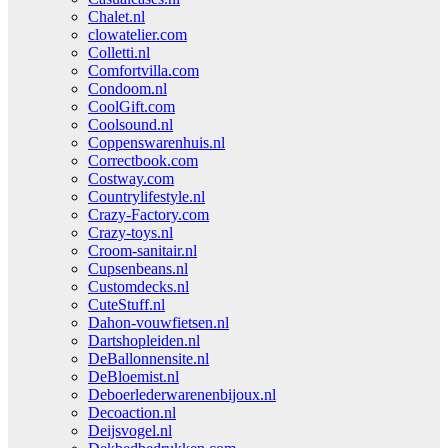
Chalet.nl
clowatelier.com
Colletti.nl
Comfortvilla.com
Condoom.nl
CoolGift.com
Coolsound.nl
Coppenswarenhuis.nl
Correctbook.com
Costway.com
Countrylifestyle.nl
Crazy-Factory.com
Crazy-toys.nl
Croom-sanitair.nl
Cupsenbeans.nl
Customdecks.nl
CuteStuff.nl
Dahon-vouwfietsen.nl
Dartshopleiden.nl
DeBallonnensite.nl
DeBloemist.nl
Deboerlederwarenenbijoux.nl
Decoaction.nl
Deijsvogel.nl