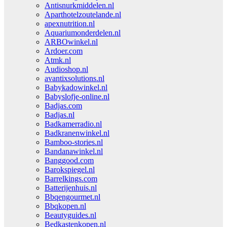
Antisnurkmiddelen.nl
Aparthotelzoutelande.nl
apexnutrition.nl
Aquariumonderdelen.nl
ARBOwinkel.nl
Ardoer.com
Atmk.nl
Audioshop.nl
avantixsolutions.nl
Babykadowinkel.nl
Babyslofje-online.nl
Badjas.com
Badjas.nl
Badkamerradio.nl
Badkranenwinkel.nl
Bamboo-stories.nl
Bandanawinkel.nl
Banggood.com
Barokspiegel.nl
Barrelkings.com
Batterijenhuis.nl
Bbqengourmet.nl
Bbqkopen.nl
Beautyguides.nl
Bedkastenkopen.nl