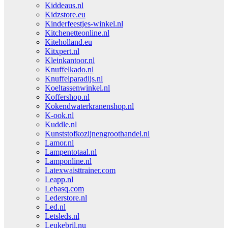
Kiddeaus.nl
Kidzstore.eu
Kinderfeestjes-winkel.nl
Kitchenetteonline.nl
Kiteholland.eu
Kitxpert.nl
Kleinkantoor.nl
Knuffelkado.nl
Knuffelparadijs.nl
Koeltassenwinkel.nl
Koffershop.nl
Kokendwaterkranenshop.nl
K-ook.nl
Kuddle.nl
Kunststofkozijnengroothandel.nl
Lamor.nl
Lampentotaal.nl
Lamponline.nl
Latexwaisttrainer.com
Leapp.nl
Lebasq.com
Lederstore.nl
Led.nl
Letsleds.nl
Leukebril.nu