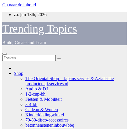
Ga naar de inhoud
za. jun 13th, 2026
Trending Topics
Build, Create and Learn
Shop
The Oriental Shop – Japans servies & Aziatische
producten | j-services.nl
Audio & DJ
1-2-cup-bh
Fietsen & Mobiliteit
3-4-bh
Cadeau & Wonen
Kinderkledingwinkel
70-80-disco-accessoires
betonnensteneninbouwbbq