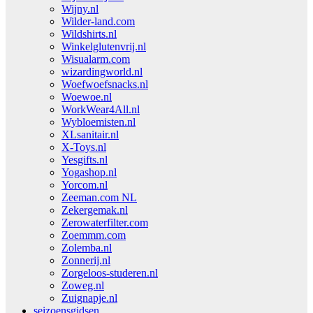
Wijny.nl
Wilder-land.com
Wildshirts.nl
Winkelglutenvrij.nl
Wisualarm.com
wizardingworld.nl
Woefwoefsnacks.nl
Woewoe.nl
WorkWear4All.nl
Wybloemisten.nl
XLsanitair.nl
X-Toys.nl
Yesgifts.nl
Yogashop.nl
Yorcom.nl
Zeeman.com NL
Zekergemak.nl
Zerowaterfilter.com
Zoemmm.com
Zolemba.nl
Zonnerij.nl
Zorgeloos-studeren.nl
Zoweg.nl
Zuignapje.nl
seizoensgidsen