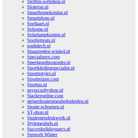
Sloffen-webshop.nl
Sloterop.nl
Smarthomekoning.nl
Smartphoto.nl
Soellaart.nl
Sohome.nl
Solarlampkoning.nl
Soofretreats.nl
sophitech.nl
Spaarpotten-winkel.nl
Specialspex.com
Speelgoedpostorder.nl
Sportkledingspecialist.nl
Sportnstyles.nl
Sportreizen.com
Sportus.nl
spysecurityshop.nl
Stackeronline.com
steigerhoutenmeubelenleiden.nl
Stoute-schoenen.nl
ST-shop.nl
Studentendrukwerk.nl
Stylemeubels.nl
Succesholidayparcs.nl
Sunweb Winter