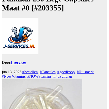
Maat #0 [#203355]
Door
J-services
jun 13, 2026
#bestellen
,
#Capsules
,
#goedkoop
,
#Huismerk
,
#NowVitamins
,
#NOWvitamins.nl
,
#Pullulan