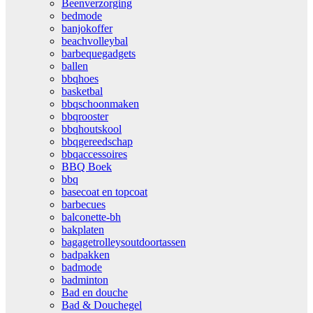
Beenverzorging
bedmode
banjokoffer
beachvolleybal
barbequegadgets
ballen
bbqhoes
basketbal
bbqschoonmaken
bbqrooster
bbqhoutskool
bbqgereedschap
bbqaccessoires
BBQ Boek
bbq
basecoat en topcoat
barbecues
balconette-bh
bakplaten
bagagetrolleysoutdoortassen
badpakken
badmode
badminton
Bad en douche
Bad & Douchegel