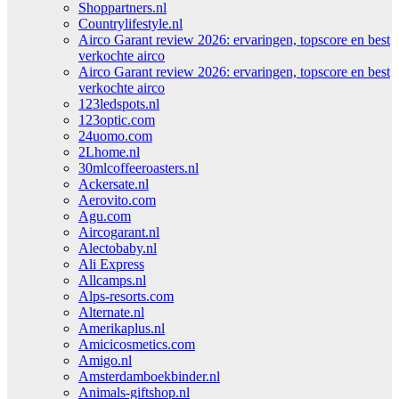
Shoppartners.nl
Countrylifestyle.nl
Airco Garant review 2026: ervaringen, topscore en best
verkochte airco
Airco Garant review 2026: ervaringen, topscore en best
verkochte airco
123ledspots.nl
123optic.com
24uomo.com
2Lhome.nl
30mlcoffeeroasters.nl
Ackersate.nl
Aerovito.com
Agu.com
Aircogarant.nl
Alectobaby.nl
Ali Express
Allcamps.nl
Alps-resorts.com
Alternate.nl
Amerikaplus.nl
Amicicosmetics.com
Amigo.nl
Amsterdamboekbinder.nl
Animals-giftshop.nl