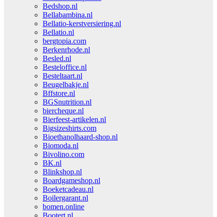
Bedshop.nl
Bellabambina.nl
Bellatio-kerstversiering.nl
Bellatio.nl
bergtopia.com
Berkenrhode.nl
Besled.nl
Besteloffice.nl
Besteltaart.nl
Beugelbakje.nl
Bffstore.nl
BGSnutrition.nl
biercheque.nl
Bierfeest-artikelen.nl
Bigsizeshirts.com
Bioethanolhaard-shop.nl
Biomoda.nl
Bivolino.com
BK.nl
Blinkshop.nl
Boardgameshop.nl
Boeketcadeau.nl
Boilergarant.nl
bomen.online
Bootert.nl