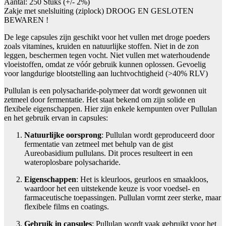
Aantal: 250 Stuks (+/- 2%)
Zakje met snelsluiting (ziplock) DROOG EN GESLOTEN
BEWAREN !
De lege capsules zijn geschikt voor het vullen met droge poeders
zoals vitamines, kruiden en natuurlijke stoffen. Niet in de zon
leggen, beschermen tegen vocht. Niet vullen met waterhoudende
vloeistoffen, omdat ze vóór gebruik kunnen oplossen. Gevoelig
voor langdurige blootstelling aan luchtvochtigheid (>40% RLV)
Pullulan is een polysacharide-polymeer dat wordt gewonnen uit
zetmeel door fermentatie. Het staat bekend om zijn solide en
flexibele eigenschappen. Hier zijn enkele kernpunten over Pullulan
en het gebruik ervan in capsules:
Natuurlijke oorsprong
: Pullulan wordt geproduceerd door
fermentatie van zetmeel met behulp van de gist
Aureobasidium pullulans. Dit proces resulteert in een
wateroplosbare polysacharide.
Eigenschappen
: Het is kleurloos, geurloos en smaakloos,
waardoor het een uitstekende keuze is voor voedsel- en
farmaceutische toepassingen. Pullulan vormt zeer sterke, maar
flexibele films en coatings.
Gebruik in capsules
: Pullulan wordt vaak gebruikt voor het