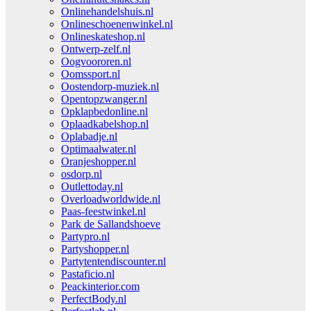
Onlinehandelshuis.nl
Onlineschoenenwinkel.nl
Onlineskateshop.nl
Ontwerp-zelf.nl
Oogvoororen.nl
Oomssport.nl
Oostendorp-muziek.nl
Opentopzwanger.nl
Opklapbedonline.nl
Oplaadkabelshop.nl
Oplabadje.nl
Optimaalwater.nl
Oranjeshopper.nl
osdorp.nl
Outlettoday.nl
Overloadworldwide.nl
Paas-feestwinkel.nl
Park de Sallandshoeve
Partypro.nl
Partyshopper.nl
Partytentendiscounter.nl
Pastaficio.nl
Peackinterior.com
PerfectBody.nl