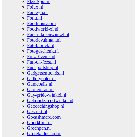
FlexiSpot.nl
Folux.nl
Fonteyn.nl
Fonu.nl
Foodimus.com
Foodworld-xl.nl
Fopartikelenwinkel.nl
Fotodevakman.nl
Fotofabriek.nl
Fotogeschenk.nl
Fritz-Events.nl
Fun-en-feest.nl
Funsportshop.nl
Gadgetsentrends.nl
Gallerycolor.nl
Gameballs.nl
Gardentrail.nl
Gay-pride-winkel.nl
Geboorte-feestwinkel.nl
Geocachingshop.nl
Gestrikt.nl
Gocashmere.com
Good4fun.nl
Greenpan.nl
Grotekadoshop.nl