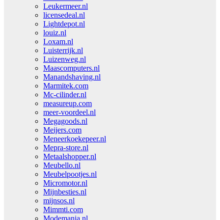
Leukermeer.nl
licensedeal.nl
Lightdepot.nl
louiz.nl
Loxam.nl
Luisterrijk.nl
Luizenweg.nl
Maascomputers.nl
Manandshaving.nl
Marmitek.com
Mc-cilinder.nl
measureup.com
meer-voordeel.nl
Megagoods.nl
Meijers.com
Meneerkoekepeer.nl
Mepra-store.nl
Metaalshopper.nl
Meubello.nl
Meubelpootjes.nl
Micromotor.nl
Mijnbesties.nl
mijnsos.nl
Mimmti.com
Modemania.nl