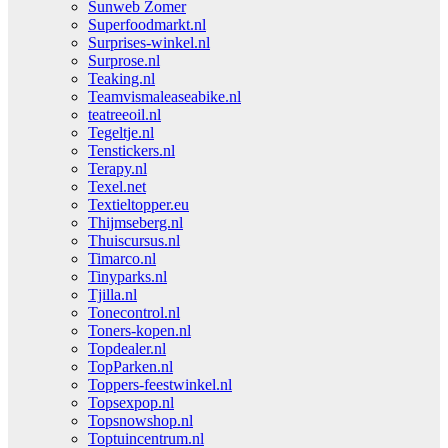
Sunweb Zomer
Superfoodmarkt.nl
Surprises-winkel.nl
Surprose.nl
Teaking.nl
Teamvismaleaseabike.nl
teatreeoil.nl
Tegeltje.nl
Tenstickers.nl
Terapy.nl
Texel.net
Textieltopper.eu
Thijmseberg.nl
Thuiscursus.nl
Timarco.nl
Tinyparks.nl
Tjilla.nl
Tonecontrol.nl
Toners-kopen.nl
Topdealer.nl
TopParken.nl
Toppers-feestwinkel.nl
Topsexpop.nl
Topsnowshop.nl
Toptuincentrum.nl