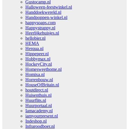
Gustocamp.nl
Halloween-feestwinkel.nl
Handdoekwereld.nl
Handpoppen-winkel.nl
happysoaps.com
Happystrappy.nl
Heerlijkehuisjes.nl
hellobier.nl
HEMA
Herqua.nl
Hippepeer.nl
Hobbymax.nl
HockeyCity.nl
Homesweethome.nl
Homixa.nl
Horrenbouw.nl
HouseOfBritain.nl
houtdirect.nl
Huisenthuis.nl
Huurflits.nl
Huurportaal.nl
Iamacademy.nl
iamyourpresent.nl
Indeshop.nl
Infraroodboer.nl