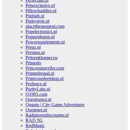
Perfectlab.nl
Petsexclusive.nl
Pillowbuddies.nl
Pinhigh.nl
Pinkystyle.nl
placethemoment.com
Popelectronics.nl
Popperdepop.nl
Powersupplements.nl
Prepz.nl
Prestara.nl
Prijzenklopper.eu
Primodo
Princesstraveller.com
Printmijnstad.nl
Printvoordeelshop.nl
Probrace.nl
PurityLabs.nl
Q1905.com
Questjunior.nl
Qugato | City Game Adventures
Quotenet.nl
Radiatorendiscounter.nl
RAD NL
RedMagic