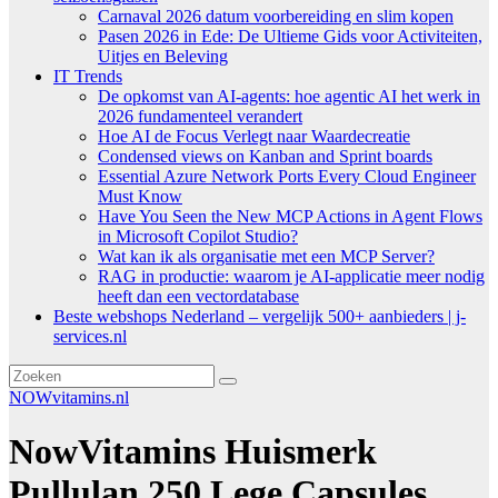
Carnaval 2026 datum voorbereiding en slim kopen
Pasen 2026 in Ede: De Ultieme Gids voor Activiteiten,
Uitjes en Beleving
IT Trends
De opkomst van AI-agents: hoe agentic AI het werk in
2026 fundamenteel verandert
Hoe AI de Focus Verlegt naar Waardecreatie
Condensed views on Kanban and Sprint boards
Essential Azure Network Ports Every Cloud Engineer
Must Know
Have You Seen the New MCP Actions in Agent Flows
in Microsoft Copilot Studio?
Wat kan ik als organisatie met een MCP Server?
RAG in productie: waarom je AI-applicatie meer nodig
heeft dan een vectordatabase
Beste webshops Nederland – vergelijk 500+ aanbieders | j-
services.nl
NOWvitamins.nl
NowVitamins Huismerk
Pullulan 250 Lege Capsules