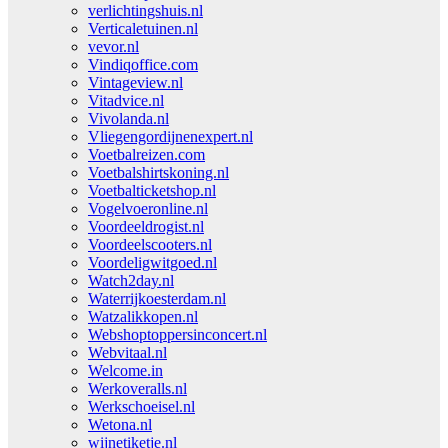
verlichtingshuis.nl
Verticaletuinen.nl
vevor.nl
Vindiqoffice.com
Vintageview.nl
Vitadvice.nl
Vivolanda.nl
Vliegengordijnenexpert.nl
Voetbalreizen.com
Voetbalshirtskoning.nl
Voetbalticketshop.nl
Vogelvoeronline.nl
Voordeeldrogist.nl
Voordeelscooters.nl
Voordeligwitgoed.nl
Watch2day.nl
Waterrijkoesterdam.nl
Watzalikkopen.nl
Webshoptoppersinconcert.nl
Webvitaal.nl
Welcome.in
Werkoveralls.nl
Werkschoeisel.nl
Wetona.nl
wijnetiketje.nl