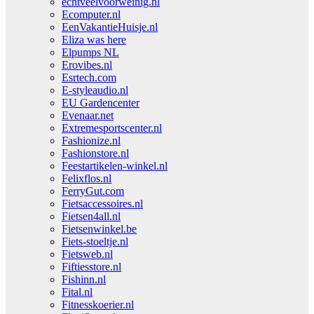
echtveelvoorweinig.nl
Ecomputer.nl
EenVakantieHuisje.nl
Eliza was here
Elpumps NL
Erovibes.nl
Esrtech.com
E-styleaudio.nl
EU Gardencenter
Evenaar.net
Extremesportscenter.nl
Fashionize.nl
Fashionstore.nl
Feestartikelen-winkel.nl
Felixflos.nl
FerryGut.com
Fietsaccessoires.nl
Fietsen4all.nl
Fietsenwinkel.be
Fiets-stoeltje.nl
Fietsweb.nl
Fiftiesstore.nl
Fishinn.nl
Fital.nl
Fitnesskoerier.nl