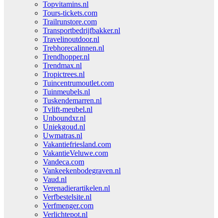
Topvitamins.nl
Tours-tickets.com
Trailrunstore.com
Transportbedrijfbakker.nl
Travelinoutdoor.nl
Trebhorecalinnen.nl
Trendhopper.nl
Trendmax.nl
Tropictrees.nl
Tuincentrumoutlet.com
Tuinmeubels.nl
Tuskendemarren.nl
Tvlift-meubel.nl
Unboundxr.nl
Uniekgoud.nl
Uwmatras.nl
Vakantiefriesland.com
VakantieVeluwe.com
Vandeca.com
Vankeekenbodegraven.nl
Vaud.nl
Verenadierartikelen.nl
Verfbestelsite.nl
Verfmenger.com
Verlichtepot.nl