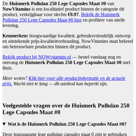
De
Huismerk Pullulan 250 Lege Capsules Maat #0
van
NowVitamins
is een kwalitatief product binnen de categorie dit
product, verkrijgbaar voor slechts
€9.97
.
Bekijk de Huismerk
Pullulan 250 Lege Capsules Maat #0 hier
en profiteer van snelle
levering.
Kenmerken:
hoogwaardige kwaliteit, gebruiksvriendelijk ontwerp
en uitstekende prijs-kwaliteitverhouding. NowVitamins staat bekend
om betrouwbare producten binnen dit product.
Bekijk product bij NOWvitamins.nl
— bestel vandaag nog en
ontvang de
Huismerk Pullulan 250 Lege Capsules Maat #0
snel
thuis.
Meer weten?
Klik hier voor alle productinformatie en de actuele
prijs.
Wacht niet te lang — dit aanbod kan beperkt zijn.
Veelgestelde vragen over de Huismerk Pullulan 250
Lege Capsules Maat #0
Wat is de Huismerk Pullulan 250 Lege Capsules Maat #0?
Deze transparante lege pullulan capsules maat 0 zijn te gebruiken