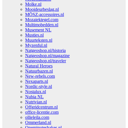
Molke.nl
Mooideurbeslag.nl
MŌSZ-accessoires.nl
Mozaiektegel.com
Multimobedden.nl
Musement NL
Musties.nl
Muurteksten.nl
Myzenful.nl
Natgeoshop.nl/historia
Natgeoshop.nl/magazine
Natgeoshop.nl/traveler
Natural Heroes
Natuurbazen.nl
New-rebels.com
Nexaparts.nl
Nordic-style.nl
Nostalux.nl
Nubia NL
Nutrivian.nl
Offgridcentrum.nl
office-licentie.com
ollieleila.com
Ommerland.nl
Oneminuteshakes.nl