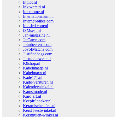
Inglot.nl
Inktwereld.nl
Interhome.nl
Internationalsim.nl
Internet-bikes.com
Into-led.com/nl
ISMseat.nl
Jan-magazine.nl
JetCamp.com
Johnbeerens.com
JoyofMatcha.com
Justifiedbags.com
Justunderwear.nl
K9shop.nl
Kabelmaatje.nl
Kabelmaxx.nl
Kade171.nl
Kado-versturen.nl
Kalenderwinkel.nl
Kamstmode.nl
Karo-art.nl
KeepItSneaker.nl
Keramischetafels.nl
Kerst-feestwinkel.nl
Kersttruien-winkel.nl