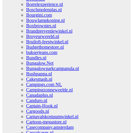
Borrelexperience.nl
Boschmolenplas.nl
Bourgini.com
Bouwlampkoning.nl
Boxbrownies.nl
Brandpreventiewinkel.nl
Broyeurwereld.nl
Bruiloft-feestwinkel.nl
Budgethomestore.nl
bukserjeans.com
Bundles.nl
Bungalow.Net
Bungalowparkcampanula.nl
Bushpappa.nl
Cakesmash.nl
Campings.com NL
Campingzonneweelde.nl
Canadaplus.nl
Canduro.nl
Captain-Hook.nl
Cargoods.nl
Carnavalskostuumwinkel.nl
Cartoon-megastore.nl
Casecompany.amsterdam
Casualcases.nl