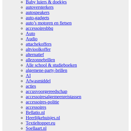
Baby luiers & doekjes
autoversterkers
autospeakers
auto-gadgets
auto’s motoren en fietsen
accessoiresbbq
Auto
Audio
attachekoffers
altvioolkoffer
alternatief
allezonnebrillen
Alle school & studieboeken
algemene-party-brillen
AI
Afwasmiddel
acties
accusvoorgereedschap
accessoiresalgemeenreistassen
accessoires-politie
accessoires
Bellatio.nl
Heerlijkehuisjes.nl
Textieltopper.eu
Soellaart.nl