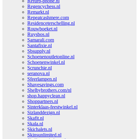
Refurb-phone.nl
Regencychess.nl
Remarkt.nl
Repeatcashmere.com
Residenceterschelling.nl
Rouwboeket.nl
Ruysbos.nl
Samarali.com
Santafixie.nl
Sbsupply.nl
Schoenenoutletonline.nl
Schoenenwinkel.nl
Scrunchie.nl
seranova.nl
Sfeerlampen.nl
Shavesavings.com
Shelbybrothers.com/nl
shop.happyclean.nl
Shoppartners.nl
Sinterklaas-feestwinkel.nl
Sizlanddezign.nl
Skafit.nl
Skala.nl
Skichalets.nl
Skinsunlimited.nl