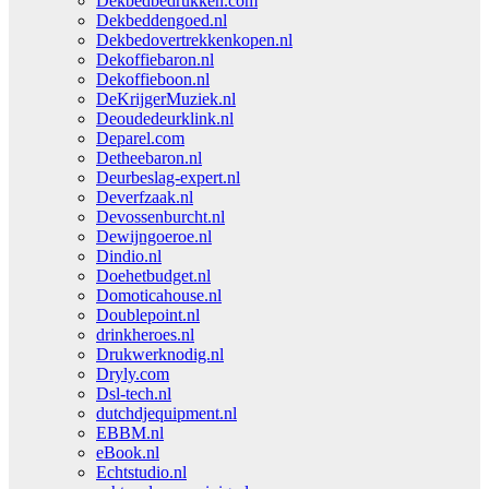
Dekbedbedrukken.com
Dekbeddengoed.nl
Dekbedovertrekkenkopen.nl
Dekoffiebaron.nl
Dekoffieboon.nl
DeKrijgerMuziek.nl
Deoudedeurklink.nl
Deparel.com
Detheebaron.nl
Deurbeslag-expert.nl
Deverfzaak.nl
Devossenburcht.nl
Dewijngoeroe.nl
Dindio.nl
Doehetbudget.nl
Domoticahouse.nl
Doublepoint.nl
drinkheroes.nl
Drukwerknodig.nl
Dryly.com
Dsl-tech.nl
dutchdjequipment.nl
EBBM.nl
eBook.nl
Echtstudio.nl