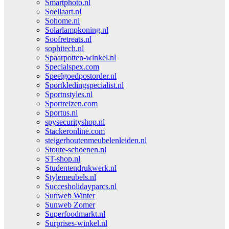
Smartphoto.nl
Soellaart.nl
Sohome.nl
Solarlampkoning.nl
Soofretreats.nl
sophitech.nl
Spaarpotten-winkel.nl
Specialspex.com
Speelgoedpostorder.nl
Sportkledingspecialist.nl
Sportnstyles.nl
Sportreizen.com
Sportus.nl
spysecurityshop.nl
Stackeronline.com
steigerhoutenmeubelenleiden.nl
Stoute-schoenen.nl
ST-shop.nl
Studentendrukwerk.nl
Stylemeubels.nl
Succesholidayparcs.nl
Sunweb Winter
Sunweb Zomer
Superfoodmarkt.nl
Surprises-winkel.nl