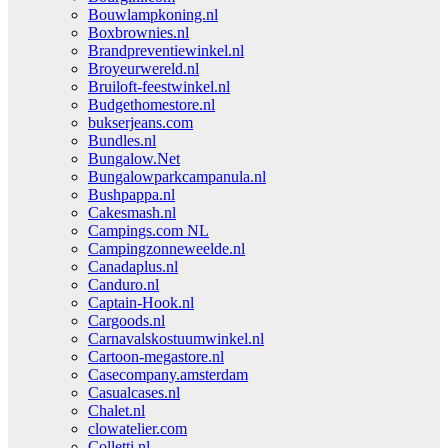
Bouwlampkoning.nl
Boxbrownies.nl
Brandpreventiewinkel.nl
Broyeurwereld.nl
Bruiloft-feestwinkel.nl
Budgethomestore.nl
bukserjeans.com
Bundles.nl
Bungalow.Net
Bungalowparkcampanula.nl
Bushpappa.nl
Cakesmash.nl
Campings.com NL
Campingzonneweelde.nl
Canadaplus.nl
Canduro.nl
Captain-Hook.nl
Cargoods.nl
Carnavalskostuumwinkel.nl
Cartoon-megastore.nl
Casecompany.amsterdam
Casualcases.nl
Chalet.nl
clowatelier.com
Colletti.nl