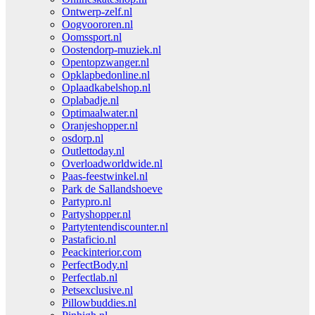
Ontwerp-zelf.nl
Oogvoororen.nl
Oomssport.nl
Oostendorp-muziek.nl
Opentopzwanger.nl
Opklapbedonline.nl
Oplaadkabelshop.nl
Oplabadje.nl
Optimaalwater.nl
Oranjeshopper.nl
osdorp.nl
Outlettoday.nl
Overloadworldwide.nl
Paas-feestwinkel.nl
Park de Sallandshoeve
Partypro.nl
Partyshopper.nl
Partytentendiscounter.nl
Pastaficio.nl
Peackinterior.com
PerfectBody.nl
Perfectlab.nl
Petsexclusive.nl
Pillowbuddies.nl