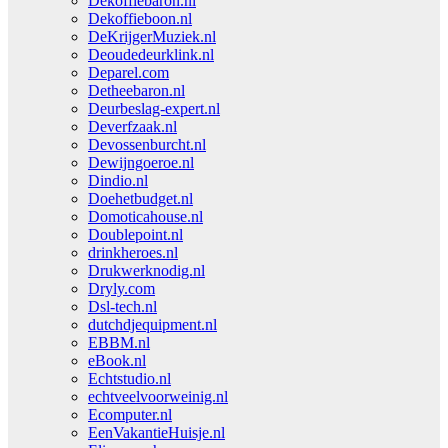
Dekoffiebaron.nl
Dekoffieboon.nl
DeKrijgerMuziek.nl
Deoudedeurklink.nl
Deparel.com
Detheebaron.nl
Deurbeslag-expert.nl
Deverfzaak.nl
Devossenburcht.nl
Dewijngoeroe.nl
Dindio.nl
Doehetbudget.nl
Domoticahouse.nl
Doublepoint.nl
drinkheroes.nl
Drukwerknodig.nl
Dryly.com
Dsl-tech.nl
dutchdjequipment.nl
EBBM.nl
eBook.nl
Echtstudio.nl
echtveelvoorweinig.nl
Ecomputer.nl
EenVakantieHuisje.nl