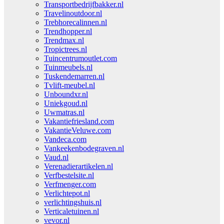
Transportbedrijfbakker.nl
Travelinoutdoor.nl
Trebhorecalinnen.nl
Trendhopper.nl
Trendmax.nl
Tropictrees.nl
Tuincentrumoutlet.com
Tuinmeubels.nl
Tuskendemarren.nl
Tvlift-meubel.nl
Unboundxr.nl
Uniekgoud.nl
Uwmatras.nl
Vakantiefriesland.com
VakantieVeluwe.com
Vandeca.com
Vankeekenbodegraven.nl
Vaud.nl
Verenadierartikelen.nl
Verfbestelsite.nl
Verfmenger.com
Verlichtepot.nl
verlichtingshuis.nl
Verticaletuinen.nl
vevor.nl