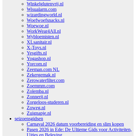
Winkelglutenvrij.nl
Wisualarm.com
wizardingworld.nl
Woefwoefsnacks.nl
Woewoe.nl
WorkWear4All.nl
Wybloemisten.nl
XLsanitair.nl
X-Toys.nl
Yesgifts.nl
Yogashop.nl
Yorcom.nl
Zeeman.com NL
Zekergemak.nl
Zerowaterfilter.com
Zoemmm.com
Zolemba.nl
Zonnerij.nl
Zorgeloos-studeren.nl
Zoweg.nl
Zuignapje.nl
seizoensgidsen
Carnaval 2026 datum voorbereiding en slim kopen
Pasen 2026 in Ede: De Ultieme Gids voor Activiteiten,
Uitjes en Beleving