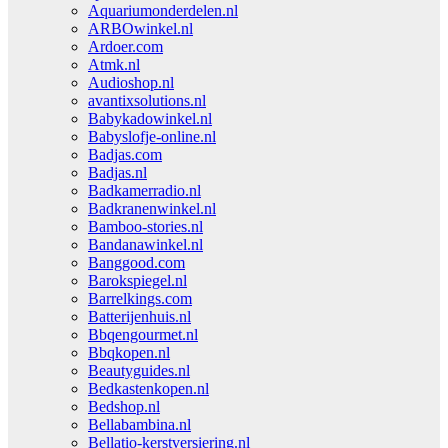
Aquariumonderdelen.nl
ARBOwinkel.nl
Ardoer.com
Atmk.nl
Audioshop.nl
avantixsolutions.nl
Babykadowinkel.nl
Babyslofje-online.nl
Badjas.com
Badjas.nl
Badkamerradio.nl
Badkranenwinkel.nl
Bamboo-stories.nl
Bandanawinkel.nl
Banggood.com
Barokspiegel.nl
Barrelkings.com
Batterijenhuis.nl
Bbqengourmet.nl
Bbqkopen.nl
Beautyguides.nl
Bedkastenkopen.nl
Bedshop.nl
Bellabambina.nl
Bellatio-kerstversiering.nl