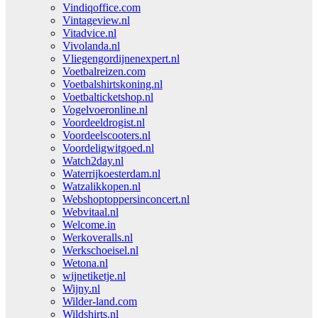
Vindiqoffice.com
Vintageview.nl
Vitadvice.nl
Vivolanda.nl
Vliegengordijnenexpert.nl
Voetbalreizen.com
Voetbalshirtskoning.nl
Voetbalticketshop.nl
Vogelvoeronline.nl
Voordeeldrogist.nl
Voordeelscooters.nl
Voordeligwitgoed.nl
Watch2day.nl
Waterrijkoesterdam.nl
Watzalikkopen.nl
Webshoptoppersinconcert.nl
Webvitaal.nl
Welcome.in
Werkoveralls.nl
Werkschoeisel.nl
Wetona.nl
wijnetiketje.nl
Wijny.nl
Wilder-land.com
Wildshirts.nl