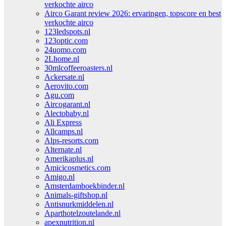
verkochte airco
Airco Garant review 2026: ervaringen, topscore en best
verkochte airco
123ledspots.nl
123optic.com
24uomo.com
2Lhome.nl
30mlcoffeeroasters.nl
Ackersate.nl
Aerovito.com
Agu.com
Aircogarant.nl
Alectobaby.nl
Ali Express
Allcamps.nl
Alps-resorts.com
Alternate.nl
Amerikaplus.nl
Amicicosmetics.com
Amigo.nl
Amsterdamboekbinder.nl
Animals-giftshop.nl
Antisnurkmiddelen.nl
Aparthotelzoutelande.nl
apexnutrition.nl