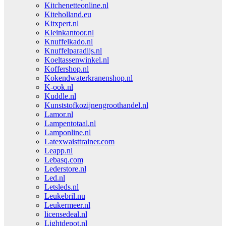
Kitchenetteonline.nl
Kiteholland.eu
Kitxpert.nl
Kleinkantoor.nl
Knuffelkado.nl
Knuffelparadijs.nl
Koeltassenwinkel.nl
Koffershop.nl
Kokendwaterkranenshop.nl
K-ook.nl
Kuddle.nl
Kunststofkozijnengroothandel.nl
Lamor.nl
Lampentotaal.nl
Lamponline.nl
Latexwaisttrainer.com
Leapp.nl
Lebasq.com
Lederstore.nl
Led.nl
Letsleds.nl
Leukebril.nu
Leukermeer.nl
licensedeal.nl
Lightdepot.nl