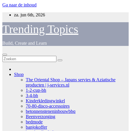
Ga naar de inhoud
za. jun 6th, 2026
Trending Topics
Build, Create and Learn
Shop
The Oriental Shop – Japans servies & Aziatische
producten | j-services.nl
1-2-cup-bh
3-4-bh
Kinderkledingwinkel
70-80-disco-accessoires
betonnensteneninbouwbbq
Beenverzorging
bedmode
banjokoffer