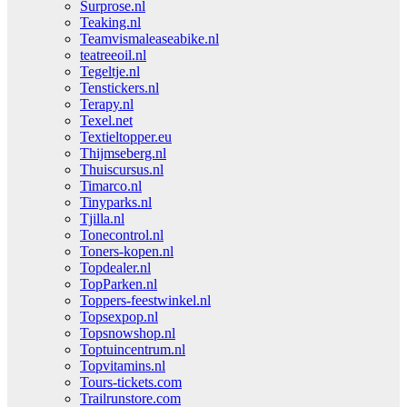
Surprose.nl
Teaking.nl
Teamvismaleaseabike.nl
teatreeoil.nl
Tegeltje.nl
Tenstickers.nl
Terapy.nl
Texel.net
Textieltopper.eu
Thijmseberg.nl
Thuiscursus.nl
Timarco.nl
Tinyparks.nl
Tjilla.nl
Tonecontrol.nl
Toners-kopen.nl
Topdealer.nl
TopParken.nl
Toppers-feestwinkel.nl
Topsexpop.nl
Topsnowshop.nl
Toptuincentrum.nl
Topvitamins.nl
Tours-tickets.com
Trailrunstore.com