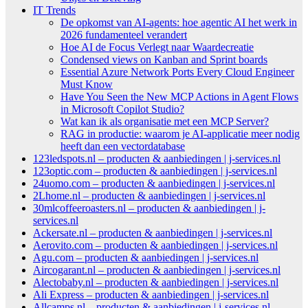
IT Trends
De opkomst van AI-agents: hoe agentic AI het werk in
2026 fundamenteel verandert
Hoe AI de Focus Verlegt naar Waardecreatie
Condensed views on Kanban and Sprint boards
Essential Azure Network Ports Every Cloud Engineer
Must Know
Have You Seen the New MCP Actions in Agent Flows
in Microsoft Copilot Studio?
Wat kan ik als organisatie met een MCP Server?
RAG in productie: waarom je AI-applicatie meer nodig
heeft dan een vectordatabase
123ledspots.nl – producten & aanbiedingen | j-services.nl
123optic.com – producten & aanbiedingen | j-services.nl
24uomo.com – producten & aanbiedingen | j-services.nl
2Lhome.nl – producten & aanbiedingen | j-services.nl
30mlcoffeeroasters.nl – producten & aanbiedingen | j-
services.nl
Ackersate.nl – producten & aanbiedingen | j-services.nl
Aerovito.com – producten & aanbiedingen | j-services.nl
Agu.com – producten & aanbiedingen | j-services.nl
Aircogarant.nl – producten & aanbiedingen | j-services.nl
Alectobaby.nl – producten & aanbiedingen | j-services.nl
Ali Express – producten & aanbiedingen | j-services.nl
Allcamps.nl – producten & aanbiedingen | j-services.nl