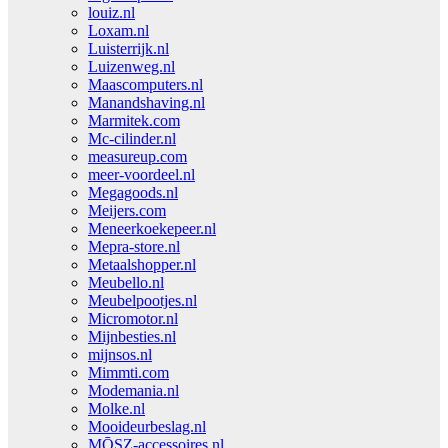
louiz.nl
Loxam.nl
Luisterrijk.nl
Luizenweg.nl
Maascomputers.nl
Manandshaving.nl
Marmitek.com
Mc-cilinder.nl
measureup.com
meer-voordeel.nl
Megagoods.nl
Meijers.com
Meneerkoekepeer.nl
Mepra-store.nl
Metaalshopper.nl
Meubello.nl
Meubelpootjes.nl
Micromotor.nl
Mijnbesties.nl
mijnsos.nl
Mimmti.com
Modemania.nl
Molke.nl
Mooideurbeslag.nl
MŌSZ-accessoires.nl