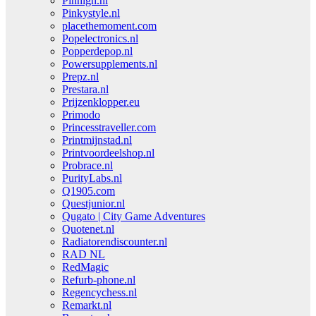
Pinhigh.nl
Pinkystyle.nl
placethemoment.com
Popelectronics.nl
Popperdepop.nl
Powersupplements.nl
Prepz.nl
Prestara.nl
Prijzenklopper.eu
Primodo
Princesstraveller.com
Printmijnstad.nl
Printvoordeelshop.nl
Probrace.nl
PurityLabs.nl
Q1905.com
Questjunior.nl
Qugato | City Game Adventures
Quotenet.nl
Radiatorendiscounter.nl
RAD NL
RedMagic
Refurb-phone.nl
Regencychess.nl
Remarkt.nl