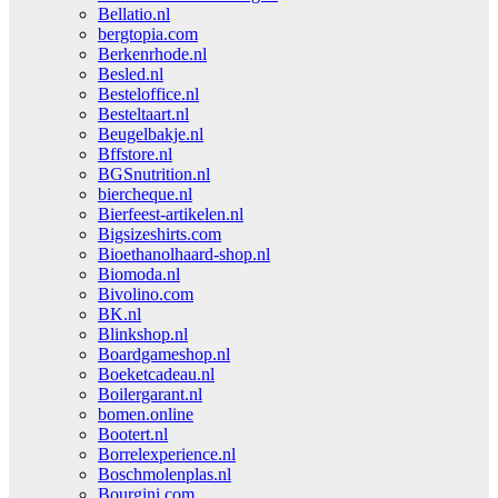
Bellatio.nl
bergtopia.com
Berkenrhode.nl
Besled.nl
Besteloffice.nl
Besteltaart.nl
Beugelbakje.nl
Bffstore.nl
BGSnutrition.nl
biercheque.nl
Bierfeest-artikelen.nl
Bigsizeshirts.com
Bioethanolhaard-shop.nl
Biomoda.nl
Bivolino.com
BK.nl
Blinkshop.nl
Boardgameshop.nl
Boeketcadeau.nl
Boilergarant.nl
bomen.online
Bootert.nl
Borrelexperience.nl
Boschmolenplas.nl
Bourgini.com