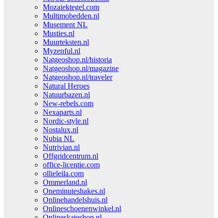
Mozaiektegel.com
Multimobedden.nl
Musement NL
Musties.nl
Muurteksten.nl
Myzenful.nl
Natgeoshop.nl/historia
Natgeoshop.nl/magazine
Natgeoshop.nl/traveler
Natural Heroes
Natuurbazen.nl
New-rebels.com
Nexaparts.nl
Nordic-style.nl
Nostalux.nl
Nubia NL
Nutrivian.nl
Offgridcentrum.nl
office-licentie.com
ollieleila.com
Ommerland.nl
Oneminuteshakes.nl
Onlinehandelshuis.nl
Onlineschoenenwinkel.nl
Onlineskateshop.nl