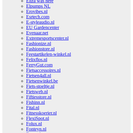
Eliza was here
Elpumps NL
Erovibes.nl
Esrtech.com
E-styleaudio.nl
EU Gardencenter
Evenaar.net
Extremesportscenter.nl
Fashionize.nl
Fashionstore.nl
Feestartikelen-winkel.nl
Felixflos.nl
FerryGut.com
Fietsaccessoires.nl
Fietsen4all.nl
Fietsenwinkel.be
Fiets-stoeltje.nl
Fietsweb.nl
Fiftiesstore.nl
Fishinn.nl
Fital.nl
Fitnesskoerier.nl
FlexiSpot.nl
Folux.nl
Fonteyn.nl