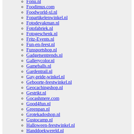
Fonu.nl
Foodimus.com
Foodworld-xl.nl
Fopartikelenwinkel.nl
Fotodevakman.nl
Fotofabriek.nl
Fotogeschenk.nl
Fritz-Events.nl
Fun-en-feest.nl
Funsportshop.nl
Gadgetsentrends.nl
Gallerycolor.nl
Gameballs.nl
Gardentrail.nl
Gay-pride-winkel.nl
Geboorte-feestwinkel.nl
Geocachingshop.nl
Gestrikt.nl
Gocashmere.com
Good4fun.nl
Greenpan.nl
Grotekadoshop.nl
Gustocamp.nl
Halloween-feestwinkel.nl
Handdoekwereld.nl