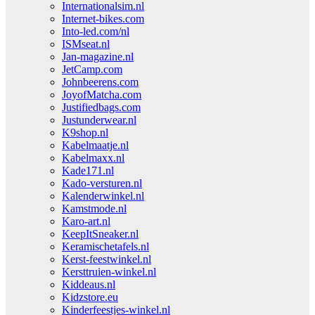
Internationalsim.nl
Internet-bikes.com
Into-led.com/nl
ISMseat.nl
Jan-magazine.nl
JetCamp.com
Johnbeerens.com
JoyofMatcha.com
Justifiedbags.com
Justunderwear.nl
K9shop.nl
Kabelmaatje.nl
Kabelmaxx.nl
Kade171.nl
Kado-versturen.nl
Kalenderwinkel.nl
Kamstmode.nl
Karo-art.nl
KeepItSneaker.nl
Keramischetafels.nl
Kerst-feestwinkel.nl
Kersttruien-winkel.nl
Kiddeaus.nl
Kidzstore.eu
Kinderfeestjes-winkel.nl