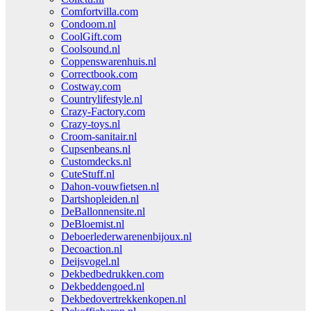
Comfortvilla.com
Condoom.nl
CoolGift.com
Coolsound.nl
Coppenswarenhuis.nl
Correctbook.com
Costway.com
Countrylifestyle.nl
Crazy-Factory.com
Crazy-toys.nl
Croom-sanitair.nl
Cupsenbeans.nl
Customdecks.nl
CuteStuff.nl
Dahon-vouwfietsen.nl
Dartshopleiden.nl
DeBallonnensite.nl
DeBloemist.nl
Deboerlederwarenenbijoux.nl
Decoaction.nl
Deijsvogel.nl
Dekbedbedrukken.com
Dekbeddengoed.nl
Dekbedovertrekkenkopen.nl