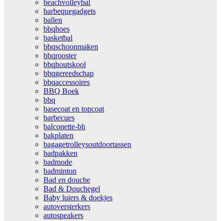
beachvolleybal
barbequegadgets
ballen
bbqhoes
basketbal
bbqschoonmaken
bbqrooster
bbqhoutskool
bbqgereedschap
bbqaccessoires
BBQ Boek
bbq
basecoat en topcoat
barbecues
balconette-bh
bakplaten
bagagetrolleysoutdoortassen
badpakken
badmode
badminton
Bad en douche
Bad & Douchegel
Baby luiers & doekjes
autoversterkers
autospeakers