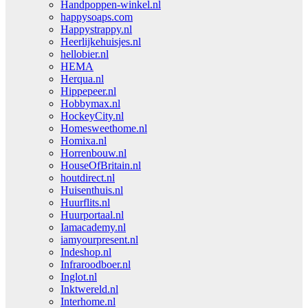
Handpoppen-winkel.nl
happysoaps.com
Happystrappy.nl
Heerlijkehuisjes.nl
hellobier.nl
HEMA
Herqua.nl
Hippepeer.nl
Hobbymax.nl
HockeyCity.nl
Homesweethome.nl
Homixa.nl
Horrenbouw.nl
HouseOfBritain.nl
houtdirect.nl
Huisenthuis.nl
Huurflits.nl
Huurportaal.nl
Iamacademy.nl
iamyourpresent.nl
Indeshop.nl
Infraroodboer.nl
Inglot.nl
Inktwereld.nl
Interhome.nl