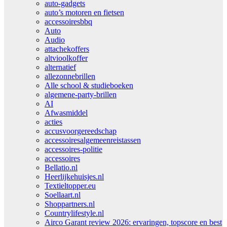
auto-gadgets
auto’s motoren en fietsen
accessoiresbbq
Auto
Audio
attachekoffers
altvioolkoffer
alternatief
allezonnebrillen
Alle school & studieboeken
algemene-party-brillen
AI
Afwasmiddel
acties
accusvoorgereedschap
accessoiresalgemeenreistassen
accessoires-politie
accessoires
Bellatio.nl
Heerlijkehuisjes.nl
Textieltopper.eu
Soellaart.nl
Shoppartners.nl
Countrylifestyle.nl
Airco Garant review 2026: ervaringen, topscore en best