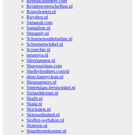
Repeatcashmere.com
Residenceterschelling.nl
Rouwboeket.nl
Ruysbos.nl
Samarali.com
Santafixie.nl
Sbsupply.nl
Schoenenoutletonline.nl
Schoenenwinkel.nl
Scrunchie.nl
seranova.nl
Sfeerlampen.nl
Shavesavings.com
Shelbybrothers.com/nl
shop.happyclean.nl
Shoppartners.nl
Sinterklaas-feestwinkel.nl
Sizlanddezign.nl
Skafit.nl
Skala.nl
Skichalets.nl
Skinsunlimited.nl
Sloffen-webshop.nl
Sloterop.nl
Smarthomekoning.nl