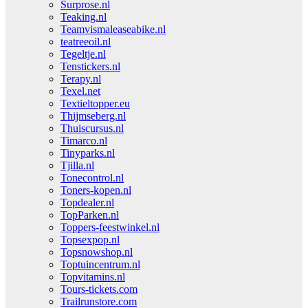
Surprose.nl
Teaking.nl
Teamvismaleaseabike.nl
teatreeoil.nl
Tegeltje.nl
Tenstickers.nl
Terapy.nl
Texel.net
Textieltopper.eu
Thijmseberg.nl
Thuiscursus.nl
Timarco.nl
Tinyparks.nl
Tjilla.nl
Tonecontrol.nl
Toners-kopen.nl
Topdealer.nl
TopParken.nl
Toppers-feestwinkel.nl
Topsexpop.nl
Topsnowshop.nl
Toptuincentrum.nl
Topvitamins.nl
Tours-tickets.com
Trailrunstore.com