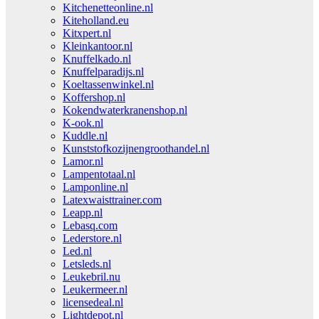
Kitchenetteonline.nl
Kiteholland.eu
Kitxpert.nl
Kleinkantoor.nl
Knuffelkado.nl
Knuffelparadijs.nl
Koeltassenwinkel.nl
Koffershop.nl
Kokendwaterkranenshop.nl
K-ook.nl
Kuddle.nl
Kunststofkozijnengroothandel.nl
Lamor.nl
Lampentotaal.nl
Lamponline.nl
Latexwaisttrainer.com
Leapp.nl
Lebasq.com
Lederstore.nl
Led.nl
Letsleds.nl
Leukebril.nu
Leukermeer.nl
licensedeal.nl
Lightdepot.nl