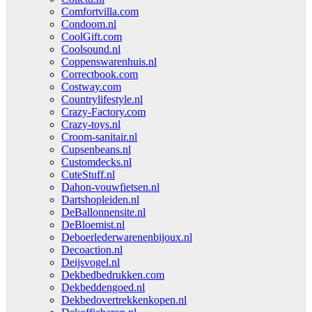
Comfortvilla.com
Condoom.nl
CoolGift.com
Coolsound.nl
Coppenswarenhuis.nl
Correctbook.com
Costway.com
Countrylifestyle.nl
Crazy-Factory.com
Crazy-toys.nl
Croom-sanitair.nl
Cupsenbeans.nl
Customdecks.nl
CuteStuff.nl
Dahon-vouwfietsen.nl
Dartshopleiden.nl
DeBallonnensite.nl
DeBloemist.nl
Deboerlederwarenenbijoux.nl
Decoaction.nl
Deijsvogel.nl
Dekbedbedrukken.com
Dekbeddengoed.nl
Dekbedovertrekkenkopen.nl