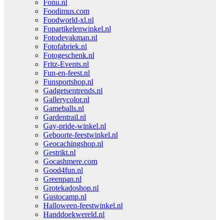
Fonu.nl
Foodimus.com
Foodworld-xl.nl
Fopartikelenwinkel.nl
Fotodevakman.nl
Fotofabriek.nl
Fotogeschenk.nl
Fritz-Events.nl
Fun-en-feest.nl
Funsportshop.nl
Gadgetsentrends.nl
Gallerycolor.nl
Gameballs.nl
Gardentrail.nl
Gay-pride-winkel.nl
Geboorte-feestwinkel.nl
Geocachingshop.nl
Gestrikt.nl
Gocashmere.com
Good4fun.nl
Greenpan.nl
Grotekadoshop.nl
Gustocamp.nl
Halloween-feestwinkel.nl
Handdoekwereld.nl