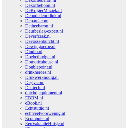
Dekoffiebaron.nl
Dekoffieboon.nl
DeKrijgerMuziek.nl
Deoudedeurklink.nl
Deparel.com
Detheebaron.nl
Deurbeslag-expert.nl
Deverfzaak.nl
Devossenburcht.nl
Dewijngoeroe.nl
Dindio.nl
Doehetbudget.nl
Domoticahouse.nl
Doublepoint.nl
drinkheroes.nl
Drukwerknodig.nl
Dryly.com
Dsl-tech.nl
dutchdjequipment.nl
EBBM.nl
eBook.nl
Echtstudio.nl
echtveelvoorweinig.nl
Ecomputer.nl
EenVakantieHuisje.nl