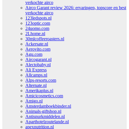
verkochte airco
Airco Garant review 2026: ervaringen, topscore en best
verkochte airco
123ledspots.nl
123optic.com
24uomo.com
2Lhome.nl
30mlcoffeeroasters.nl
Ackersate.nl
Aerovito.com
Agu.com
Aircogarant.nl
Alectobaby.nl
Ali Express
Allcamps.nl
Alps-resorts.com
Alternate.nl
Amerikaplus.nl
Amicicosmetics.com
Amigo.nl
Amsterdamboekbinder.nl
Animals-giftshop.nl
Antisnurkmiddelen.nl
Aparthotelzoutelande.nl
apexnutrition.nl