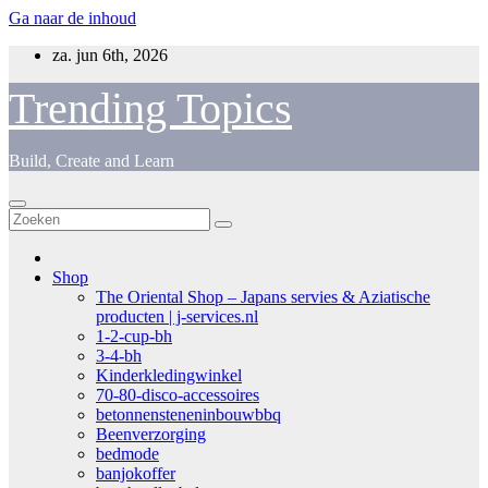
Ga naar de inhoud
za. jun 6th, 2026
Trending Topics
Build, Create and Learn
Shop
The Oriental Shop – Japans servies & Aziatische
producten | j-services.nl
1-2-cup-bh
3-4-bh
Kinderkledingwinkel
70-80-disco-accessoires
betonnensteneninbouwbbq
Beenverzorging
bedmode
banjokoffer