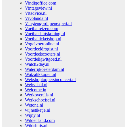
Vindiqoffice.com
Vintageview.nl
Vitadvice.nl
Vivolanda.nl
Vliegengordijnenexpert.nl
Voetbalreizen.com
Voetbalshirtskoning.nl
Voetbalticketshop.nl
Vogelvoeronline.nl
Voordeeldrogist.nl
Voordeelscooters.nl
Voordeligwitgoed.nl
Watch2day.nl
Waterrijkoesterdam.nl
Watzalikkopen.nl
Webshoptoppersinconcert.nl
Webvitaal.nl
Welcome.in
Werkoveralls.nl
Werkschoeisel.nl
Wetona.nl
wijnetiketje.nl
Wijny.nl
Wilder-land.com
Wildshirts.nl