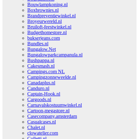
Bouwlampkoning.nl
Boxbrownies.nl
Brandpreventiewinkel.nl
Broyeurwereld.nl
Bruiloft-feestwinkel.nl
Budgethomestore.nl
bukserjeans.com
Bundles.nl
Bungalow.Net
Bungalowparkcampanula.nl
Bushpappa.nl
Cakesmash.nl
Campings.com NL
Campingzonneweelde.nl
Canadaplus.nl
Canduro.nl
Captain-Hook.nl
Cargoods.nl
Carnavalskostuumwinkel.nl
Cartoon-megastore.nl
Casecompany.amsterdam
Casualcases.nl
Chalet.nl
clowatelier.com
Colletti.nl