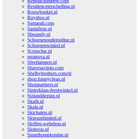
Repeatcashmere.com
Residenceterschelling.nl
Rouwboeket.nl
Ruysbos.nl
Samarali.com
Santafixie.nl
Sbsupply.nl
Schoenenoutletonline.nl
Schoenenwinkel.nl
Scrunchie.nl
seranova.nl
Sfeerlampen.nl
Shavesavings.com
Shelbybrothers.com/nl
shop.happyclean.nl
Shoppartners.nl
Sinterklaas-feestwinkel.nl
Sizlanddezign.nl
Skafit.nl
Skala.nl
Skichalets.nl
Skinsunlimited.nl
Sloffen-webshop.nl
Sloterop.nl
Smarthomekoning.nl