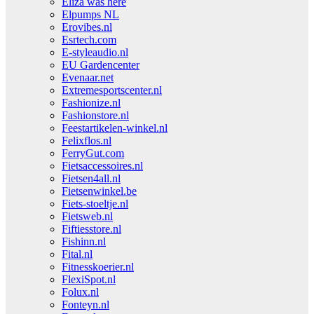
Eliza was here
Elpumps NL
Erovibes.nl
Esrtech.com
E-styleaudio.nl
EU Gardencenter
Evenaar.net
Extremesportscenter.nl
Fashionize.nl
Fashionstore.nl
Feestartikelen-winkel.nl
Felixflos.nl
FerryGut.com
Fietsaccessoires.nl
Fietsen4all.nl
Fietsenwinkel.be
Fiets-stoeltje.nl
Fietsweb.nl
Fiftiesstore.nl
Fishinn.nl
Fital.nl
Fitnesskoerier.nl
FlexiSpot.nl
Folux.nl
Fonteyn.nl