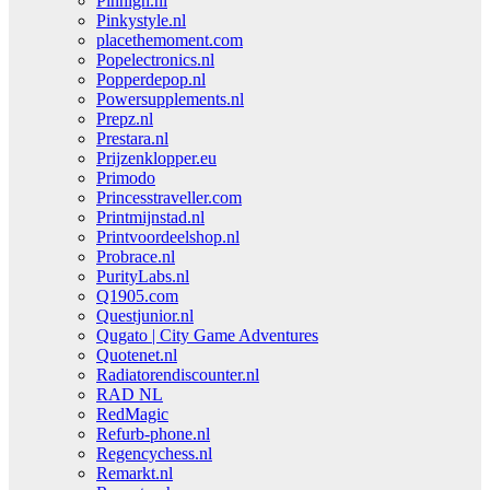
Pinhigh.nl
Pinkystyle.nl
placethemoment.com
Popelectronics.nl
Popperdepop.nl
Powersupplements.nl
Prepz.nl
Prestara.nl
Prijzenklopper.eu
Primodo
Princesstraveller.com
Printmijnstad.nl
Printvoordeelshop.nl
Probrace.nl
PurityLabs.nl
Q1905.com
Questjunior.nl
Qugato | City Game Adventures
Quotenet.nl
Radiatorendiscounter.nl
RAD NL
RedMagic
Refurb-phone.nl
Regencychess.nl
Remarkt.nl