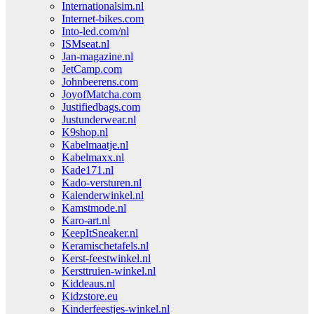
Internationalsim.nl
Internet-bikes.com
Into-led.com/nl
ISMseat.nl
Jan-magazine.nl
JetCamp.com
Johnbeerens.com
JoyofMatcha.com
Justifiedbags.com
Justunderwear.nl
K9shop.nl
Kabelmaatje.nl
Kabelmaxx.nl
Kade171.nl
Kado-versturen.nl
Kalenderwinkel.nl
Kamstmode.nl
Karo-art.nl
KeepItSneaker.nl
Keramischetafels.nl
Kerst-feestwinkel.nl
Kersttruien-winkel.nl
Kiddeaus.nl
Kidzstore.eu
Kinderfeestjes-winkel.nl