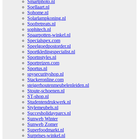
Smartphoto.nl
Soellaart.nl
Sohome.nl
Solarlampkoning.nl
Soofretreats.nl
sophitech.nl
Spaarpotten-winkel.nl
Specialspex.com
Speelgoedpostorder.nl
Sportkledingspecialist.nl
Sportnstyles.nl
Sportreizen.com
Sportus.nl
spysecurityshop.nl
Stackeronline.com
steigerhoutenmeubelenleiden.nl
Stoute-schoenen.nl
ST-shop.nl
Studentendrukwerk.nl
Stylemeubels.nl
Succesholidayparcs.nl
Sunweb Winter
Sunweb Zomer
Superfoodmarkt.nl
Surprises-winkel.nl