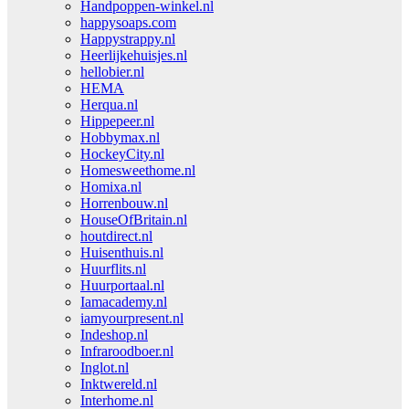
Handpoppen-winkel.nl
happysoaps.com
Happystrappy.nl
Heerlijkehuisjes.nl
hellobier.nl
HEMA
Herqua.nl
Hippepeer.nl
Hobbymax.nl
HockeyCity.nl
Homesweethome.nl
Homixa.nl
Horrenbouw.nl
HouseOfBritain.nl
houtdirect.nl
Huisenthuis.nl
Huurflits.nl
Huurportaal.nl
Iamacademy.nl
iamyourpresent.nl
Indeshop.nl
Infraroodboer.nl
Inglot.nl
Inktwereld.nl
Interhome.nl