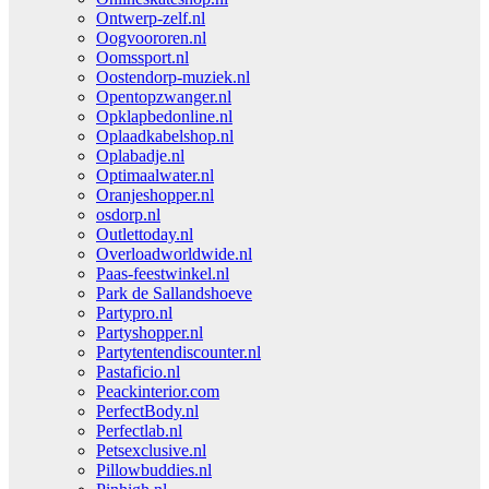
Ontwerp-zelf.nl
Oogvoororen.nl
Oomssport.nl
Oostendorp-muziek.nl
Opentopzwanger.nl
Opklapbedonline.nl
Oplaadkabelshop.nl
Oplabadje.nl
Optimaalwater.nl
Oranjeshopper.nl
osdorp.nl
Outlettoday.nl
Overloadworldwide.nl
Paas-feestwinkel.nl
Park de Sallandshoeve
Partypro.nl
Partyshopper.nl
Partytentendiscounter.nl
Pastaficio.nl
Peackinterior.com
PerfectBody.nl
Perfectlab.nl
Petsexclusive.nl
Pillowbuddies.nl