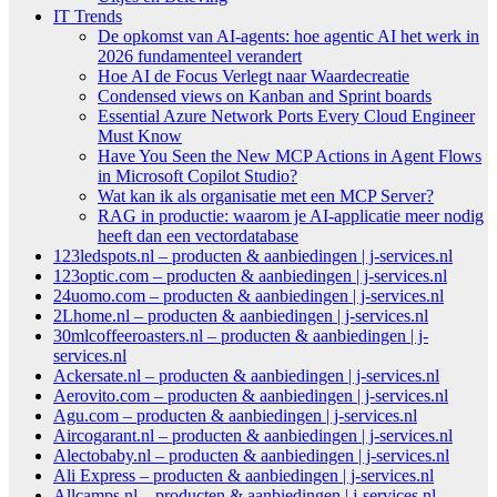
IT Trends
De opkomst van AI-agents: hoe agentic AI het werk in
2026 fundamenteel verandert
Hoe AI de Focus Verlegt naar Waardecreatie
Condensed views on Kanban and Sprint boards
Essential Azure Network Ports Every Cloud Engineer
Must Know
Have You Seen the New MCP Actions in Agent Flows
in Microsoft Copilot Studio?
Wat kan ik als organisatie met een MCP Server?
RAG in productie: waarom je AI-applicatie meer nodig
heeft dan een vectordatabase
123ledspots.nl – producten & aanbiedingen | j-services.nl
123optic.com – producten & aanbiedingen | j-services.nl
24uomo.com – producten & aanbiedingen | j-services.nl
2Lhome.nl – producten & aanbiedingen | j-services.nl
30mlcoffeeroasters.nl – producten & aanbiedingen | j-
services.nl
Ackersate.nl – producten & aanbiedingen | j-services.nl
Aerovito.com – producten & aanbiedingen | j-services.nl
Agu.com – producten & aanbiedingen | j-services.nl
Aircogarant.nl – producten & aanbiedingen | j-services.nl
Alectobaby.nl – producten & aanbiedingen | j-services.nl
Ali Express – producten & aanbiedingen | j-services.nl
Allcamps.nl – producten & aanbiedingen | j-services.nl