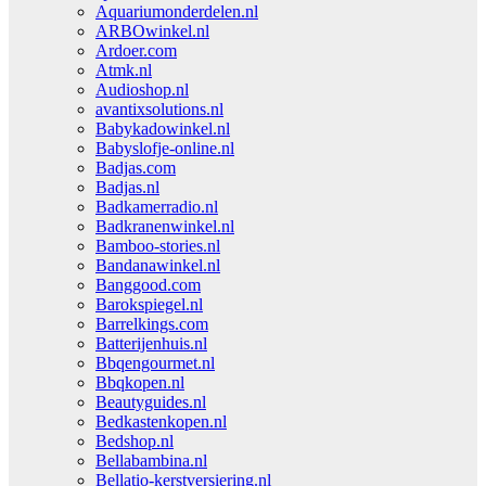
Aquariumonderdelen.nl
ARBOwinkel.nl
Ardoer.com
Atmk.nl
Audioshop.nl
avantixsolutions.nl
Babykadowinkel.nl
Babyslofje-online.nl
Badjas.com
Badjas.nl
Badkamerradio.nl
Badkranenwinkel.nl
Bamboo-stories.nl
Bandanawinkel.nl
Banggood.com
Barokspiegel.nl
Barrelkings.com
Batterijenhuis.nl
Bbqengourmet.nl
Bbqkopen.nl
Beautyguides.nl
Bedkastenkopen.nl
Bedshop.nl
Bellabambina.nl
Bellatio-kerstversiering.nl