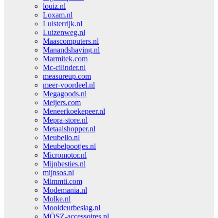
louiz.nl
Loxam.nl
Luisterrijk.nl
Luizenweg.nl
Maascomputers.nl
Manandshaving.nl
Marmitek.com
Mc-cilinder.nl
measureup.com
meer-voordeel.nl
Megagoods.nl
Meijers.com
Meneerkoekepeer.nl
Mepra-store.nl
Metaalshopper.nl
Meubello.nl
Meubelpootjes.nl
Micromotor.nl
Mijnbesties.nl
mijnsos.nl
Mimmti.com
Modemania.nl
Molke.nl
Mooideurbeslag.nl
MŌSZ-accessoires.nl