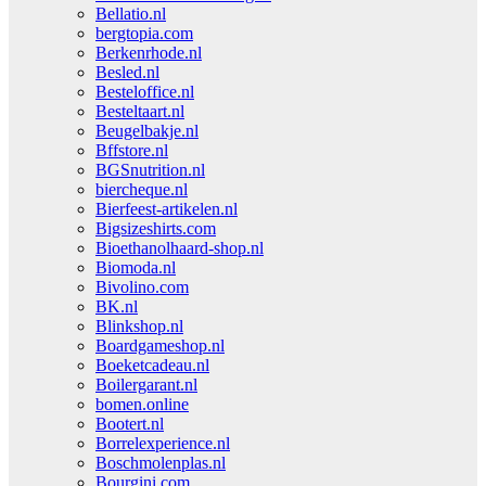
Bellatio.nl
bergtopia.com
Berkenrhode.nl
Besled.nl
Besteloffice.nl
Besteltaart.nl
Beugelbakje.nl
Bffstore.nl
BGSnutrition.nl
biercheque.nl
Bierfeest-artikelen.nl
Bigsizeshirts.com
Bioethanolhaard-shop.nl
Biomoda.nl
Bivolino.com
BK.nl
Blinkshop.nl
Boardgameshop.nl
Boeketcadeau.nl
Boilergarant.nl
bomen.online
Bootert.nl
Borrelexperience.nl
Boschmolenplas.nl
Bourgini.com