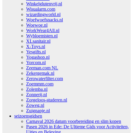
Winkelglutenvrij.nl
Wisualarm.com
wizardingworld.nl
Woefwoefsnacks.nl
Woewoe.nl
WorkWear4All.nl
Wybloemisten.nl
XLsanitair.nl
X-Toys.nl
Yesgifts.nl
Yogashop.nl
Yorcom.nl
Zeeman.com NL
Zekergemak.nl
Zerowaterfilter.com
Zoemmm.com
Zolemba.nl
Zonnerij.nl
Zorgeloos-studeren.nl
Zoweg.nl
Zuignapje.nl
seizoensgidsen
Carnaval 2026 datum voorbereiding en slim kopen
Pasen 2026 in Ede: De Ultieme Gids voor Activiteiten,
Uitjes en Beleving