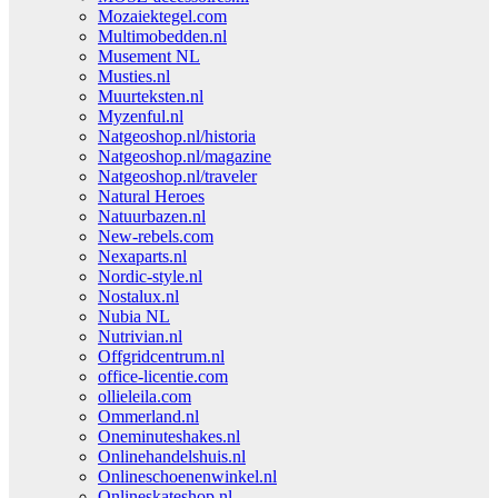
Mozaiektegel.com
Multimobedden.nl
Musement NL
Musties.nl
Muurteksten.nl
Myzenful.nl
Natgeoshop.nl/historia
Natgeoshop.nl/magazine
Natgeoshop.nl/traveler
Natural Heroes
Natuurbazen.nl
New-rebels.com
Nexaparts.nl
Nordic-style.nl
Nostalux.nl
Nubia NL
Nutrivian.nl
Offgridcentrum.nl
office-licentie.com
ollieleila.com
Ommerland.nl
Oneminuteshakes.nl
Onlinehandelshuis.nl
Onlineschoenenwinkel.nl
Onlineskateshop.nl