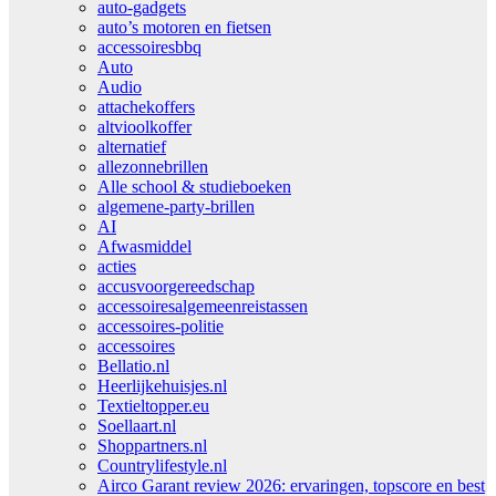
auto-gadgets
auto’s motoren en fietsen
accessoiresbbq
Auto
Audio
attachekoffers
altvioolkoffer
alternatief
allezonnebrillen
Alle school & studieboeken
algemene-party-brillen
AI
Afwasmiddel
acties
accusvoorgereedschap
accessoiresalgemeenreistassen
accessoires-politie
accessoires
Bellatio.nl
Heerlijkehuisjes.nl
Textieltopper.eu
Soellaart.nl
Shoppartners.nl
Countrylifestyle.nl
Airco Garant review 2026: ervaringen, topscore en best