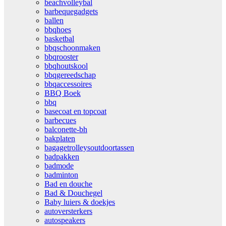
beachvolleybal
barbequegadgets
ballen
bbqhoes
basketbal
bbqschoonmaken
bbqrooster
bbqhoutskool
bbqgereedschap
bbqaccessoires
BBQ Boek
bbq
basecoat en topcoat
barbecues
balconette-bh
bakplaten
bagagetrolleysoutdoortassen
badpakken
badmode
badminton
Bad en douche
Bad & Douchegel
Baby luiers & doekjes
autoversterkers
autospeakers