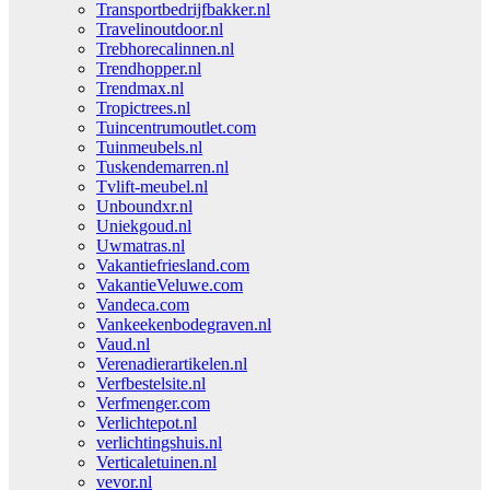
Transportbedrijfbakker.nl
Travelinoutdoor.nl
Trebhorecalinnen.nl
Trendhopper.nl
Trendmax.nl
Tropictrees.nl
Tuincentrumoutlet.com
Tuinmeubels.nl
Tuskendemarren.nl
Tvlift-meubel.nl
Unboundxr.nl
Uniekgoud.nl
Uwmatras.nl
Vakantiefriesland.com
VakantieVeluwe.com
Vandeca.com
Vankeekenbodegraven.nl
Vaud.nl
Verenadierartikelen.nl
Verfbestelsite.nl
Verfmenger.com
Verlichtepot.nl
verlichtingshuis.nl
Verticaletuinen.nl
vevor.nl