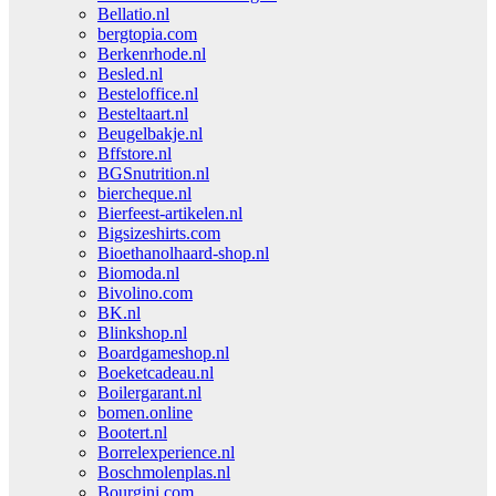
Bellatio.nl
bergtopia.com
Berkenrhode.nl
Besled.nl
Besteloffice.nl
Besteltaart.nl
Beugelbakje.nl
Bffstore.nl
BGSnutrition.nl
biercheque.nl
Bierfeest-artikelen.nl
Bigsizeshirts.com
Bioethanolhaard-shop.nl
Biomoda.nl
Bivolino.com
BK.nl
Blinkshop.nl
Boardgameshop.nl
Boeketcadeau.nl
Boilergarant.nl
bomen.online
Bootert.nl
Borrelexperience.nl
Boschmolenplas.nl
Bourgini.com