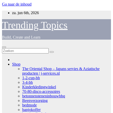
Ga naar de inhoud
za. jun 6th, 2026
Trending Topics
Build, Create and Learn
Shop
The Oriental Shop – Japans servies & Aziatische
producten | j-services.nl
1-2-cup-bh
3-4-bh
Kinderkledingwinkel
70-80-disco-accessoires
betonnensteneninbouwbbq
Beenverzorging
bedmode
banjokoffer