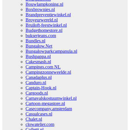
Bouwlampkoning.nl
Boxbrownies.nl
Brandpreventiewinkel.nl
Broyeurwereld.nl
Bruiloft-feestwinkel.nl
Budgethomestore.nl
bukserjeans.com
Bundles.nl
Bungalow.Net
Bungalowparkcampanula.nl
Bushpappa.nl
Cakesmash.nl
Campings.com NL
Campingzonneweelde.nl
Canadaplus.nl
Canduro.nl
Captain-Hook.nl
Cargoods.nl
Carnavalskostuumwinkel.nl
Cartoon-megastore.nl
Casecompany.amsterdam
Casualcases.nl
Chalet.nl
clowatelier.com
Colletti.nl