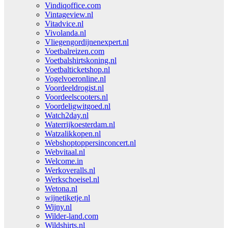
Vindiqoffice.com
Vintageview.nl
Vitadvice.nl
Vivolanda.nl
Vliegengordijnenexpert.nl
Voetbalreizen.com
Voetbalshirtskoning.nl
Voetbalticketshop.nl
Vogelvoeronline.nl
Voordeeldrogist.nl
Voordeelscooters.nl
Voordeligwitgoed.nl
Watch2day.nl
Waterrijkoesterdam.nl
Watzalikkopen.nl
Webshoptoppersinconcert.nl
Webvitaal.nl
Welcome.in
Werkoveralls.nl
Werkschoeisel.nl
Wetona.nl
wijnetiketje.nl
Wijny.nl
Wilder-land.com
Wildshirts.nl