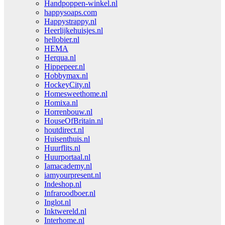
Handpoppen-winkel.nl
happysoaps.com
Happystrappy.nl
Heerlijkehuisjes.nl
hellobier.nl
HEMA
Herqua.nl
Hippepeer.nl
Hobbymax.nl
HockeyCity.nl
Homesweethome.nl
Homixa.nl
Horrenbouw.nl
HouseOfBritain.nl
houtdirect.nl
Huisenthuis.nl
Huurflits.nl
Huurportaal.nl
Iamacademy.nl
iamyourpresent.nl
Indeshop.nl
Infraroodboer.nl
Inglot.nl
Inktwereld.nl
Interhome.nl