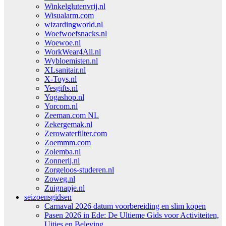
Winkelglutenvrij.nl
Wisualarm.com
wizardingworld.nl
Woefwoefsnacks.nl
Woewoe.nl
WorkWear4All.nl
Wybloemisten.nl
XLsanitair.nl
X-Toys.nl
Yesgifts.nl
Yogashop.nl
Yorcom.nl
Zeeman.com NL
Zekergemak.nl
Zerowaterfilter.com
Zoemmm.com
Zolemba.nl
Zonnerij.nl
Zorgeloos-studeren.nl
Zoweg.nl
Zuignapje.nl
seizoensgidsen
Carnaval 2026 datum voorbereiding en slim kopen
Pasen 2026 in Ede: De Ultieme Gids voor Activiteiten,
Uitjes en Beleving