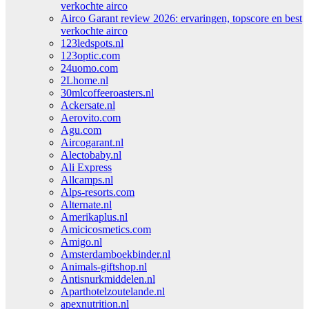
verkochte airco
Airco Garant review 2026: ervaringen, topscore en best
verkochte airco
123ledspots.nl
123optic.com
24uomo.com
2Lhome.nl
30mlcoffeeroasters.nl
Ackersate.nl
Aerovito.com
Agu.com
Aircogarant.nl
Alectobaby.nl
Ali Express
Allcamps.nl
Alps-resorts.com
Alternate.nl
Amerikaplus.nl
Amicicosmetics.com
Amigo.nl
Amsterdamboekbinder.nl
Animals-giftshop.nl
Antisnurkmiddelen.nl
Aparthotelzoutelande.nl
apexnutrition.nl