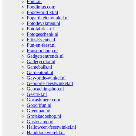
Fonu.nl
Foodimus.com
Foodworld-xl.nl
Fopartikelenwinkel.nl
Fotodevakman.nl
Fotofabriek.nl
Fotogeschenk.nl
Fritz-Events.nl
Fun-en-feest.nl
Funsportshop.nl
Gadgetsentrends.nl
Gallerycolor.nl
Gameballs.nl
Gardentrail.nl
Gay-pride-winkel.nl
Geboorte-feestwinkel.nl
Geocachingshop.nl
Gestrikt.nl
Gocashmere.com
Good4fun.nl
Greenpan.nl
Grotekadoshop.nl
Gustocamp.nl
Halloween-feestwinkel.nl
Handdoekwereld.nl