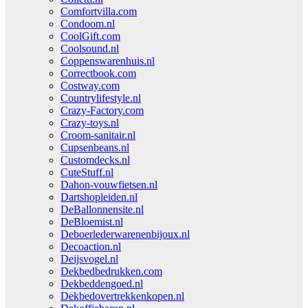
Comfortvilla.com
Condoom.nl
CoolGift.com
Coolsound.nl
Coppenswarenhuis.nl
Correctbook.com
Costway.com
Countrylifestyle.nl
Crazy-Factory.com
Crazy-toys.nl
Croom-sanitair.nl
Cupsenbeans.nl
Customdecks.nl
CuteStuff.nl
Dahon-vouwfietsen.nl
Dartshopleiden.nl
DeBallonnensite.nl
DeBloemist.nl
Deboerlederwarenenbijoux.nl
Decoaction.nl
Deijsvogel.nl
Dekbedbedrukken.com
Dekbeddengoed.nl
Dekbedovertrekkenkopen.nl