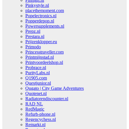
Pinhigh.nl
Pinkystyle.nl
placethemoment.com
Popelectronics.nl
Popperdepop.nl
Powersupplements.nl
Prepz.nl
Prestara.nl
Prijzenklopper.eu
Primodo
Princesstraveller.com
Printmijnstad.nl
Printvoordeelshop.nl
Probrace.nl
PurityLabs.nl
Q1905.com
Questjunior.nl
Qugato | City Game Adventures
Quotenet.nl
Radiatorendiscounter.nl
RAD NL
RedMagic
Refurb-phone.nl
Regencychess.nl
Remarkt.nl