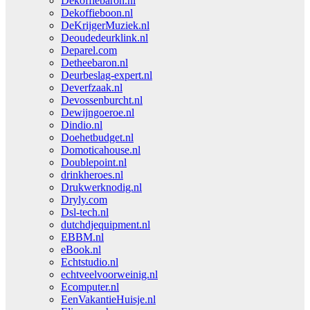
Dekoffiebaron.nl
Dekoffieboon.nl
DeKrijgerMuziek.nl
Deoudedeurklink.nl
Deparel.com
Detheebaron.nl
Deurbeslag-expert.nl
Deverfzaak.nl
Devossenburcht.nl
Dewijngoeroe.nl
Dindio.nl
Doehetbudget.nl
Domoticahouse.nl
Doublepoint.nl
drinkheroes.nl
Drukwerknodig.nl
Dryly.com
Dsl-tech.nl
dutchdjequipment.nl
EBBM.nl
eBook.nl
Echtstudio.nl
echtveelvoorweinig.nl
Ecomputer.nl
EenVakantieHuisje.nl