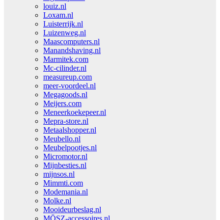
louiz.nl
Loxam.nl
Luisterrijk.nl
Luizenweg.nl
Maascomputers.nl
Manandshaving.nl
Marmitek.com
Mc-cilinder.nl
measureup.com
meer-voordeel.nl
Megagoods.nl
Meijers.com
Meneerkoekepeer.nl
Mepra-store.nl
Metaalshopper.nl
Meubello.nl
Meubelpootjes.nl
Micromotor.nl
Mijnbesties.nl
mijnsos.nl
Mimmti.com
Modemania.nl
Molke.nl
Mooideurbeslag.nl
MŌSZ-accessoires.nl