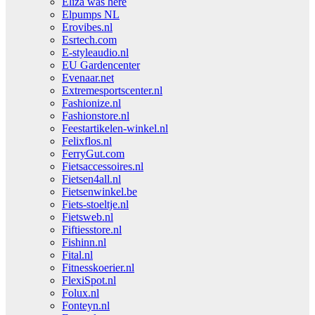
Eliza was here
Elpumps NL
Erovibes.nl
Esrtech.com
E-styleaudio.nl
EU Gardencenter
Evenaar.net
Extremesportscenter.nl
Fashionize.nl
Fashionstore.nl
Feestartikelen-winkel.nl
Felixflos.nl
FerryGut.com
Fietsaccessoires.nl
Fietsen4all.nl
Fietsenwinkel.be
Fiets-stoeltje.nl
Fietsweb.nl
Fiftiesstore.nl
Fishinn.nl
Fital.nl
Fitnesskoerier.nl
FlexiSpot.nl
Folux.nl
Fonteyn.nl