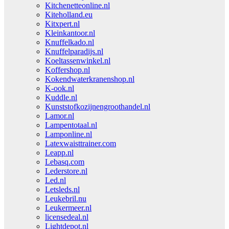
Kitchenetteonline.nl
Kiteholland.eu
Kitxpert.nl
Kleinkantoor.nl
Knuffelkado.nl
Knuffelparadijs.nl
Koeltassenwinkel.nl
Koffershop.nl
Kokendwaterkranenshop.nl
K-ook.nl
Kuddle.nl
Kunststofkozijnengroothandel.nl
Lamor.nl
Lampentotaal.nl
Lamponline.nl
Latexwaisttrainer.com
Leapp.nl
Lebasq.com
Lederstore.nl
Led.nl
Letsleds.nl
Leukebril.nu
Leukermeer.nl
licensedeal.nl
Lightdepot.nl