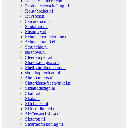
Repeatcashmere.com
Residenceterschelling.nl
Rouwboeket.nl
Ruysbos.nl
Samarali.com
Santafixie.nl
Sbsupply.nl
Schoenenoutletonline.nl
Schoenenwinkel.nl
Scrunchie.nl
seranova.nl
Sfeerlampen.nl
Shavesavings.com
Shelbybrothers.com/nl
shop.happyclean.nl
Shoppartners.nl
Sinterklaas-feestwinkel.nl
Sizlanddezign.nl
Skafit.nl
Skala.nl
Skichalets.nl
Skinsunlimited.nl
Sloffen-webshop.nl
Sloterop.nl
Smarthomekoning.nl