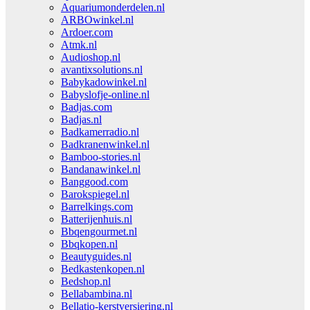
Aquariumonderdelen.nl
ARBOwinkel.nl
Ardoer.com
Atmk.nl
Audioshop.nl
avantixsolutions.nl
Babykadowinkel.nl
Babyslofje-online.nl
Badjas.com
Badjas.nl
Badkamerradio.nl
Badkranenwinkel.nl
Bamboo-stories.nl
Bandanawinkel.nl
Banggood.com
Barokspiegel.nl
Barrelkings.com
Batterijenhuis.nl
Bbqengourmet.nl
Bbqkopen.nl
Beautyguides.nl
Bedkastenkopen.nl
Bedshop.nl
Bellabambina.nl
Bellatio-kerstversiering.nl