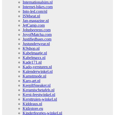
Internationalsim.nl
Internet-bikes.com
Into-led.com/nl
ISMseat.nl
Jan-magazine.nl
JetCamp.com
Johnbeerens.com
JoyofMatcha.com
Justifiedbags.com
Justunderwear.nl
K9shop.nl
Kabelmaatje.nl
Kabelmaxx.nl
Kade171.nl
Kado-versturen.nl
Kalenderwinkel.nl
Kamstmode.nl
Karo-art.nl
KeepItSneaker.nl
Keramischetafels.nl
Kerst-feestwinkel.nl
Kersttruien-winkel.nl
Kiddeaus.nl
Kidzstore.eu
Kinderfeestjes-winkel.nl