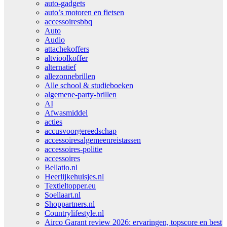
auto-gadgets
auto’s motoren en fietsen
accessoiresbbq
Auto
Audio
attachekoffers
altvioolkoffer
alternatief
allezonnebrillen
Alle school & studieboeken
algemene-party-brillen
AI
Afwasmiddel
acties
accusvoorgereedschap
accessoiresalgemeenreistassen
accessoires-politie
accessoires
Bellatio.nl
Heerlijkehuisjes.nl
Textieltopper.eu
Soellaart.nl
Shoppartners.nl
Countrylifestyle.nl
Airco Garant review 2026: ervaringen, topscore en best