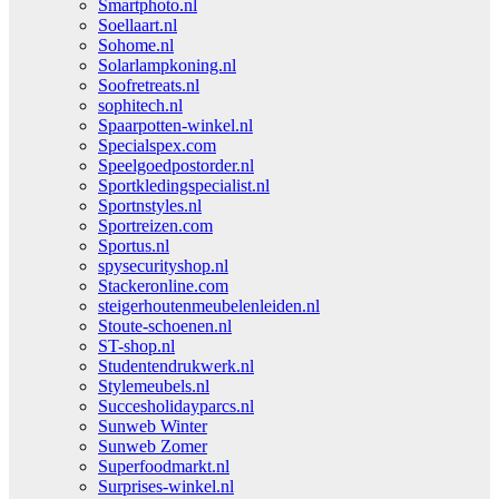
Smartphoto.nl
Soellaart.nl
Sohome.nl
Solarlampkoning.nl
Soofretreats.nl
sophitech.nl
Spaarpotten-winkel.nl
Specialspex.com
Speelgoedpostorder.nl
Sportkledingspecialist.nl
Sportnstyles.nl
Sportreizen.com
Sportus.nl
spysecurityshop.nl
Stackeronline.com
steigerhoutenmeubelenleiden.nl
Stoute-schoenen.nl
ST-shop.nl
Studentendrukwerk.nl
Stylemeubels.nl
Succesholidayparcs.nl
Sunweb Winter
Sunweb Zomer
Superfoodmarkt.nl
Surprises-winkel.nl