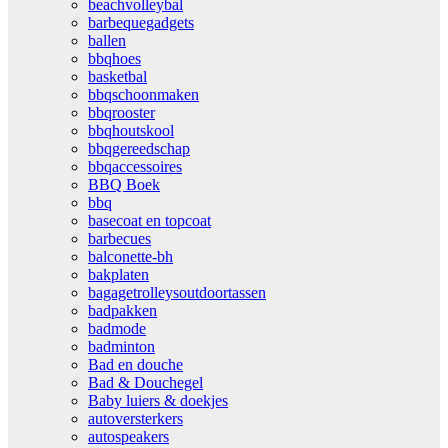
beachvolleybal
barbequegadgets
ballen
bbqhoes
basketbal
bbqschoonmaken
bbqrooster
bbqhoutskool
bbqgereedschap
bbqaccessoires
BBQ Boek
bbq
basecoat en topcoat
barbecues
balconette-bh
bakplaten
bagagetrolleysoutdoortassen
badpakken
badmode
badminton
Bad en douche
Bad & Douchegel
Baby luiers & doekjes
autoversterkers
autospeakers