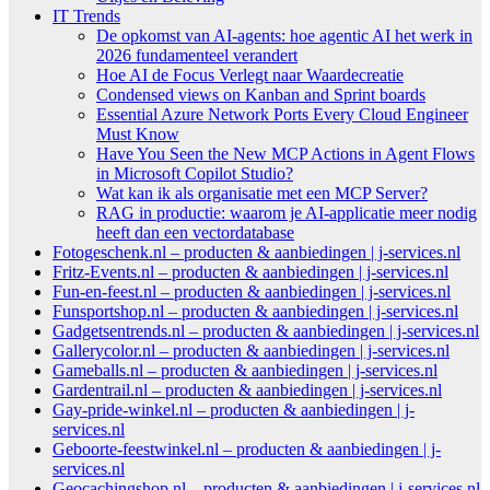
IT Trends
De opkomst van AI-agents: hoe agentic AI het werk in
2026 fundamenteel verandert
Hoe AI de Focus Verlegt naar Waardecreatie
Condensed views on Kanban and Sprint boards
Essential Azure Network Ports Every Cloud Engineer
Must Know
Have You Seen the New MCP Actions in Agent Flows
in Microsoft Copilot Studio?
Wat kan ik als organisatie met een MCP Server?
RAG in productie: waarom je AI-applicatie meer nodig
heeft dan een vectordatabase
Fotogeschenk.nl – producten & aanbiedingen | j-services.nl
Fritz-Events.nl – producten & aanbiedingen | j-services.nl
Fun-en-feest.nl – producten & aanbiedingen | j-services.nl
Funsportshop.nl – producten & aanbiedingen | j-services.nl
Gadgetsentrends.nl – producten & aanbiedingen | j-services.nl
Gallerycolor.nl – producten & aanbiedingen | j-services.nl
Gameballs.nl – producten & aanbiedingen | j-services.nl
Gardentrail.nl – producten & aanbiedingen | j-services.nl
Gay-pride-winkel.nl – producten & aanbiedingen | j-
services.nl
Geboorte-feestwinkel.nl – producten & aanbiedingen | j-
services.nl
Geocachingshop.nl – producten & aanbiedingen | j-services.nl