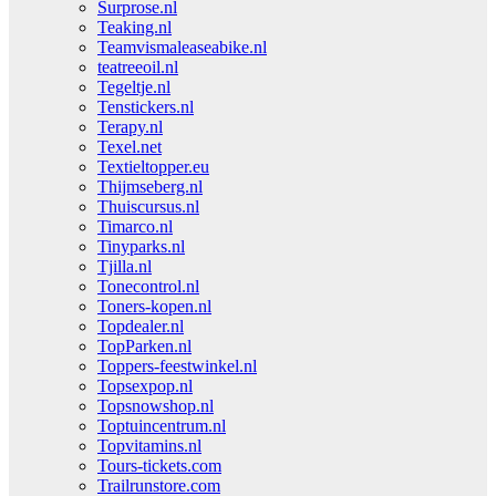
Surprose.nl
Teaking.nl
Teamvismaleaseabike.nl
teatreeoil.nl
Tegeltje.nl
Tenstickers.nl
Terapy.nl
Texel.net
Textieltopper.eu
Thijmseberg.nl
Thuiscursus.nl
Timarco.nl
Tinyparks.nl
Tjilla.nl
Tonecontrol.nl
Toners-kopen.nl
Topdealer.nl
TopParken.nl
Toppers-feestwinkel.nl
Topsexpop.nl
Topsnowshop.nl
Toptuincentrum.nl
Topvitamins.nl
Tours-tickets.com
Trailrunstore.com