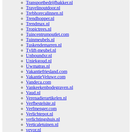
Transportbedrijfbakker.nl
Travelinoutdoor.nl
Trebhorecalinnen.nl
Trendhopper.nl
Trendmax.nl
Tropictrees.nl
Tuincentrumoutlet.com
Tuinmeubels.nl
Tuskendemarren.nl
Tvlift-meubel.nl
Unboundxr.nl
Uniekgoud.nl
Uwmatras.nl
Vakantiefriesland.com
VakantieVeluwe.com
Vandeca.com
Vankeekenbodegraven.nl
Vaud.nl
Verenadierartikelen.nl
Verfbestelsite.nl
Verfmenger.com
Verlichtepot.nl
verlichtingshuis.nl
Verticaletuinen.nl
vevor.nl