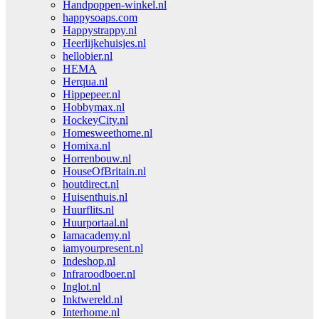
Handpoppen-winkel.nl
happysoaps.com
Happystrappy.nl
Heerlijkehuisjes.nl
hellobier.nl
HEMA
Herqua.nl
Hippepeer.nl
Hobbymax.nl
HockeyCity.nl
Homesweethome.nl
Homixa.nl
Horrenbouw.nl
HouseOfBritain.nl
houtdirect.nl
Huisenthuis.nl
Huurflits.nl
Huurportaal.nl
Iamacademy.nl
iamyourpresent.nl
Indeshop.nl
Infraroodboer.nl
Inglot.nl
Inktwereld.nl
Interhome.nl