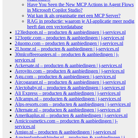
Have You Seen the New MCP Actions in Agent Flows
in Microsoft Copilot Studio?
Wat kan ik als organisatie met een MCP Server?
RAG in productie: waarom je AI-applicatie meer nodig
heeft dan een vectordatabase
123ledspots.nl – producten & aanbiedingen | j-services.nl
123optic.com – producten & aanbiedingen | j-services.nl
24uomo.com – producten & aanbiedingen | j-services.nl
2Lhome.nl – producten & aanbiedingen | j-services.nl
30mlcoffeeroasters.nl – producten & aanbiedingen | j-
services.nl
Ackersate.nl – producten & aanbiedingen | j-services.nl
Aerovito.com – producten & aanbiedingen | j-services.nl
Agu.com – producten & aanbiedingen | j-services.nl
Aircogarant.nl – producten & aanbiedingen | j-services.nl
Alectobaby.nl – producten & aanbiedingen | j-services.nl
Ali Express – producten & aanbiedingen | j-services.nl
Allcamps.nl – producten & aanbiedingen | j-services.nl
Alps-resorts.com – producten & aanbiedingen | j-services.nl
Alternate.nl – producten & aanbiedingen | j-services.nl
Amerikaplus.nl – producten & aanbiedingen | j-services.nl
Amicicosmetics.com – producten & aanbiedingen | j-
services.nl
Amigo.nl – producten & aanbiedingen | j-services.nl
Amsterdamboekbinder.nl – producten & aanbiedingen | j-