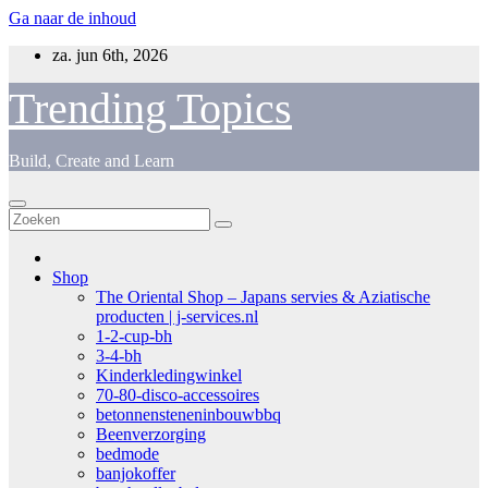
Ga naar de inhoud
za. jun 6th, 2026
Trending Topics
Build, Create and Learn
Shop
The Oriental Shop – Japans servies & Aziatische
producten | j-services.nl
1-2-cup-bh
3-4-bh
Kinderkledingwinkel
70-80-disco-accessoires
betonnensteneninbouwbbq
Beenverzorging
bedmode
banjokoffer