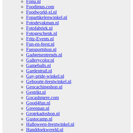
Fonu.nl
Foodimus.com
Foodworld-xl.nl
Fopartikelenwinkel.nl
Fotodevakman.nl
Fotofabriek.nl
Fotogeschenk.nl
Fritz-Events.nl
Fun-en-feest.nl
Funsportshop.nl
Gadgetsentrends.nl
Gallerycolor.nl
Gameballs.nl
Gardentrail.nl
Gay-pride-winkel.nl
Geboorte-feestwinkel.nl
Geocachingshop.nl
Gestrikt.nl
Gocashmere.com
Good4fun.nl
Greenpan.nl
Grotekadoshop.nl
Gustocamp.nl
Halloween-feestwinkel.nl
Handdoekwereld.nl