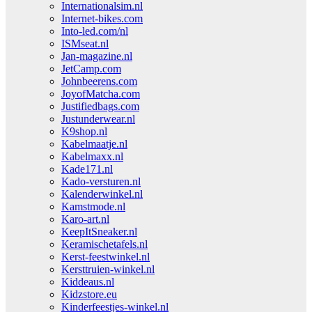
Internationalsim.nl
Internet-bikes.com
Into-led.com/nl
ISMseat.nl
Jan-magazine.nl
JetCamp.com
Johnbeerens.com
JoyofMatcha.com
Justifiedbags.com
Justunderwear.nl
K9shop.nl
Kabelmaatje.nl
Kabelmaxx.nl
Kade171.nl
Kado-versturen.nl
Kalenderwinkel.nl
Kamstmode.nl
Karo-art.nl
KeepItSneaker.nl
Keramischetafels.nl
Kerst-feestwinkel.nl
Kersttruien-winkel.nl
Kiddeaus.nl
Kidzstore.eu
Kinderfeestjes-winkel.nl