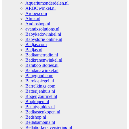
Aquariumonderdelen.nl
ARBOwinkel.nl
Ardoer.com
Atmk.nl
Audioshop.nl
avantixsolutions.nl
Babykadowinkel.nl
Babyslofje-online.nl
Badjas.com
Badjas.nl
Badkamerradio.nl
Badkranenwinkel.nl
Bamboo-stories.nl
Bandanawinkel.nl
Banggood.com
Barokspiegel.nl
Barrelkings.com
Batterijenhuis.nl
Bbqengourmet.nl
Bbqkopen.nl
Beautyguides.nl
Bedkastenkopen.nl
Bedshop.nl
Bellabambina.nl
Bellatio-kerstversiering.nl