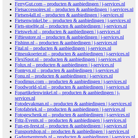
FerryGut.com – producten & aanbiedingen | j-services.nl
Fietsaccessoires.nl – producten & aanbiedingen | j-services.nl
Fietsen4all.nl – producten & aanbiedingen | j-services.nl
Fietsenwinkel.be – producten & aanbiedingen | j-services.nl
Fiets-stoeltje.nl – producten & aanbiedingen | j-services.nl
Fietsweb.nl – producten & aanbiedingen | j-services.nl
Fiftiesstore.nl – producten & aanbiedingen | j-services.nl
Fishinn.nl – producten & aanbiedingen | j-services.nl
Fital.nl – producten & aanbiedingen | j-services.nl
Fitnesskoerier.nl – producten & aanbiedingen | j-services.nl
FlexiSpot.nl – producten & aanbiedingen | j-services.nl
Folux.nl – producten & aanbiedingen | j-services.nl
Fonteyn.nl – producten & aanbiedingen | j-services.nl
Fonu.nl – producten & aanbiedingen | j-services.nl
Foodimus.com – producten & aanbiedingen | j-services.nl
Foodworld-xl.nl – producten & aanbiedingen | j-services.nl
Fopartikelenwinkel.nl – producten & aanbiedingen | j-
services.nl
Fotodevakman.nl – producten & aanbiedingen | j-services.nl
Fotofabriek.nl – producten & aanbiedingen | j-services.nl
Fotogeschenk.nl – producten & aanbiedingen | j-services.nl
Fritz-Events.nl – producten & aanbiedingen | j-services.nl
Fun-en-feest.nl – producten & aanbiedingen | j-services.nl
Funsportshop.nl – producten & aanbiedingen | j-services.nl
Gadgetsentrends.nl – producten & aanbiedingen | j-services.nl