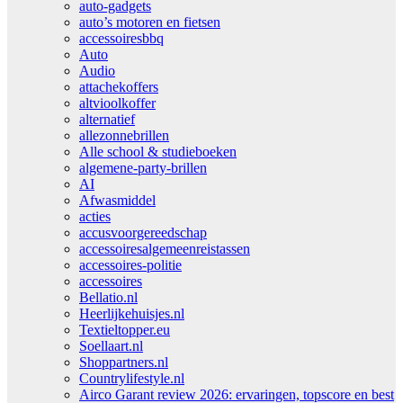
auto-gadgets
auto’s motoren en fietsen
accessoiresbbq
Auto
Audio
attachekoffers
altvioolkoffer
alternatief
allezonnebrillen
Alle school & studieboeken
algemene-party-brillen
AI
Afwasmiddel
acties
accusvoorgereedschap
accessoiresalgemeenreistassen
accessoires-politie
accessoires
Bellatio.nl
Heerlijkehuisjes.nl
Textieltopper.eu
Soellaart.nl
Shoppartners.nl
Countrylifestyle.nl
Airco Garant review 2026: ervaringen, topscore en best