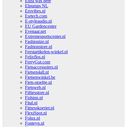
Eliza was here
Elpumps NL
Erovibes.nl
Esrtech.com
E-styleaudio.nl
EU Gardencenter
Evenaar.net
Extremesportscenter.nl
Fashionize.nl
Fashionstore.nl
Feestartikelen-winkel.nl
Felixflos.nl
FerryGut.com
Fietsaccessoires.nl
Fietsen4all.nl
Fietsenwinkel.be
Fiets-stoeltje.nl
Fietsweb.nl
Fiftiesstore.nl
Fishinn.nl
Fital.nl
Fitnesskoerier.nl
FlexiSpot.nl
Folux.nl
Fonteyn.nl