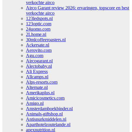
verkochte airco
Airco Garant review 2026: ervaringen, topscore en best
verkochte airco
123ledspots.nl
123optic.com
24uomo.com
2Lhome.nl
30mlcoffeeroasters.nl
Ackersate.nl
Aerovito.com
Agu.com
Aircogarant.nl
Alectobaby.nl
Ali Express
Allcamps.nl
Alps-resorts.com
Alternate.nl
Amerikaplus.nl
Amicicosmetics.com
Amigo.nl
Amsterdamboekbinder.nl
Animals-giftshop.nl
Antisnurkmiddelen.nl
Aparthotelzoutelande.nl
apexnutrition.nl