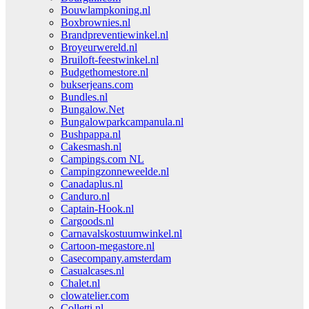
Bouwlampkoning.nl
Boxbrownies.nl
Brandpreventiewinkel.nl
Broyeurwereld.nl
Bruiloft-feestwinkel.nl
Budgethomestore.nl
bukserjeans.com
Bundles.nl
Bungalow.Net
Bungalowparkcampanula.nl
Bushpappa.nl
Cakesmash.nl
Campings.com NL
Campingzonneweelde.nl
Canadaplus.nl
Canduro.nl
Captain-Hook.nl
Cargoods.nl
Carnavalskostuumwinkel.nl
Cartoon-megastore.nl
Casecompany.amsterdam
Casualcases.nl
Chalet.nl
clowatelier.com
Colletti.nl