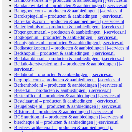
Bamboo-stories.nl – producten & aanbiedingen | j-services.nl
Bandanawinkel.nl – producten & aanbiedingen | j-services.nl
Banggood.com – producten & aanbiedingen | j-services.nl
Barokspiegel.nl – producten & aanbiedingen | j-services.nl
Barrelkings.com – producten & aanbiedingen | j-services.nl
Batterijenhuis.nl – producten & aanbiedingen | j-services.nl
Bbqengourmet.nl – producten & aanbiedingen | j-services.nl
Bbqkopen.nl – producten & aanbiedingen | j-services.nl
Beautyguides.nl – producten & aanbiedingen | j-services.nl
Bedkastenkopen.nl – producten & aanbiedingen | j-services.nl
Bedshop.nl – producten & aanbiedingen | j-services.nl
Bellabambina.nl – producten & aanbiedingen | j-services.nl
Bellatio-kerstversiering.nl – producten & aanbiedingen | j-
services.nl
Bellatio.nl – producten & aanbiedingen | j-services.nl
bergtopia.com – producten & aanbiedingen | j-services.nl
Berkenrhode.nl – producten & aanbiedingen | j-services.nl
Besled.nl – producten & aanbiedingen | j-services.nl
Besteloffice.nl – producten & aanbiedingen | j-services.nl
Besteltaart.nl – producten & aanbiedingen | j-services.nl
Beugelbakje.nl – producten & aanbiedingen | j-services.nl
Bffstore.nl – producten & aanbiedingen | j-services.nl
BGSnutrition.nl – producten & aanbiedingen | j-services.nl
biercheque.nl – producten & aanbiedingen | j-services.nl
Bierfeest-artikelen.nl – producten & aanbiedingen | j-