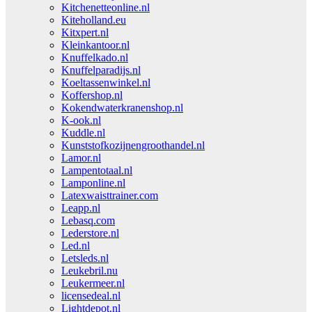
Kitchenetteonline.nl
Kiteholland.eu
Kitxpert.nl
Kleinkantoor.nl
Knuffelkado.nl
Knuffelparadijs.nl
Koeltassenwinkel.nl
Koffershop.nl
Kokendwaterkranenshop.nl
K-ook.nl
Kuddle.nl
Kunststofkozijnengroothandel.nl
Lamor.nl
Lampentotaal.nl
Lamponline.nl
Latexwaisttrainer.com
Leapp.nl
Lebasq.com
Lederstore.nl
Led.nl
Letsleds.nl
Leukebril.nu
Leukermeer.nl
licensedeal.nl
Lightdepot.nl