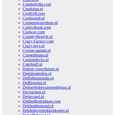
Comfortvilla.com
Condoom.nl
CoolGift.com
Coolsound.nl
Coppenswarenhuis.nl
Correctbook.com
Costway.com
Countrylifestyle.nl
Crazy-Factory.com
Crazy-toys.nl
Croom-sanitair.nl
Cupsenbeans.nl
Customdecks.nl
CuteStuff.nl
Dahon-vouwfietsen.nl
Dartshopleiden.nl
DeBallonnensite.nl
DeBloemist.nl
Deboerlederwarenenbijoux.nl
Decoaction.nl
Deijsvogel.nl
Dekbedbedrukken.com
Dekbeddengoed.nl
Dekbedovertrekkenkopen.nl