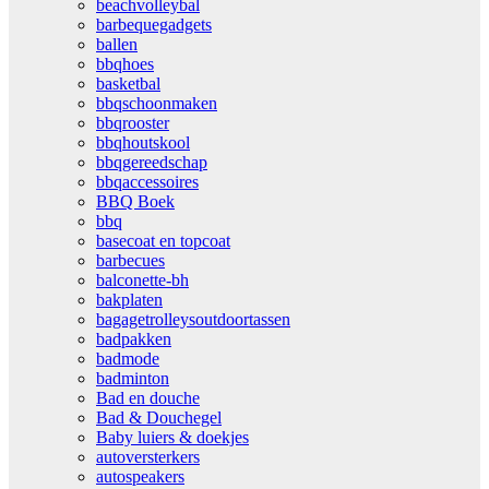
beachvolleybal
barbequegadgets
ballen
bbqhoes
basketbal
bbqschoonmaken
bbqrooster
bbqhoutskool
bbqgereedschap
bbqaccessoires
BBQ Boek
bbq
basecoat en topcoat
barbecues
balconette-bh
bakplaten
bagagetrolleysoutdoortassen
badpakken
badmode
badminton
Bad en douche
Bad & Douchegel
Baby luiers & doekjes
autoversterkers
autospeakers