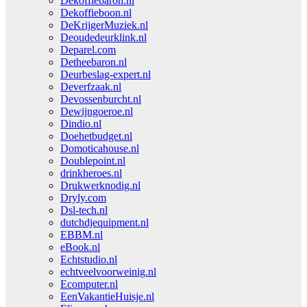
Dekoffiebaron.nl
Dekoffieboon.nl
DeKrijgerMuziek.nl
Deoudedeurklink.nl
Deparel.com
Detheebaron.nl
Deurbeslag-expert.nl
Deverfzaak.nl
Devossenburcht.nl
Dewijngoeroe.nl
Dindio.nl
Doehetbudget.nl
Domoticahouse.nl
Doublepoint.nl
drinkheroes.nl
Drukwerknodig.nl
Dryly.com
Dsl-tech.nl
dutchdjequipment.nl
EBBM.nl
eBook.nl
Echtstudio.nl
echtveelvoorweinig.nl
Ecomputer.nl
EenVakantieHuisje.nl