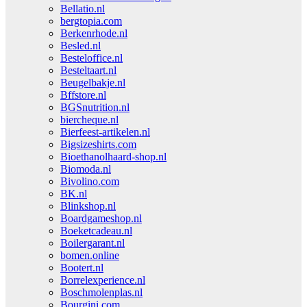
Bellatio.nl
bergtopia.com
Berkenrhode.nl
Besled.nl
Besteloffice.nl
Besteltaart.nl
Beugelbakje.nl
Bffstore.nl
BGSnutrition.nl
biercheque.nl
Bierfeest-artikelen.nl
Bigsizeshirts.com
Bioethanolhaard-shop.nl
Biomoda.nl
Bivolino.com
BK.nl
Blinkshop.nl
Boardgameshop.nl
Boeketcadeau.nl
Boilergarant.nl
bomen.online
Bootert.nl
Borrelexperience.nl
Boschmolenplas.nl
Bourgini.com