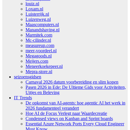
louiz.nl
Loxam.nl
Luisterrijk.nl
Luizenweg.nl
Maascomputers.nl
Manandshaving.nl
Marmitek.com
Mc-cilinder.nl
measureup.com
meer-voordeel.nl
Megagoods.nl
Meijers.com
Meneerkoekepeer.nl
Mepra-store.nl
seizoensgidsen
Carnaval 2026 datum voorbereiding en slim kopen
Pasen 2026 in Ede: De Ultieme Gids voor Activiteiten,
Uitjes en Beleving
IT Trends
De opkomst van AI-agents: hoe agentic AI het werk in
2026 fundamenteel verandert
Hoe AI de Focus Verlegt naar Waardecreatie
Condensed views on Kanban and Sprint boards
Essential Azure Network Ports Every Cloud Engineer
Must Know