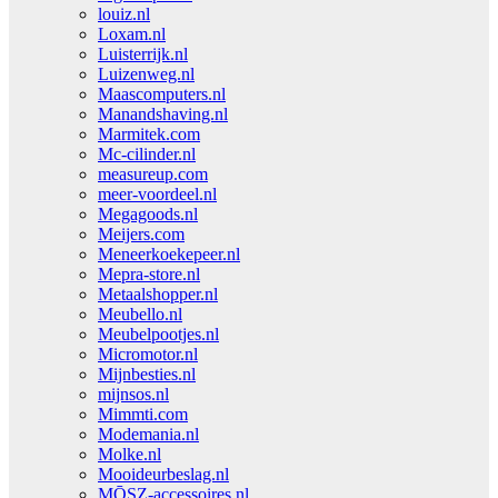
louiz.nl
Loxam.nl
Luisterrijk.nl
Luizenweg.nl
Maascomputers.nl
Manandshaving.nl
Marmitek.com
Mc-cilinder.nl
measureup.com
meer-voordeel.nl
Megagoods.nl
Meijers.com
Meneerkoekepeer.nl
Mepra-store.nl
Metaalshopper.nl
Meubello.nl
Meubelpootjes.nl
Micromotor.nl
Mijnbesties.nl
mijnsos.nl
Mimmti.com
Modemania.nl
Molke.nl
Mooideurbeslag.nl
MŌSZ-accessoires.nl