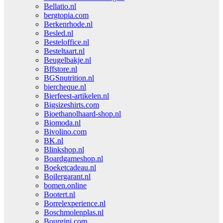
Bellatio.nl
bergtopia.com
Berkenrhode.nl
Besled.nl
Besteloffice.nl
Besteltaart.nl
Beugelbakje.nl
Bffstore.nl
BGSnutrition.nl
biercheque.nl
Bierfeest-artikelen.nl
Bigsizeshirts.com
Bioethanolhaard-shop.nl
Biomoda.nl
Bivolino.com
BK.nl
Blinkshop.nl
Boardgameshop.nl
Boeketcadeau.nl
Boilergarant.nl
bomen.online
Bootert.nl
Borrelexperience.nl
Boschmolenplas.nl
Bourgini.com