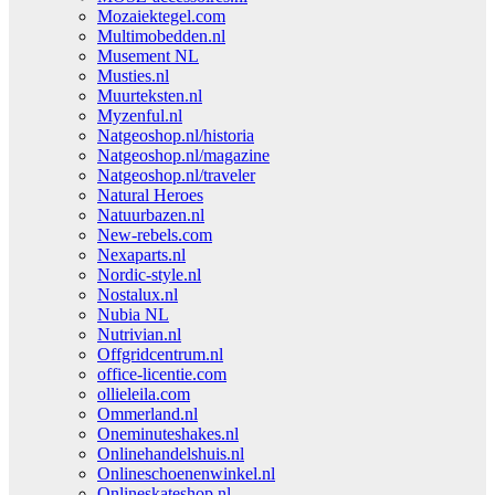
Mozaiektegel.com
Multimobedden.nl
Musement NL
Musties.nl
Muurteksten.nl
Myzenful.nl
Natgeoshop.nl/historia
Natgeoshop.nl/magazine
Natgeoshop.nl/traveler
Natural Heroes
Natuurbazen.nl
New-rebels.com
Nexaparts.nl
Nordic-style.nl
Nostalux.nl
Nubia NL
Nutrivian.nl
Offgridcentrum.nl
office-licentie.com
ollieleila.com
Ommerland.nl
Oneminuteshakes.nl
Onlinehandelshuis.nl
Onlineschoenenwinkel.nl
Onlineskateshop.nl