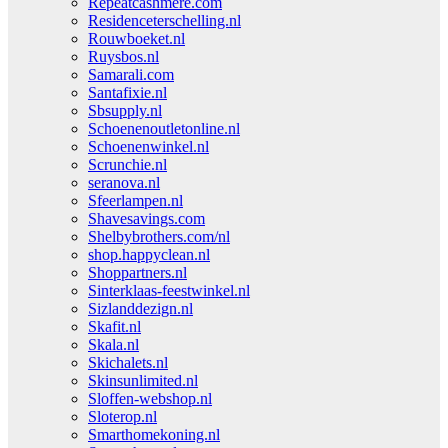
Repeatcashmere.com
Residenceterschelling.nl
Rouwboeket.nl
Ruysbos.nl
Samarali.com
Santafixie.nl
Sbsupply.nl
Schoenenoutletonline.nl
Schoenenwinkel.nl
Scrunchie.nl
seranova.nl
Sfeerlampen.nl
Shavesavings.com
Shelbybrothers.com/nl
shop.happyclean.nl
Shoppartners.nl
Sinterklaas-feestwinkel.nl
Sizlanddezign.nl
Skafit.nl
Skala.nl
Skichalets.nl
Skinsunlimited.nl
Sloffen-webshop.nl
Sloterop.nl
Smarthomekoning.nl