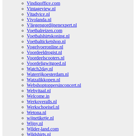
Vindiqoffice.com
Vintageview.nl
Vitadvice.nl
Vivolanda.nl
Vliegengordijnenexpert.nl
Voetbalreizen.com
Voetbalshirtskoning.nl
Voetbalticketshop.nl
Vogelvoeronline.nl
Voordeeldrogist.nl
Voordeelscooters.nl
Voordeligwitgoed.nl
Watch2day.nl
Waterrijkoesterdam.nl
Watzalikkopen.nl
Webshoptoppersinconcert.nl
Webvitaal.nl
Welcome.in
Werkoveralls.nl
Werkschoeisel.nl
Wetona.nl
wijnetiketje.nl
Wijny.nl
Wilder-land.com
Wildshirts.nl