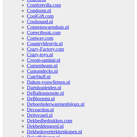
Comfortvilla.com
Condoom.nl
CoolGift.com
Coolsound.nl
Coppenswarenhuis.nl
Correctbook.com
Costway.com
Countrylifestyle.nl
Crazy-Factory.com
Crazy-toys.nl
Croom-sanitair.nl
Cupsenbeans.nl
Customdecks.nl
CuteStuff.nl
Dahon-vouwfietsen.nl
Dartshopleiden.nl
DeBallonnensite.nl
DeBloemist.nl
Deboerlederwarenenbijoux.nl
Decoaction.nl
Deijsvogel.nl
Dekbedbedrukken.com
Dekbeddengoed.nl
Dekbedovertrekkenkopen.nl