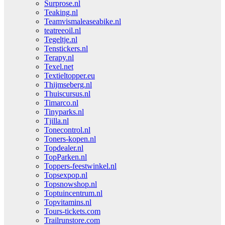
Surprose.nl
Teaking.nl
Teamvismaleaseabike.nl
teatreeoil.nl
Tegeltje.nl
Tenstickers.nl
Terapy.nl
Texel.net
Textieltopper.eu
Thijmseberg.nl
Thuiscursus.nl
Timarco.nl
Tinyparks.nl
Tjilla.nl
Tonecontrol.nl
Toners-kopen.nl
Topdealer.nl
TopParken.nl
Toppers-feestwinkel.nl
Topsexpop.nl
Topsnowshop.nl
Toptuincentrum.nl
Topvitamins.nl
Tours-tickets.com
Trailrunstore.com