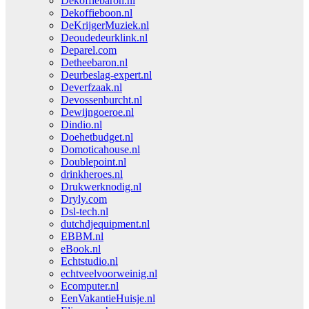
Dekoffiebaron.nl
Dekoffieboon.nl
DeKrijgerMuziek.nl
Deoudedeurklink.nl
Deparel.com
Detheebaron.nl
Deurbeslag-expert.nl
Deverfzaak.nl
Devossenburcht.nl
Dewijngoeroe.nl
Dindio.nl
Doehetbudget.nl
Domoticahouse.nl
Doublepoint.nl
drinkheroes.nl
Drukwerknodig.nl
Dryly.com
Dsl-tech.nl
dutchdjequipment.nl
EBBM.nl
eBook.nl
Echtstudio.nl
echtveelvoorweinig.nl
Ecomputer.nl
EenVakantieHuisje.nl