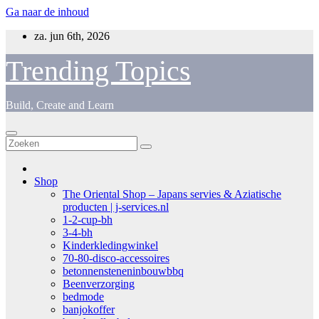
Ga naar de inhoud
za. jun 6th, 2026
Trending Topics
Build, Create and Learn
Shop
The Oriental Shop – Japans servies & Aziatische
producten | j-services.nl
1-2-cup-bh
3-4-bh
Kinderkledingwinkel
70-80-disco-accessoires
betonnensteneninbouwbbq
Beenverzorging
bedmode
banjokoffer