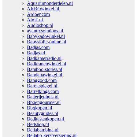
Aquariumonderdelen.nl
ARBOwinkel.nl
Ardoer.com
Atmk.nl
Audioshop.nl
avantixsolutions.nl
Babykadowinkel.nl
Babyslofje-online.nl
Badjas.com
Badjas.nl
Badkamerradio.nl
Badkranenwinkel.nl
Bamboo-stories.nl
Bandanawinkel.nl
Banggood.com
Barokspiegel.nl
Barrelkings.com
Batterijenhuis.nl
Bbqengourmet.nl
Bbqkopen.nl
Beautyguides.nl
Bedkastenkopen.nl
Bedshop.nl
Bellabambina.nl
Bellatio-kerstversiering.nl