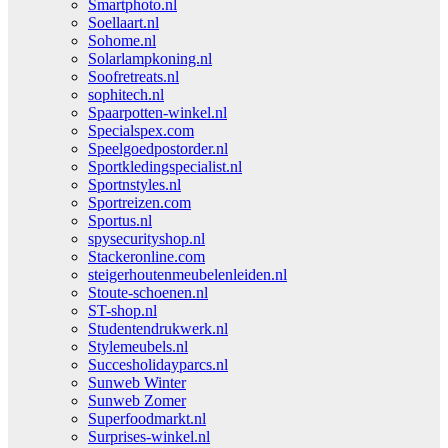
Smartphoto.nl
Soellaart.nl
Sohome.nl
Solarlampkoning.nl
Soofretreats.nl
sophitech.nl
Spaarpotten-winkel.nl
Specialspex.com
Speelgoedpostorder.nl
Sportkledingspecialist.nl
Sportnstyles.nl
Sportreizen.com
Sportus.nl
spysecurityshop.nl
Stackeronline.com
steigerhoutenmeubelenleiden.nl
Stoute-schoenen.nl
ST-shop.nl
Studentendrukwerk.nl
Stylemeubels.nl
Succesholidayparcs.nl
Sunweb Winter
Sunweb Zomer
Superfoodmarkt.nl
Surprises-winkel.nl