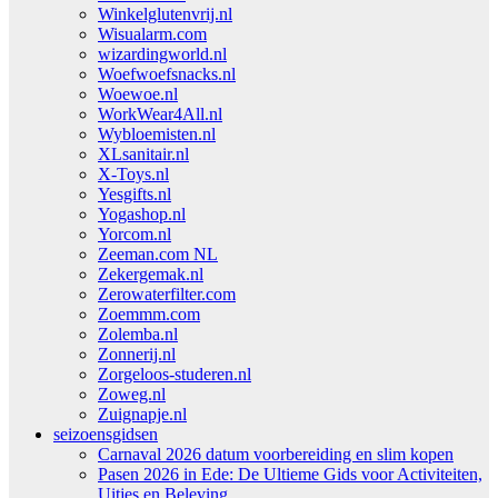
Winkelglutenvrij.nl
Wisualarm.com
wizardingworld.nl
Woefwoefsnacks.nl
Woewoe.nl
WorkWear4All.nl
Wybloemisten.nl
XLsanitair.nl
X-Toys.nl
Yesgifts.nl
Yogashop.nl
Yorcom.nl
Zeeman.com NL
Zekergemak.nl
Zerowaterfilter.com
Zoemmm.com
Zolemba.nl
Zonnerij.nl
Zorgeloos-studeren.nl
Zoweg.nl
Zuignapje.nl
seizoensgidsen
Carnaval 2026 datum voorbereiding en slim kopen
Pasen 2026 in Ede: De Ultieme Gids voor Activiteiten,
Uitjes en Beleving