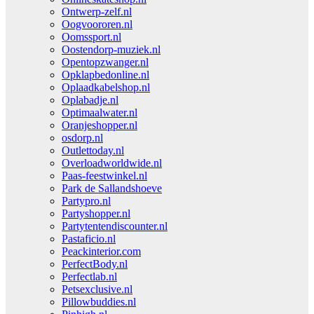
Ontwerp-zelf.nl
Oogvoororen.nl
Oomssport.nl
Oostendorp-muziek.nl
Opentopzwanger.nl
Opklapbedonline.nl
Oplaadkabelshop.nl
Oplabadje.nl
Optimaalwater.nl
Oranjeshopper.nl
osdorp.nl
Outlettoday.nl
Overloadworldwide.nl
Paas-feestwinkel.nl
Park de Sallandshoeve
Partypro.nl
Partyshopper.nl
Partytentendiscounter.nl
Pastaficio.nl
Peackinterior.com
PerfectBody.nl
Perfectlab.nl
Petsexclusive.nl
Pillowbuddies.nl