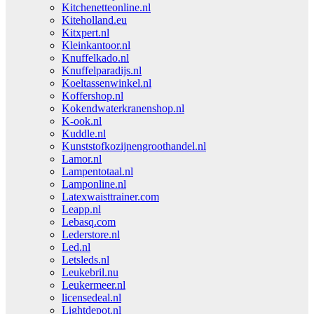
Kitchenetteonline.nl
Kiteholland.eu
Kitxpert.nl
Kleinkantoor.nl
Knuffelkado.nl
Knuffelparadijs.nl
Koeltassenwinkel.nl
Koffershop.nl
Kokendwaterkranenshop.nl
K-ook.nl
Kuddle.nl
Kunststofkozijnengroothandel.nl
Lamor.nl
Lampentotaal.nl
Lamponline.nl
Latexwaisttrainer.com
Leapp.nl
Lebasq.com
Lederstore.nl
Led.nl
Letsleds.nl
Leukebril.nu
Leukermeer.nl
licensedeal.nl
Lightdepot.nl