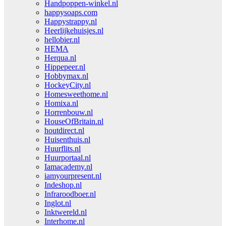
Handpoppen-winkel.nl
happysoaps.com
Happystrappy.nl
Heerlijkehuisjes.nl
hellobier.nl
HEMA
Herqua.nl
Hippepeer.nl
Hobbymax.nl
HockeyCity.nl
Homesweethome.nl
Homixa.nl
Horrenbouw.nl
HouseOfBritain.nl
houtdirect.nl
Huisenthuis.nl
Huurflits.nl
Huurportaal.nl
Iamacademy.nl
iamyourpresent.nl
Indeshop.nl
Infraroodboer.nl
Inglot.nl
Inktwereld.nl
Interhome.nl