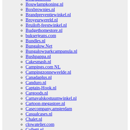
Bouwlampkoning.nl
Boxbrownies.nl
Brandpreventiewinkel.nl
Broyeurwereld.nl
Bruiloft-feestwinkel.nl
Budgethomestore.nl
bukserjeans.com
Bundles.nl
Bungalow.Net
Bungalowparkcampanula.nl
Bushpappa.nl
Cakesmash.nl
Campings.com NL
Campingzonneweelde.nl
Canadaplus.nl
Canduro.nl
Captain-Hook.nl
Cargoods.nl
Carnavalskostuumwinkel.nl
Cartoon-megastore.nl
Casecompany.amsterdam
Casualcases.nl
Chalet.nl
clowatelier.com
Colletti.nl