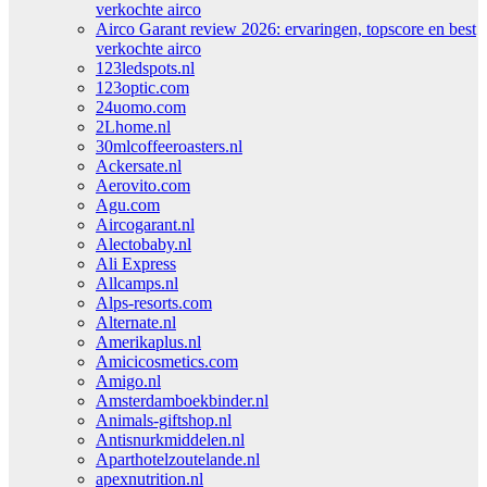
verkochte airco
Airco Garant review 2026: ervaringen, topscore en best
verkochte airco
123ledspots.nl
123optic.com
24uomo.com
2Lhome.nl
30mlcoffeeroasters.nl
Ackersate.nl
Aerovito.com
Agu.com
Aircogarant.nl
Alectobaby.nl
Ali Express
Allcamps.nl
Alps-resorts.com
Alternate.nl
Amerikaplus.nl
Amicicosmetics.com
Amigo.nl
Amsterdamboekbinder.nl
Animals-giftshop.nl
Antisnurkmiddelen.nl
Aparthotelzoutelande.nl
apexnutrition.nl