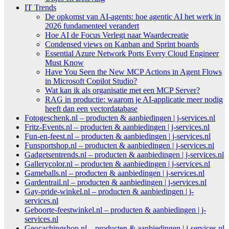
IT Trends
De opkomst van AI-agents: hoe agentic AI het werk in
2026 fundamenteel verandert
Hoe AI de Focus Verlegt naar Waardecreatie
Condensed views on Kanban and Sprint boards
Essential Azure Network Ports Every Cloud Engineer
Must Know
Have You Seen the New MCP Actions in Agent Flows
in Microsoft Copilot Studio?
Wat kan ik als organisatie met een MCP Server?
RAG in productie: waarom je AI-applicatie meer nodig
heeft dan een vectordatabase
Fotogeschenk.nl – producten & aanbiedingen | j-services.nl
Fritz-Events.nl – producten & aanbiedingen | j-services.nl
Fun-en-feest.nl – producten & aanbiedingen | j-services.nl
Funsportshop.nl – producten & aanbiedingen | j-services.nl
Gadgetsentrends.nl – producten & aanbiedingen | j-services.nl
Gallerycolor.nl – producten & aanbiedingen | j-services.nl
Gameballs.nl – producten & aanbiedingen | j-services.nl
Gardentrail.nl – producten & aanbiedingen | j-services.nl
Gay-pride-winkel.nl – producten & aanbiedingen | j-
services.nl
Geboorte-feestwinkel.nl – producten & aanbiedingen | j-
services.nl
Geocachingshop.nl – producten & aanbiedingen | j-services.nl