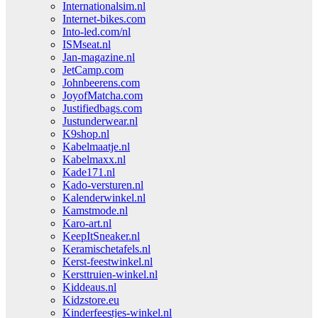
Internationalsim.nl
Internet-bikes.com
Into-led.com/nl
ISMseat.nl
Jan-magazine.nl
JetCamp.com
Johnbeerens.com
JoyofMatcha.com
Justifiedbags.com
Justunderwear.nl
K9shop.nl
Kabelmaatje.nl
Kabelmaxx.nl
Kade171.nl
Kado-versturen.nl
Kalenderwinkel.nl
Kamstmode.nl
Karo-art.nl
KeepItSneaker.nl
Keramischetafels.nl
Kerst-feestwinkel.nl
Kersttruien-winkel.nl
Kiddeaus.nl
Kidzstore.eu
Kinderfeestjes-winkel.nl