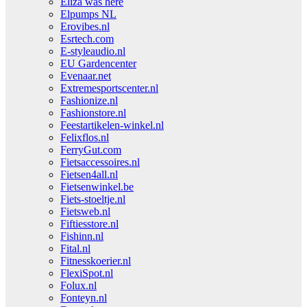
Eliza was here
Elpumps NL
Erovibes.nl
Esrtech.com
E-styleaudio.nl
EU Gardencenter
Evenaar.net
Extremesportscenter.nl
Fashionize.nl
Fashionstore.nl
Feestartikelen-winkel.nl
Felixflos.nl
FerryGut.com
Fietsaccessoires.nl
Fietsen4all.nl
Fietsenwinkel.be
Fiets-stoeltje.nl
Fietsweb.nl
Fiftiesstore.nl
Fishinn.nl
Fital.nl
Fitnesskoerier.nl
FlexiSpot.nl
Folux.nl
Fonteyn.nl