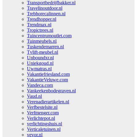
Transportbedrijfbakker.nl
Travelinoutdoor.nl
Trebhorecalinnen.nl
Trendhopper.nl
Trendmax.nl
Tropictrees.nl
Tuincentrumoutlet.com
Tuinmeubels.nl
Tuskendemarren.nl
Tvlift-meubel.nl
Unboundxr.nl
Uniekgoud.nl
Uwmatras.nl
Vakantiefriesland.com
VakantieVeluwe.com
Vandeca.com
Vankeekenbodegraven.nl
Vaud.nl
Verenadierartikelen.nl
Verfbestelsite.nl
Verfmenger.com
Verlichtepot.nl
verlichtingshuis.nl
Verticaletuinen.nl
vevor.nl