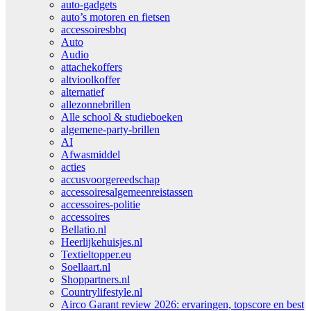
auto-gadgets
auto’s motoren en fietsen
accessoiresbbq
Auto
Audio
attachekoffers
altvioolkoffer
alternatief
allezonnebrillen
Alle school & studieboeken
algemene-party-brillen
AI
Afwasmiddel
acties
accusvoorgereedschap
accessoiresalgemeenreistassen
accessoires-politie
accessoires
Bellatio.nl
Heerlijkehuisjes.nl
Textieltopper.eu
Soellaart.nl
Shoppartners.nl
Countrylifestyle.nl
Airco Garant review 2026: ervaringen, topscore en best