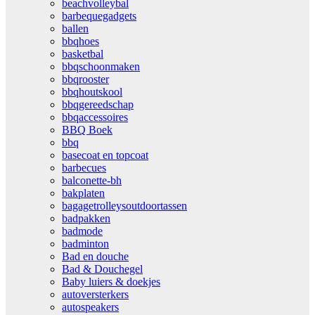
beachvolleybal
barbequegadgets
ballen
bbqhoes
basketbal
bbqschoonmaken
bbqrooster
bbqhoutskool
bbqgereedschap
bbqaccessoires
BBQ Boek
bbq
basecoat en topcoat
barbecues
balconette-bh
bakplaten
bagagetrolleysoutdoortassen
badpakken
badmode
badminton
Bad en douche
Bad & Douchegel
Baby luiers & doekjes
autoversterkers
autospeakers