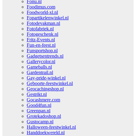
Fonu.nl
Foodimus.com
Foodworld-xl.nl
Fopartikelenwinkel.nl
Fotodevakman.nl
Fotofabriek.nl
Fotogeschenk.nl
Fritz-Events.nl
Fun-en-feest.nl
Funsportshop.nl
Gadgetsentrends.nl
Gallerycolor.nl
Gameballs.nl
Gardentrail.nl
Gay-pride-winkel.nl
Geboorte-feestwinkel.nl
Geocachingshop.nl
Gestrikt.nl
Gocashmere.com
Good4fun.nl
Greenpan.nl
Grotekadoshop.nl
Gustocamp.nl
Halloween-feestwinkel.nl
Handdoekwereld.nl