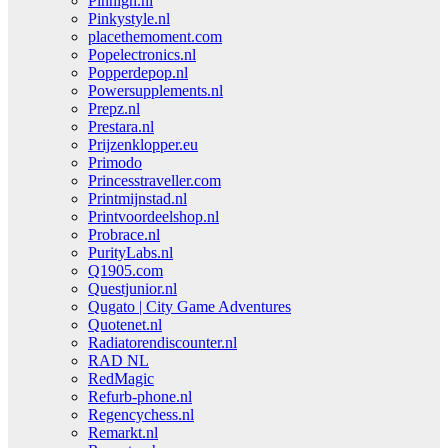
Pinhigh.nl
Pinkystyle.nl
placethemoment.com
Popelectronics.nl
Popperdepop.nl
Powersupplements.nl
Prepz.nl
Prestara.nl
Prijzenklopper.eu
Primodo
Princesstraveller.com
Printmijnstad.nl
Printvoordeelshop.nl
Probrace.nl
PurityLabs.nl
Q1905.com
Questjunior.nl
Qugato | City Game Adventures
Quotenet.nl
Radiatorendiscounter.nl
RAD NL
RedMagic
Refurb-phone.nl
Regencychess.nl
Remarkt.nl