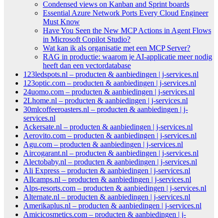
Condensed views on Kanban and Sprint boards
Essential Azure Network Ports Every Cloud Engineer
Must Know
Have You Seen the New MCP Actions in Agent Flows
in Microsoft Copilot Studio?
Wat kan ik als organisatie met een MCP Server?
RAG in productie: waarom je AI-applicatie meer nodig
heeft dan een vectordatabase
123ledspots.nl – producten & aanbiedingen | j-services.nl
123optic.com – producten & aanbiedingen | j-services.nl
24uomo.com – producten & aanbiedingen | j-services.nl
2Lhome.nl – producten & aanbiedingen | j-services.nl
30mlcoffeeroasters.nl – producten & aanbiedingen | j-
services.nl
Ackersate.nl – producten & aanbiedingen | j-services.nl
Aerovito.com – producten & aanbiedingen | j-services.nl
Agu.com – producten & aanbiedingen | j-services.nl
Aircogarant.nl – producten & aanbiedingen | j-services.nl
Alectobaby.nl – producten & aanbiedingen | j-services.nl
Ali Express – producten & aanbiedingen | j-services.nl
Allcamps.nl – producten & aanbiedingen | j-services.nl
Alps-resorts.com – producten & aanbiedingen | j-services.nl
Alternate.nl – producten & aanbiedingen | j-services.nl
Amerikaplus.nl – producten & aanbiedingen | j-services.nl
Amicicosmetics.com – producten & aanbiedingen | j-