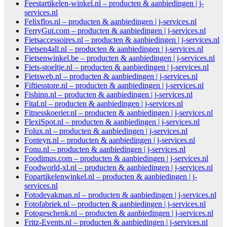
Feestartikelen-winkel.nl – producten & aanbiedingen | j-
services.nl
Felixflos.nl – producten & aanbiedingen | j-services.nl
FerryGut.com – producten & aanbiedingen | j-services.nl
Fietsaccessoires.nl – producten & aanbiedingen | j-services.nl
Fietsen4all.nl – producten & aanbiedingen | j-services.nl
Fietsenwinkel.be – producten & aanbiedingen | j-services.nl
Fiets-stoeltje.nl – producten & aanbiedingen | j-services.nl
Fietsweb.nl – producten & aanbiedingen | j-services.nl
Fiftiesstore.nl – producten & aanbiedingen | j-services.nl
Fishinn.nl – producten & aanbiedingen | j-services.nl
Fital.nl – producten & aanbiedingen | j-services.nl
Fitnesskoerier.nl – producten & aanbiedingen | j-services.nl
FlexiSpot.nl – producten & aanbiedingen | j-services.nl
Folux.nl – producten & aanbiedingen | j-services.nl
Fonteyn.nl – producten & aanbiedingen | j-services.nl
Fonu.nl – producten & aanbiedingen | j-services.nl
Foodimus.com – producten & aanbiedingen | j-services.nl
Foodworld-xl.nl – producten & aanbiedingen | j-services.nl
Fopartikelenwinkel.nl – producten & aanbiedingen | j-
services.nl
Fotodevakman.nl – producten & aanbiedingen | j-services.nl
Fotofabriek.nl – producten & aanbiedingen | j-services.nl
Fotogeschenk.nl – producten & aanbiedingen | j-services.nl
Fritz-Events.nl – producten & aanbiedingen | j-services.nl