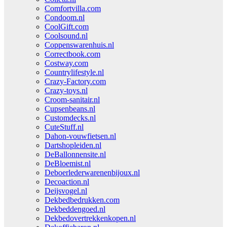
Comfortvilla.com
Condoom.nl
CoolGift.com
Coolsound.nl
Coppenswarenhuis.nl
Correctbook.com
Costway.com
Countrylifestyle.nl
Crazy-Factory.com
Crazy-toys.nl
Croom-sanitair.nl
Cupsenbeans.nl
Customdecks.nl
CuteStuff.nl
Dahon-vouwfietsen.nl
Dartshopleiden.nl
DeBallonnensite.nl
DeBloemist.nl
Deboerlederwarenenbijoux.nl
Decoaction.nl
Deijsvogel.nl
Dekbedbedrukken.com
Dekbeddengoed.nl
Dekbedovertrekkenkopen.nl