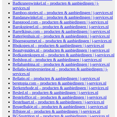
Badkranenwinkel.nl – producten & aanbiedingen | j-
services.nl
Bamboo-stories.nl – producten & aanbiedingen | j-services.nl
Bandanawinkel.nl – producten & aanbiedingen | j-services.nl
Banggood.com – producten & aanbiedingen | j-services.nl
Barokspiegel.nl – producten & aanbiedingen | j-services.nl
Barrelkings.com – producten & aanbiedingen | j-services.nl
Batterijenhuis.nl – producten & aanbiedingen | j-services.nl
Bbqengourmet.nl – producten & aanbiedingen | j-services.nl
Bbqkopen.nl – producten & aanbiedingen | j-services.nl
Beautyguides.nl – producten & aanbiedingen | j-services.nl
Bedkastenkopen.nl – producten & aanbiedingen | j-services.nl
Bedshop.nl – producten & aanbiedingen | j-services.nl
Bellabambina.nl – producten & aanbiedingen | j-services.nl
Bellatio-kerstversiering.nl – producten & aanbiedingen | j-
services.nl
Bellatio.nl – producten & aanbiedingen | j-services.nl
bergtopia.com – producten & aanbiedingen | j-services.nl
Berkenrhode.nl – producten & aanbiedingen | j-services.nl
Besled.nl – producten & aanbiedingen | j-services.nl
Besteloffice.nl – producten & aanbiedingen | j-services.nl
Besteltaart.nl – producten & aanbiedingen | j-services.nl
Beugelbakje.nl – producten & aanbiedingen | j-services.nl
Bffstore.nl – producten & aanbiedingen | j-services.nl
BGSnutrition.nl – producten & aanbiedingen | j-services.nl