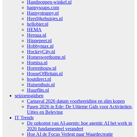
Handpoppen-winkel.nl
happysoaps.com
Happystrappy.nl
Heerlijkehuisjes.nl
hellobier.nl
HEMA
Herqua.nl
Hippepeer.nl
Hobbymax.nl
HockeyCity.nl
Homesweethome.nl
Homixa.nl
Horrenbouw.nl
HouseOfBritain.nl
houtdirect.nl
Huisenthuis.nl
Huurflits.nl
seizoensgidsen
Carnaval 2026 datum voorbereiding en slim kopen
Pasen 2026 in Ede: De Ultieme Gids voor Activiteiten,
Uitjes en Beleving
IT Trends
De opkomst van AI-agents: hoe agentic AI het werk in
2026 fundamenteel verandert
Hoe AI de Focus Verlegt naar Waardecreatie