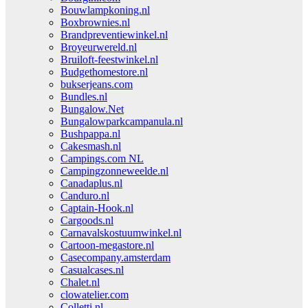
Bouwlampkoning.nl
Boxbrownies.nl
Brandpreventiewinkel.nl
Broyeurwereld.nl
Bruiloft-feestwinkel.nl
Budgethomestore.nl
bukserjeans.com
Bundles.nl
Bungalow.Net
Bungalowparkcampanula.nl
Bushpappa.nl
Cakesmash.nl
Campings.com NL
Campingzonneweelde.nl
Canadaplus.nl
Canduro.nl
Captain-Hook.nl
Cargoods.nl
Carnavalskostuumwinkel.nl
Cartoon-megastore.nl
Casecompany.amsterdam
Casualcases.nl
Chalet.nl
clowatelier.com
Colletti.nl