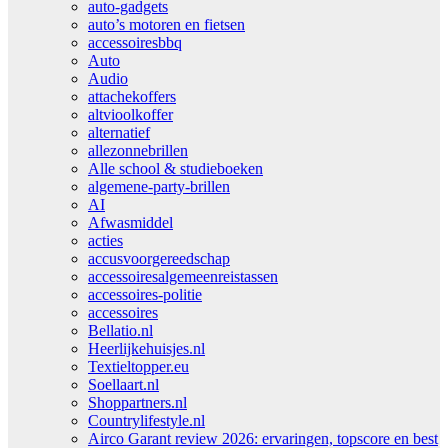
auto-gadgets
auto’s motoren en fietsen
accessoiresbbq
Auto
Audio
attachekoffers
altvioolkoffer
alternatief
allezonnebrillen
Alle school & studieboeken
algemene-party-brillen
AI
Afwasmiddel
acties
accusvoorgereedschap
accessoiresalgemeenreistassen
accessoires-politie
accessoires
Bellatio.nl
Heerlijkehuisjes.nl
Textieltopper.eu
Soellaart.nl
Shoppartners.nl
Countrylifestyle.nl
Airco Garant review 2026: ervaringen, topscore en best