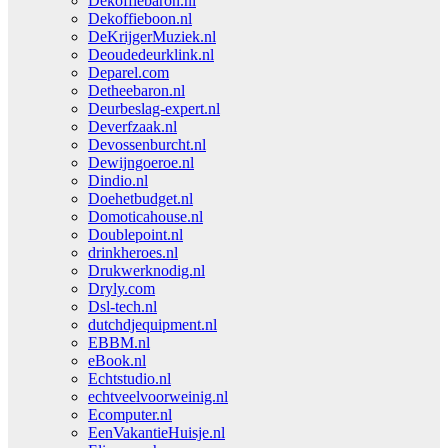
Dekoffiebaron.nl
Dekoffieboon.nl
DeKrijgerMuziek.nl
Deoudedeurklink.nl
Deparel.com
Detheebaron.nl
Deurbeslag-expert.nl
Deverfzaak.nl
Devossenburcht.nl
Dewijngoeroe.nl
Dindio.nl
Doehetbudget.nl
Domoticahouse.nl
Doublepoint.nl
drinkheroes.nl
Drukwerknodig.nl
Dryly.com
Dsl-tech.nl
dutchdjequipment.nl
EBBM.nl
eBook.nl
Echtstudio.nl
echtveelvoorweinig.nl
Ecomputer.nl
EenVakantieHuisje.nl