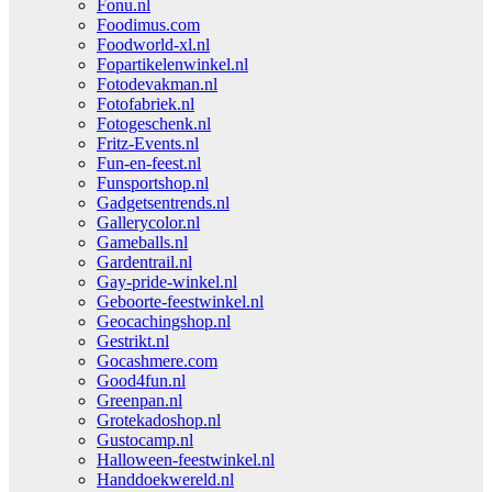
Fonu.nl
Foodimus.com
Foodworld-xl.nl
Fopartikelenwinkel.nl
Fotodevakman.nl
Fotofabriek.nl
Fotogeschenk.nl
Fritz-Events.nl
Fun-en-feest.nl
Funsportshop.nl
Gadgetsentrends.nl
Gallerycolor.nl
Gameballs.nl
Gardentrail.nl
Gay-pride-winkel.nl
Geboorte-feestwinkel.nl
Geocachingshop.nl
Gestrikt.nl
Gocashmere.com
Good4fun.nl
Greenpan.nl
Grotekadoshop.nl
Gustocamp.nl
Halloween-feestwinkel.nl
Handdoekwereld.nl