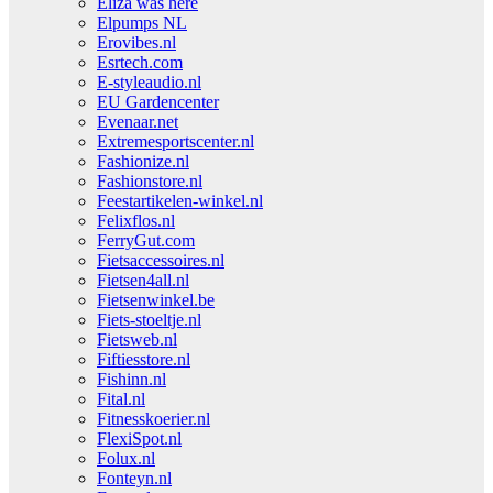
Eliza was here
Elpumps NL
Erovibes.nl
Esrtech.com
E-styleaudio.nl
EU Gardencenter
Evenaar.net
Extremesportscenter.nl
Fashionize.nl
Fashionstore.nl
Feestartikelen-winkel.nl
Felixflos.nl
FerryGut.com
Fietsaccessoires.nl
Fietsen4all.nl
Fietsenwinkel.be
Fiets-stoeltje.nl
Fietsweb.nl
Fiftiesstore.nl
Fishinn.nl
Fital.nl
Fitnesskoerier.nl
FlexiSpot.nl
Folux.nl
Fonteyn.nl