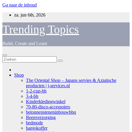
Ga naar de inhoud
za. jun 6th, 2026
Trending Topics
Build, Create and Learn
Shop
The Oriental Shop – Japans servies & Aziatische
producten | j-services.nl
1-2-cup-bh
3-4-bh
Kinderkledingwinkel
70-80-disco-accessoires
betonnensteneninbouwbbq
Beenverzorging
bedmode
banjokoffer