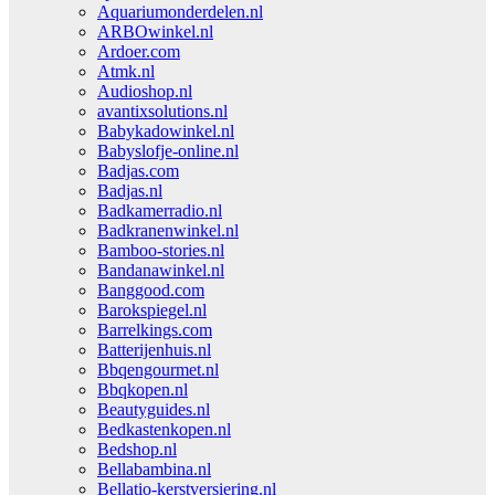
Aquariumonderdelen.nl
ARBOwinkel.nl
Ardoer.com
Atmk.nl
Audioshop.nl
avantixsolutions.nl
Babykadowinkel.nl
Babyslofje-online.nl
Badjas.com
Badjas.nl
Badkamerradio.nl
Badkranenwinkel.nl
Bamboo-stories.nl
Bandanawinkel.nl
Banggood.com
Barokspiegel.nl
Barrelkings.com
Batterijenhuis.nl
Bbqengourmet.nl
Bbqkopen.nl
Beautyguides.nl
Bedkastenkopen.nl
Bedshop.nl
Bellabambina.nl
Bellatio-kerstversiering.nl