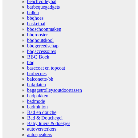
beachvolleybal
barbequegadgets
ballen
bbqhoes
basketbal
bbqschoonmaken
bbqrooster
bbqhoutskool
bbqgereedschap
bbqaccessoires
BBQ Boek
bbq
basecoat en topcoat
barbecues
balconette-bh
bakplaten
bagagetrolleysoutdoortassen
badpakken
badmode
badminton
Bad en douche
Bad & Douchegel
Baby luiers & doekjes
autoversterkers
autospeakers