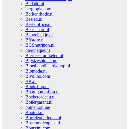
Bellatio.nl
bergtopia.com
Berkenrhode.nl
Besled.nl
Besteloffice.nl
Besteltaart.nl
Beugelbakje.nl
Bffstore.nl
BGSnutrition.nl
biercheque.nl
Bierfeest-artikelen.nl
Bigsizeshirts.com
Bioethanolhaard-shop.nl
Biomoda.nl
Bivolino.com
BK.nl
Blinkshop.nl
Boardgameshop.nl
Boeketcadeau.nl
Boilergarant.nl
bomen.online
Bootert.nl
Borrelexperience.nl
Boschmolenplas.nl
Bourgini.com