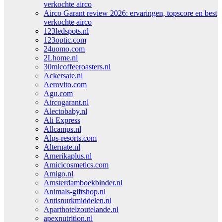
verkochte airco
Airco Garant review 2026: ervaringen, topscore en best
verkochte airco
123ledspots.nl
123optic.com
24uomo.com
2Lhome.nl
30mlcoffeeroasters.nl
Ackersate.nl
Aerovito.com
Agu.com
Aircogarant.nl
Alectobaby.nl
Ali Express
Allcamps.nl
Alps-resorts.com
Alternate.nl
Amerikaplus.nl
Amicicosmetics.com
Amigo.nl
Amsterdamboekbinder.nl
Animals-giftshop.nl
Antisnurkmiddelen.nl
Aparthotelzoutelande.nl
apexnutrition.nl