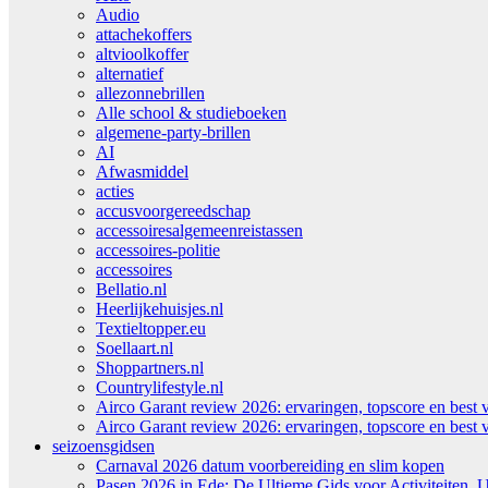
Audio
attachekoffers
altvioolkoffer
alternatief
allezonnebrillen
Alle school & studieboeken
algemene-party-brillen
AI
Afwasmiddel
acties
accusvoorgereedschap
accessoiresalgemeenreistassen
accessoires-politie
accessoires
Bellatio.nl
Heerlijkehuisjes.nl
Textieltopper.eu
Soellaart.nl
Shoppartners.nl
Countrylifestyle.nl
Airco Garant review 2026: ervaringen, topscore en best 
Airco Garant review 2026: ervaringen, topscore en best 
seizoensgidsen
Carnaval 2026 datum voorbereiding en slim kopen
Pasen 2026 in Ede: De Ultieme Gids voor Activiteiten, U