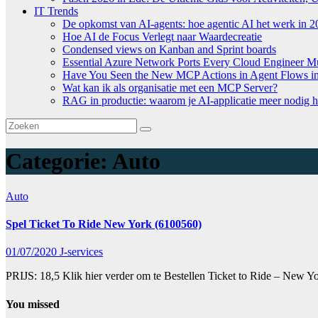
IT Trends
De opkomst van AI-agents: hoe agentic AI het werk in 2
Hoe AI de Focus Verlegt naar Waardecreatie
Condensed views on Kanban and Sprint boards
Essential Azure Network Ports Every Cloud Engineer 
Have You Seen the New MCP Actions in Agent Flows in 
Wat kan ik als organisatie met een MCP Server?
RAG in productie: waarom je AI-applicatie meer nodig h
Categorie:
Auto
Auto
Spel Ticket To Ride New York (6100560)
01/07/2020
J-services
PRIJS: 18,5 Klik hier verder om te Bestellen Ticket to Ride – New 
You missed