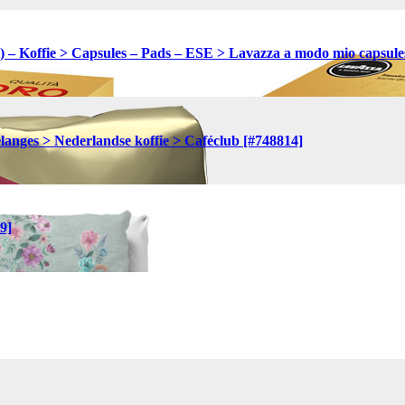
 Koffie > Capsules – Pads – ESE > Lavazza a modo mio capsule
anges > Nederlandse koffie > Caféclub [#748814]
9]