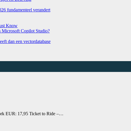
026 fundamenteel verandert
Must Know
Microsoft Copilot Studio?
eeft dan een vectordatabase
York EUR: 17,95 Ticket to Ride –…