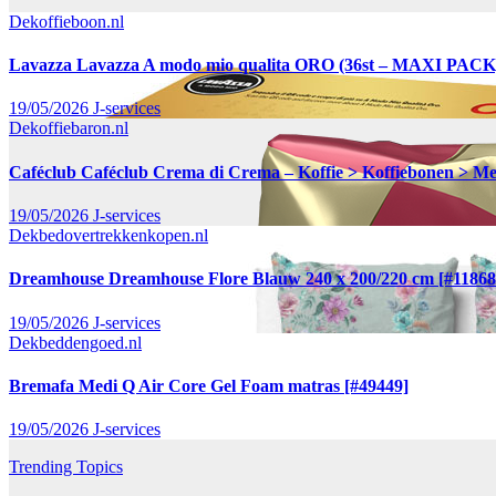
Dekoffieboon.nl
Lavazza Lavazza A modo mio qualita ORO (36st – MAXI PACK) –
19/05/2026
J-services
Dekoffiebaron.nl
Caféclub Caféclub Crema di Crema – Koffie > Koffiebonen > Mel
19/05/2026
J-services
Dekbedovertrekkenkopen.nl
Dreamhouse Dreamhouse Flore Blauw 240 x 200/220 cm [#11868
19/05/2026
J-services
Dekbeddengoed.nl
Bremafa Medi Q Air Core Gel Foam matras [#49449]
19/05/2026
J-services
Trending Topics