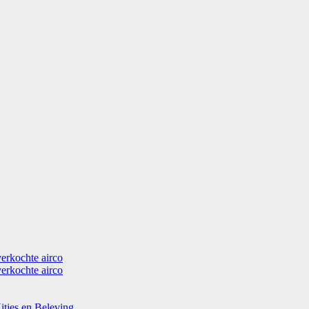
verkochte airco
verkochte airco
itjes en Beleving