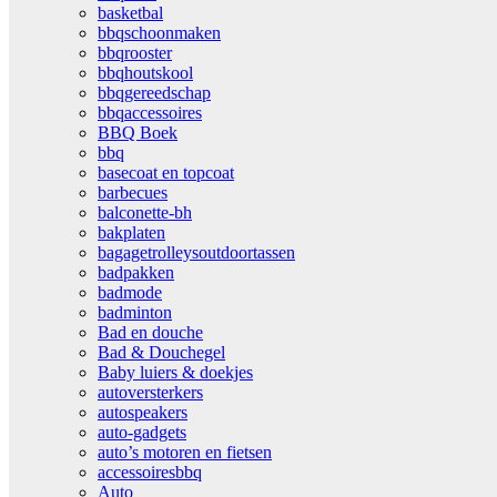
basketbal
bbqschoonmaken
bbqrooster
bbqhoutskool
bbqgereedschap
bbqaccessoires
BBQ Boek
bbq
basecoat en topcoat
barbecues
balconette-bh
bakplaten
bagagetrolleysoutdoortassen
badpakken
badmode
badminton
Bad en douche
Bad & Douchegel
Baby luiers & doekjes
autoversterkers
autospeakers
auto-gadgets
auto’s motoren en fietsen
accessoiresbbq
Auto