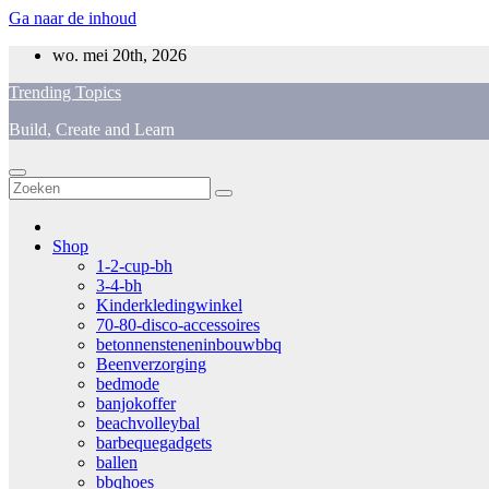
Ga naar de inhoud
wo. mei 20th, 2026
Trending Topics
Build, Create and Learn
Shop
1-2-cup-bh
3-4-bh
Kinderkledingwinkel
70-80-disco-accessoires
betonnensteneninbouwbbq
Beenverzorging
bedmode
banjokoffer
beachvolleybal
barbequegadgets
ballen
bbqhoes