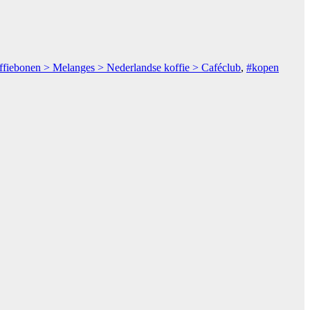
ffiebonen > Melanges > Nederlandse koffie > Caféclub
,
#kopen