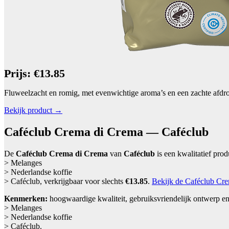
Prijs: €13.85
Fluweelzacht en romig, met evenwichtige aroma’s en een zachte afdr
Bekijk product →
Caféclub Crema di Crema — Caféclub
De
Caféclub Crema di Crema
van
Caféclub
is een kwalitatief pro
> Melanges
> Nederlandse koffie
> Caféclub, verkrijgbaar voor slechts
€13.85
.
Bekijk de Caféclub Cre
Kenmerken:
hoogwaardige kwaliteit, gebruiksvriendelijk ontwerp en
> Melanges
> Nederlandse koffie
> Caféclub.