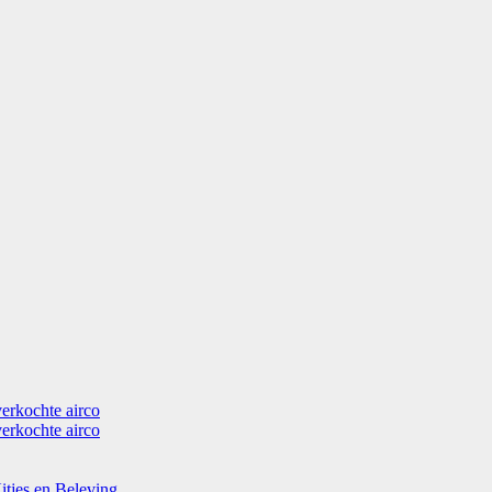
verkochte airco
verkochte airco
itjes en Beleving