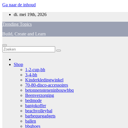
Ga naar de inhoud
di. mei 19th, 2026
Trending Topics
Build, Create and Learn
Shop
1-2-cup-bh
3-4-bh
Kinderkledingwinkel
70-80-disco-accessoires
betonnensteneninbouwbbq
Beenverzorging
bedmode
banjokoffer
beachvolleybal
barbequegadgets
ballen
bbqhoes