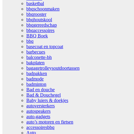
basketbal
bbqschoonmaken
bbqrooster
bbqhoutskool
bbqgereedschap
bbqaccessoires
BBQ Boek
bbq
basecoat en topcoat
barbecues
balconette-bh
bakplaten
bagagetrolleysoutdoortassen
badpakken
badmode
badminton
Bad en douche
Bad & Douchegel
Baby luiers & doekjes
autoversterkers
autospeakers
auto-gadgets
auto’s motoren en fietsen
accessoiresbbq
Auto