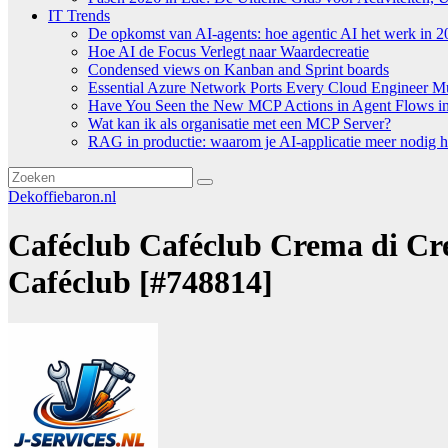
IT Trends
De opkomst van AI-agents: hoe agentic AI het werk in 2
Hoe AI de Focus Verlegt naar Waardecreatie
Condensed views on Kanban and Sprint boards
Essential Azure Network Ports Every Cloud Engineer 
Have You Seen the New MCP Actions in Agent Flows in 
Wat kan ik als organisatie met een MCP Server?
RAG in productie: waarom je AI-applicatie meer nodig h
Dekoffiebaron.nl
Caféclub Caféclub Crema di Cre
Caféclub [#748814]