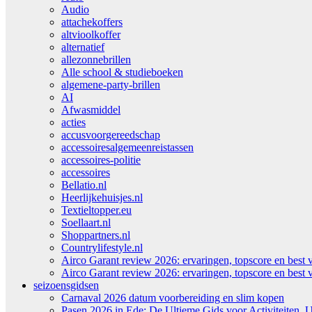
Audio
attachekoffers
altvioolkoffer
alternatief
allezonnebrillen
Alle school & studieboeken
algemene-party-brillen
AI
Afwasmiddel
acties
accusvoorgereedschap
accessoiresalgemeenreistassen
accessoires-politie
accessoires
Bellatio.nl
Heerlijkehuisjes.nl
Textieltopper.eu
Soellaart.nl
Shoppartners.nl
Countrylifestyle.nl
Airco Garant review 2026: ervaringen, topscore en best 
Airco Garant review 2026: ervaringen, topscore en best 
seizoensgidsen
Carnaval 2026 datum voorbereiding en slim kopen
Pasen 2026 in Ede: De Ultieme Gids voor Activiteiten, U