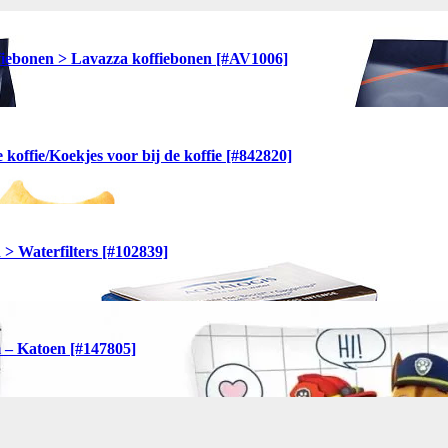
ffiebonen > Lavazza koffiebonen [#AV1006]
koffie/Koekjes voor bij de koffie [#842820]
> Waterfilters [#102839]
 – Katoen [#147805]