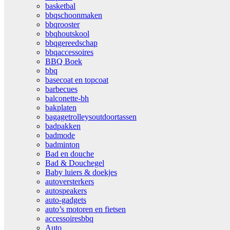
basketbal
bbqschoonmaken
bbqrooster
bbqhoutskool
bbqgereedschap
bbqaccessoires
BBQ Boek
bbq
basecoat en topcoat
barbecues
balconette-bh
bakplaten
bagagetrolleysoutdoortassen
badpakken
badmode
badminton
Bad en douche
Bad & Douchegel
Baby luiers & doekjes
autoversterkers
autospeakers
auto-gadgets
auto’s motoren en fietsen
accessoiresbbq
Auto