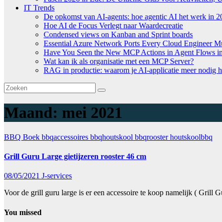
IT Trends
De opkomst van AI-agents: hoe agentic AI het werk in 2
Hoe AI de Focus Verlegt naar Waardecreatie
Condensed views on Kanban and Sprint boards
Essential Azure Network Ports Every Cloud Engineer 
Have You Seen the New MCP Actions in Agent Flows in 
Wat kan ik als organisatie met een MCP Server?
RAG in productie: waarom je AI-applicatie meer nodig h
Maand:
mei 2021
BBQ Boek
bbqaccessoires
bbqhoutskool
bbqrooster
houtskoolbbq
Grill Guru Large gietijzeren rooster 46 cm
08/05/2021
J-services
Voor de grill guru large is er een accessoire te koop namelijk ( Gril
You missed