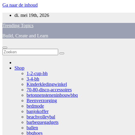
Ga naar de inhoud
di. mei 19th, 2026
Trending Topics
Build, Create and Learn
Shop
1-2-cup-bh
3-4-bh
Kinderkledingwinkel
70-80-disco-accessoires
betonnensteneninbouwbbq
Beenverzorging
bedmode
banjokoffer
beachvolleybal
barbequegadgets
ballen
bbqhoes