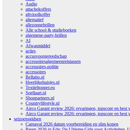
Audio
attachekoffers
altvioolkoffer
alternatief
allezonnebrillen
Alle school & studieboeken
algemene-party-brillen
AI
Afwasmiddel
acties
accusvoorgereedschap
accessoiresalgemeenreistassen
accessoires-politie
accessoires
Bellatio.nl
Heerlijkehuisjes.nl
Textieltopper.eu
Soellaart.nl
Shoppartners.nl
Countrylifestyle.nl
Airco Garant review 2026: ervaringen, topscore en best 
Airco Garant review 2026: ervaringen, topscore en best 
seizoensgidsen
Carnaval 2026 datum voorbereiding en slim kopen
Pasen 2026 in Ede: De Ultieme Gids voor Activiteiten, U