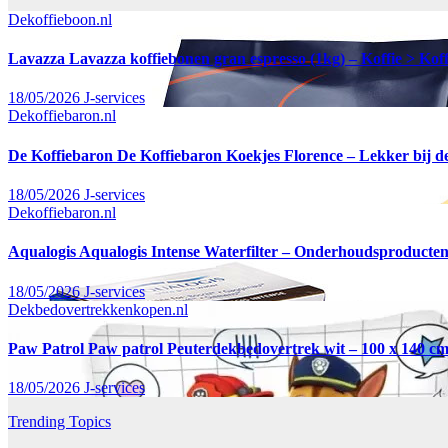
Dekoffieboon.nl
Lavazza Lavazza koffiebonen gran espresso (1kg) – Koffie > Ko
18/05/2026
J-services
Dekoffiebaron.nl
De Koffiebaron De Koffiebaron Koekjes Florence – Lekker bij de 
18/05/2026
J-services
Dekoffiebaron.nl
Aqualogis Aqualogis Intense Waterfilter – Onderhoudsproducten 
18/05/2026
J-services
Dekbedovertrekkenkopen.nl
Paw Patrol Paw patrol Peuterdekbedovertrek wit – 100 x 140 cm
18/05/2026
J-services
Trending Topics