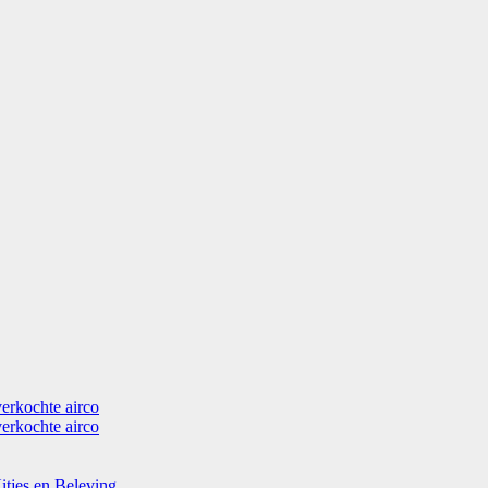
verkochte airco
verkochte airco
itjes en Beleving