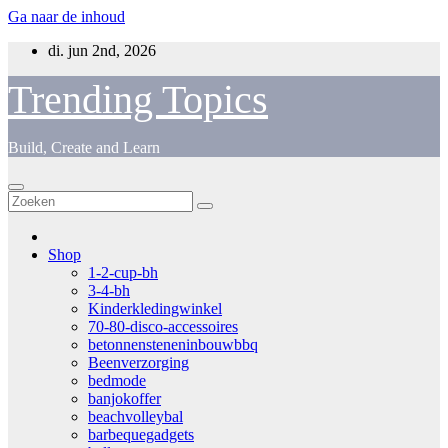
Ga naar de inhoud
di. jun 2nd, 2026
Trending Topics
Build, Create and Learn
Shop
1-2-cup-bh
3-4-bh
Kinderkledingwinkel
70-80-disco-accessoires
betonnensteneninbouwbbq
Beenverzorging
bedmode
banjokoffer
beachvolleybal
barbequegadgets