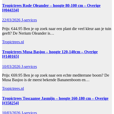
Tropictrees Rode Oleander – hoogte 80-100 cm – Overige
[#044334]
22/03/2026
J-services
Prijs: €44.95 Ben je op zoek naar een plant die veel kleur aan je tuin
geeft? De Nerium Oleander is…
Tropictrees.nl
Tropictrees Musa Basjoo – hoogte 120-140cm – Overige
[#140165]
10/03/2026
J-services
Prijs: €69.95 Ben je op zoek naar een echte mediterrane boom? De
Musa Basjoo is de meest bekende Bananenboom en…
Tropictrees.nl
Tropictrees Toscaanse Jasmijn – hoogte 160-180 cm – Overige
[#358254]
10/03/2026
J-services