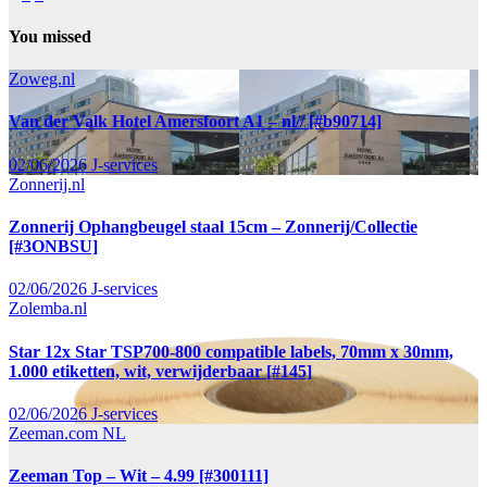
You missed
Zoweg.nl
Van der Valk Hotel Amersfoort A1 – nl// [#b90714]
02/06/2026
J-services
Zonnerij.nl
Zonnerij Ophangbeugel staal 15cm – Zonnerij/Collectie
[#3ONBSU]
02/06/2026
J-services
Zolemba.nl
Star 12x Star TSP700-800 compatible labels, 70mm x 30mm,
1.000 etiketten, wit, verwijderbaar [#145]
02/06/2026
J-services
Zeeman.com NL
Zeeman Top – Wit – 4.99 [#300111]