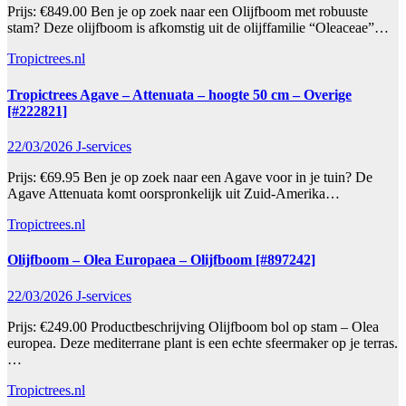
Prijs: €849.00 Ben je op zoek naar een Olijfboom met robuuste
stam? Deze olijfboom is afkomstig uit de olijffamilie “Oleaceae”…
Tropictrees.nl
Tropictrees Agave – Attenuata – hoogte 50 cm – Overige
[#222821]
22/03/2026
J-services
Prijs: €69.95 Ben je op zoek naar een Agave voor in je tuin? De
Agave Attenuata komt oorspronkelijk uit Zuid-Amerika…
Tropictrees.nl
Olijfboom – Olea Europaea – Olijfboom [#897242]
22/03/2026
J-services
Prijs: €249.00 Productbeschrijving Olijfboom bol op stam – Olea
europea. Deze mediterrane plant is een echte sfeermaker op je terras.
…
Tropictrees.nl