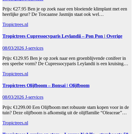
Prijs: €27.95 Ben je op zoek naar een bloeiende klimplant met een
heerlijke geur? De Toscaanse Jasmijn staat ook wel…
Tropictrees.nl
Tropictrees Cupressocyparis Leylandii – Pon Pon | Overige
08/03/2026
J-services
Prijs: €129.95 Ben je op zoek naar een groenblijvende conifeer in
een speelse vorm? De Cupressocyparis Leylandii is een kruising…
Tropictrees.nl
Tropictrees Olijfboom – Bonsai | Olijfboom
08/03/2026
J-services
Prijs: €1299.00 Een Olijfboom met robuuste stam kopen voor in de
tuin? Deze olijfboom is afkomstig uit de olijffamilie “Oleaceae”…
Tropictrees.nl