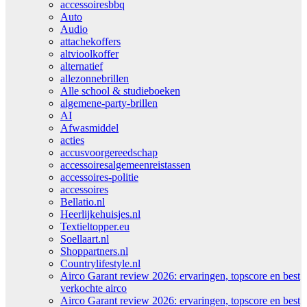
accessoiresbbq
Auto
Audio
attachekoffers
altvioolkoffer
alternatief
allezonnebrillen
Alle school & studieboeken
algemene-party-brillen
AI
Afwasmiddel
acties
accusvoorgereedschap
accessoiresalgemeenreistassen
accessoires-politie
accessoires
Bellatio.nl
Heerlijkehuisjes.nl
Textieltopper.eu
Soellaart.nl
Shoppartners.nl
Countrylifestyle.nl
Airco Garant review 2026: ervaringen, topscore en best
verkochte airco
Airco Garant review 2026: ervaringen, topscore en best