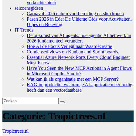
verkochte airco
seizoensgidsen
Carnaval 2026 datum voorbereiding en slim kopen
Pasen 2026 in Ede: De Ultieme Gids voor Activiteiten,
Uitjes en Beleving
IT Trends
De opkomst van AI-agents: hoe agentic AI het werk in
2026 fundamenteel verandert
Hoe AI de Focus Verlegt naar Waardecreatie
Condensed views on Kanban and Sprint boards
Essential Azure Network Ports Every Cloud Engineer
Must Know
Have You Seen the New MCP Actions in Agent Flows
in Microsoft Copilot Studio?
Wat kan ik als organisatie met een MCP Server?
RAG in productie: waarom je AI-applicatie meer nodig
heeft dan een vectordatabase
Categorie:
Tropictrees.nl
Tropictrees.nl