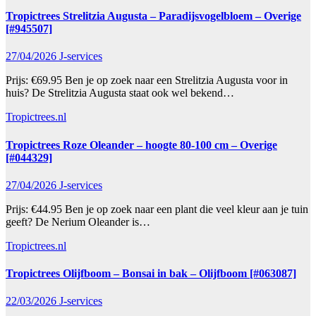
Tropictrees Strelitzia Augusta – Paradijsvogelbloem – Overige
[#945507]
27/04/2026
J-services
Prijs: €69.95 Ben je op zoek naar een Strelitzia Augusta voor in
huis? De Strelitzia Augusta staat ook wel bekend…
Tropictrees.nl
Tropictrees Roze Oleander – hoogte 80-100 cm – Overige
[#044329]
27/04/2026
J-services
Prijs: €44.95 Ben je op zoek naar een plant die veel kleur aan je tuin
geeft? De Nerium Oleander is…
Tropictrees.nl
Tropictrees Olijfboom – Bonsai in bak – Olijfboom [#063087]
22/03/2026
J-services