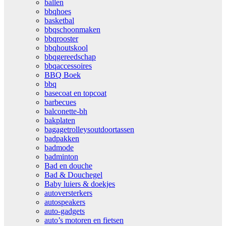
ballen
bbqhoes
basketbal
bbqschoonmaken
bbqrooster
bbqhoutskool
bbqgereedschap
bbqaccessoires
BBQ Boek
bbq
basecoat en topcoat
barbecues
balconette-bh
bakplaten
bagagetrolleysoutdoortassen
badpakken
badmode
badminton
Bad en douche
Bad & Douchegel
Baby luiers & doekjes
autoversterkers
autospeakers
auto-gadgets
auto’s motoren en fietsen