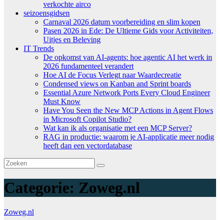
verkochte airco
seizoensgidsen
Carnaval 2026 datum voorbereiding en slim kopen
Pasen 2026 in Ede: De Ultieme Gids voor Activiteiten,
Uitjes en Beleving
IT Trends
De opkomst van AI-agents: hoe agentic AI het werk in
2026 fundamenteel verandert
Hoe AI de Focus Verlegt naar Waardecreatie
Condensed views on Kanban and Sprint boards
Essential Azure Network Ports Every Cloud Engineer
Must Know
Have You Seen the New MCP Actions in Agent Flows
in Microsoft Copilot Studio?
Wat kan ik als organisatie met een MCP Server?
RAG in productie: waarom je AI-applicatie meer nodig
heeft dan een vectordatabase
Categorie:
Zoweg.nl
Zoweg.nl