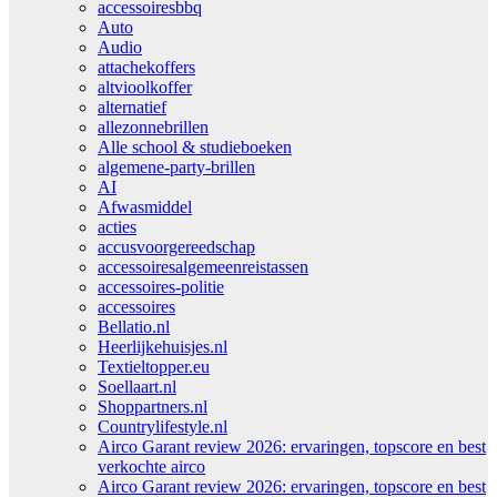
accessoiresbbq
Auto
Audio
attachekoffers
altvioolkoffer
alternatief
allezonnebrillen
Alle school & studieboeken
algemene-party-brillen
AI
Afwasmiddel
acties
accusvoorgereedschap
accessoiresalgemeenreistassen
accessoires-politie
accessoires
Bellatio.nl
Heerlijkehuisjes.nl
Textieltopper.eu
Soellaart.nl
Shoppartners.nl
Countrylifestyle.nl
Airco Garant review 2026: ervaringen, topscore en best
verkochte airco
Airco Garant review 2026: ervaringen, topscore en best