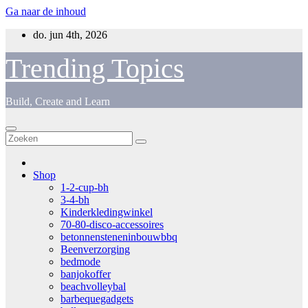
Ga naar de inhoud
do. jun 4th, 2026
Trending Topics
Build, Create and Learn
Shop
1-2-cup-bh
3-4-bh
Kinderkledingwinkel
70-80-disco-accessoires
betonnensteneninbouwbbq
Beenverzorging
bedmode
banjokoffer
beachvolleybal
barbequegadgets