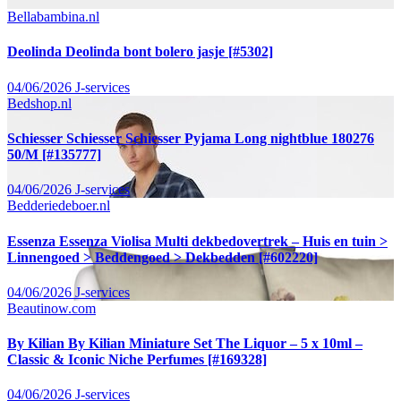
Bellabambina.nl
Deolinda Deolinda bont bolero jasje [#5302]
04/06/2026
J-services
Bedshop.nl
Schiesser Schiesser Schiesser Pyjama Long nightblue 180276
50/M [#135777]
04/06/2026
J-services
Bedderiedeboer.nl
Essenza Essenza Violisa Multi dekbedovertrek – Huis en tuin >
Linnengoed > Beddengoed > Dekbedden [#602220]
04/06/2026
J-services
Beautinow.com
By Kilian By Kilian Miniature Set The Liquor – 5 x 10ml –
Classic & Iconic Niche Perfumes [#169328]
04/06/2026
J-services