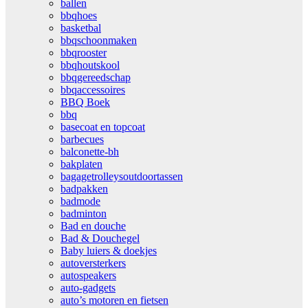
ballen
bbqhoes
basketbal
bbqschoonmaken
bbqrooster
bbqhoutskool
bbqgereedschap
bbqaccessoires
BBQ Boek
bbq
basecoat en topcoat
barbecues
balconette-bh
bakplaten
bagagetrolleysoutdoortassen
badpakken
badmode
badminton
Bad en douche
Bad & Douchegel
Baby luiers & doekjes
autoversterkers
autospeakers
auto-gadgets
auto’s motoren en fietsen