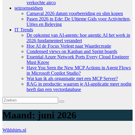
verkochte airco
seizoensgidsen
Carnaval 2026 datum voorbereiding en slim kopen
Pasen 2026 in Ede: De Ultieme Gids voor Activiteiten,
Uitjes en Beleving
IT Trends
De opkomst van AI-agents: hoe agentic AI het werk in
2026 fundamenteel verandert
Hoe AI de Focus Verlegt naar Waardecreatie
Condensed views on Kanban and Sprint boards
Essential Azure Network Ports Every Cloud Engineer
Must Know
Have You Seen the New MCP Actions in Agent Flows
in Microsoft Copilot Studio?
Wat kan ik als organisatie met een MCP Server?
RAG in productie: waarom je AI-applicatie meer nodig
heeft dan een vectordatabase
Maand:
juni 2026
Wildshirts.nl