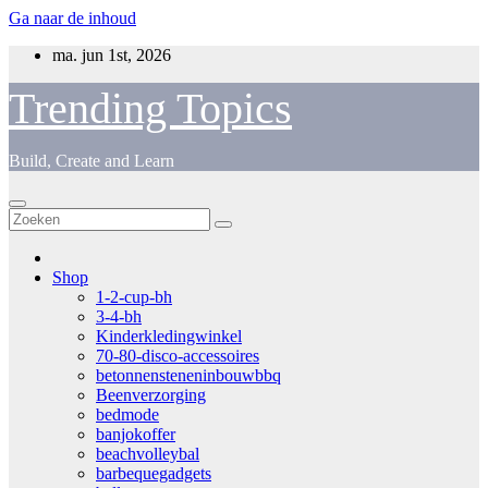
Ga naar de inhoud
ma. jun 1st, 2026
Trending Topics
Build, Create and Learn
Shop
1-2-cup-bh
3-4-bh
Kinderkledingwinkel
70-80-disco-accessoires
betonnensteneninbouwbbq
Beenverzorging
bedmode
banjokoffer
beachvolleybal
barbequegadgets