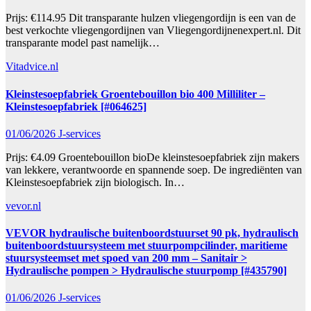
Prijs: €114.95 Dit transparante hulzen vliegengordijn is een van de
best verkochte vliegengordijnen van Vliegengordijnenexpert.nl. Dit
transparante model past namelijk…
Vitadvice.nl
Kleinstesoepfabriek Groentebouillon bio 400 Milliliter –
Kleinstesoepfabriek [#064625]
01/06/2026
J-services
Prijs: €4.09 Groentebouillon bioDe kleinstesoepfabriek zijn makers
van lekkere, verantwoorde en spannende soep. De ingrediënten van
Kleinstesoepfabriek zijn biologisch. In…
vevor.nl
VEVOR hydraulische buitenboordstuurset 90 pk, hydraulisch
buitenboordstuursysteem met stuurpompcilinder, maritieme
stuursysteemset met spoed van 200 mm – Sanitair >
Hydraulische pompen > Hydraulische stuurpomp [#435790]
01/06/2026
J-services