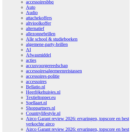
accessoiresbbq
Auto
Audio
attachekoffers
altvioolkoffer
alternatief
allezonnebrillen
Alle school & studieboeken
algemene-party-brillen
AI
Afwasmiddel
acties
accusvoorgereedschap
accessoiresalgemeenreistassen
accessoires-politie
accessoires
Bellatio.nl
Heerlijkehuisjes.nl
Textieltopper.eu
Soellaart.nl
Shoppartners.nl
Countrylifestyle.nl
Airco Garant review 2026: ervaringen, topscore en best
verkochte airco
Airco Garant review 2026: ervaringen, topscore en best