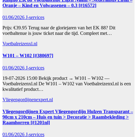
Oranje – Kind en Volwassenen – 0.3 [#16572]
01/06/2026
J-services
Prijs: €39.95 Terug naar de gloriejaren van het EK 88? Dit
voetbaltenue is jouw ticket naar die tijd. Compleet met…
Voetbalreizenxl.nl
W101 – W102 [#380697]
01/06/2026
J-services
19-07-2026 15:00 Bekijk product → W101 – W102 —
Voetbalreizenxl.nl De W101 – W102 van Voetbalreizenxl.nl is een
kwalitatief product…
Vliegengordijnenexpert.nl
Vliegengordijnen Expert Vliegengordijn Hulzen Transparant –
90cm x 210cm – Huis en tuin > Decoratie > Raambekleding >
Raamhorren [#1201nl]
01/06/2026
J-services