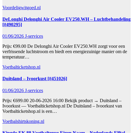
Voordeligwitgoed.nl
DeLonghi Delonghi Air Cooler EV250.WH – Luchtbehandeling
[#490295]
01/06/2026
J-services
Prijs: €99.00 De Delonghi Air Cooler EV250.WH zorgt voor een
verfrissende luchtstroom en biedt een energiezuinige manier om de
temperatuur…
Voetbalticketshop.nl
Duitsland – Ivoorkust [#451026]
01/06/2026
J-services
Prijs: €699.00 20-06-2026 16:00 Bekijk product → Duitsland –
Ivoorkust — Voetbalticketshop.nl De Duitsland – Ivoorkust van
Voetbalticketshop.nl is een…
Voetbalshirtskoning.nl
Kingdo EK 88 Voetbaltenue Eigen Naam – Nederlands Elftal –