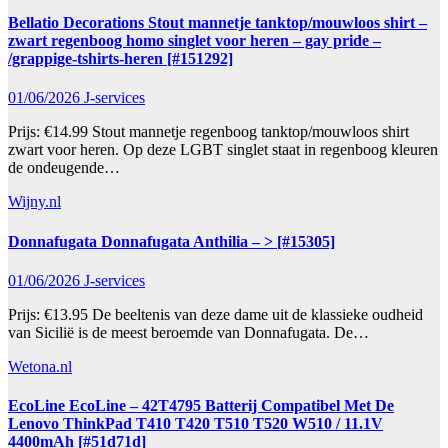
Bellatio Decorations Stout mannetje tanktop/mouwloos shirt –
zwart regenboog homo singlet voor heren – gay pride –
/grappige-tshirts-heren [#151292]
01/06/2026
J-services
Prijs: €14.99 Stout mannetje regenboog tanktop/mouwloos shirt
zwart voor heren. Op deze LGBT singlet staat in regenboog kleuren
de ondeugende…
Wijny.nl
Donnafugata Donnafugata Anthilia – > [#15305]
01/06/2026
J-services
Prijs: €13.95 De beeltenis van deze dame uit de klassieke oudheid
van Sicilië is de meest beroemde van Donnafugata. De…
Wetona.nl
EcoLine EcoLine – 42T4795 Batterij Compatibel Met De
Lenovo ThinkPad T410 T420 T510 T520 W510 / 11.1V
4400mAh [#51d71d]