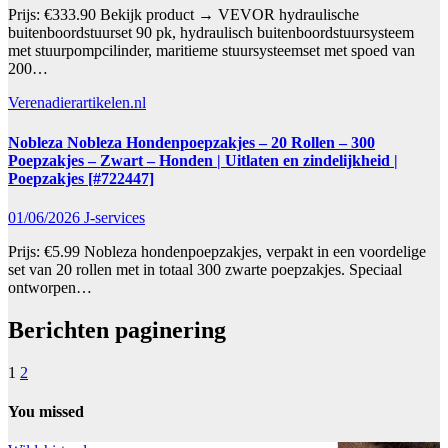
Prijs: €333.90 Bekijk product → VEVOR hydraulische
buitenboordstuurset 90 pk, hydraulisch buitenboordstuursysteem
met stuurpompcilinder, maritieme stuursysteemset met spoed van
200…
Verenadierartikelen.nl
Nobleza Nobleza Hondenpoepzakjes – 20 Rollen – 300
Poepzakjes – Zwart – Honden | Uitlaten en zindelijkheid |
Poepzakjes [#722447]
01/06/2026
J-services
Prijs: €5.99 Nobleza hondenpoepzakjes, verpakt in een voordelige
set van 20 rollen met in totaal 300 zwarte poepzakjes. Speciaal
ontworpen…
Berichten paginering
1
2
You missed