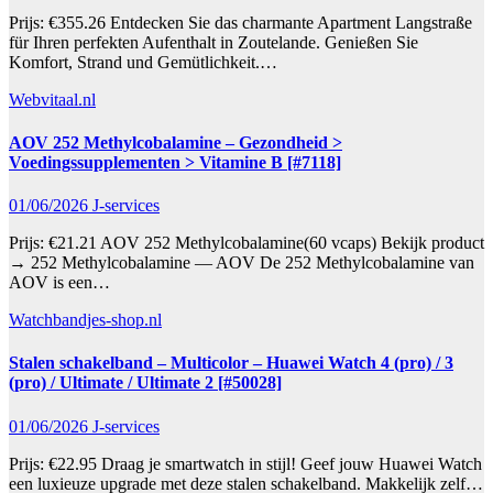
Prijs: €355.26 Entdecken Sie das charmante Apartment Langstraße
für Ihren perfekten Aufenthalt in Zoutelande. Genießen Sie
Komfort, Strand und Gemütlichkeit.…
Webvitaal.nl
AOV 252 Methylcobalamine – Gezondheid >
Voedingssupplementen > Vitamine B [#7118]
01/06/2026
J-services
Prijs: €21.21 AOV 252 Methylcobalamine(60 vcaps) Bekijk product
→ 252 Methylcobalamine — AOV De 252 Methylcobalamine van
AOV is een…
Watchbandjes-shop.nl
Stalen schakelband – Multicolor – Huawei Watch 4 (pro) / 3
(pro) / Ultimate / Ultimate 2 [#50028]
01/06/2026
J-services
Prijs: €22.95 Draag je smartwatch in stijl! Geef jouw Huawei Watch
een luxieuze upgrade met deze stalen schakelband. Makkelijk zelf…