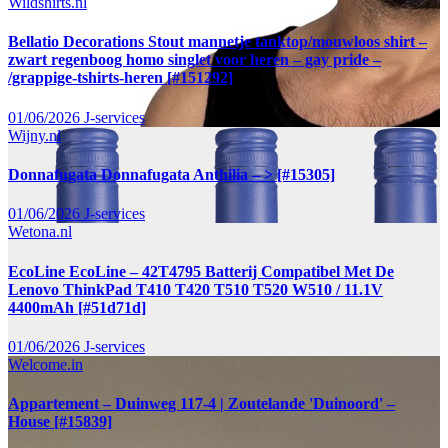
Wildshirts.nl
Bellatio Decorations Stout mannetje tanktop/mouwloos shirt –
zwart regenboog homo singlet voor heren – gay pride –
/grappige-tshirts-heren [#151292]
01/06/2026
J-services
Wijny.nl
Donnafugata Donnafugata Anthilia – > [#15305]
01/06/2026
J-services
Wetona.nl
EcoLine EcoLine – 42T4795 Batterij Compatibel Met De
Lenovo ThinkPad T410 T420 T510 T520 W510 / 11.1V
4400mAh [#51d71d]
01/06/2026
J-services
Welcome.in
Appartement – Duinweg 117-4 | Zoutelande 'Duinoord' –
House [#15839]