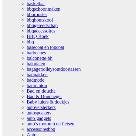
basketbal
bbqschoonmaken
bbqrooster
bbqhoutskool
bbqgereedschap
bbqaccessoires
BBQ Boek
bbq
basecoat en topcoat
barbecues
balconette-bh
bakplaten
bagagetrolleysoutdoortassen
badpakken
badmode
badminton
Bad en douche
Bad & Douchegel
Baby luiers & doekjes
autoversterkers
autospeakers
auto-gadgets
auto’s motoren en fietsen
accessoiresbbq
Auto