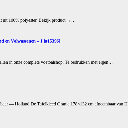
aat uit 100% polyester. Bekijk product →…
nd en Volwassenen – 1 [#15396]
stellen in onze complete voetbalshop. Te bedrukken met eigen…
embaar — Holland De Tafelkleed Oranje 178×132 cm afneembaar van 