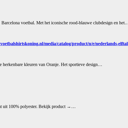
 FC Barcelona voetbal. Met het iconische rood-blauwe clubdesign en het
etbalshirtskoning.nl/media/catalog/product/n/e/nederlands-elftal
e herkenbare kleuren van Oranje. Het sportieve design…
aat uit 100% polyester. Bekijk product →…