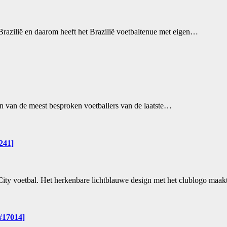
s Brazilië en daarom heeft het Brazilië voetbaltenue met eigen…
én van de meest besproken voetballers van de laatste…
241]
er City voetbal. Het herkenbare lichtblauwe design met het clublogo maa
#17014]