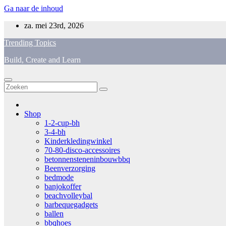
Ga naar de inhoud
za. mei 23rd, 2026
Trending Topics
Build, Create and Learn
Shop
1-2-cup-bh
3-4-bh
Kinderkledingwinkel
70-80-disco-accessoires
betonnensteneninbouwbbq
Beenverzorging
bedmode
banjokoffer
beachvolleybal
barbequegadgets
ballen
bbqhoes