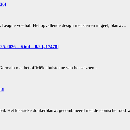
36]
s League voetbal! Het opvallende design met sterren in geel, blauw…
25-2026 – Kind – 0.2 [#17478]
nt-Germain met het officiële thuistenue van het seizoen…
43]
oetbal. Het klassieke donkerblauw, gecombineerd met de iconische rood-