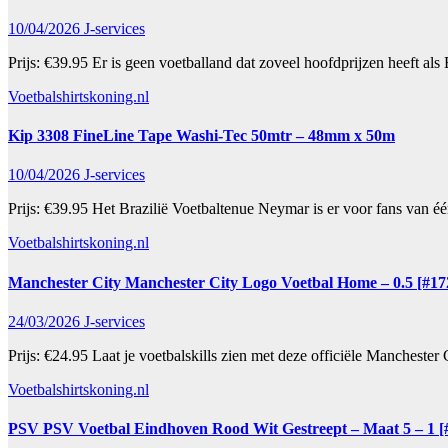
10/04/2026
J-services
Prijs: €39.95 Er is geen voetballand dat zoveel hoofdprijzen heeft al
Voetbalshirtskoning.nl
Kip 3308 FineLine Tape Washi-Tec 50mtr – 48mm x 50m
10/04/2026
J-services
Prijs: €39.95 Het Brazilië Voetbaltenue Neymar is er voor fans van é
Voetbalshirtskoning.nl
Manchester City Manchester City Logo Voetbal Home – 0.5 [#17
24/03/2026
J-services
Prijs: €24.95 Laat je voetbalskills zien met deze officiële Manchest
Voetbalshirtskoning.nl
PSV PSV Voetbal Eindhoven Rood Wit Gestreept – Maat 5 – 1 [