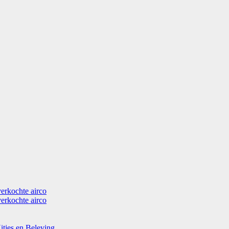
verkochte airco
verkochte airco
itjes en Beleving