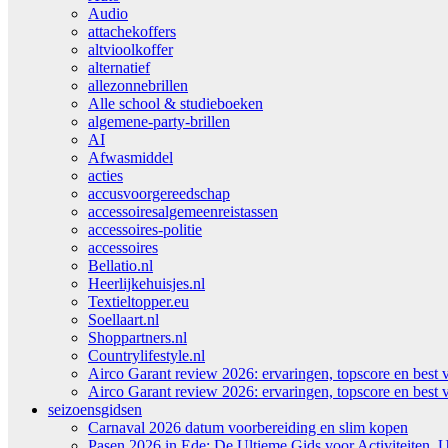
Audio
attachekoffers
altvioolkoffer
alternatief
allezonnebrillen
Alle school & studieboeken
algemene-party-brillen
AI
Afwasmiddel
acties
accusvoorgereedschap
accessoiresalgemeenreistassen
accessoires-politie
accessoires
Bellatio.nl
Heerlijkehuisjes.nl
Textieltopper.eu
Soellaart.nl
Shoppartners.nl
Countrylifestyle.nl
Airco Garant review 2026: ervaringen, topscore en best 
Airco Garant review 2026: ervaringen, topscore en best 
seizoensgidsen
Carnaval 2026 datum voorbereiding en slim kopen
Pasen 2026 in Ede: De Ultieme Gids voor Activiteiten, U