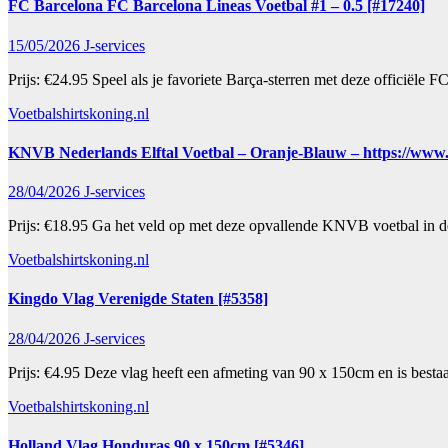
FC Barcelona FC Barcelona Lineas Voetbal #1 – 0.5 [#17240]
15/05/2026
J-services
Prijs: €24.95 Speel als je favoriete Barça-sterren met deze officiële
Voetbalshirtskoning.nl
KNVB Nederlands Elftal Voetbal – Oranje-Blauw – https://www.vo
28/04/2026
J-services
Prijs: €18.95 Ga het veld op met deze opvallende KNVB voetbal in d
Voetbalshirtskoning.nl
Kingdo Vlag Verenigde Staten [#5358]
28/04/2026
J-services
Prijs: €4.95 Deze vlag heeft een afmeting van 90 x 150cm en is best
Voetbalshirtskoning.nl
Holland Vlag Honduras 90 x 150cm [#5346]