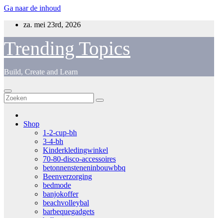
Ga naar de inhoud
za. mei 23rd, 2026
Trending Topics
Build, Create and Learn
Shop
1-2-cup-bh
3-4-bh
Kinderkledingwinkel
70-80-disco-accessoires
betonnensteneninbouwbbq
Beenverzorging
bedmode
banjokoffer
beachvolleybal
barbequegadgets