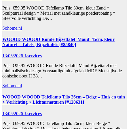
Prijs: €59.95 WOOOD Tafellamp Tilo 30cm, kleur Zand *
Sculpturaal design * Metaal met zandkleurige poedercoating *
Sfeervolle verlichting De…
Sohome.nl
WOOOD WOOOD Ronde Bijzettafel 'Maud' 45cm, kleur
Naturel – Tafels | Bijzettafels [#85840]
13/05/2026
J-services
Prijs: €99.95 WOOOD Ronde Bijzettafel Maud Bijzettafel met
minimalistisch design Vervaardigd uit afgelakt MDF Met stijlvolle
conische poot H 38…
Sohome.nl
WOOOD WOOOD Tafellamp Tilo 26cm – Beige – Huis en tuin
> Verlichting > Lichtarmaturen [#120631]
13/05/2026
J-services
Prijs: €69.95 WOOOD Tafellamp Tilo 26cm, kleur Beige *
Sculpturaal design * Metaal met beige poedercoating * Sfeervolle