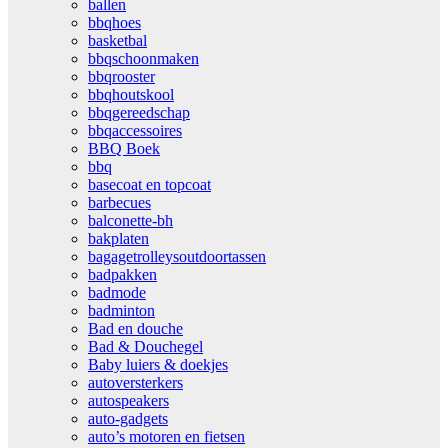
ballen
bbqhoes
basketbal
bbqschoonmaken
bbqrooster
bbqhoutskool
bbqgereedschap
bbqaccessoires
BBQ Boek
bbq
basecoat en topcoat
barbecues
balconette-bh
bakplaten
bagagetrolleysoutdoortassen
badpakken
badmode
badminton
Bad en douche
Bad & Douchegel
Baby luiers & doekjes
autoversterkers
autospeakers
auto-gadgets
auto’s motoren en fietsen