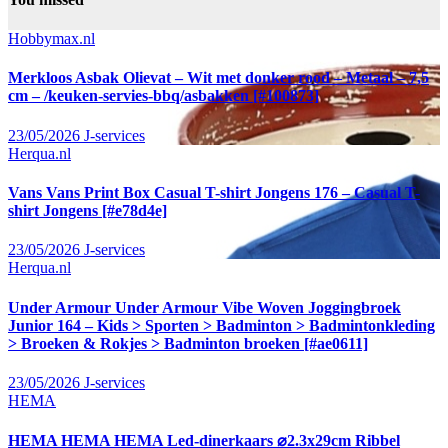
Hobbymax.nl
Merkloos Asbak Olievat – Wit met donker rood – Metaal – 7,5
cm – /keuken-servies-bbq/asbakken [#100873]
23/05/2026
J-services
Herqua.nl
Vans Vans Print Box Casual T-shirt Jongens 176 – Casual T-
shirt Jongens [#e78d4e]
23/05/2026
J-services
Herqua.nl
Under Armour Under Armour Vibe Woven Joggingbroek
Junior 164 – Kids > Sporten > Badminton > Badmintonkleding
> Broeken & Rokjes > Badminton broeken [#ae0611]
23/05/2026
J-services
HEMA
HEMA HEMA HEMA Led-dinerkaars ⌀2.3x29cm Ribbel