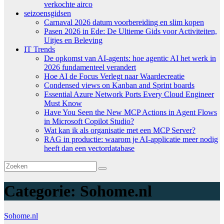
verkochte airco
seizoensgidsen
Carnaval 2026 datum voorbereiding en slim kopen
Pasen 2026 in Ede: De Ultieme Gids voor Activiteiten,
Uitjes en Beleving
IT Trends
De opkomst van AI-agents: hoe agentic AI het werk in
2026 fundamenteel verandert
Hoe AI de Focus Verlegt naar Waardecreatie
Condensed views on Kanban and Sprint boards
Essential Azure Network Ports Every Cloud Engineer
Must Know
Have You Seen the New MCP Actions in Agent Flows
in Microsoft Copilot Studio?
Wat kan ik als organisatie met een MCP Server?
RAG in productie: waarom je AI-applicatie meer nodig
heeft dan een vectordatabase
Categorie:
Sohome.nl
Sohome.nl