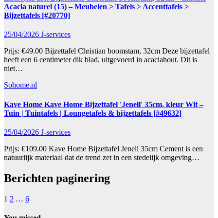
Acacia naturel (15) – Meubelen > Tafels > Accenttafels >
Bijzettafels [#20770]
25/04/2026
J-services
Prijs: €49.00 Bijzettafel Christian boomstam, 32cm Deze bijzettafel
heeft een 6 centimeter dik blad, uitgevoerd in acaciahout. Dit is
niet…
Sohome.nl
Kave Home Kave Home Bijzettafel 'Jenell' 35cm, kleur Wit –
Tuin | Tuintafels | Loungetafels & bijzettafels [#49632]
25/04/2026
J-services
Prijs: €109.00 Kave Home Bijzettafel Jenell 35cm Cement is een
natuurlijk materiaal dat de trend zet in een stedelijk omgeving…
Berichten paginering
1
2
…
6
You missed