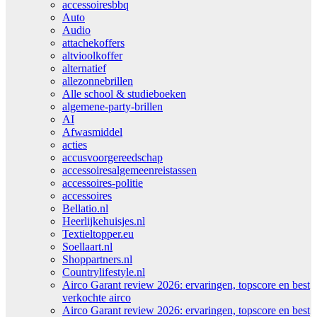
accessoiresbbq
Auto
Audio
attachekoffers
altvioolkoffer
alternatief
allezonnebrillen
Alle school & studieboeken
algemene-party-brillen
AI
Afwasmiddel
acties
accusvoorgereedschap
accessoiresalgemeenreistassen
accessoires-politie
accessoires
Bellatio.nl
Heerlijkehuisjes.nl
Textieltopper.eu
Soellaart.nl
Shoppartners.nl
Countrylifestyle.nl
Airco Garant review 2026: ervaringen, topscore en best
verkochte airco
Airco Garant review 2026: ervaringen, topscore en best