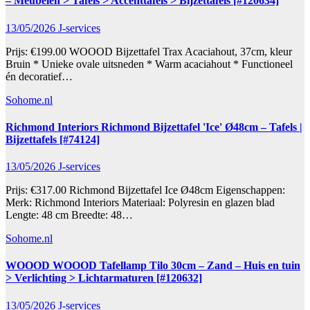
– Meubelen > Tafels > Accenttafels > Bijzettafels [#120634]
13/05/2026
J-services
Prijs: €199.00 WOOOD Bijzettafel Trax Acaciahout, 37cm, kleur
Bruin * Unieke ovale uitsneden * Warm acaciahout * Functioneel
én decoratief…
Sohome.nl
Richmond Interiors Richmond Bijzettafel 'Ice' Ø48cm – Tafels |
Bijzettafels [#74124]
13/05/2026
J-services
Prijs: €317.00 Richmond Bijzettafel Ice Ø48cm Eigenschappen:
Merk: Richmond Interiors Materiaal: Polyresin en glazen blad
Lengte: 48 cm Breedte: 48…
Sohome.nl
WOOOD WOOOD Tafellamp Tilo 30cm – Zand – Huis en tuin
> Verlichting > Lichtarmaturen [#120632]
13/05/2026
J-services