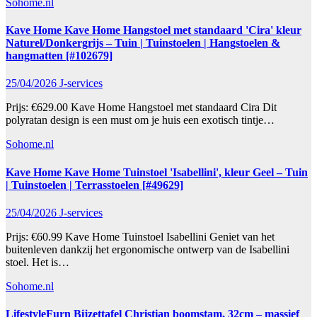
Sohome.nl
Kave Home Kave Home Hangstoel met standaard 'Cira' kleur
Naturel/Donkergrijs – Tuin | Tuinstoelen | Hangstoelen &
hangmatten [#102679]
25/04/2026
J-services
Prijs: €629.00 Kave Home Hangstoel met standaard Cira Dit
polyratan design is een must om je huis een exotisch tintje…
Sohome.nl
Kave Home Kave Home Tuinstoel 'Isabellini', kleur Geel – Tuin
| Tuinstoelen | Terrasstoelen [#49629]
25/04/2026
J-services
Prijs: €60.99 Kave Home Tuinstoel Isabellini Geniet van het
buitenleven dankzij het ergonomische ontwerp van de Isabellini
stoel. Het is…
Sohome.nl
LifestyleFurn Bijzettafel Christian boomstam, 32cm – massief