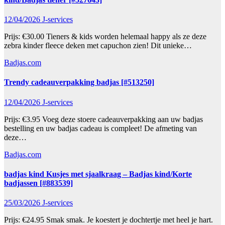
12/04/2026
J-services
Prijs: €30.00 Tieners & kids worden helemaal happy als ze deze
zebra kinder fleece deken met capuchon zien! Dit unieke…
Badjas.com
Trendy cadeauverpakking badjas [#513250]
12/04/2026
J-services
Prijs: €3.95 Voeg deze stoere cadeauverpakking aan uw badjas
bestelling en uw badjas cadeau is compleet! De afmeting van
deze…
Badjas.com
badjas kind Kusjes met sjaalkraag – Badjas kind/Korte
badjassen [#883539]
25/03/2026
J-services
Prijs: €24.95 Smak smak. Je koestert je dochtertje met heel je hart.