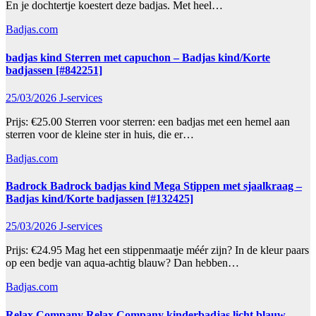
En je dochtertje koestert deze badjas. Met heel…
Badjas.com
badjas kind Sterren met capuchon – Badjas kind/Korte
badjassen [#842251]
25/03/2026
J-services
Prijs: €25.00 Sterren voor sterren: een badjas met een hemel aan
sterren voor de kleine ster in huis, die er…
Badjas.com
Badrock Badrock badjas kind Mega Stippen met sjaalkraag –
Badjas kind/Korte badjassen [#132425]
25/03/2026
J-services
Prijs: €24.95 Mag het een stippenmaatje méér zijn? In de kleur paars
op een bedje van aqua-achtig blauw? Dan hebben…
Badjas.com
Relax Company Relax Company kinderbadjas licht blauw –