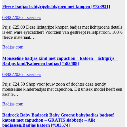
Fleece badjas lichtgrijs/lichtgroen met knopen [#728931]
03/06/2026
J-services
Prijs: €25.00 Deze lichtgrijze knopen badjas met lichtgroene details
is een ware eyecatcher! Voorzien van gestreept reliefpatroon. 100%
fleece materiaal.…
Badjas.com
Mousseline badjas kind met capuchon – katoen – lichtgrijs –
Badjas kind/Katoenen badjas [#583488]
03/06/2026
J-services
Prijs: €24.50 Shop voor jouw zoon of dochter deze trendy
mousseline kinderbadjas met capuchon. Dit unisex model heeft een
zachte…
Badjas.com
Badrock Baby Badrock Baby Groene babybadjas badstof
katoen met capuchon – GRATIS slabbetje – Alle
badjassen/Badjas katoen [#103574]