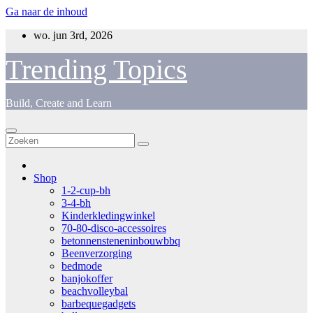
Ga naar de inhoud
wo. jun 3rd, 2026
Trending Topics
Build, Create and Learn
Shop
1-2-cup-bh
3-4-bh
Kinderkledingwinkel
70-80-disco-accessoires
betonnensteneninbouwbbq
Beenverzorging
bedmode
banjokoffer
beachvolleybal
barbequegadgets