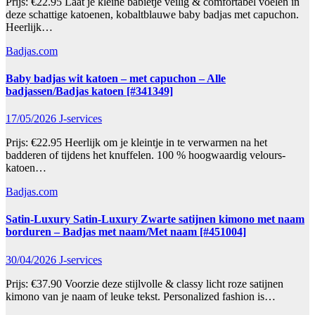
Prijs: €22.95 Laat je kleine babietje veilig & comfortabel voelen in
deze schattige katoenen, kobaltblauwe baby badjas met capuchon.
Heerlijk…
Badjas.com
Baby badjas wit katoen – met capuchon – Alle
badjassen/Badjas katoen [#341349]
17/05/2026
J-services
Prijs: €22.95 Heerlijk om je kleintje in te verwarmen na het
badderen of tijdens het knuffelen. 100 % hoogwaardig velours-
katoen…
Badjas.com
Satin-Luxury Satin-Luxury Zwarte satijnen kimono met naam
borduren – Badjas met naam/Met naam [#451004]
30/04/2026
J-services
Prijs: €37.90 Voorzie deze stijlvolle & classy licht roze satijnen
kimono van je naam of leuke tekst. Personalized fashion is…