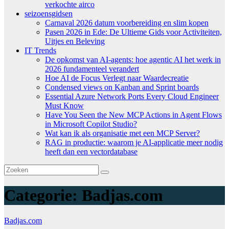
verkochte airco
seizoensgidsen
Carnaval 2026 datum voorbereiding en slim kopen
Pasen 2026 in Ede: De Ultieme Gids voor Activiteiten,
Uitjes en Beleving
IT Trends
De opkomst van AI-agents: hoe agentic AI het werk in
2026 fundamenteel verandert
Hoe AI de Focus Verlegt naar Waardecreatie
Condensed views on Kanban and Sprint boards
Essential Azure Network Ports Every Cloud Engineer
Must Know
Have You Seen the New MCP Actions in Agent Flows
in Microsoft Copilot Studio?
Wat kan ik als organisatie met een MCP Server?
RAG in productie: waarom je AI-applicatie meer nodig
heeft dan een vectordatabase
Categorie:
Badjas.com
Badjas.com