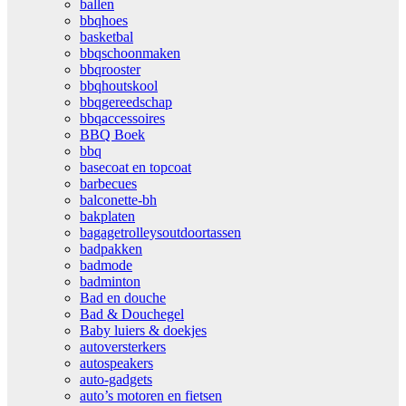
ballen
bbqhoes
basketbal
bbqschoonmaken
bbqrooster
bbqhoutskool
bbqgereedschap
bbqaccessoires
BBQ Boek
bbq
basecoat en topcoat
barbecues
balconette-bh
bakplaten
bagagetrolleysoutdoortassen
badpakken
badmode
badminton
Bad en douche
Bad & Douchegel
Baby luiers & doekjes
autoversterkers
autospeakers
auto-gadgets
auto’s motoren en fietsen