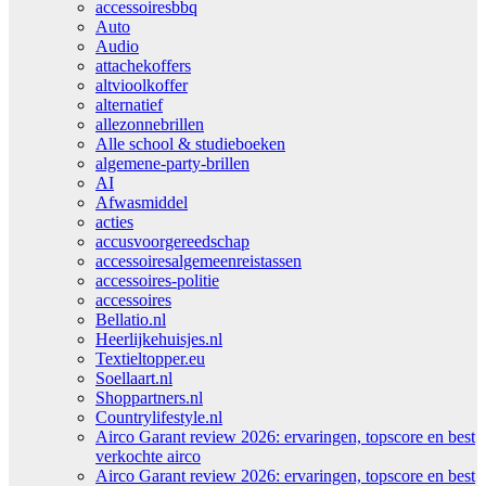
accessoiresbbq
Auto
Audio
attachekoffers
altvioolkoffer
alternatief
allezonnebrillen
Alle school & studieboeken
algemene-party-brillen
AI
Afwasmiddel
acties
accusvoorgereedschap
accessoiresalgemeenreistassen
accessoires-politie
accessoires
Bellatio.nl
Heerlijkehuisjes.nl
Textieltopper.eu
Soellaart.nl
Shoppartners.nl
Countrylifestyle.nl
Airco Garant review 2026: ervaringen, topscore en best
verkochte airco
Airco Garant review 2026: ervaringen, topscore en best