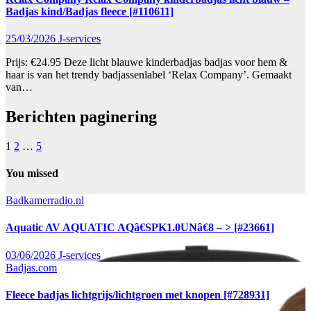
Badjas kind/Badjas fleece [#110611]
25/03/2026
J-services
Prijs: €24.95 Deze licht blauwe kinderbadjas badjas voor hem &
haar is van het trendy badjassenlabel ‘Relax Company’. Gemaakt
van…
Berichten paginering
1
2
…
5
You missed
Badkamerradio.nl
Aquatic AV AQUATIC AQâ€SPK1.0UNâ€8 – > [#23661]
03/06/2026
J-services
Badjas.com
Fleece badjas lichtgrijs/lichtgroen met knopen [#728931]