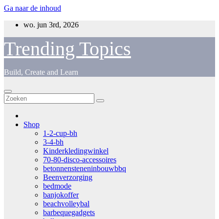
Ga naar de inhoud
wo. jun 3rd, 2026
Trending Topics
Build, Create and Learn
Shop
1-2-cup-bh
3-4-bh
Kinderkledingwinkel
70-80-disco-accessoires
betonnensteneninbouwbbq
Beenverzorging
bedmode
banjokoffer
beachvolleybal
barbequegadgets