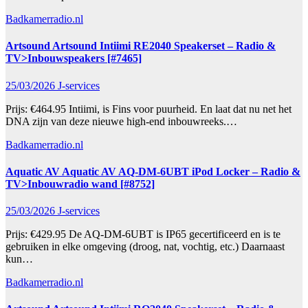
Badkamerradio.nl
Artsound Artsound Intiimi RE2040 Speakerset – Radio &
TV>Inbouwspeakers [#7465]
25/03/2026
J-services
Prijs: €464.95 Intiimi, is Fins voor puurheid. En laat dat nu net het
DNA zijn van deze nieuwe high-end inbouwreeks.…
Badkamerradio.nl
Aquatic AV Aquatic AV AQ-DM-6UBT iPod Locker – Radio &
TV>Inbouwradio wand [#8752]
25/03/2026
J-services
Prijs: €429.95 De AQ-DM-6UBT is IP65 gecertificeerd en is te
gebruiken in elke omgeving (droog, nat, vochtig, etc.) Daarnaast
kun…
Badkamerradio.nl