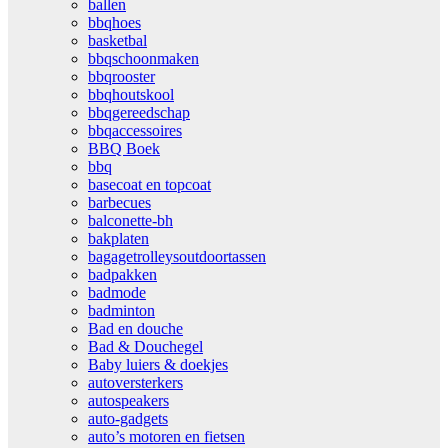
ballen
bbqhoes
basketbal
bbqschoonmaken
bbqrooster
bbqhoutskool
bbqgereedschap
bbqaccessoires
BBQ Boek
bbq
basecoat en topcoat
barbecues
balconette-bh
bakplaten
bagagetrolleysoutdoortassen
badpakken
badmode
badminton
Bad en douche
Bad & Douchegel
Baby luiers & doekjes
autoversterkers
autospeakers
auto-gadgets
auto’s motoren en fietsen