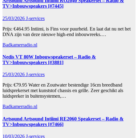
Artsound Artsound Intiimi RO2040 Speakerset – Radio &
TV>Inbouwspeakers [#7445]
25/03/2026
J-services
Prijs: €464.95 Intiimi, is Fins voor puurheid. En laat dat nu net het
DNA zijn van deze nieuwe high-end inbouwreeks.…
Badkamerradio.nl
Nedis VT 80W Inbouwspeakerset – Radio &
TV>Inbouwspeakers [#3881]
25/03/2026
J-services
Prijs: €79.95 Water en Zoutwater bestendige 16cm breedband
luidsprekerset met kunststof chassis en grille. Zeer geschikt als
luidspreker in buitensystemen,…
Badkamerradio.nl
Artsound Artsound Intiimi RE2060 Speakerset – Radio &
TV>Inbouwspeakers [#7466]
10/03/2026
J-services