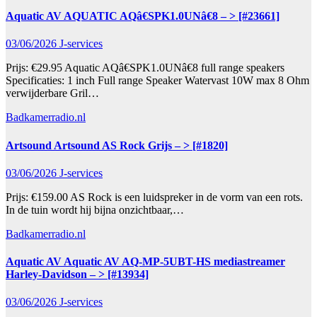
Aquatic AV AQUATIC AQâ€SPK1.0UNâ€8 – > [#23661]
03/06/2026
J-services
Prijs: €29.95 Aquatic AQâ€SPK1.0UNâ€8 full range speakers
Specificaties: 1 inch Full range Speaker Watervast 10W max 8 Ohm
verwijderbare Gril…
Badkamerradio.nl
Artsound Artsound AS Rock Grijs – > [#1820]
03/06/2026
J-services
Prijs: €159.00 AS Rock is een luidspreker in de vorm van een rots.
In de tuin wordt hij bijna onzichtbaar,…
Badkamerradio.nl
Aquatic AV Aquatic AV AQ-MP-5UBT-HS mediastreamer
Harley-Davidson – > [#13934]
03/06/2026
J-services