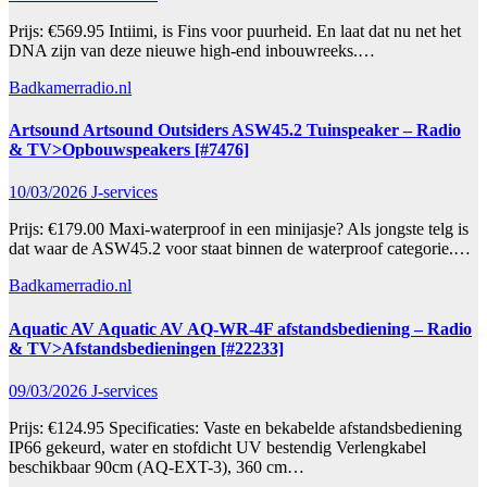
Prijs: €569.95 Intiimi, is Fins voor puurheid. En laat dat nu net het
DNA zijn van deze nieuwe high-end inbouwreeks.…
Badkamerradio.nl
Artsound Artsound Outsiders ASW45.2 Tuinspeaker – Radio
& TV>Opbouwspeakers [#7476]
10/03/2026
J-services
Prijs: €179.00 Maxi-waterproof in een minijasje? Als jongste telg is
dat waar de ASW45.2 voor staat binnen de waterproof categorie.…
Badkamerradio.nl
Aquatic AV Aquatic AV AQ-WR-4F afstandsbediening – Radio
& TV>Afstandsbedieningen [#22233]
09/03/2026
J-services
Prijs: €124.95 Specificaties: Vaste en bekabelde afstandsbediening
IP66 gekeurd, water en stofdicht UV bestendig Verlengkabel
beschikbaar 90cm (AQ-EXT-3), 360 cm…