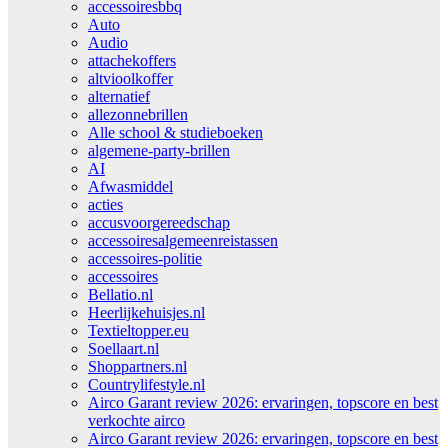
accessoiresbbq
Auto
Audio
attachekoffers
altvioolkoffer
alternatief
allezonnebrillen
Alle school & studieboeken
algemene-party-brillen
AI
Afwasmiddel
acties
accusvoorgereedschap
accessoiresalgemeenreistassen
accessoires-politie
accessoires
Bellatio.nl
Heerlijkehuisjes.nl
Textieltopper.eu
Soellaart.nl
Shoppartners.nl
Countrylifestyle.nl
Airco Garant review 2026: ervaringen, topscore en best
verkochte airco
Airco Garant review 2026: ervaringen, topscore en best