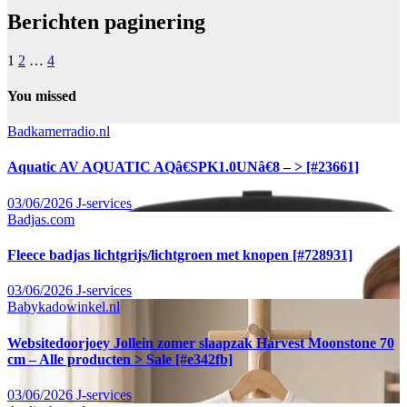
Berichten paginering
1
2
…
4
You missed
Badkamerradio.nl
Aquatic AV AQUATIC AQâ€SPK1.0UNâ€8 – > [#23661]
03/06/2026
J-services
Badjas.com
Fleece badjas lichtgrijs/lichtgroen met knopen [#728931]
03/06/2026
J-services
Babykadowinkel.nl
Websitedoorjoey Jollein zomer slaapzak Harvest Moonstone 70
cm – Alle producten > Sale [#e342fb]
03/06/2026
J-services