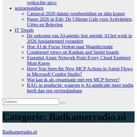
verkochte airco
seizoensgidsen
Carnaval 2026 datum voorbereiding en slim kopen
Pasen 2026 in Ede: De Ultieme Gids voor Activiteiten,
Uitjes en Beleving
IT Trends
De opkomst van AI-agents: hoe agentic AI het werk in
2026 fundamenteel verandert
Hoe AI de Focus Verlegt naar Waardecreatie
Condensed views on Kanban and Sprint boards
Essential Azure Network Ports Every Cloud Engineer
Must Know
Have You Seen the New MCP Actions in Agent Flows
in Microsoft Copilot Studio?
Wat kan ik als organisatie met een MCP Server?
RAG in productie: waarom je AI-applicatie meer nodig
heeft dan een vectordatabase
Categorie:
Badkamerradio.nl
Badkamerradio.nl