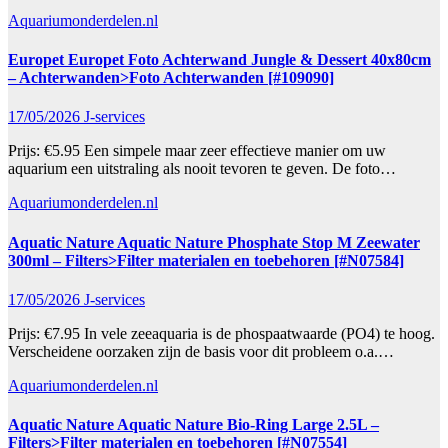
Aquariumonderdelen.nl
Europet Europet Foto Achterwand Jungle & Dessert 40x80cm
– Achterwanden>Foto Achterwanden [#109090]
17/05/2026
J-services
Prijs: €5.95 Een simpele maar zeer effectieve manier om uw
aquarium een uitstraling als nooit tevoren te geven. De foto…
Aquariumonderdelen.nl
Aquatic Nature Aquatic Nature Phosphate Stop M Zeewater
300ml – Filters>Filter materialen en toebehoren [#N07584]
17/05/2026
J-services
Prijs: €7.95 In vele zeeaquaria is de phospaatwaarde (PO4) te hoog.
Verscheidene oorzaken zijn de basis voor dit probleem o.a.…
Aquariumonderdelen.nl
Aquatic Nature Aquatic Nature Bio-Ring Large 2.5L –
Filters>Filter materialen en toebehoren [#N07554]