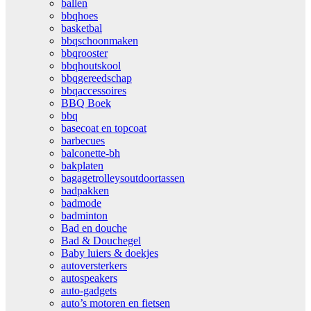
ballen
bbqhoes
basketbal
bbqschoonmaken
bbqrooster
bbqhoutskool
bbqgereedschap
bbqaccessoires
BBQ Boek
bbq
basecoat en topcoat
barbecues
balconette-bh
bakplaten
bagagetrolleysoutdoortassen
badpakken
badmode
badminton
Bad en douche
Bad & Douchegel
Baby luiers & doekjes
autoversterkers
autospeakers
auto-gadgets
auto’s motoren en fietsen