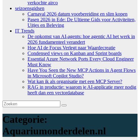
verkochte airco
seizoensgidsen
Carnaval 2026 datum voorbereiding en slim kopen
Pasen 2026 in Ede: De Ultieme Gids voor Activiteiten,
Uitjes en Beleving
IT Trends
De opkomst van AI-agents: hoe agentic AI het werk in
2026 fundamenteel verandert
Hoe AI de Focus Verlegt naar Waardecreatie
Condensed views on Kanban and Sprint boards
Essential Azure Network Ports Every Cloud Engineer
Must Know
Have You Seen the New MCP Actions in Agent Flows
in Microsoft Copilot Studio?
Wat kan ik als organisatie met een MCP Server?
RAG in productie: waarom je AI-applicatie meer nodig
heeft dan een vectordatabase
Categorie:
Aquariumonderdelen.nl