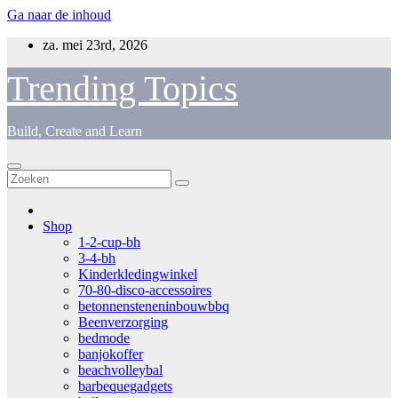
Ga naar de inhoud
za. mei 23rd, 2026
Trending Topics
Build, Create and Learn
Shop
1-2-cup-bh
3-4-bh
Kinderkledingwinkel
70-80-disco-accessoires
betonnensteneninbouwbbq
Beenverzorging
bedmode
banjokoffer
beachvolleybal
barbequegadgets