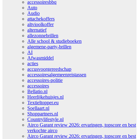
accessoiresbbq
Auto
Audio
attachekoffers
altvioolkoffer
alternatief
allezonnebrillen
Alle school & studieboeken
algemene-party-brillen
AI
Afwasmiddel
acties
accusvoorgereedschap
accessoiresalgemeenreistassen
accessoires-politie
accessoires
Bellatio.nl
Heerlijkehuisjes.nl
Textieltopper.eu
Soellaart.nl
Shoppartners.nl
Countrylifestyle.nl
Airco Garant review 2026: ervaringen, topscore en best
verkochte airco
Airco Garant review 2026: ervaringen, topscore en best