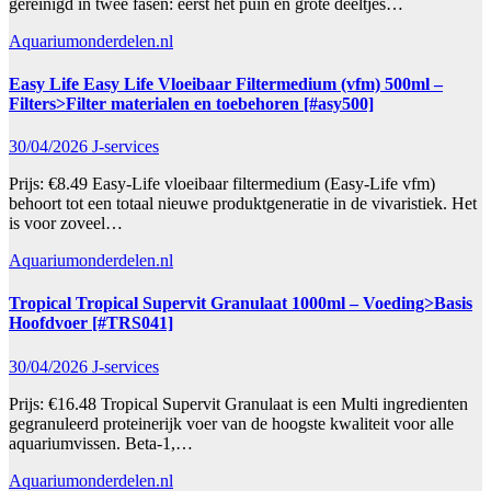
gereinigd in twee fasen: eerst het puin en grote deeltjes…
Aquariumonderdelen.nl
Easy Life Easy Life Vloeibaar Filtermedium (vfm) 500ml –
Filters>Filter materialen en toebehoren [#asy500]
30/04/2026
J-services
Prijs: €8.49 Easy-Life vloeibaar filtermedium (Easy-Life vfm)
behoort tot een totaal nieuwe produktgeneratie in de vivaristiek. Het
is voor zoveel…
Aquariumonderdelen.nl
Tropical Tropical Supervit Granulaat 1000ml – Voeding>Basis
Hoofdvoer [#TRS041]
30/04/2026
J-services
Prijs: €16.48 Tropical Supervit Granulaat is een Multi ingredienten
gegranuleerd proteinerijk voer van de hoogste kwaliteit voor alle
aquariumvissen. Beta-1,…
Aquariumonderdelen.nl