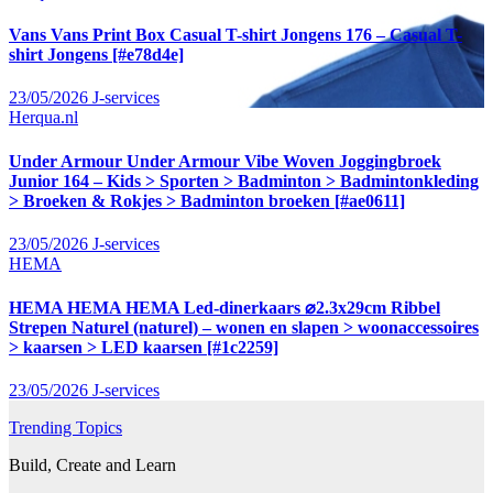
Vans Vans Print Box Casual T-shirt Jongens 176 – Casual T-
shirt Jongens [#e78d4e]
23/05/2026
J-services
Herqua.nl
Under Armour Under Armour Vibe Woven Joggingbroek
Junior 164 – Kids > Sporten > Badminton > Badmintonkleding
> Broeken & Rokjes > Badminton broeken [#ae0611]
23/05/2026
J-services
HEMA
HEMA HEMA HEMA Led-dinerkaars ⌀2.3x29cm Ribbel
Strepen Naturel (naturel) – wonen en slapen > woonaccessoires
> kaarsen > LED kaarsen [#1c2259]
23/05/2026
J-services
Trending Topics
Build, Create and Learn