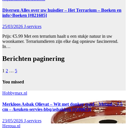
Diversen Alles over uw huisdier – Het Terrarium – Boeken en
info>Boeken [#821605]
25/03/2026
J-services
Prijs: €5.99 Met een terrarium haalt u een stukje natuur in uw
woonkamer. Terrariumdieren zijn elke dag opnieuw fascinerend.
In…
Berichten paginering
1
2
…
5
You missed
Hobbymax.nl
Merkloos Asbak Olievat – Wit met donker rood – Metaal – 7,5
cm – /keuken-servies-bbq/asbakken [#100873]
23/05/2026
J-services
Herqua.nl