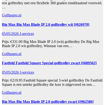
een golftrolley met een flexibele 360 graden ronddraaiend voorwiel.
…
Golftaspro.nl
Big Max Big Max Blade IP 2.0 golftrolley wit [#026970]
05/05/2026
J-services
Prijs: €331.00 Big Max Blade IP 2.0 (wit) golftrolley De Big Max
Blade IP 2.0 wit golftrolley, Winnaar van een…
Golftaspro.nl
Fastfold Fastfold Square Special golftrolley zwart [#689562]
05/05/2026
J-services
Prijs: €219.95 Fastfold Square special 3-wiel golftrolley De Fastfold
Square is een unieke golftrolley die luxe is uitgevoerd en een…
Golftaspro.nl
Big Max Big Max Blade IP 2.0 golftrolley zwart [#962586]