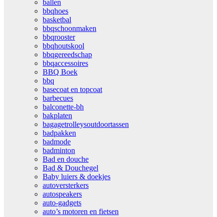
ballen
bbqhoes
basketbal
bbqschoonmaken
bbqrooster
bbqhoutskool
bbqgereedschap
bbqaccessoires
BBQ Boek
bbq
basecoat en topcoat
barbecues
balconette-bh
bakplaten
bagagetrolleysoutdoortassen
badpakken
badmode
badminton
Bad en douche
Bad & Douchegel
Baby luiers & doekjes
autoversterkers
autospeakers
auto-gadgets
auto’s motoren en fietsen