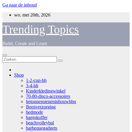
Ga naar de inhoud
wo. mei 20th, 2026
Trending Topics
Build, Create and Learn
Shop
1-2-cup-bh
3-4-bh
Kinderkledingwinkel
70-80-disco-accessoires
betonnensteneninbouwbbq
Beenverzorging
bedmode
banjokoffer
beachvolleybal
barbequegadgets