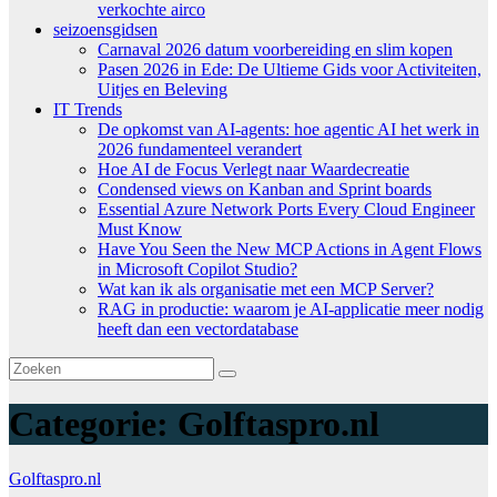
verkochte airco
seizoensgidsen
Carnaval 2026 datum voorbereiding en slim kopen
Pasen 2026 in Ede: De Ultieme Gids voor Activiteiten,
Uitjes en Beleving
IT Trends
De opkomst van AI-agents: hoe agentic AI het werk in
2026 fundamenteel verandert
Hoe AI de Focus Verlegt naar Waardecreatie
Condensed views on Kanban and Sprint boards
Essential Azure Network Ports Every Cloud Engineer
Must Know
Have You Seen the New MCP Actions in Agent Flows
in Microsoft Copilot Studio?
Wat kan ik als organisatie met een MCP Server?
RAG in productie: waarom je AI-applicatie meer nodig
heeft dan een vectordatabase
Categorie:
Golftaspro.nl
Golftaspro.nl