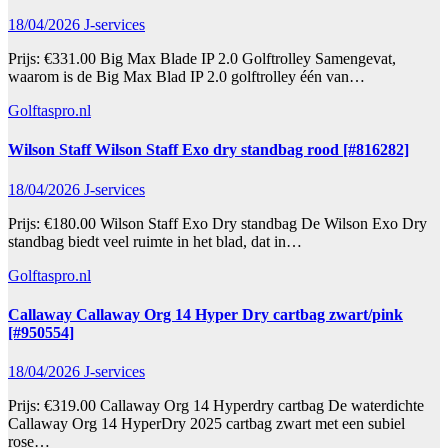
18/04/2026
J-services
Prijs: €331.00 Big Max Blade IP 2.0 Golftrolley Samengevat,
waarom is de Big Max Blad IP 2.0 golftrolley één van…
Golftaspro.nl
Wilson Staff Wilson Staff Exo dry standbag rood [#816282]
18/04/2026
J-services
Prijs: €180.00 Wilson Staff Exo Dry standbag De Wilson Exo Dry
standbag biedt veel ruimte in het blad, dat in…
Golftaspro.nl
Callaway Callaway Org 14 Hyper Dry cartbag zwart/pink
[#950554]
18/04/2026
J-services
Prijs: €319.00 Callaway Org 14 Hyperdry cartbag De waterdichte
Callaway Org 14 HyperDry 2025 cartbag zwart met een subiel
rose…