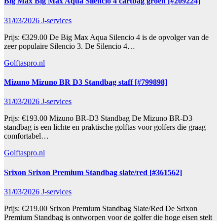
Big Max Big Max Aqua Silencio 4 cartbag groen [#209224]
31/03/2026
J-services
Prijs: €329.00 De Big Max Aqua Silencio 4 is de opvolger van de
zeer populaire Silencio 3. De Silencio 4…
Golftaspro.nl
Mizuno Mizuno BR D3 Standbag staff [#799898]
31/03/2026
J-services
Prijs: €193.00 Mizuno BR-D3 Standbag De Mizuno BR-D3
standbag is een lichte en praktische golftas voor golfers die graag
comfortabel…
Golftaspro.nl
Srixon Srixon Premium Standbag slate/red [#361562]
31/03/2026
J-services
Prijs: €219.00 Srixon Premium Standbag Slate/Red De Srixon
Premium Standbag is ontworpen voor de golfer die hoge eisen stelt