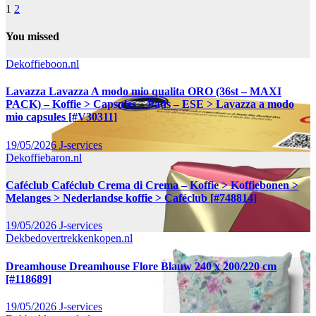
1
2
You missed
Dekoffieboon.nl
Lavazza Lavazza A modo mio qualita ORO (36st – MAXI
PACK) – Koffie > Capsules – Pads – ESE > Lavazza a modo
mio capsules [#V30311]
19/05/2026
J-services
Dekoffiebaron.nl
Caféclub Caféclub Crema di Crema – Koffie > Koffiebonen >
Melanges > Nederlandse koffie > Caféclub [#748814]
19/05/2026
J-services
Dekbedovertrekkenkopen.nl
Dreamhouse Dreamhouse Flore Blauw 240 x 200/220 cm
[#118689]
19/05/2026
J-services