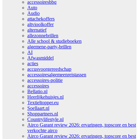
accessoiresbbq
Auto
Audio
attachekoffers
altvioolkoffer
alternatief
allezonnebrillen
Alle school & studieboeken
algemene-party-brillen
AI
Afwasmiddel
acties
accusvoorgereedschap
accessoiresalgemeenreistassen
accessoires-politie
accessoires
Bellatio.nl
Heerlijkehuisjes.nl
Textieltopper.eu
Soellaart.nl
Shoppartners.nl
Countrylifestyle.nl
Airco Garant review 2026: ervaringen, topscore en best
verkochte airco
Airco Garant review 2026: ervaringen, topscore en best