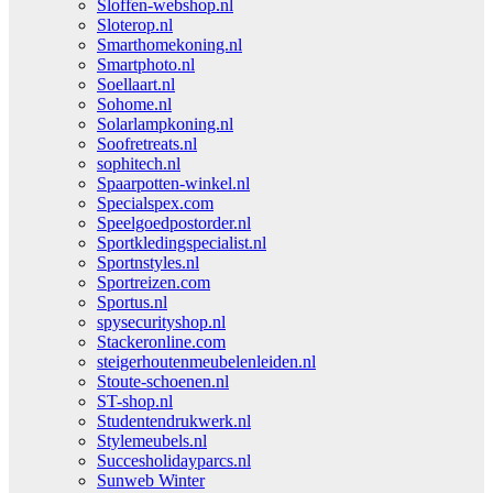
Sloffen-webshop.nl
Sloterop.nl
Smarthomekoning.nl
Smartphoto.nl
Soellaart.nl
Sohome.nl
Solarlampkoning.nl
Soofretreats.nl
sophitech.nl
Spaarpotten-winkel.nl
Specialspex.com
Speelgoedpostorder.nl
Sportkledingspecialist.nl
Sportnstyles.nl
Sportreizen.com
Sportus.nl
spysecurityshop.nl
Stackeronline.com
steigerhoutenmeubelenleiden.nl
Stoute-schoenen.nl
ST-shop.nl
Studentendrukwerk.nl
Stylemeubels.nl
Succesholidayparcs.nl
Sunweb Winter