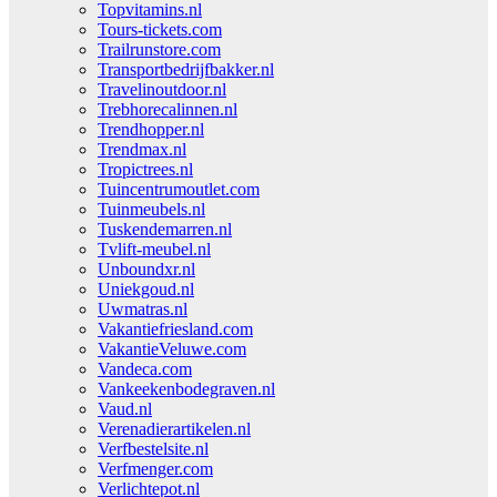
Topvitamins.nl
Tours-tickets.com
Trailrunstore.com
Transportbedrijfbakker.nl
Travelinoutdoor.nl
Trebhorecalinnen.nl
Trendhopper.nl
Trendmax.nl
Tropictrees.nl
Tuincentrumoutlet.com
Tuinmeubels.nl
Tuskendemarren.nl
Tvlift-meubel.nl
Unboundxr.nl
Uniekgoud.nl
Uwmatras.nl
Vakantiefriesland.com
VakantieVeluwe.com
Vandeca.com
Vankeekenbodegraven.nl
Vaud.nl
Verenadierartikelen.nl
Verfbestelsite.nl
Verfmenger.com
Verlichtepot.nl