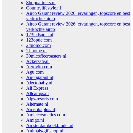
Shoppartners.nl
Countrylifestyle.nl
Airco Garant review 2026: ervaringen, topscore en best
verkochte airco
Airco Garant review 2026: ervaringen, topscore en best
verkochte airco
123ledspots.nl
123optic.com
24uomo.com
2Lhome.nl
30mlcoffeeroasters.nl
Ackersate.nl
Aerovito.com
Agu.com
Aircogarant.nl
Alectobaby.nl
Ali Express
Allcamps.nl
Alps-resorts.com
Alternate.nl
Amerikaplus.nl
Amicicosmetics.com
Amigo.nl
Amsterdamboekbinder.nl
Animals-giftshop.nl