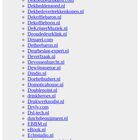
Dekbedbedrukken.com
Dekbeddengoed.nl
Dekbedovertrekkenkopen.nl
Dekoffiebaron.nl
Dekoffieboon.nl
DeKrijgerMuziek.nl
Deoudedeurklink.nl
Deparel.com
Detheebaron.nl
Deurbeslag-expert.nl
Deverfzaak.nl
Devossenburcht.nl
Dewijngoeroe.nl
Dindio.nl
Doehetbudget.nl
Domoticahouse.nl
Doublepoint.nl
drinkheroes.nl
Drukwerknodig.nl
Dryly.com
Dsl-tech.nl
dutchdjequipment.nl
EBBM.nl
eBook.nl
Echtstudio.nl