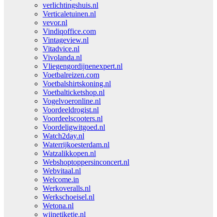
verlichtingshuis.nl
Verticaletuinen.nl
vevor.nl
Vindiqoffice.com
Vintageview.nl
Vitadvice.nl
Vivolanda.nl
Vliegengordijnenexpert.nl
Voetbalreizen.com
Voetbalshirtskoning.nl
Voetbalticketshop.nl
Vogelvoeronline.nl
Voordeeldrogist.nl
Voordeelscooters.nl
Voordeligwitgoed.nl
Watch2day.nl
Waterrijkoesterdam.nl
Watzalikkopen.nl
Webshoptoppersinconcert.nl
Webvitaal.nl
Welcome.in
Werkoveralls.nl
Werkschoeisel.nl
Wetona.nl
wijnetiketje.nl