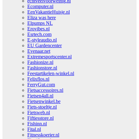
echtveelvoorweinig.nl
Ecomputer.nl
EenVakantieHuisje.nl
Eliza was here
Elpumps NL
Erovibes.nl
Esrtech.com
E-styleaudio.nl
EU Gardencenter
Evenaar.net
Extremesportscenter.nl
Fashionize.nl
Fashionstore.nl
Feestartikelen-winkel.nl
Felixflos.nl
FerryGut.com
Fietsaccessoires.nl
Fietsen4all.nl
Fietsenwinkel.be
Fiets-stoeltje.nl
Fietsweb.nl
Fiftiesstore.nl
Fishinn.nl
Fital.nl
Fitnesskoerier.nl