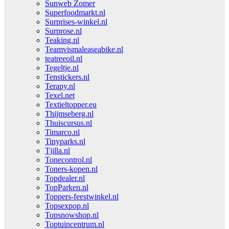
Sunweb Zomer
Superfoodmarkt.nl
Surprises-winkel.nl
Surprose.nl
Teaking.nl
Teamvismaleaseabike.nl
teatreeoil.nl
Tegeltje.nl
Tenstickers.nl
Terapy.nl
Texel.net
Textieltopper.eu
Thijmseberg.nl
Thuiscursus.nl
Timarco.nl
Tinyparks.nl
Tjilla.nl
Tonecontrol.nl
Toners-kopen.nl
Topdealer.nl
TopParken.nl
Toppers-feestwinkel.nl
Topsexpop.nl
Topsnowshop.nl
Toptuincentrum.nl