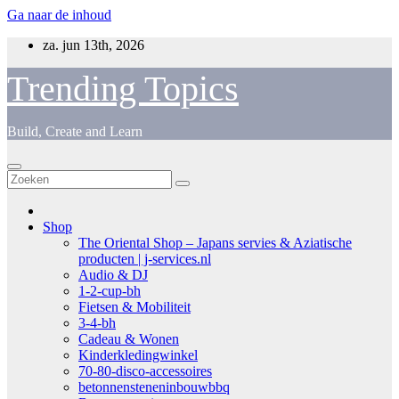
Ga naar de inhoud
za. jun 13th, 2026
Trending Topics
Build, Create and Learn
Shop
The Oriental Shop – Japans servies & Aziatische
producten | j-services.nl
Audio & DJ
1-2-cup-bh
Fietsen & Mobiliteit
3-4-bh
Cadeau & Wonen
Kinderkledingwinkel
70-80-disco-accessoires
betonnensteneninbouwbbq