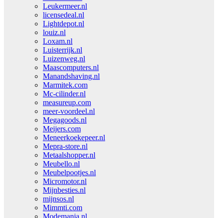
Leukermeer.nl
licensedeal.nl
Lightdepot.nl
louiz.nl
Loxam.nl
Luisterrijk.nl
Luizenweg.nl
Maascomputers.nl
Manandshaving.nl
Marmitek.com
Mc-cilinder.nl
measureup.com
meer-voordeel.nl
Megagoods.nl
Meijers.com
Meneerkoekepeer.nl
Mepra-store.nl
Metaalshopper.nl
Meubello.nl
Meubelpootjes.nl
Micromotor.nl
Mijnbesties.nl
mijnsos.nl
Mimmti.com
Modemania.nl