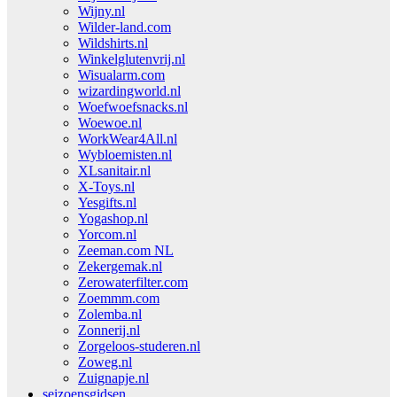
Wijny.nl
Wilder-land.com
Wildshirts.nl
Winkelglutenvrij.nl
Wisualarm.com
wizardingworld.nl
Woefwoefsnacks.nl
Woewoe.nl
WorkWear4All.nl
Wybloemisten.nl
XLsanitair.nl
X-Toys.nl
Yesgifts.nl
Yogashop.nl
Yorcom.nl
Zeeman.com NL
Zekergemak.nl
Zerowaterfilter.com
Zoemmm.com
Zolemba.nl
Zonnerij.nl
Zorgeloos-studeren.nl
Zoweg.nl
Zuignapje.nl
seizoensgidsen