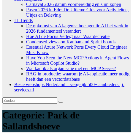
Carnaval 2026 datum voorbereiding en slim kopen
Pasen 2026 in Ede: De Ultieme Gids voor Activiteiten,
Uitjes en Beleving
IT Trends
De opkomst van AI-agents: hoe agentic AI het werk in
2026 fundamenteel verandert
Hoe AI de Focus Verlegt naar Waardecreatie
Condensed views on Kanban and Sprint boards
Essential Azure Network Ports Every Cloud Engineer
Must Know
Have You Seen the New MCP Actions in Agent Flows
in Microsoft Copilot Studio?
Wat kan ik als organisatie met een MCP Server?
RAG in productie: waarom je AI-applicatie meer nodig
heeft dan een vectordatabase
Beste webshops Nederland – vergelijk 500+ aanbieders | j-
services.nl
Categorie:
Park de
Sallandshoeve