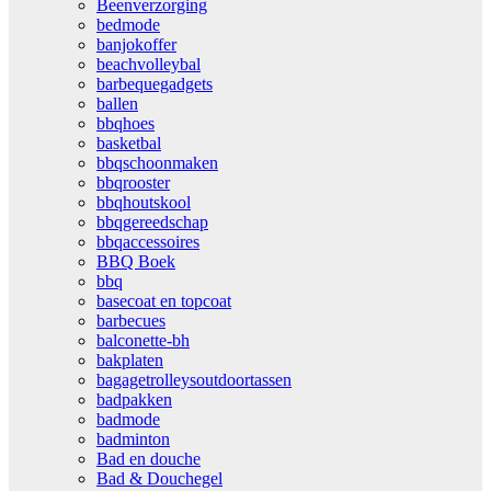
Beenverzorging
bedmode
banjokoffer
beachvolleybal
barbequegadgets
ballen
bbqhoes
basketbal
bbqschoonmaken
bbqrooster
bbqhoutskool
bbqgereedschap
bbqaccessoires
BBQ Boek
bbq
basecoat en topcoat
barbecues
balconette-bh
bakplaten
bagagetrolleysoutdoortassen
badpakken
badmode
badminton
Bad en douche
Bad & Douchegel