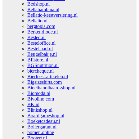
Bedshop.nl
Bellabambina.nl
Bellatio-kerstversiering.nl
Bellatio.nl
bergtopia.com
Berkenrhode.nl
Besled.nl
Besteloffice.nl
Besteltaart.nl
Beugelbakje.nl
Bffstore.nl
BGSnutrition.nl
biercheque.nl
Bierfeest-artikelen.nl
Bigsizeshirts.com
Bioethanolhaard-shop.nl
Biomoda.nl
Bivolino.com
BK.nl
Blinkshop.nl
Boardgameshop.nl
Boeketcadeau.nl
Boilergarant.nl
bomen.online
Bootert.nl