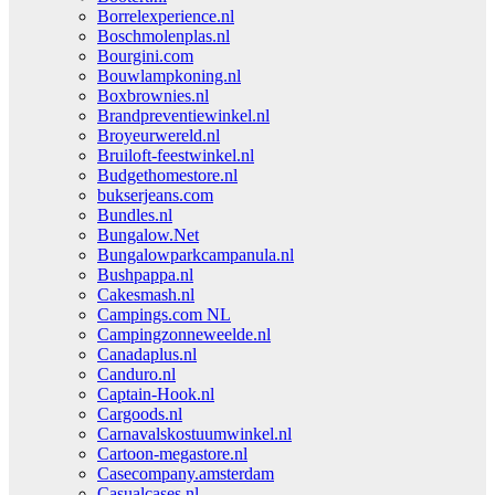
Borrelexperience.nl
Boschmolenplas.nl
Bourgini.com
Bouwlampkoning.nl
Boxbrownies.nl
Brandpreventiewinkel.nl
Broyeurwereld.nl
Bruiloft-feestwinkel.nl
Budgethomestore.nl
bukserjeans.com
Bundles.nl
Bungalow.Net
Bungalowparkcampanula.nl
Bushpappa.nl
Cakesmash.nl
Campings.com NL
Campingzonneweelde.nl
Canadaplus.nl
Canduro.nl
Captain-Hook.nl
Cargoods.nl
Carnavalskostuumwinkel.nl
Cartoon-megastore.nl
Casecompany.amsterdam
Casualcases.nl