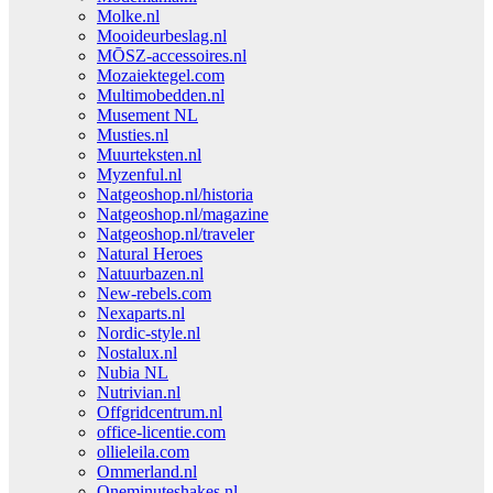
Molke.nl
Mooideurbeslag.nl
MŌSZ-accessoires.nl
Mozaiektegel.com
Multimobedden.nl
Musement NL
Musties.nl
Muurteksten.nl
Myzenful.nl
Natgeoshop.nl/historia
Natgeoshop.nl/magazine
Natgeoshop.nl/traveler
Natural Heroes
Natuurbazen.nl
New-rebels.com
Nexaparts.nl
Nordic-style.nl
Nostalux.nl
Nubia NL
Nutrivian.nl
Offgridcentrum.nl
office-licentie.com
ollieleila.com
Ommerland.nl
Oneminuteshakes.nl