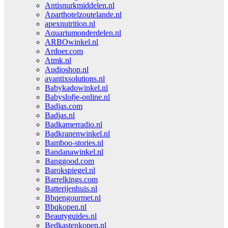
Antisnurkmiddelen.nl
Aparthotelzoutelande.nl
apexnutrition.nl
Aquariumonderdelen.nl
ARBOwinkel.nl
Ardoer.com
Atmk.nl
Audioshop.nl
avantixsolutions.nl
Babykadowinkel.nl
Babyslofje-online.nl
Badjas.com
Badjas.nl
Badkamerradio.nl
Badkranenwinkel.nl
Bamboo-stories.nl
Bandanawinkel.nl
Banggood.com
Barokspiegel.nl
Barrelkings.com
Batterijenhuis.nl
Bbqengourmet.nl
Bbqkopen.nl
Beautyguides.nl
Bedkastenkopen.nl