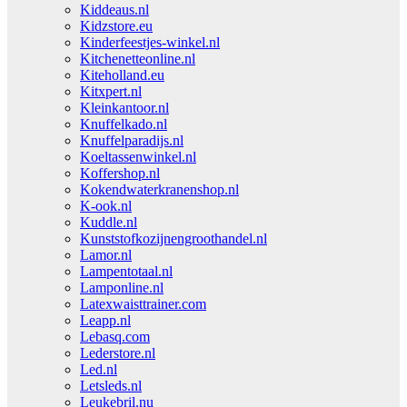
Kiddeaus.nl
Kidzstore.eu
Kinderfeestjes-winkel.nl
Kitchenetteonline.nl
Kiteholland.eu
Kitxpert.nl
Kleinkantoor.nl
Knuffelkado.nl
Knuffelparadijs.nl
Koeltassenwinkel.nl
Koffershop.nl
Kokendwaterkranenshop.nl
K-ook.nl
Kuddle.nl
Kunststofkozijnengroothandel.nl
Lamor.nl
Lampentotaal.nl
Lamponline.nl
Latexwaisttrainer.com
Leapp.nl
Lebasq.com
Lederstore.nl
Led.nl
Letsleds.nl
Leukebril.nu