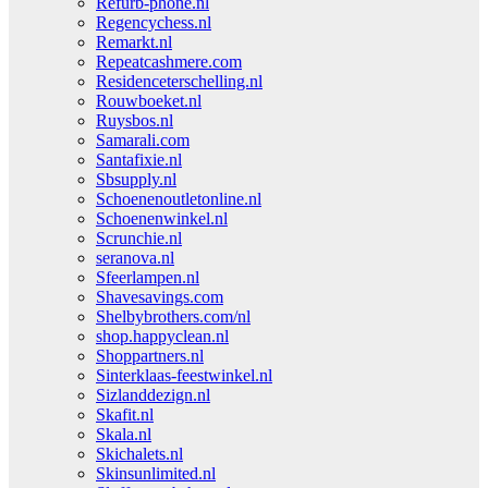
Refurb-phone.nl
Regencychess.nl
Remarkt.nl
Repeatcashmere.com
Residenceterschelling.nl
Rouwboeket.nl
Ruysbos.nl
Samarali.com
Santafixie.nl
Sbsupply.nl
Schoenenoutletonline.nl
Schoenenwinkel.nl
Scrunchie.nl
seranova.nl
Sfeerlampen.nl
Shavesavings.com
Shelbybrothers.com/nl
shop.happyclean.nl
Shoppartners.nl
Sinterklaas-feestwinkel.nl
Sizlanddezign.nl
Skafit.nl
Skala.nl
Skichalets.nl
Skinsunlimited.nl