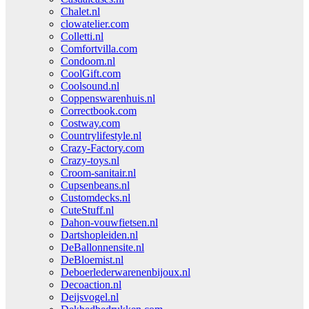
Chalet.nl
clowatelier.com
Colletti.nl
Comfortvilla.com
Condoom.nl
CoolGift.com
Coolsound.nl
Coppenswarenhuis.nl
Correctbook.com
Costway.com
Countrylifestyle.nl
Crazy-Factory.com
Crazy-toys.nl
Croom-sanitair.nl
Cupsenbeans.nl
Customdecks.nl
CuteStuff.nl
Dahon-vouwfietsen.nl
Dartshopleiden.nl
DeBallonnensite.nl
DeBloemist.nl
Deboerlederwarenenbijoux.nl
Decoaction.nl
Deijsvogel.nl