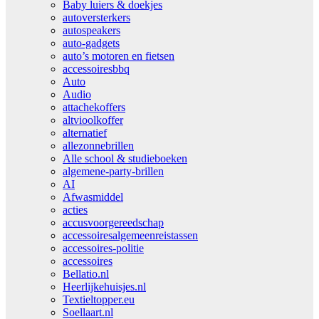
Baby luiers & doekjes
autoversterkers
autospeakers
auto-gadgets
auto’s motoren en fietsen
accessoiresbbq
Auto
Audio
attachekoffers
altvioolkoffer
alternatief
allezonnebrillen
Alle school & studieboeken
algemene-party-brillen
AI
Afwasmiddel
acties
accusvoorgereedschap
accessoiresalgemeenreistassen
accessoires-politie
accessoires
Bellatio.nl
Heerlijkehuisjes.nl
Textieltopper.eu
Soellaart.nl