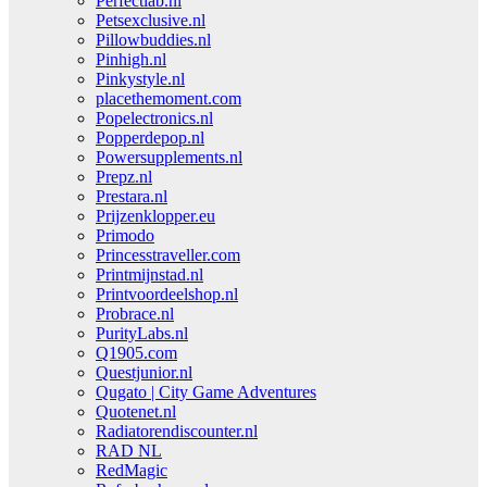
Perfectlab.nl
Petsexclusive.nl
Pillowbuddies.nl
Pinhigh.nl
Pinkystyle.nl
placethemoment.com
Popelectronics.nl
Popperdepop.nl
Powersupplements.nl
Prepz.nl
Prestara.nl
Prijzenklopper.eu
Primodo
Princesstraveller.com
Printmijnstad.nl
Printvoordeelshop.nl
Probrace.nl
PurityLabs.nl
Q1905.com
Questjunior.nl
Qugato | City Game Adventures
Quotenet.nl
Radiatorendiscounter.nl
RAD NL
RedMagic