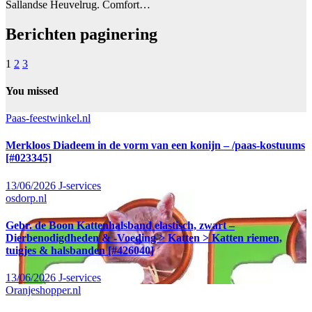
Sallandse Heuvelrug. Comfort…
Berichten paginering
1
2
3
You missed
Paas-feestwinkel.nl
Merkloos Diadeem in de vorm van een konijn – /paas-kostuums
[#023345]
13/06/2026
J-services
osdorp.nl
Gebr. de Boon Kattenhalsband elastisch, zwart –
Dierbenodigdheden & -Voeding > Katten > Katten riemen,
tuigjes & halsbanden [#426040]
13/06/2026
J-services
Oranjeshopper.nl