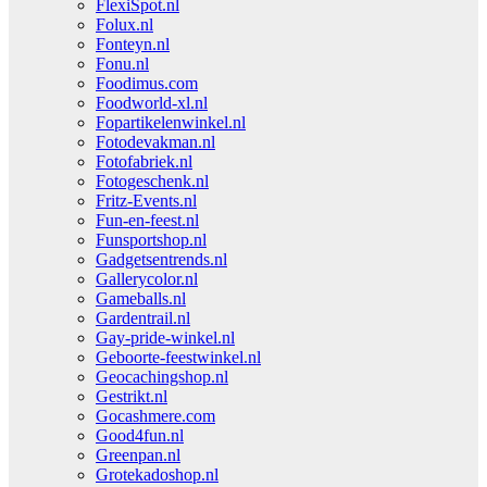
FlexiSpot.nl
Folux.nl
Fonteyn.nl
Fonu.nl
Foodimus.com
Foodworld-xl.nl
Fopartikelenwinkel.nl
Fotodevakman.nl
Fotofabriek.nl
Fotogeschenk.nl
Fritz-Events.nl
Fun-en-feest.nl
Funsportshop.nl
Gadgetsentrends.nl
Gallerycolor.nl
Gameballs.nl
Gardentrail.nl
Gay-pride-winkel.nl
Geboorte-feestwinkel.nl
Geocachingshop.nl
Gestrikt.nl
Gocashmere.com
Good4fun.nl
Greenpan.nl
Grotekadoshop.nl