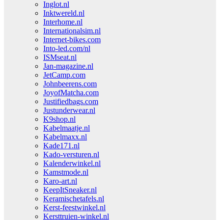
Inglot.nl
Inktwereld.nl
Interhome.nl
Internationalsim.nl
Internet-bikes.com
Into-led.com/nl
ISMseat.nl
Jan-magazine.nl
JetCamp.com
Johnbeerens.com
JoyofMatcha.com
Justifiedbags.com
Justunderwear.nl
K9shop.nl
Kabelmaatje.nl
Kabelmaxx.nl
Kade171.nl
Kado-versturen.nl
Kalenderwinkel.nl
Kamstmode.nl
Karo-art.nl
KeepItSneaker.nl
Keramischetafels.nl
Kerst-feestwinkel.nl
Kersttruien-winkel.nl