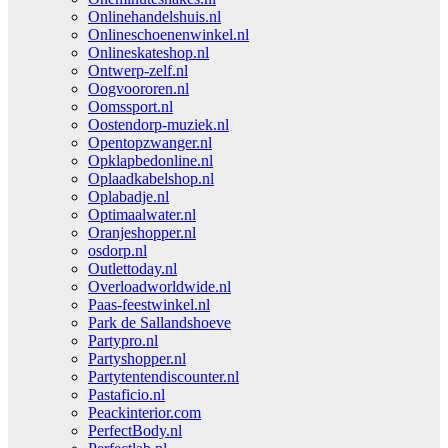
Onlinehandelshuis.nl
Onlineschoenenwinkel.nl
Onlineskateshop.nl
Ontwerp-zelf.nl
Oogvoororen.nl
Oomssport.nl
Oostendorp-muziek.nl
Opentopzwanger.nl
Opklapbedonline.nl
Oplaadkabelshop.nl
Oplabadje.nl
Optimaalwater.nl
Oranjeshopper.nl
osdorp.nl
Outlettoday.nl
Overloadworldwide.nl
Paas-feestwinkel.nl
Park de Sallandshoeve
Partypro.nl
Partyshopper.nl
Partytentendiscounter.nl
Pastaficio.nl
Peackinterior.com
PerfectBody.nl