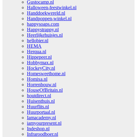
Gustocamp.nl
Halloween-feestwinkel.nl
Handdoekwereld.nl
Handpoppen-winkel.nl
happysoaps.com
Happystrappy.nl
Heerlijkehuisjes.nl
hellobier.nl
HEMA
Herqua.nl
Hippepeer.nl
Hobbymax.nl
HockeyCity.nl
Homesweethome.nl
Homixa.nl
Horrenbouw.nl
HouseOfBritain.nl
houtdirect.nl
Huisenthuis.nl
Huurflits.nl
Huurportaal.nl
Iamacademy.nl
iamyourpresent.nl
Indeshop.nl
Infraroodboer.nl