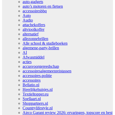
auto-gadgets
auto’s motoren en fietsen
accessoiresbbq
Auto
Audio
attachekoffers
altvioolkoffer
alternatief
allezonnebrillen
Alle school & studieboeken
algemene-party-brillen
AI
Afwasmiddel
acties
accusvoorgereedschap
accessoiresalgemeenreistassen
accessoires-politie
accessoires
Bellatio.nl
Heerlijkehuisjes.nl
Textieltopper.eu
Soellaart.nl
Shoppartners.nl
Countrylifestyle.nl
Airco Garant review 2026: ervaringen, topscore en best