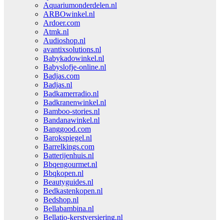
Aquariumonderdelen.nl
ARBOwinkel.nl
Ardoer.com
Atmk.nl
Audioshop.nl
avantixsolutions.nl
Babykadowinkel.nl
Babyslofje-online.nl
Badjas.com
Badjas.nl
Badkamerradio.nl
Badkranenwinkel.nl
Bamboo-stories.nl
Bandanawinkel.nl
Banggood.com
Barokspiegel.nl
Barrelkings.com
Batterijenhuis.nl
Bbqengourmet.nl
Bbqkopen.nl
Beautyguides.nl
Bedkastenkopen.nl
Bedshop.nl
Bellabambina.nl
Bellatio-kerstversiering.nl