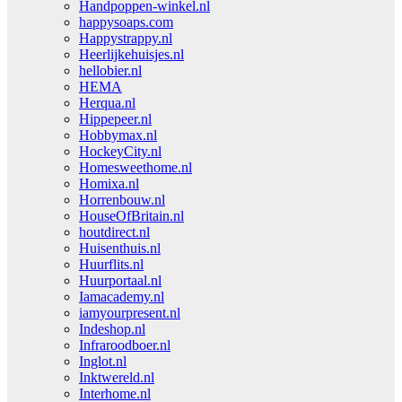
Handpoppen-winkel.nl
happysoaps.com
Happystrappy.nl
Heerlijkehuisjes.nl
hellobier.nl
HEMA
Herqua.nl
Hippepeer.nl
Hobbymax.nl
HockeyCity.nl
Homesweethome.nl
Homixa.nl
Horrenbouw.nl
HouseOfBritain.nl
houtdirect.nl
Huisenthuis.nl
Huurflits.nl
Huurportaal.nl
Iamacademy.nl
iamyourpresent.nl
Indeshop.nl
Infraroodboer.nl
Inglot.nl
Inktwereld.nl
Interhome.nl