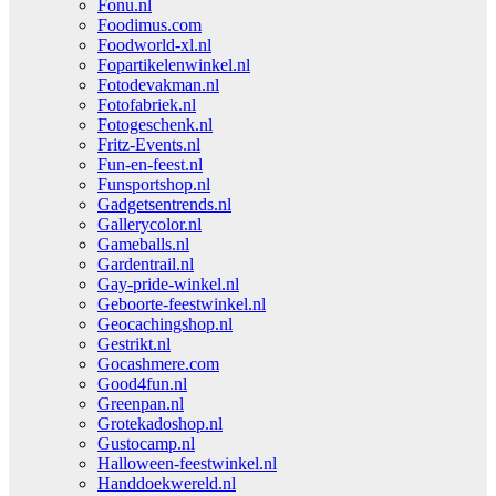
Fonu.nl
Foodimus.com
Foodworld-xl.nl
Fopartikelenwinkel.nl
Fotodevakman.nl
Fotofabriek.nl
Fotogeschenk.nl
Fritz-Events.nl
Fun-en-feest.nl
Funsportshop.nl
Gadgetsentrends.nl
Gallerycolor.nl
Gameballs.nl
Gardentrail.nl
Gay-pride-winkel.nl
Geboorte-feestwinkel.nl
Geocachingshop.nl
Gestrikt.nl
Gocashmere.com
Good4fun.nl
Greenpan.nl
Grotekadoshop.nl
Gustocamp.nl
Halloween-feestwinkel.nl
Handdoekwereld.nl