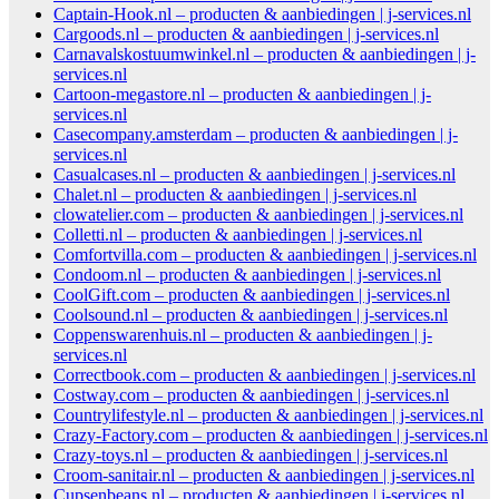
Captain-Hook.nl – producten & aanbiedingen | j-services.nl
Cargoods.nl – producten & aanbiedingen | j-services.nl
Carnavalskostuumwinkel.nl – producten & aanbiedingen | j-
services.nl
Cartoon-megastore.nl – producten & aanbiedingen | j-
services.nl
Casecompany.amsterdam – producten & aanbiedingen | j-
services.nl
Casualcases.nl – producten & aanbiedingen | j-services.nl
Chalet.nl – producten & aanbiedingen | j-services.nl
clowatelier.com – producten & aanbiedingen | j-services.nl
Colletti.nl – producten & aanbiedingen | j-services.nl
Comfortvilla.com – producten & aanbiedingen | j-services.nl
Condoom.nl – producten & aanbiedingen | j-services.nl
CoolGift.com – producten & aanbiedingen | j-services.nl
Coolsound.nl – producten & aanbiedingen | j-services.nl
Coppenswarenhuis.nl – producten & aanbiedingen | j-
services.nl
Correctbook.com – producten & aanbiedingen | j-services.nl
Costway.com – producten & aanbiedingen | j-services.nl
Countrylifestyle.nl – producten & aanbiedingen | j-services.nl
Crazy-Factory.com – producten & aanbiedingen | j-services.nl
Crazy-toys.nl – producten & aanbiedingen | j-services.nl
Croom-sanitair.nl – producten & aanbiedingen | j-services.nl
Cupsenbeans.nl – producten & aanbiedingen | j-services.nl