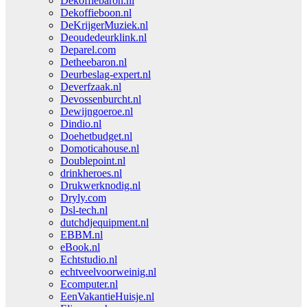
Dekoffiebaron.nl
Dekoffieboon.nl
DeKrijgerMuziek.nl
Deoudedeurklink.nl
Deparel.com
Detheebaron.nl
Deurbeslag-expert.nl
Deverfzaak.nl
Devossenburcht.nl
Dewijngoeroe.nl
Dindio.nl
Doehetbudget.nl
Domoticahouse.nl
Doublepoint.nl
drinkheroes.nl
Drukwerknodig.nl
Dryly.com
Dsl-tech.nl
dutchdjequipment.nl
EBBM.nl
eBook.nl
Echtstudio.nl
echtveelvoorweinig.nl
Ecomputer.nl
EenVakantieHuisje.nl