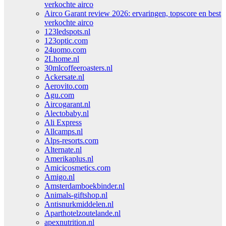
verkochte airco
Airco Garant review 2026: ervaringen, topscore en best
verkochte airco
123ledspots.nl
123optic.com
24uomo.com
2Lhome.nl
30mlcoffeeroasters.nl
Ackersate.nl
Aerovito.com
Agu.com
Aircogarant.nl
Alectobaby.nl
Ali Express
Allcamps.nl
Alps-resorts.com
Alternate.nl
Amerikaplus.nl
Amicicosmetics.com
Amigo.nl
Amsterdamboekbinder.nl
Animals-giftshop.nl
Antisnurkmiddelen.nl
Aparthotelzoutelande.nl
apexnutrition.nl