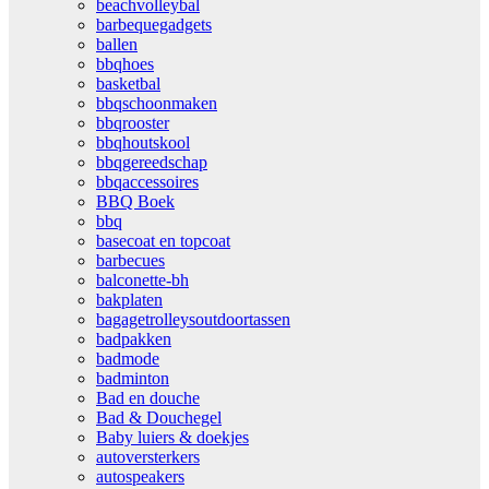
beachvolleybal
barbequegadgets
ballen
bbqhoes
basketbal
bbqschoonmaken
bbqrooster
bbqhoutskool
bbqgereedschap
bbqaccessoires
BBQ Boek
bbq
basecoat en topcoat
barbecues
balconette-bh
bakplaten
bagagetrolleysoutdoortassen
badpakken
badmode
badminton
Bad en douche
Bad & Douchegel
Baby luiers & doekjes
autoversterkers
autospeakers