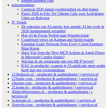
Repeatcashmere.com
seizoensgidsen
Carnaval 2026 datum voorbereiding en slim kopen
Pasen 2026 in Ede: De Ultieme Gids voor Activiteiten,
Uitjes en Beleving
IT Trends
De opkomst van AI-agents: hoe agentic AI het werk in
2026 fundamenteel verandert
Hoe AI de Focus Verlegt naar Waardecreatie
Condensed views on Kanban and Sprint boards
Essential Azure Network Ports Every Cloud Engineer
Must Know
Have You Seen the New MCP Actions in Agent Flows
in Microsoft Copilot Studio?
Wat kan ik als organisatie met een MCP Server?
RAG in productie: waarom je AI-applicatie meer nodig
heeft dan een vectordatabase
123ledspots.nl – producten & aanbiedingen | j-services.nl
123optic.com – producten & aanbiedingen | j-services.nl
24uomo.com – producten & aanbiedingen | j-services.nl
2Lhome.nl – producten & aanbiedingen | j-services.nl
30mlcoffeeroasters.nl – producten & aanbiedingen | j-
services.nl
Ackersate.nl – producten & aanbiedingen | j-services.nl
Aerovito.com – producten & aanbiedingen | j-services.nl