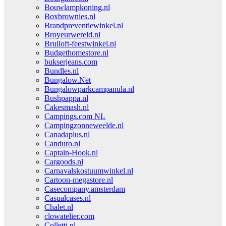
Bouwlampkoning.nl
Boxbrownies.nl
Brandpreventiewinkel.nl
Broyeurwereld.nl
Bruiloft-feestwinkel.nl
Budgethomestore.nl
bukserjeans.com
Bundles.nl
Bungalow.Net
Bungalowparkcampanula.nl
Bushpappa.nl
Cakesmash.nl
Campings.com NL
Campingzonneweelde.nl
Canadaplus.nl
Canduro.nl
Captain-Hook.nl
Cargoods.nl
Carnavalskostuumwinkel.nl
Cartoon-megastore.nl
Casecompany.amsterdam
Casualcases.nl
Chalet.nl
clowatelier.com
Colletti.nl