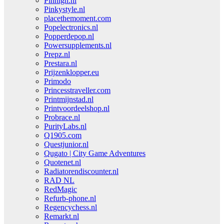
Pinhigh.nl
Pinkystyle.nl
placethemoment.com
Popelectronics.nl
Popperdepop.nl
Powersupplements.nl
Prepz.nl
Prestara.nl
Prijzenklopper.eu
Primodo
Princesstraveller.com
Printmijnstad.nl
Printvoordeelshop.nl
Probrace.nl
PurityLabs.nl
Q1905.com
Questjunior.nl
Qugato | City Game Adventures
Quotenet.nl
Radiatorendiscounter.nl
RAD NL
RedMagic
Refurb-phone.nl
Regencychess.nl
Remarkt.nl