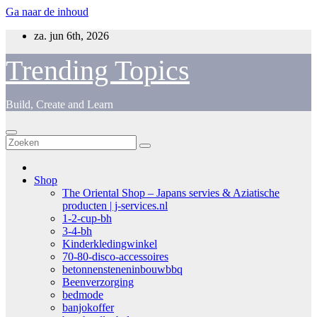
Ga naar de inhoud
za. jun 6th, 2026
Trending Topics
Build, Create and Learn
Shop
The Oriental Shop – Japans servies & Aziatische
producten | j-services.nl
1-2-cup-bh
3-4-bh
Kinderkledingwinkel
70-80-disco-accessoires
betonnensteneninbouwbbq
Beenverzorging
bedmode
banjokoffer