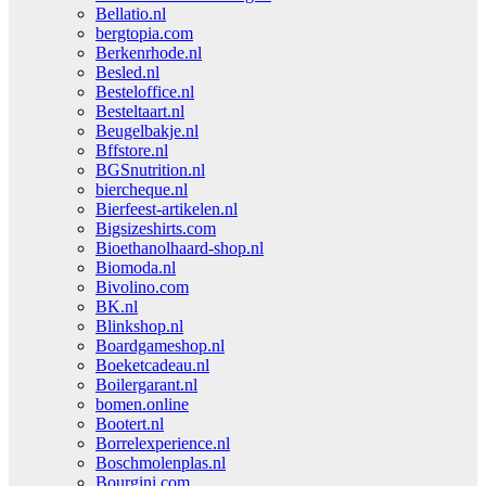
Bellatio.nl
bergtopia.com
Berkenrhode.nl
Besled.nl
Besteloffice.nl
Besteltaart.nl
Beugelbakje.nl
Bffstore.nl
BGSnutrition.nl
biercheque.nl
Bierfeest-artikelen.nl
Bigsizeshirts.com
Bioethanolhaard-shop.nl
Biomoda.nl
Bivolino.com
BK.nl
Blinkshop.nl
Boardgameshop.nl
Boeketcadeau.nl
Boilergarant.nl
bomen.online
Bootert.nl
Borrelexperience.nl
Boschmolenplas.nl
Bourgini.com