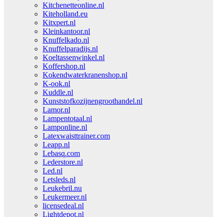
Kitchenetteonline.nl
Kiteholland.eu
Kitxpert.nl
Kleinkantoor.nl
Knuffelkado.nl
Knuffelparadijs.nl
Koeltassenwinkel.nl
Koffershop.nl
Kokendwaterkranenshop.nl
K-ook.nl
Kuddle.nl
Kunststofkozijnengroothandel.nl
Lamor.nl
Lampentotaal.nl
Lamponline.nl
Latexwaisttrainer.com
Leapp.nl
Lebasq.com
Lederstore.nl
Led.nl
Letsleds.nl
Leukebril.nu
Leukermeer.nl
licensedeal.nl
Lightdepot.nl