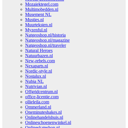
Mozaiektegel.com
Multimobedden.nl
Musement NL
Musties.nl
Muurteksten.nl
Myzenful.nl
Natgeoshop.nl/historia
Natgeoshop.nl/magazine
Natgeoshop.nl/traveler
Natural Heroes
Natuurbazen.nl
New-rebels.com
Nexaparts.nl
Nordic-style.nl
Nostalux.nl
Nubia NL
Nutrivian.nl
Offgridcentrum.nl
office-licentie.com
ollieleila.com
Ommerland.nl
Oneminuteshakes.nl
Onlinehandelshuis.nl
Onlineschoenenwinkel.nl
Onlineskateshop.nl