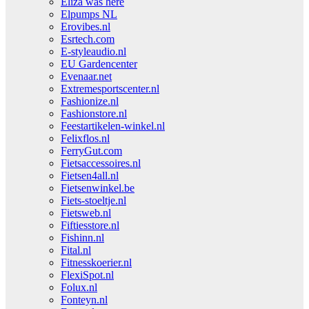
Eliza was here
Elpumps NL
Erovibes.nl
Esrtech.com
E-styleaudio.nl
EU Gardencenter
Evenaar.net
Extremesportscenter.nl
Fashionize.nl
Fashionstore.nl
Feestartikelen-winkel.nl
Felixflos.nl
FerryGut.com
Fietsaccessoires.nl
Fietsen4all.nl
Fietsenwinkel.be
Fiets-stoeltje.nl
Fietsweb.nl
Fiftiesstore.nl
Fishinn.nl
Fital.nl
Fitnesskoerier.nl
FlexiSpot.nl
Folux.nl
Fonteyn.nl