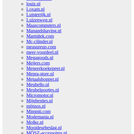
louiz.nl
Loxam.nl
Luisterrijk.nl
Luizenweg.nl
Maascomputers.nl
Manandshaving.nl
Marmitek.com
Mc-cilinder.nl
measureup.com
meer-voordeel.nl
Megagoods.nl
Meijers.com
Meneerkoekepeer.nl
Mepra-store.nl
Metaalshopper.nl
Meubello.nl
Meubelpootjes.nl
Micromotor.nl
Mijnbesties.nl
mijnsos.nl
Mimmti.com
Modemania.nl
Molke.nl
Mooideurbeslag.nl
MŌSZ-accessoires.nl