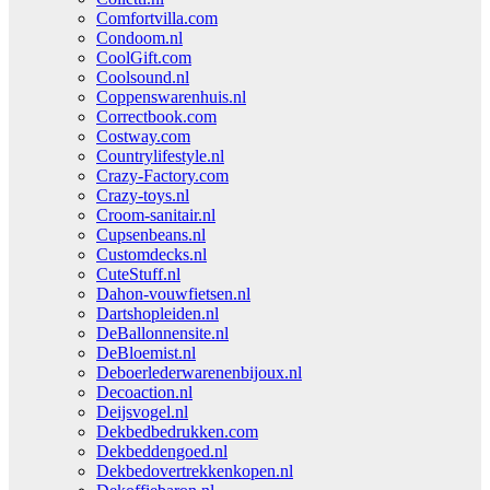
Comfortvilla.com
Condoom.nl
CoolGift.com
Coolsound.nl
Coppenswarenhuis.nl
Correctbook.com
Costway.com
Countrylifestyle.nl
Crazy-Factory.com
Crazy-toys.nl
Croom-sanitair.nl
Cupsenbeans.nl
Customdecks.nl
CuteStuff.nl
Dahon-vouwfietsen.nl
Dartshopleiden.nl
DeBallonnensite.nl
DeBloemist.nl
Deboerlederwarenenbijoux.nl
Decoaction.nl
Deijsvogel.nl
Dekbedbedrukken.com
Dekbeddengoed.nl
Dekbedovertrekkenkopen.nl