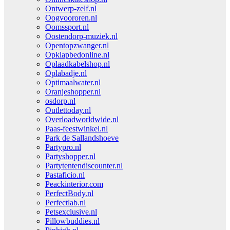
Ontwerp-zelf.nl
Oogvoororen.nl
Oomssport.nl
Oostendorp-muziek.nl
Opentopzwanger.nl
Opklapbedonline.nl
Oplaadkabelshop.nl
Oplabadje.nl
Optimaalwater.nl
Oranjeshopper.nl
osdorp.nl
Outlettoday.nl
Overloadworldwide.nl
Paas-feestwinkel.nl
Park de Sallandshoeve
Partypro.nl
Partyshopper.nl
Partytentendiscounter.nl
Pastaficio.nl
Peackinterior.com
PerfectBody.nl
Perfectlab.nl
Petsexclusive.nl
Pillowbuddies.nl