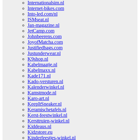
Internationalsim.nl
Internet-bikes.com
Into-led.com/nl
ISMseat.nl
Jan-magazine.nl
JetCamp.com
Johnbeerens.com
JoyofMatcha.com
Justifiedbags.com
Justunderwear.nl
K9shop.nl
Kabelmaatje.nl
Kabelmaxx.nl
Kade171.nl
Kado-versturen.nl
Kalenderwinkel.nl
Kamstmode.nl
Karo-art.nl
KeepItSneaker.nl
Keramischetafels.nl
Kerst-feestwinkel.nl
Kersttruien-winkel.nl
Kiddeaus.nl
Kidzstore.eu
Kinderfeestjes-winkel.nl