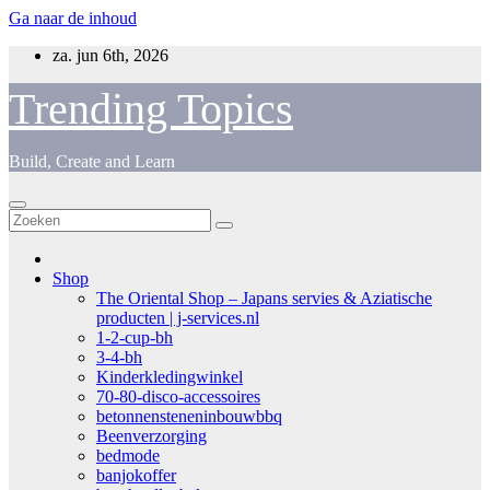
Ga naar de inhoud
za. jun 6th, 2026
Trending Topics
Build, Create and Learn
Shop
The Oriental Shop – Japans servies & Aziatische
producten | j-services.nl
1-2-cup-bh
3-4-bh
Kinderkledingwinkel
70-80-disco-accessoires
betonnensteneninbouwbbq
Beenverzorging
bedmode
banjokoffer