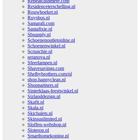
Repeatcashmere.com
Residenceterschelling.nl
Rouwboeket.nl
Ruysbos.nl
Samarali.com
Santafixie.nl
Sbsupply.nl
Schoenenoutletonline.nl
Schoenenwinkel.nl
Scrunchie.nl
seranova.nl
Sfeerlampen.nl
Shavesavings.com
Shelbybrothers.com/nl
shop.happyclean.nl
Shoppartners.nl
Sinterklaas-feestwinkel.nl
Sizlanddezign.nl
Skafit.nl
Skala.nl
Skichalets.nl
Skinsunlimited.nl
Sloffen-webshop.nl
Sloterop.nl
Smarthomekoning.nl