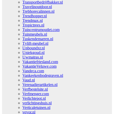
Transportbedrijfbakker.nl
Travelinoutdoor.nl
Trebhorecalinnen.nl
Trendhopper.nl
Trendmax.nl
Tropictrees.nl
Tuincentrumoutlet.com
Tuinmeubels.nl
Tuskendemarren.nl
Tvlift-meubel.nl
Unboundxr.nl
Uniekgoud.nl
Uwmatras.nl
Vakantiefriesland.com
VakantieVeluwe.com
Vandeca.com
Vankeekenbodegraven.nl
Vaud.nl
Verenadierartikelen.nl
Verfbestelsite.nl
Verfmenger.com
Verlichtepot.nl
verlichtingshuis.nl
Verticaletuinen.nl
vevor.nl