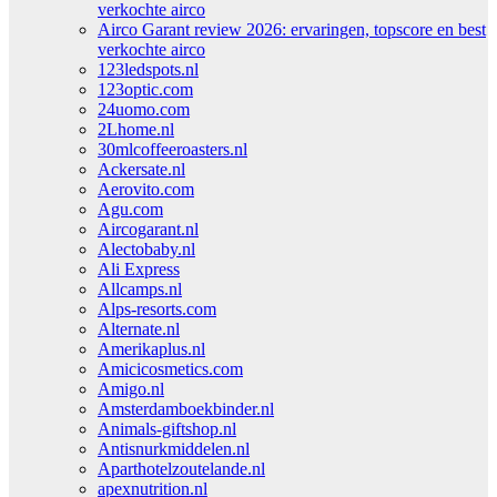
verkochte airco
Airco Garant review 2026: ervaringen, topscore en best
verkochte airco
123ledspots.nl
123optic.com
24uomo.com
2Lhome.nl
30mlcoffeeroasters.nl
Ackersate.nl
Aerovito.com
Agu.com
Aircogarant.nl
Alectobaby.nl
Ali Express
Allcamps.nl
Alps-resorts.com
Alternate.nl
Amerikaplus.nl
Amicicosmetics.com
Amigo.nl
Amsterdamboekbinder.nl
Animals-giftshop.nl
Antisnurkmiddelen.nl
Aparthotelzoutelande.nl
apexnutrition.nl