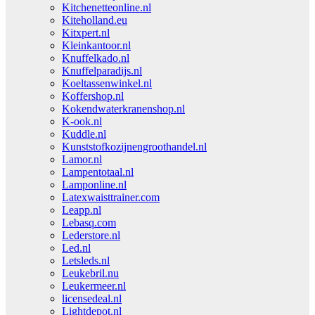
Kitchenetteonline.nl
Kiteholland.eu
Kitxpert.nl
Kleinkantoor.nl
Knuffelkado.nl
Knuffelparadijs.nl
Koeltassenwinkel.nl
Koffershop.nl
Kokendwaterkranenshop.nl
K-ook.nl
Kuddle.nl
Kunststofkozijnengroothandel.nl
Lamor.nl
Lampentotaal.nl
Lamponline.nl
Latexwaisttrainer.com
Leapp.nl
Lebasq.com
Lederstore.nl
Led.nl
Letsleds.nl
Leukebril.nu
Leukermeer.nl
licensedeal.nl
Lightdepot.nl