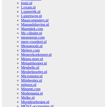
louiz.nl
Loxam.nl
Luisterrijk.nl
Luizenweg.nl
Maascomputers.nl
Manandshaving.nl
Marmitek.com
Mc-cilinder.nl
measureup.com
meer-voordeel.nl
Megagoods.nl
Meijers.com
Meneerkoekepeer.nl
Mepra-store.nl
Metaalshopper.nl
Meubello.nl
Meubelpootjes.nl
Micromotor.nl
Mijnbesties.nl
mijnsos.nl
Mimmti.com
Modemania.nl
Molke.nl
Mooideurbeslag.nl
MŌSZ-accessoires.nl