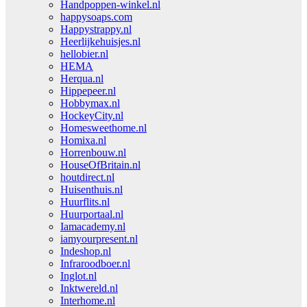
Handpoppen-winkel.nl
happysoaps.com
Happystrappy.nl
Heerlijkehuisjes.nl
hellobier.nl
HEMA
Herqua.nl
Hippepeer.nl
Hobbymax.nl
HockeyCity.nl
Homesweethome.nl
Homixa.nl
Horrenbouw.nl
HouseOfBritain.nl
houtdirect.nl
Huisenthuis.nl
Huurflits.nl
Huurportaal.nl
Iamacademy.nl
iamyourpresent.nl
Indeshop.nl
Infraroodboer.nl
Inglot.nl
Inktwereld.nl
Interhome.nl