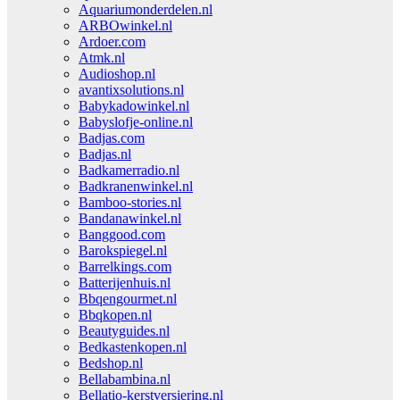
Aquariumonderdelen.nl
ARBOwinkel.nl
Ardoer.com
Atmk.nl
Audioshop.nl
avantixsolutions.nl
Babykadowinkel.nl
Babyslofje-online.nl
Badjas.com
Badjas.nl
Badkamerradio.nl
Badkranenwinkel.nl
Bamboo-stories.nl
Bandanawinkel.nl
Banggood.com
Barokspiegel.nl
Barrelkings.com
Batterijenhuis.nl
Bbqengourmet.nl
Bbqkopen.nl
Beautyguides.nl
Bedkastenkopen.nl
Bedshop.nl
Bellabambina.nl
Bellatio-kerstversiering.nl