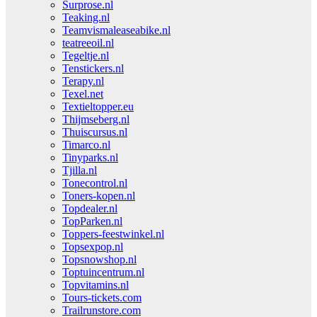
Surprose.nl
Teaking.nl
Teamvismaleaseabike.nl
teatreeoil.nl
Tegeltje.nl
Tenstickers.nl
Terapy.nl
Texel.net
Textieltopper.eu
Thijmseberg.nl
Thuiscursus.nl
Timarco.nl
Tinyparks.nl
Tjilla.nl
Tonecontrol.nl
Toners-kopen.nl
Topdealer.nl
TopParken.nl
Toppers-feestwinkel.nl
Topsexpop.nl
Topsnowshop.nl
Toptuincentrum.nl
Topvitamins.nl
Tours-tickets.com
Trailrunstore.com