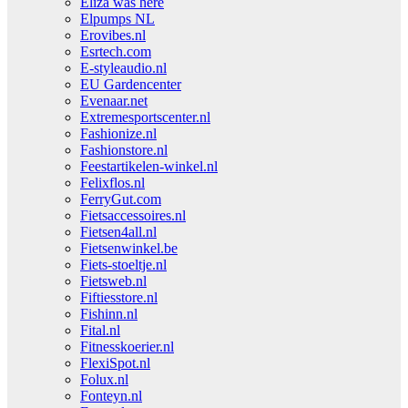
Eliza was here
Elpumps NL
Erovibes.nl
Esrtech.com
E-styleaudio.nl
EU Gardencenter
Evenaar.net
Extremesportscenter.nl
Fashionize.nl
Fashionstore.nl
Feestartikelen-winkel.nl
Felixflos.nl
FerryGut.com
Fietsaccessoires.nl
Fietsen4all.nl
Fietsenwinkel.be
Fiets-stoeltje.nl
Fietsweb.nl
Fiftiesstore.nl
Fishinn.nl
Fital.nl
Fitnesskoerier.nl
FlexiSpot.nl
Folux.nl
Fonteyn.nl