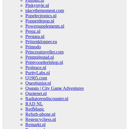
Pinhigh.nl
Pinkystyle.nl
placethemoment.com
Popelectronics.nl
Popperdepop.nl
Powersupplements.nl
Prepz.nl
Prestara.nl
Prijzenklopper.eu
Primodo
Princesstraveller.com
Printmijnstad.nl
Printvoordeelshop.nl
Probrace.nl
PurityLabs.nl
Q1905.com
Questjunior.nl
Qugato | City Game Adventures
Quotenet.nl
Radiatorendiscounter.nl
RAD NL
RedMagic
Refurb-phone.nl
Regencychess.nl
Remarkt.nl