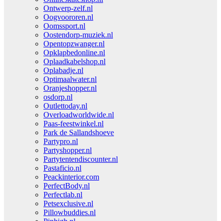
Ontwerp-zelf.nl
Oogvoororen.nl
Oomssport.nl
Oostendorp-muziek.nl
Opentopzwanger.nl
Opklapbedonline.nl
Oplaadkabelshop.nl
Oplabadje.nl
Optimaalwater.nl
Oranjeshopper.nl
osdorp.nl
Outlettoday.nl
Overloadworldwide.nl
Paas-feestwinkel.nl
Park de Sallandshoeve
Partypro.nl
Partyshopper.nl
Partytentendiscounter.nl
Pastaficio.nl
Peackinterior.com
PerfectBody.nl
Perfectlab.nl
Petsexclusive.nl
Pillowbuddies.nl