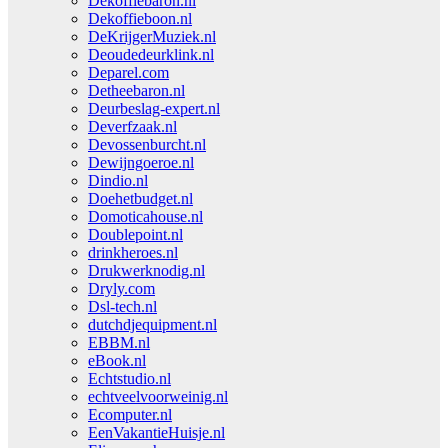
Dekoffiebaron.nl
Dekoffieboon.nl
DeKrijgerMuziek.nl
Deoudedeurklink.nl
Deparel.com
Detheebaron.nl
Deurbeslag-expert.nl
Deverfzaak.nl
Devossenburcht.nl
Dewijngoeroe.nl
Dindio.nl
Doehetbudget.nl
Domoticahouse.nl
Doublepoint.nl
drinkheroes.nl
Drukwerknodig.nl
Dryly.com
Dsl-tech.nl
dutchdjequipment.nl
EBBM.nl
eBook.nl
Echtstudio.nl
echtveelvoorweinig.nl
Ecomputer.nl
EenVakantieHuisje.nl