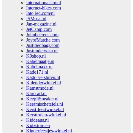
Internationalsim.nl
Internet-bikes.com
Into-led.com/nl
ISMseat.nl
Jan-magazine.nl
JetCamp.com
Johnbeerens.com
JoyofMatcha.com
Justifiedbags.com
Justunderwear.nl
K9shop.nl
Kabelmaatje.nl
Kabelmaxx.nl
Kade171.nl
Kado-versturen.nl
Kalenderwinkel.nl
Kamstmode.nl
Karo-art.nl
KeepItSneaker.nl
Keramischetafels.nl
Kerst-feestwinkel.nl
Kersttruien-winkel.nl
Kiddeaus.nl
Kidzstore.eu
Kinderfeestjes-winkel.nl