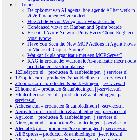
IT Trends
De opkomst van AI-agents: hoe agentic AI het werk in
2026 fundamenteel verandert
Hoe AI de Focus Verlegt naar Waardecreatie
Condensed views on Kanban and Sprint boards
Essential Azure Network Ports Every Cloud Engineer
Must Know
Have You Seen the New MCP Actions in Agent Flows
in Microsoft Copilot Studio?
Wat kan ik als organisatie met een MCP Server?
RAG in productie: waarom je AI-applicatie meer nodig
heeft dan een vectordatabase
123ledspots.nl – producten & aanbiedingen | j-services.nl
123optic.com – producten & aanbiedingen | j-services.nl
24uomo.com – producten & aanbiedingen | j-services.nl
2Lhome.nl – producten & aanbiedingen | j-services.nl
30mlcoffeeroasters.nl – producten & aanbiedingen | j-
services.nl
Ackersate.nl – producten & aanbiedingen | j-services.nl
Aerovito.com – producten & aanbiedingen | j-services.nl
Agu.com – producten & aanbiedingen | j-services.nl
Aircogarant.nl – producten & aanbiedingen | j-services.nl
Alectobaby.nl – producten & aanbiedingen | j-services.nl
Ali Express – producten & aanbiedingen | j-services.nl
Allcamps.nl – producten & aanbiedingen | j-services.nl