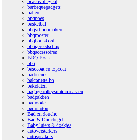
beachvolleybal
barbequegadgets
ballen
bbqhoes
basketbal
bbqschoonmaken
bbqrooster
bbqhoutskool
bbqgereedschap
bbqaccessoires
BBQ Boek
bbq
basecoat en topcoat
barbecues
balconette-bh
bakplaten
bagagetrolleysoutdoortassen
badpakken
badmode
badminton
Bad en douche
Bad & Douchegel
Baby luiers & doekjes
autoversterkers
autospeakers