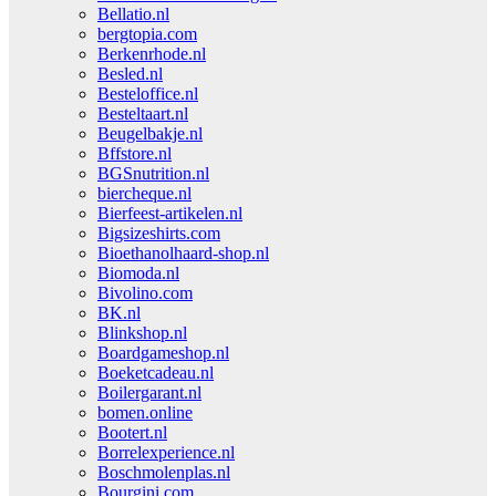
Bellatio.nl
bergtopia.com
Berkenrhode.nl
Besled.nl
Besteloffice.nl
Besteltaart.nl
Beugelbakje.nl
Bffstore.nl
BGSnutrition.nl
biercheque.nl
Bierfeest-artikelen.nl
Bigsizeshirts.com
Bioethanolhaard-shop.nl
Biomoda.nl
Bivolino.com
BK.nl
Blinkshop.nl
Boardgameshop.nl
Boeketcadeau.nl
Boilergarant.nl
bomen.online
Bootert.nl
Borrelexperience.nl
Boschmolenplas.nl
Bourgini.com