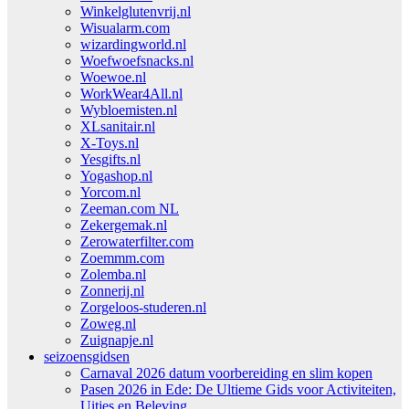
Winkelglutenvrij.nl
Wisualarm.com
wizardingworld.nl
Woefwoefsnacks.nl
Woewoe.nl
WorkWear4All.nl
Wybloemisten.nl
XLsanitair.nl
X-Toys.nl
Yesgifts.nl
Yogashop.nl
Yorcom.nl
Zeeman.com NL
Zekergemak.nl
Zerowaterfilter.com
Zoemmm.com
Zolemba.nl
Zonnerij.nl
Zorgeloos-studeren.nl
Zoweg.nl
Zuignapje.nl
seizoensgidsen
Carnaval 2026 datum voorbereiding en slim kopen
Pasen 2026 in Ede: De Ultieme Gids voor Activiteiten,
Uitjes en Beleving