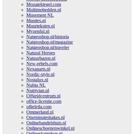
Mozaiektegel.com
Multimobedden.nl
Musement NL
Musties.nl
Muurteksten.nl
Myzenful.nl
Natgeoshop.nl/historia
Natgeoshop.nl/magazine
Natgeoshop.nl/traveler
Natural Heroes
Natuurbazen.nl
New-rebels.com
Nexaparts.nl
Nordic-style.nl
Nostalux.nl
Nubia NL
Nutrivian.nl
Offgridcentrum.nl
office-licentie.com
ollieleila.com
Ommerland.nl
Oneminuteshakes.nl
Onlinehandelshuis.nl
Onlineschoenenwinkel.nl
Onlineskateshop.nl