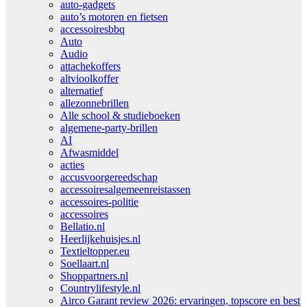
auto-gadgets
auto’s motoren en fietsen
accessoiresbbq
Auto
Audio
attachekoffers
altvioolkoffer
alternatief
allezonnebrillen
Alle school & studieboeken
algemene-party-brillen
AI
Afwasmiddel
acties
accusvoorgereedschap
accessoiresalgemeenreistassen
accessoires-politie
accessoires
Bellatio.nl
Heerlijkehuisjes.nl
Textieltopper.eu
Soellaart.nl
Shoppartners.nl
Countrylifestyle.nl
Airco Garant review 2026: ervaringen, topscore en best