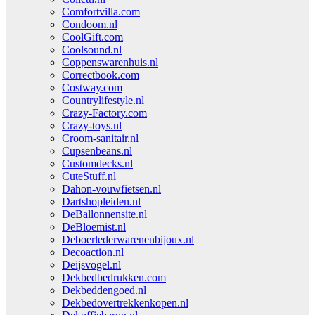
Comfortvilla.com
Condoom.nl
CoolGift.com
Coolsound.nl
Coppenswarenhuis.nl
Correctbook.com
Costway.com
Countrylifestyle.nl
Crazy-Factory.com
Crazy-toys.nl
Croom-sanitair.nl
Cupsenbeans.nl
Customdecks.nl
CuteStuff.nl
Dahon-vouwfietsen.nl
Dartshopleiden.nl
DeBallonnensite.nl
DeBloemist.nl
Deboerlederwarenenbijoux.nl
Decoaction.nl
Deijsvogel.nl
Dekbedbedrukken.com
Dekbeddengoed.nl
Dekbedovertrekkenkopen.nl