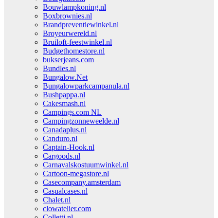
Bouwlampkoning.nl
Boxbrownies.nl
Brandpreventiewinkel.nl
Broyeurwereld.nl
Bruiloft-feestwinkel.nl
Budgethomestore.nl
bukserjeans.com
Bundles.nl
Bungalow.Net
Bungalowparkcampanula.nl
Bushpappa.nl
Cakesmash.nl
Campings.com NL
Campingzonneweelde.nl
Canadaplus.nl
Canduro.nl
Captain-Hook.nl
Cargoods.nl
Carnavalskostuumwinkel.nl
Cartoon-megastore.nl
Casecompany.amsterdam
Casualcases.nl
Chalet.nl
clowatelier.com
Colletti.nl