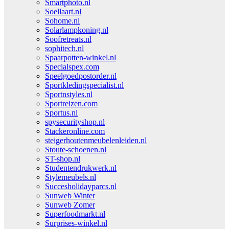
Smartphoto.nl
Soellaart.nl
Sohome.nl
Solarlampkoning.nl
Soofretreats.nl
sophitech.nl
Spaarpotten-winkel.nl
Specialspex.com
Speelgoedpostorder.nl
Sportkledingspecialist.nl
Sportnstyles.nl
Sportreizen.com
Sportus.nl
spysecurityshop.nl
Stackeronline.com
steigerhoutenmeubelenleiden.nl
Stoute-schoenen.nl
ST-shop.nl
Studentendrukwerk.nl
Stylemeubels.nl
Succesholidayparcs.nl
Sunweb Winter
Sunweb Zomer
Superfoodmarkt.nl
Surprises-winkel.nl