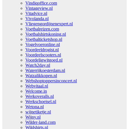
Vindiqoffice.com
Vintageview.nl
Vitadvice.nl
Vivolanda.nl
Vliegengordijnenexpert.nl
Voetbalreizen.com
Voetbalshirtskoning.nl
Voetbalticketshop.nl
Vogelvoeronline.nl
Voordeeldrogist.nl
Voordeelscooters.nl
Voordeligwitgoed.nl
Watch2day.nl
Waterrijkoesterdam.nl
Watzalikkopen.nl
Webshoptoppersinconcert.nl
Webvitaal.nl
Welcome.in
Werkoveralls.nl
Werkschoeisel.nl
Wetona.nl
wijnetiketje.nl
Wijny.nl
Wilder-land.com
Wildshirts.nl