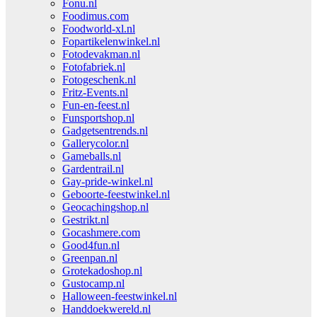
Fonu.nl
Foodimus.com
Foodworld-xl.nl
Fopartikelenwinkel.nl
Fotodevakman.nl
Fotofabriek.nl
Fotogeschenk.nl
Fritz-Events.nl
Fun-en-feest.nl
Funsportshop.nl
Gadgetsentrends.nl
Gallerycolor.nl
Gameballs.nl
Gardentrail.nl
Gay-pride-winkel.nl
Geboorte-feestwinkel.nl
Geocachingshop.nl
Gestrikt.nl
Gocashmere.com
Good4fun.nl
Greenpan.nl
Grotekadoshop.nl
Gustocamp.nl
Halloween-feestwinkel.nl
Handdoekwereld.nl