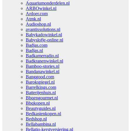
Aquariumonderdelen.nl
ARBOwinkel.nl
Ardoer.com
Atmk.nl
Audioshop.nl
avantixsolutions.nl
Babykadowinkel.nl
Babyslofje-online.nl
Badjas.com
Badjas.nl
Badkamerradio.nl
Badkranenwinkel.nl
Bamboo-stories.nl
Bandanawinkel.nl
Banggood.com
Barokspiegel.nl
Barrelkings.com
Batterijenhuis.nl
Bbqengourmet.nl
Bbqkopen.nl
Beautyguides.nl
Bedkastenkopen.nl
Bedshop.nl
Bellabambina.nl
Bellatio-kerstversiering.nl