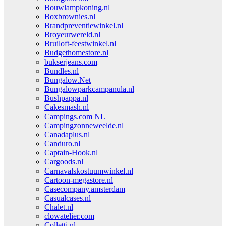
Bouwlampkoning.nl
Boxbrownies.nl
Brandpreventiewinkel.nl
Broyeurwereld.nl
Bruiloft-feestwinkel.nl
Budgethomestore.nl
bukserjeans.com
Bundles.nl
Bungalow.Net
Bungalowparkcampanula.nl
Bushpappa.nl
Cakesmash.nl
Campings.com NL
Campingzonneweelde.nl
Canadaplus.nl
Canduro.nl
Captain-Hook.nl
Cargoods.nl
Carnavalskostuumwinkel.nl
Cartoon-megastore.nl
Casecompany.amsterdam
Casualcases.nl
Chalet.nl
clowatelier.com
Colletti.nl