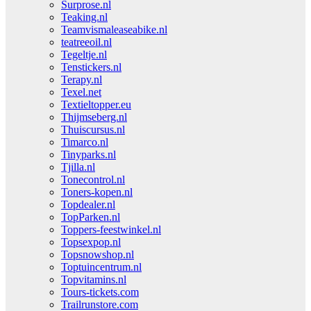
Surprose.nl
Teaking.nl
Teamvismaleaseabike.nl
teatreeoil.nl
Tegeltje.nl
Tenstickers.nl
Terapy.nl
Texel.net
Textieltopper.eu
Thijmseberg.nl
Thuiscursus.nl
Timarco.nl
Tinyparks.nl
Tjilla.nl
Tonecontrol.nl
Toners-kopen.nl
Topdealer.nl
TopParken.nl
Toppers-feestwinkel.nl
Topsexpop.nl
Topsnowshop.nl
Toptuincentrum.nl
Topvitamins.nl
Tours-tickets.com
Trailrunstore.com