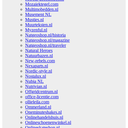
Mozaiektegel.com
Multimobedden.nl
Musement NL
Musties.nl
Muurteksten.nl
Myzenful.nl
Natgeoshop.nl/historia
Natgeoshop.nl/magazine
Natgeoshop.nl/traveler
Natural Heroes
Natuurbazen.nl
New-rebels.com
Nexaparts.nl
Nordic-style.nl
Nostalux.nl
Nubia NL
Nutrivian.nl
Offgridcentrum.nl
office-licentie.com
ollieleila.com
Ommerland.nl
Oneminuteshakes.nl
Onlinehandelshuis.nl
Onlineschoenenwinkel.nl
Onlineskateshop.nl