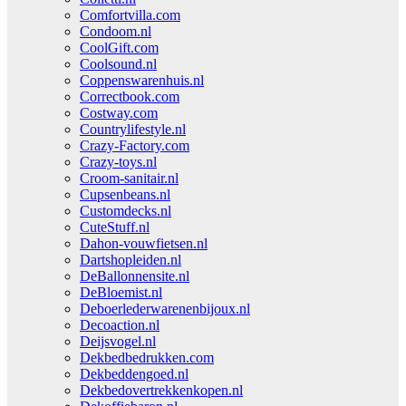
Comfortvilla.com
Condoom.nl
CoolGift.com
Coolsound.nl
Coppenswarenhuis.nl
Correctbook.com
Costway.com
Countrylifestyle.nl
Crazy-Factory.com
Crazy-toys.nl
Croom-sanitair.nl
Cupsenbeans.nl
Customdecks.nl
CuteStuff.nl
Dahon-vouwfietsen.nl
Dartshopleiden.nl
DeBallonnensite.nl
DeBloemist.nl
Deboerlederwarenenbijoux.nl
Decoaction.nl
Deijsvogel.nl
Dekbedbedrukken.com
Dekbeddengoed.nl
Dekbedovertrekkenkopen.nl