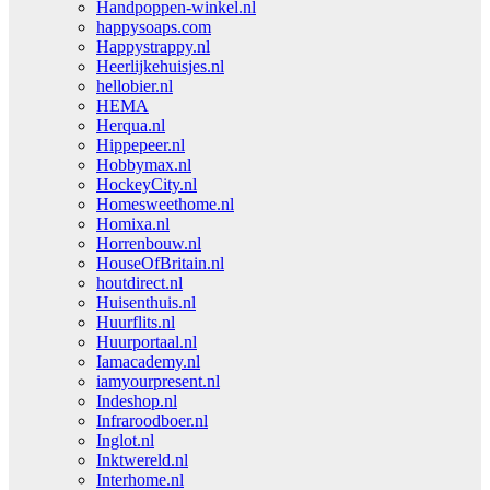
Handpoppen-winkel.nl
happysoaps.com
Happystrappy.nl
Heerlijkehuisjes.nl
hellobier.nl
HEMA
Herqua.nl
Hippepeer.nl
Hobbymax.nl
HockeyCity.nl
Homesweethome.nl
Homixa.nl
Horrenbouw.nl
HouseOfBritain.nl
houtdirect.nl
Huisenthuis.nl
Huurflits.nl
Huurportaal.nl
Iamacademy.nl
iamyourpresent.nl
Indeshop.nl
Infraroodboer.nl
Inglot.nl
Inktwereld.nl
Interhome.nl