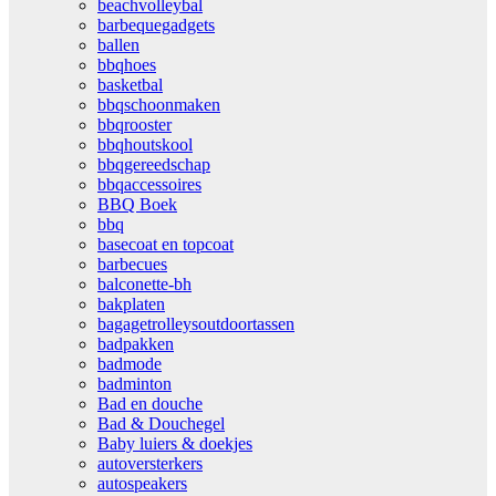
beachvolleybal
barbequegadgets
ballen
bbqhoes
basketbal
bbqschoonmaken
bbqrooster
bbqhoutskool
bbqgereedschap
bbqaccessoires
BBQ Boek
bbq
basecoat en topcoat
barbecues
balconette-bh
bakplaten
bagagetrolleysoutdoortassen
badpakken
badmode
badminton
Bad en douche
Bad & Douchegel
Baby luiers & doekjes
autoversterkers
autospeakers