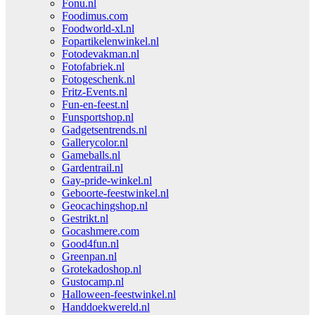
Fonu.nl
Foodimus.com
Foodworld-xl.nl
Fopartikelenwinkel.nl
Fotodevakman.nl
Fotofabriek.nl
Fotogeschenk.nl
Fritz-Events.nl
Fun-en-feest.nl
Funsportshop.nl
Gadgetsentrends.nl
Gallerycolor.nl
Gameballs.nl
Gardentrail.nl
Gay-pride-winkel.nl
Geboorte-feestwinkel.nl
Geocachingshop.nl
Gestrikt.nl
Gocashmere.com
Good4fun.nl
Greenpan.nl
Grotekadoshop.nl
Gustocamp.nl
Halloween-feestwinkel.nl
Handdoekwereld.nl