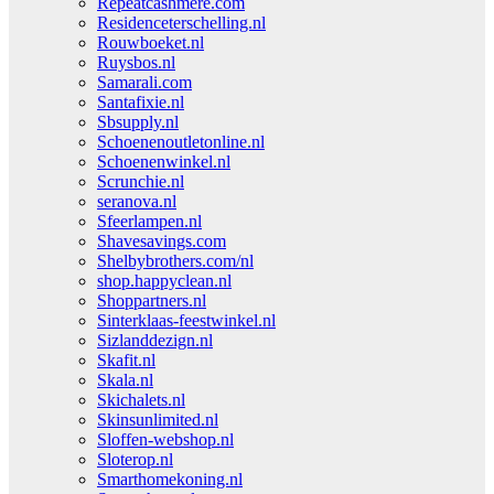
Repeatcashmere.com
Residenceterschelling.nl
Rouwboeket.nl
Ruysbos.nl
Samarali.com
Santafixie.nl
Sbsupply.nl
Schoenenoutletonline.nl
Schoenenwinkel.nl
Scrunchie.nl
seranova.nl
Sfeerlampen.nl
Shavesavings.com
Shelbybrothers.com/nl
shop.happyclean.nl
Shoppartners.nl
Sinterklaas-feestwinkel.nl
Sizlanddezign.nl
Skafit.nl
Skala.nl
Skichalets.nl
Skinsunlimited.nl
Sloffen-webshop.nl
Sloterop.nl
Smarthomekoning.nl