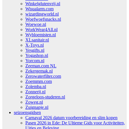
Winkelglutenvrij.nl
Wisualarm.com
wizardingworld.nl
Woefwoefsnacks.nl
Woewoe.nl
WorkWear4All.nl
Wybloemisten.nl
XLsanitair.nl
X-Toys.nl
Yesgifts.nl
Yogashop.nl
Yorcom.nl
Zeeman.com NL
Zekergemak.nl
Zerowaterfilter.com
Zoemmm.com
Zolemba.nl
Zonnerij.nl
Zorgeloos-studeren.nl
Zoweg.nl
Zuignapje.nl
seizoensgidsen
Carnaval 2026 datum voorbereiding en slim kopen
Pasen 2026 in Ede: De Ultieme Gids voor Activiteiten,
Uitjes en Beleving