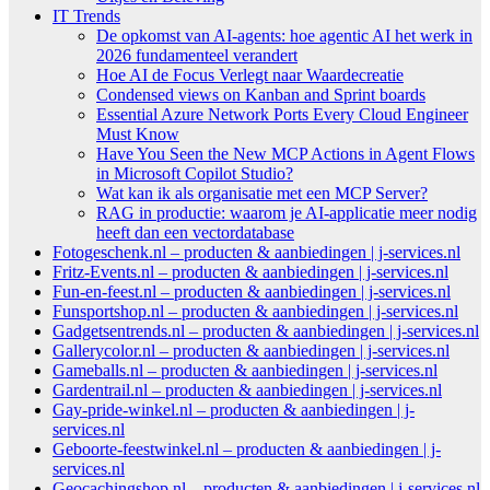
IT Trends
De opkomst van AI-agents: hoe agentic AI het werk in
2026 fundamenteel verandert
Hoe AI de Focus Verlegt naar Waardecreatie
Condensed views on Kanban and Sprint boards
Essential Azure Network Ports Every Cloud Engineer
Must Know
Have You Seen the New MCP Actions in Agent Flows
in Microsoft Copilot Studio?
Wat kan ik als organisatie met een MCP Server?
RAG in productie: waarom je AI-applicatie meer nodig
heeft dan een vectordatabase
Fotogeschenk.nl – producten & aanbiedingen | j-services.nl
Fritz-Events.nl – producten & aanbiedingen | j-services.nl
Fun-en-feest.nl – producten & aanbiedingen | j-services.nl
Funsportshop.nl – producten & aanbiedingen | j-services.nl
Gadgetsentrends.nl – producten & aanbiedingen | j-services.nl
Gallerycolor.nl – producten & aanbiedingen | j-services.nl
Gameballs.nl – producten & aanbiedingen | j-services.nl
Gardentrail.nl – producten & aanbiedingen | j-services.nl
Gay-pride-winkel.nl – producten & aanbiedingen | j-
services.nl
Geboorte-feestwinkel.nl – producten & aanbiedingen | j-
services.nl
Geocachingshop.nl – producten & aanbiedingen | j-services.nl