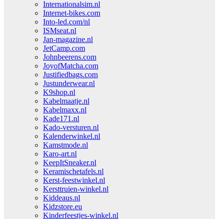
Internationalsim.nl
Internet-bikes.com
Into-led.com/nl
ISMseat.nl
Jan-magazine.nl
JetCamp.com
Johnbeerens.com
JoyofMatcha.com
Justifiedbags.com
Justunderwear.nl
K9shop.nl
Kabelmaatje.nl
Kabelmaxx.nl
Kade171.nl
Kado-versturen.nl
Kalenderwinkel.nl
Kamstmode.nl
Karo-art.nl
KeepItSneaker.nl
Keramischetafels.nl
Kerst-feestwinkel.nl
Kersttruien-winkel.nl
Kiddeaus.nl
Kidzstore.eu
Kinderfeestjes-winkel.nl