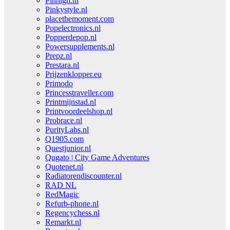
Pinhigh.nl
Pinkystyle.nl
placethemoment.com
Popelectronics.nl
Popperdepop.nl
Powersupplements.nl
Prepz.nl
Prestara.nl
Prijzenklopper.eu
Primodo
Princesstraveller.com
Printmijnstad.nl
Printvoordeelshop.nl
Probrace.nl
PurityLabs.nl
Q1905.com
Questjunior.nl
Qugato | City Game Adventures
Quotenet.nl
Radiatorendiscounter.nl
RAD NL
RedMagic
Refurb-phone.nl
Regencychess.nl
Remarkt.nl