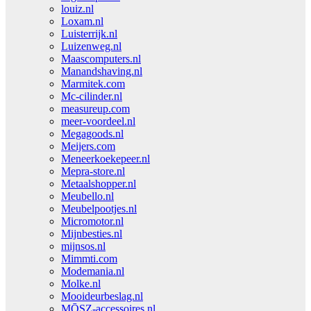
louiz.nl
Loxam.nl
Luisterrijk.nl
Luizenweg.nl
Maascomputers.nl
Manandshaving.nl
Marmitek.com
Mc-cilinder.nl
measureup.com
meer-voordeel.nl
Megagoods.nl
Meijers.com
Meneerkoekepeer.nl
Mepra-store.nl
Metaalshopper.nl
Meubello.nl
Meubelpootjes.nl
Micromotor.nl
Mijnbesties.nl
mijnsos.nl
Mimmti.com
Modemania.nl
Molke.nl
Mooideurbeslag.nl
MŌSZ-accessoires.nl