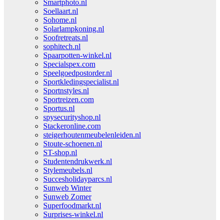
Smartphoto.nl
Soellaart.nl
Sohome.nl
Solarlampkoning.nl
Soofretreats.nl
sophitech.nl
Spaarpotten-winkel.nl
Specialspex.com
Speelgoedpostorder.nl
Sportkledingspecialist.nl
Sportnstyles.nl
Sportreizen.com
Sportus.nl
spysecurityshop.nl
Stackeronline.com
steigerhoutenmeubelenleiden.nl
Stoute-schoenen.nl
ST-shop.nl
Studentendrukwerk.nl
Stylemeubels.nl
Succesholidayparcs.nl
Sunweb Winter
Sunweb Zomer
Superfoodmarkt.nl
Surprises-winkel.nl