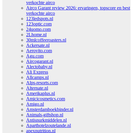
verkochte airco
Airco Garant review 2026: ervaringen, topscore en best
verkochte airco
123ledspots.nl
123optic.com
24uomo.com
2Lhome.nl
30mlcoffeeroasters.nl
Ackersate.nl
Aerovito.com
Agu.com
Aircogarant.nl
Alectobaby.nl
Ali Express
Allcamps.nl
Alps-resorts.com
Alternate.nl
Amerikaplus.nl
Amicicosmetics.com
Amigo.nl
Amsterdamboekbinder.nl
Animals-giftshop.nl
Antisnurkmiddelen.nl
Aparthotelzoutelande.nl
apexnutrition.nl