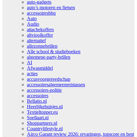
auto-gadgets
auto’s motoren en fietsen
accessoiresbbq
Auto
Audio
attachekoffers
altvioolkoffer
alternatief
allezonnebrillen
Alle school & studieboeken
algemene-party-brillen
AI
Afwasmiddel
acties
accusvoorgereedschap
accessoiresalgemeenreistassen
accessoires-politie
accessoires
Bellatio.nl
Heerlijkehuisjes.nl
Textieltopper.eu
Soellaart.nl
Shoppartners.nl
Countrylifestyle.nl
Airco Garant review 2026: ervaringen, topscore en best