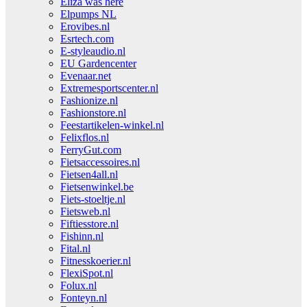
Eliza was here
Elpumps NL
Erovibes.nl
Esrtech.com
E-styleaudio.nl
EU Gardencenter
Evenaar.net
Extremesportscenter.nl
Fashionize.nl
Fashionstore.nl
Feestartikelen-winkel.nl
Felixflos.nl
FerryGut.com
Fietsaccessoires.nl
Fietsen4all.nl
Fietsenwinkel.be
Fiets-stoeltje.nl
Fietsweb.nl
Fiftiesstore.nl
Fishinn.nl
Fital.nl
Fitnesskoerier.nl
FlexiSpot.nl
Folux.nl
Fonteyn.nl