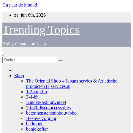
Ga naar de inhoud
za. jun 6th, 2026
Trending Topics
Build, Create and Learn
Shop
The Oriental Shop – Japans servies & Aziatische
producten | j-services.nl
1-2-cup-bh
3-4-bh
Kinderkledingwinkel
70-80-disco-accessoires
betonnensteneninbouwbbq
Beenverzorging
bedmode
banjokoffer