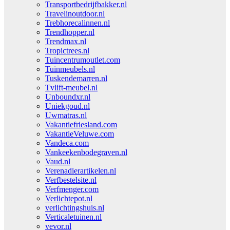
Transportbedrijfbakker.nl
Travelinoutdoor.nl
Trebhorecalinnen.nl
Trendhopper.nl
Trendmax.nl
Tropictrees.nl
Tuincentrumoutlet.com
Tuinmeubels.nl
Tuskendemarren.nl
Tvlift-meubel.nl
Unboundxr.nl
Uniekgoud.nl
Uwmatras.nl
Vakantiefriesland.com
VakantieVeluwe.com
Vandeca.com
Vankeekenbodegraven.nl
Vaud.nl
Verenadierartikelen.nl
Verfbestelsite.nl
Verfmenger.com
Verlichtepot.nl
verlichtingshuis.nl
Verticaletuinen.nl
vevor.nl