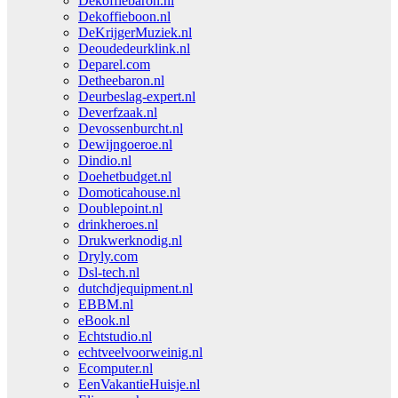
Dekoffiebaron.nl
Dekoffieboon.nl
DeKrijgerMuziek.nl
Deoudedeurklink.nl
Deparel.com
Detheebaron.nl
Deurbeslag-expert.nl
Deverfzaak.nl
Devossenburcht.nl
Dewijngoeroe.nl
Dindio.nl
Doehetbudget.nl
Domoticahouse.nl
Doublepoint.nl
drinkheroes.nl
Drukwerknodig.nl
Dryly.com
Dsl-tech.nl
dutchdjequipment.nl
EBBM.nl
eBook.nl
Echtstudio.nl
echtveelvoorweinig.nl
Ecomputer.nl
EenVakantieHuisje.nl