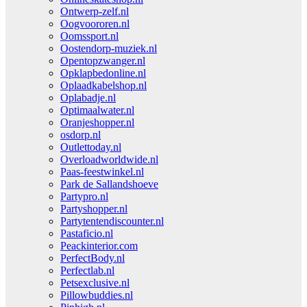
Ontwerp-zelf.nl
Oogvoororen.nl
Oomssport.nl
Oostendorp-muziek.nl
Opentopzwanger.nl
Opklapbedonline.nl
Oplaadkabelshop.nl
Oplabadje.nl
Optimaalwater.nl
Oranjeshopper.nl
osdorp.nl
Outlettoday.nl
Overloadworldwide.nl
Paas-feestwinkel.nl
Park de Sallandshoeve
Partypro.nl
Partyshopper.nl
Partytentendiscounter.nl
Pastaficio.nl
Peackinterior.com
PerfectBody.nl
Perfectlab.nl
Petsexclusive.nl
Pillowbuddies.nl