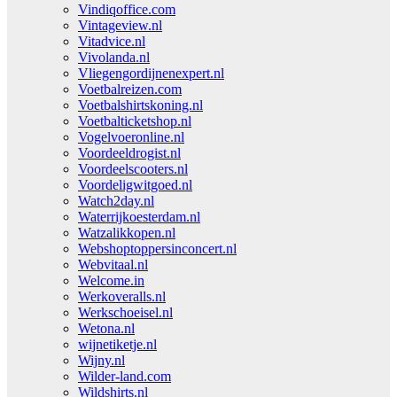
Vindiqoffice.com
Vintageview.nl
Vitadvice.nl
Vivolanda.nl
Vliegengordijnenexpert.nl
Voetbalreizen.com
Voetbalshirtskoning.nl
Voetbalticketshop.nl
Vogelvoeronline.nl
Voordeeldrogist.nl
Voordeelscooters.nl
Voordeligwitgoed.nl
Watch2day.nl
Waterrijkoesterdam.nl
Watzalikkopen.nl
Webshoptoppersinconcert.nl
Webvitaal.nl
Welcome.in
Werkoveralls.nl
Werkschoeisel.nl
Wetona.nl
wijnetiketje.nl
Wijny.nl
Wilder-land.com
Wildshirts.nl