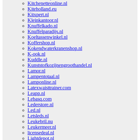
Kitchenetteonline.nl
Kiteholland.eu
Kitxpert.nl
Kleinkantoor.nl
Knuffelkado.nl
Knuffelparadijs.nl
Koeltassenwinkel.nl
Koffershop.nl
Kokendwaterkranenshop.nl
K-ook.nl
Kuddle.nl
Kunststofkozijnengroothandel.nl
Lamor.nl
Lampentotaal.nl
Lamponline.nl
Latexwaisttrainer.com
Leapp.nl
Lebasq.com
Lederstore.nl
Led.nl
Letsleds.nl
Leukebril.nu
Leukermeer.nl
licensedeal.nl
Lightdepot.nl