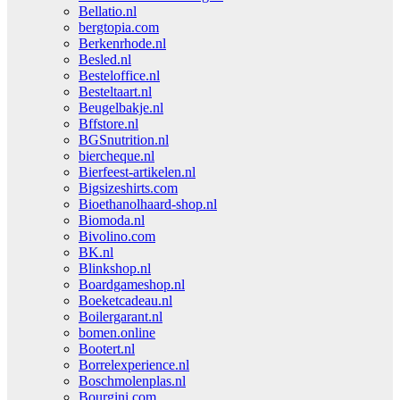
Bellatio.nl
bergtopia.com
Berkenrhode.nl
Besled.nl
Besteloffice.nl
Besteltaart.nl
Beugelbakje.nl
Bffstore.nl
BGSnutrition.nl
biercheque.nl
Bierfeest-artikelen.nl
Bigsizeshirts.com
Bioethanolhaard-shop.nl
Biomoda.nl
Bivolino.com
BK.nl
Blinkshop.nl
Boardgameshop.nl
Boeketcadeau.nl
Boilergarant.nl
bomen.online
Bootert.nl
Borrelexperience.nl
Boschmolenplas.nl
Bourgini.com