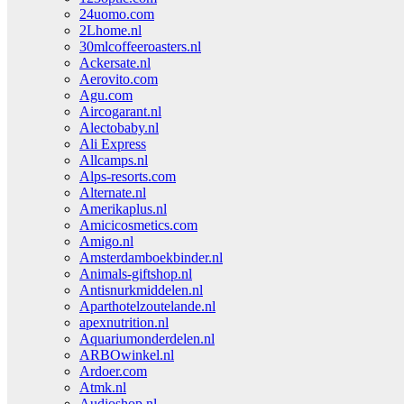
24uomo.com
2Lhome.nl
30mlcoffeeroasters.nl
Ackersate.nl
Aerovito.com
Agu.com
Aircogarant.nl
Alectobaby.nl
Ali Express
Allcamps.nl
Alps-resorts.com
Alternate.nl
Amerikaplus.nl
Amicicosmetics.com
Amigo.nl
Amsterdamboekbinder.nl
Animals-giftshop.nl
Antisnurkmiddelen.nl
Aparthotelzoutelande.nl
apexnutrition.nl
Aquariumonderdelen.nl
ARBOwinkel.nl
Ardoer.com
Atmk.nl
Audioshop.nl