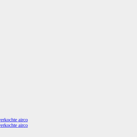
verkochte airco
verkochte airco