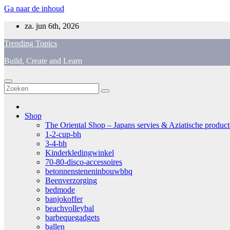
Ga naar de inhoud
za. jun 6th, 2026
Trending Topics
Build, Create and Learn
Shop
The Oriental Shop – Japans servies & Aziatische producten
1-2-cup-bh
3-4-bh
Kinderkledingwinkel
70-80-disco-accessoires
betonnensteneninbouwbbq
Beenverzorging
bedmode
banjokoffer
beachvolleybal
barbequegadgets
ballen