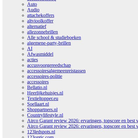
Auto
Audio
attachekoffers
altvioolkoffer
alternatief
allezonnebrillen
Alle school & studieboeken
algemene-party-brillen
AI
Afwasmiddel
acties
accusvoorgereedschap
accessoiresalgemeenreistassen
accessoires-politie
accessoires
Bellatio.nl
Heerlijkehuisjes.nl
Textieltopper.eu
Soellaart.nl
Shoppartners.nl
Countrylifestyle.nl
Airco Garant review 2026: ervaringen, topscore en best 
Airco Garant review 2026: ervaringen, topscore en best 
123ledspots.nl
123optic.com