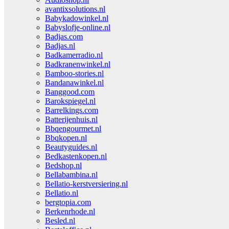
avantixsolutions.nl
Babykadowinkel.nl
Babyslofje-online.nl
Badjas.com
Badjas.nl
Badkamerradio.nl
Badkranenwinkel.nl
Bamboo-stories.nl
Bandanawinkel.nl
Banggood.com
Barokspiegel.nl
Barrelkings.com
Batterijenhuis.nl
Bbqengourmet.nl
Bbqkopen.nl
Beautyguides.nl
Bedkastenkopen.nl
Bedshop.nl
Bellabambina.nl
Bellatio-kerstversiering.nl
Bellatio.nl
bergtopia.com
Berkenrhode.nl
Besled.nl