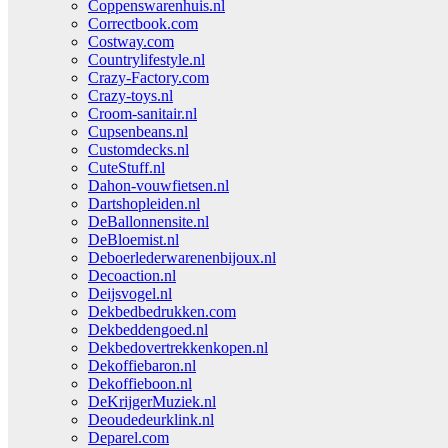
Coppenswarenhuis.nl
Correctbook.com
Costway.com
Countrylifestyle.nl
Crazy-Factory.com
Crazy-toys.nl
Croom-sanitair.nl
Cupsenbeans.nl
Customdecks.nl
CuteStuff.nl
Dahon-vouwfietsen.nl
Dartshopleiden.nl
DeBallonnensite.nl
DeBloemist.nl
Deboerlederwarenenbijoux.nl
Decoaction.nl
Deijsvogel.nl
Dekbedbedrukken.com
Dekbeddengoed.nl
Dekbedovertrekkenkopen.nl
Dekoffiebaron.nl
Dekoffieboon.nl
DeKrijgerMuziek.nl
Deoudedeurklink.nl
Deparel.com