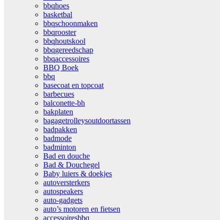
bbqhoes
basketbal
bbqschoonmaken
bbqrooster
bbqhoutskool
bbqgereedschap
bbqaccessoires
BBQ Boek
bbq
basecoat en topcoat
barbecues
balconette-bh
bakplaten
bagagetrolleysoutdoortassen
badpakken
badmode
badminton
Bad en douche
Bad & Douchegel
Baby luiers & doekjes
autoversterkers
autospeakers
auto-gadgets
auto’s motoren en fietsen
accessoiresbbq