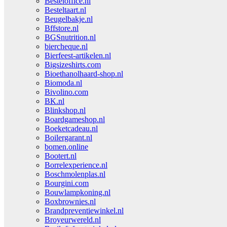
Besteloffice.nl
Besteltaart.nl
Beugelbakje.nl
Bffstore.nl
BGSnutrition.nl
biercheque.nl
Bierfeest-artikelen.nl
Bigsizeshirts.com
Bioethanolhaard-shop.nl
Biomoda.nl
Bivolino.com
BK.nl
Blinkshop.nl
Boardgameshop.nl
Boeketcadeau.nl
Boilergarant.nl
bomen.online
Bootert.nl
Borrelexperience.nl
Boschmolenplas.nl
Bourgini.com
Bouwlampkoning.nl
Boxbrownies.nl
Brandpreventiewinkel.nl
Broyeurwereld.nl