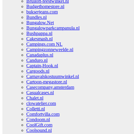
Bruiloft-feestwinkel.nl
Budgethomestore.nl
bukserjeans.com
Bundles.nl
Bungalow.Net
Bungalowparkcampanula.nl
Bushpappa.nl
Cakesmash.nl
Campings.com NL
Campingzonneweelde.nl
Canadaplus.nl
Canduro.nl
Captain-Hook.nl
Cargoods.nl
Carnavalskostuumwinkel.nl
Cartoon-megastore.nl
Casecompany.amsterdam
Casualcases.nl
Chalet.nl
clowatelier.com
Colletti.nl
Comfortvilla.com
Condoom.nl
CoolGift.com
Coolsound.nl