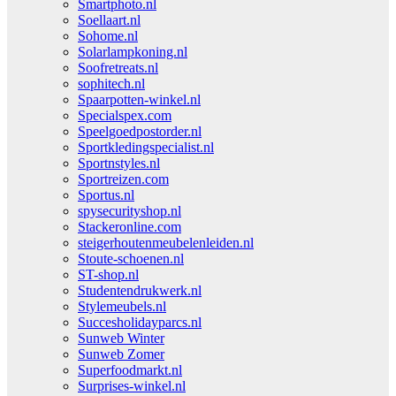
Smartphoto.nl
Soellaart.nl
Sohome.nl
Solarlampkoning.nl
Soofretreats.nl
sophitech.nl
Spaarpotten-winkel.nl
Specialspex.com
Speelgoedpostorder.nl
Sportkledingspecialist.nl
Sportnstyles.nl
Sportreizen.com
Sportus.nl
spysecurityshop.nl
Stackeronline.com
steigerhoutenmeubelenleiden.nl
Stoute-schoenen.nl
ST-shop.nl
Studentendrukwerk.nl
Stylemeubels.nl
Succesholidayparcs.nl
Sunweb Winter
Sunweb Zomer
Superfoodmarkt.nl
Surprises-winkel.nl