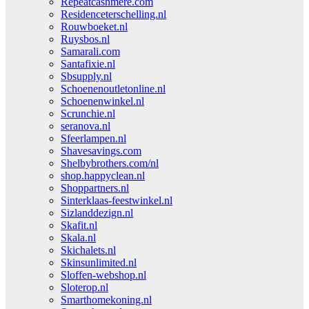
Repeatcashmere.com
Residenceterschelling.nl
Rouwboeket.nl
Ruysbos.nl
Samarali.com
Santafixie.nl
Sbsupply.nl
Schoenenoutletonline.nl
Schoenenwinkel.nl
Scrunchie.nl
seranova.nl
Sfeerlampen.nl
Shavesavings.com
Shelbybrothers.com/nl
shop.happyclean.nl
Shoppartners.nl
Sinterklaas-feestwinkel.nl
Sizlanddezign.nl
Skafit.nl
Skala.nl
Skichalets.nl
Skinsunlimited.nl
Sloffen-webshop.nl
Sloterop.nl
Smarthomekoning.nl