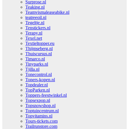
Surprose.nl
Teaking.nl
Teamvismaleaseabike.nl
teatreeoil.nl
Tegeltje.nl
Tenstickers.nl
Terapy.nl
Texel.net
Textieltopper.eu
Thijmseberg.nl
Thuiscursus.nl
Timarco.nl
Tinyparks.nl
Tjilla.nl
Tonecontrol.nl
Toners-kopen.nl
Topdealer.nl
TopParken.nl
Toppers-feestwinkel.nl
Topsexpop.nl
Topsnowshop.nl
Toptuincentrum.nl
Topvitamins.nl
Tours-tickets.com
Trailrunstore.com