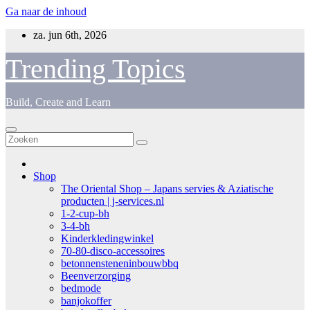
Ga naar de inhoud
za. jun 6th, 2026
Trending Topics
Build, Create and Learn
Shop
The Oriental Shop – Japans servies & Aziatische
producten | j-services.nl
1-2-cup-bh
3-4-bh
Kinderkledingwinkel
70-80-disco-accessoires
betonnensteneninbouwbbq
Beenverzorging
bedmode
banjokoffer