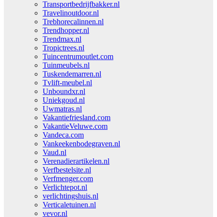
Transportbedrijfbakker.nl
Travelinoutdoor.nl
Trebhorecalinnen.nl
Trendhopper.nl
Trendmax.nl
Tropictrees.nl
Tuincentrumoutlet.com
Tuinmeubels.nl
Tuskendemarren.nl
Tvlift-meubel.nl
Unboundxr.nl
Uniekgoud.nl
Uwmatras.nl
Vakantiefriesland.com
VakantieVeluwe.com
Vandeca.com
Vankeekenbodegraven.nl
Vaud.nl
Verenadierartikelen.nl
Verfbestelsite.nl
Verfmenger.com
Verlichtepot.nl
verlichtingshuis.nl
Verticaletuinen.nl
vevor.nl