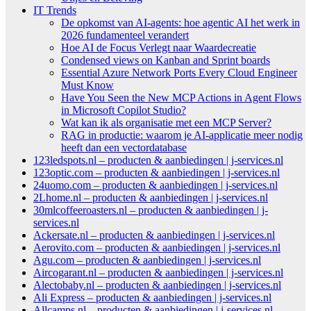
IT Trends
De opkomst van AI-agents: hoe agentic AI het werk in
2026 fundamenteel verandert
Hoe AI de Focus Verlegt naar Waardecreatie
Condensed views on Kanban and Sprint boards
Essential Azure Network Ports Every Cloud Engineer
Must Know
Have You Seen the New MCP Actions in Agent Flows
in Microsoft Copilot Studio?
Wat kan ik als organisatie met een MCP Server?
RAG in productie: waarom je AI-applicatie meer nodig
heeft dan een vectordatabase
123ledspots.nl – producten & aanbiedingen | j-services.nl
123optic.com – producten & aanbiedingen | j-services.nl
24uomo.com – producten & aanbiedingen | j-services.nl
2Lhome.nl – producten & aanbiedingen | j-services.nl
30mlcoffeeroasters.nl – producten & aanbiedingen | j-
services.nl
Ackersate.nl – producten & aanbiedingen | j-services.nl
Aerovito.com – producten & aanbiedingen | j-services.nl
Agu.com – producten & aanbiedingen | j-services.nl
Aircogarant.nl – producten & aanbiedingen | j-services.nl
Alectobaby.nl – producten & aanbiedingen | j-services.nl
Ali Express – producten & aanbiedingen | j-services.nl
Allcamps.nl – producten & aanbiedingen | j-services.nl