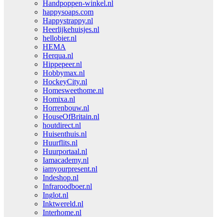
Handpoppen-winkel.nl
happysoaps.com
Happystrappy.nl
Heerlijkehuisjes.nl
hellobier.nl
HEMA
Herqua.nl
Hippepeer.nl
Hobbymax.nl
HockeyCity.nl
Homesweethome.nl
Homixa.nl
Horrenbouw.nl
HouseOfBritain.nl
houtdirect.nl
Huisenthuis.nl
Huurflits.nl
Huurportaal.nl
Iamacademy.nl
iamyourpresent.nl
Indeshop.nl
Infraroodboer.nl
Inglot.nl
Inktwereld.nl
Interhome.nl