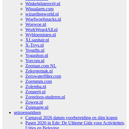
Winkelglutenvrij.nl
Wisualarm.com
wizardingworld.nl
Woefwoefsnacks.nl
Woewoe.nl
WorkWear4All.nl
Wybloemisten.nl
XLsanitair.nl
X-Toys.nl
Yesgifts.nl
Yogashop.nl
Yorcom.nl
Zeeman.com NL
Zekergemak.nl
Zerowaterfilter.com
Zoemmm.com
Zolemba.nl
Zonnerij.nl
Zorgeloos-studeren.nl
Zoweg.nl
Zuignapje.nl
seizoensgidsen
Carnaval 2026 datum voorbereiding en slim kopen
Pasen 2026 in Ede: De Ultieme Gids voor Activiteiten,
Uitjes en Beleving