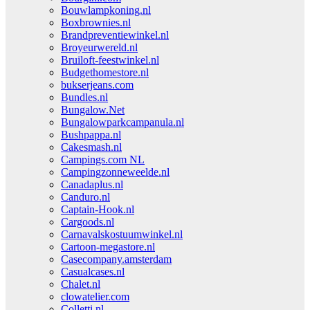
Bouwlampkoning.nl
Boxbrownies.nl
Brandpreventiewinkel.nl
Broyeurwereld.nl
Bruiloft-feestwinkel.nl
Budgethomestore.nl
bukserjeans.com
Bundles.nl
Bungalow.Net
Bungalowparkcampanula.nl
Bushpappa.nl
Cakesmash.nl
Campings.com NL
Campingzonneweelde.nl
Canadaplus.nl
Canduro.nl
Captain-Hook.nl
Cargoods.nl
Carnavalskostuumwinkel.nl
Cartoon-megastore.nl
Casecompany.amsterdam
Casualcases.nl
Chalet.nl
clowatelier.com
Colletti.nl