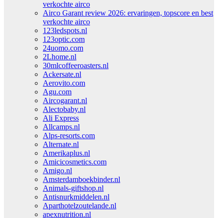
verkochte airco
Airco Garant review 2026: ervaringen, topscore en best
verkochte airco
123ledspots.nl
123optic.com
24uomo.com
2Lhome.nl
30mlcoffeeroasters.nl
Ackersate.nl
Aerovito.com
Agu.com
Aircogarant.nl
Alectobaby.nl
Ali Express
Allcamps.nl
Alps-resorts.com
Alternate.nl
Amerikaplus.nl
Amicicosmetics.com
Amigo.nl
Amsterdamboekbinder.nl
Animals-giftshop.nl
Antisnurkmiddelen.nl
Aparthotelzoutelande.nl
apexnutrition.nl