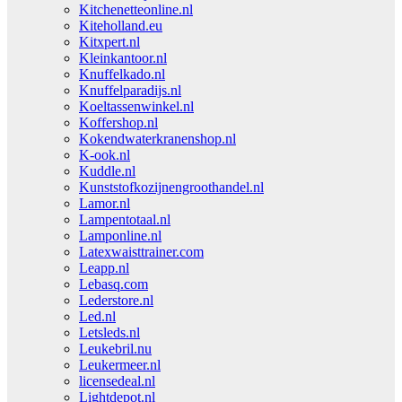
Kitchenetteonline.nl
Kiteholland.eu
Kitxpert.nl
Kleinkantoor.nl
Knuffelkado.nl
Knuffelparadijs.nl
Koeltassenwinkel.nl
Koffershop.nl
Kokendwaterkranenshop.nl
K-ook.nl
Kuddle.nl
Kunststofkozijnengroothandel.nl
Lamor.nl
Lampentotaal.nl
Lamponline.nl
Latexwaisttrainer.com
Leapp.nl
Lebasq.com
Lederstore.nl
Led.nl
Letsleds.nl
Leukebril.nu
Leukermeer.nl
licensedeal.nl
Lightdepot.nl