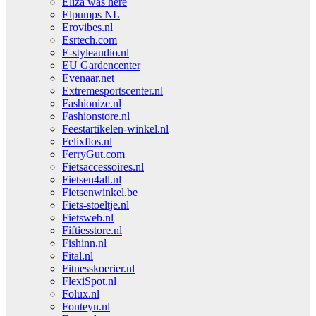
Eliza was here
Elpumps NL
Erovibes.nl
Esrtech.com
E-styleaudio.nl
EU Gardencenter
Evenaar.net
Extremesportscenter.nl
Fashionize.nl
Fashionstore.nl
Feestartikelen-winkel.nl
Felixflos.nl
FerryGut.com
Fietsaccessoires.nl
Fietsen4all.nl
Fietsenwinkel.be
Fiets-stoeltje.nl
Fietsweb.nl
Fiftiesstore.nl
Fishinn.nl
Fital.nl
Fitnesskoerier.nl
FlexiSpot.nl
Folux.nl
Fonteyn.nl