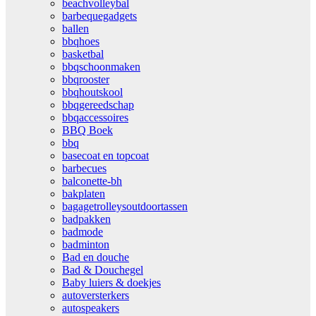
beachvolleybal
barbequegadgets
ballen
bbqhoes
basketbal
bbqschoonmaken
bbqrooster
bbqhoutskool
bbqgereedschap
bbqaccessoires
BBQ Boek
bbq
basecoat en topcoat
barbecues
balconette-bh
bakplaten
bagagetrolleysoutdoortassen
badpakken
badmode
badminton
Bad en douche
Bad & Douchegel
Baby luiers & doekjes
autoversterkers
autospeakers