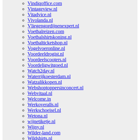
Vindiqoffice.com
Vintageview.nl
Vitadvice.nl
Vivolanda.nl
Vliegengordijnenexpert.nl
Voetbalreizen.com
Voetbalshirtskoning.nl
Voetbalticketshop.nl
Vogelvoeronline.nl
Voordeeldrogist.nl
Voordeelscooters.nl
Voordeligwitgoed.nl
Watch2day.nl
Waterrijkoesterdam.nl
Watzalikkopen.nl
Webshoptoppersinconcert.nl
Webvitaal.nl
Welcome.in
Werkoveralls.nl
Werkschoeisel.nl
Wetona.nl
wijnetiketje.nl
Wijny.nl
Wilder-land.com
Wildshirts.nl