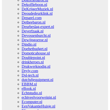
Dekoffiebaron.nl
Dekoffieboon.nl
DeKrijgerMuziek.nl
Deoudedeurklink.nl
Deparel.com
Detheebaron.nl
Deurbeslag-expert.nl
Deverfzaak.nl
Devossenburcht.nl
Dewijngoeroe.nl
Dindio.nl
Doehetbudget.nl
Domoticahouse.nl
Doublepoint.nl
drinkheroes.nl
Drukwerknodig.nl
Dryly.com
Dsl-tech.nl
dutchdjequipment.nl
EBBM.nl
eBook.nl
Echtstudio.nl
echtveelvoorweinig.nl
Ecomputer.nl
EenVakantieHuisje.nl