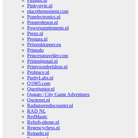
Pinhigh.nl
Pinkystyle.nl
placethemoment.com
Popelectronics.nl
Popperdepop.nl
Powersupplements.nl
Prepz.nl
Prestara.nl
Prijzenklopper.eu
Primodo
Princesstraveller.com
Printmijnstad.nl
Printvoordeelshop.nl
Probrace.nl
PurityLabs.nl
Q1905.com
Questjunior.nl
Qugato | City Game Adventures
Quotenet.nl
Radiatorendiscounter.nl
RAD NL
RedMagic
Refurb-phone.nl
Regencychess.nl
Remarkt.nl