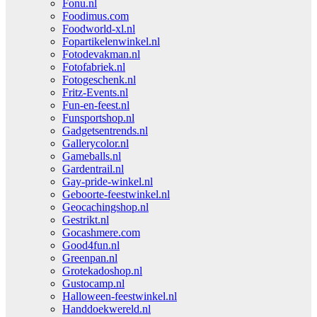
Fonu.nl
Foodimus.com
Foodworld-xl.nl
Fopartikelenwinkel.nl
Fotodevakman.nl
Fotofabriek.nl
Fotogeschenk.nl
Fritz-Events.nl
Fun-en-feest.nl
Funsportshop.nl
Gadgetsentrends.nl
Gallerycolor.nl
Gameballs.nl
Gardentrail.nl
Gay-pride-winkel.nl
Geboorte-feestwinkel.nl
Geocachingshop.nl
Gestrikt.nl
Gocashmere.com
Good4fun.nl
Greenpan.nl
Grotekadoshop.nl
Gustocamp.nl
Halloween-feestwinkel.nl
Handdoekwereld.nl