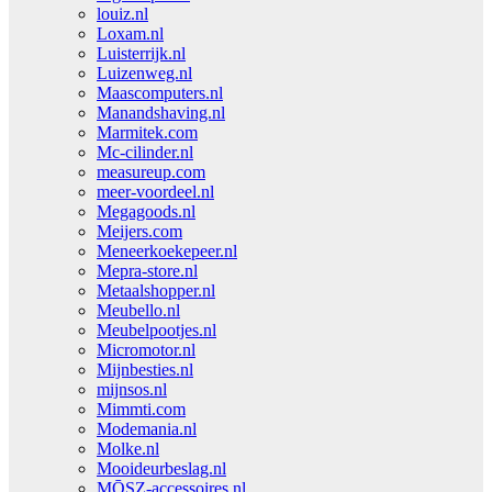
louiz.nl
Loxam.nl
Luisterrijk.nl
Luizenweg.nl
Maascomputers.nl
Manandshaving.nl
Marmitek.com
Mc-cilinder.nl
measureup.com
meer-voordeel.nl
Megagoods.nl
Meijers.com
Meneerkoekepeer.nl
Mepra-store.nl
Metaalshopper.nl
Meubello.nl
Meubelpootjes.nl
Micromotor.nl
Mijnbesties.nl
mijnsos.nl
Mimmti.com
Modemania.nl
Molke.nl
Mooideurbeslag.nl
MŌSZ-accessoires.nl