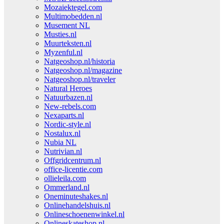
Mozaiektegel.com
Multimobedden.nl
Musement NL
Musties.nl
Muurteksten.nl
Myzenful.nl
Natgeoshop.nl/historia
Natgeoshop.nl/magazine
Natgeoshop.nl/traveler
Natural Heroes
Natuurbazen.nl
New-rebels.com
Nexaparts.nl
Nordic-style.nl
Nostalux.nl
Nubia NL
Nutrivian.nl
Offgridcentrum.nl
office-licentie.com
ollieleila.com
Ommerland.nl
Oneminuteshakes.nl
Onlinehandelshuis.nl
Onlineschoenenwinkel.nl
Onlineskateshop.nl