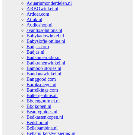
Aquariumonderdelen.nl
ARBOwinkel.nl
Ardoer.com
Atmk.nl
Audioshop.nl
avantixsolutions.nl
Babykadowinkel.nl
Babyslofje-online.nl
Badjas.com
Badjas.nl
Badkamerradio.nl
Badkranenwinkel.nl
Bamboo-stories.nl
Bandanawinkel.nl
Banggood.com
Barokspiegel.nl
Barrelkings.com
Batterijenhuis.nl
Bbqengourmet.nl
Bbqkopen.nl
Beautyguides.nl
Bedkastenkopen.nl
Bedshop.nl
Bellabambina.nl
Bellatio-kerstversiering.nl