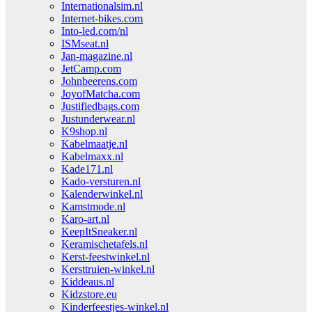
Internationalsim.nl
Internet-bikes.com
Into-led.com/nl
ISMseat.nl
Jan-magazine.nl
JetCamp.com
Johnbeerens.com
JoyofMatcha.com
Justifiedbags.com
Justunderwear.nl
K9shop.nl
Kabelmaatje.nl
Kabelmaxx.nl
Kade171.nl
Kado-versturen.nl
Kalenderwinkel.nl
Kamstmode.nl
Karo-art.nl
KeepItSneaker.nl
Keramischetafels.nl
Kerst-feestwinkel.nl
Kersttruien-winkel.nl
Kiddeaus.nl
Kidzstore.eu
Kinderfeestjes-winkel.nl