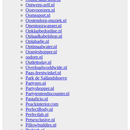
Ontwerp-zelf.nl
Oogvoororen.nl
Oomssport.nl
Oostendorp-muziek.nl
Opentopzwanger.nl
Opklapbedonline.nl
Oplaadkabelshop.nl
Oplabadje.nl
Optimaalwater.nl
Oranjeshopper.nl
osdorp.nl
Outlettoday.nl
Overloadworldwide.nl
Paas-feestwinkel.nl
Park de Sallandshoeve
Partypro.nl
Partyshopper.nl
Partytentendiscounter.nl
Pastaficio.nl
Peackinterior.com
PerfectBody.nl
Perfectlab.nl
Petsexclusive.nl
Pillowbuddies.nl