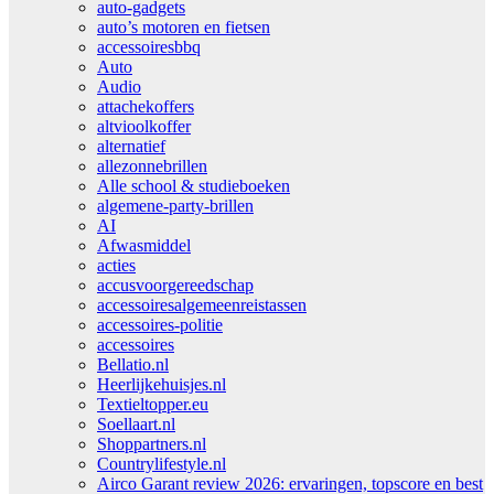
auto-gadgets
auto’s motoren en fietsen
accessoiresbbq
Auto
Audio
attachekoffers
altvioolkoffer
alternatief
allezonnebrillen
Alle school & studieboeken
algemene-party-brillen
AI
Afwasmiddel
acties
accusvoorgereedschap
accessoiresalgemeenreistassen
accessoires-politie
accessoires
Bellatio.nl
Heerlijkehuisjes.nl
Textieltopper.eu
Soellaart.nl
Shoppartners.nl
Countrylifestyle.nl
Airco Garant review 2026: ervaringen, topscore en best