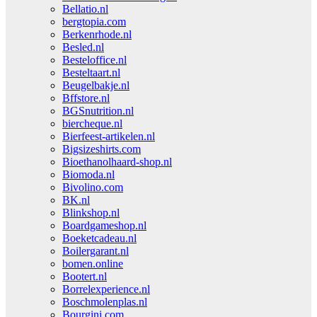
Bellatio.nl
bergtopia.com
Berkenrhode.nl
Besled.nl
Besteloffice.nl
Besteltaart.nl
Beugelbakje.nl
Bffstore.nl
BGSnutrition.nl
biercheque.nl
Bierfeest-artikelen.nl
Bigsizeshirts.com
Bioethanolhaard-shop.nl
Biomoda.nl
Bivolino.com
BK.nl
Blinkshop.nl
Boardgameshop.nl
Boeketcadeau.nl
Boilergarant.nl
bomen.online
Bootert.nl
Borrelexperience.nl
Boschmolenplas.nl
Bourgini.com