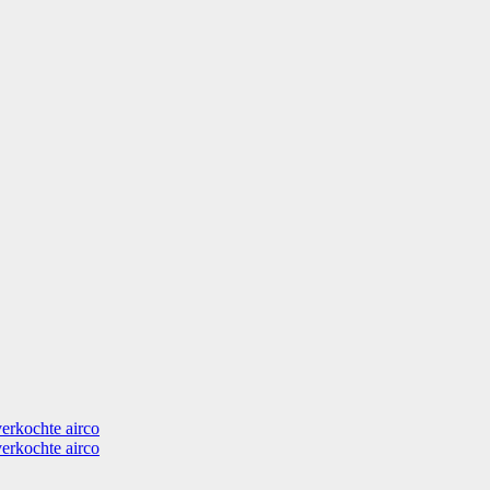
verkochte airco
verkochte airco