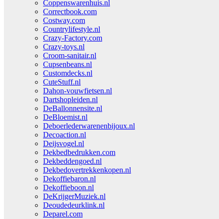
Coppenswarenhuis.nl
Correctbook.com
Costway.com
Countrylifestyle.nl
Crazy-Factory.com
Crazy-toys.nl
Croom-sanitair.nl
Cupsenbeans.nl
Customdecks.nl
CuteStuff.nl
Dahon-vouwfietsen.nl
Dartshopleiden.nl
DeBallonnensite.nl
DeBloemist.nl
Deboerlederwarenenbijoux.nl
Decoaction.nl
Deijsvogel.nl
Dekbedbedrukken.com
Dekbeddengoed.nl
Dekbedovertrekkenkopen.nl
Dekoffiebaron.nl
Dekoffieboon.nl
DeKrijgerMuziek.nl
Deoudedeurklink.nl
Deparel.com