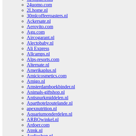
24uomo.com
2Lhome.nl
30mlcoffeeroasters.nl
Ackersate.nl
Aerovito.com
Agu.com
Aircogarant.nl
Alectobaby.nl
Ali Express
Allcamps.nl
Alps-resorts.com
Alternate.nl
Amerikaplus.nl
Amicicosmetics.com
Amigo.nl
Amsterdamboekbinder.nl
Animals-giftshop.nl
Antisnurkmiddelen.nl
Aparthotelzoutelande.nl
apexnutrition.nl
Aquariumonderdelen.nl
ARBOwinkel.nl
Ardoer.com
Atmk.nl
Audioshop.nl