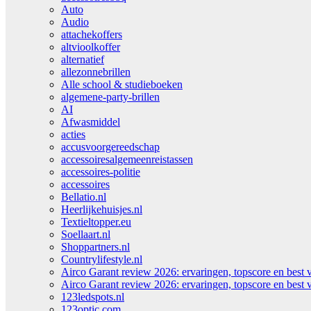
Auto
Audio
attachekoffers
altvioolkoffer
alternatief
allezonnebrillen
Alle school & studieboeken
algemene-party-brillen
AI
Afwasmiddel
acties
accusvoorgereedschap
accessoiresalgemeenreistassen
accessoires-politie
accessoires
Bellatio.nl
Heerlijkehuisjes.nl
Textieltopper.eu
Soellaart.nl
Shoppartners.nl
Countrylifestyle.nl
Airco Garant review 2026: ervaringen, topscore en best 
Airco Garant review 2026: ervaringen, topscore en best 
123ledspots.nl
123optic.com