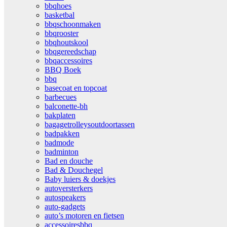
bbqhoes
basketbal
bbqschoonmaken
bbqrooster
bbqhoutskool
bbqgereedschap
bbqaccessoires
BBQ Boek
bbq
basecoat en topcoat
barbecues
balconette-bh
bakplaten
bagagetrolleysoutdoortassen
badpakken
badmode
badminton
Bad en douche
Bad & Douchegel
Baby luiers & doekjes
autoversterkers
autospeakers
auto-gadgets
auto’s motoren en fietsen
accessoiresbbq