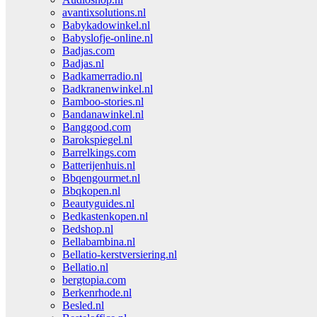
avantixsolutions.nl
Babykadowinkel.nl
Babyslofje-online.nl
Badjas.com
Badjas.nl
Badkamerradio.nl
Badkranenwinkel.nl
Bamboo-stories.nl
Bandanawinkel.nl
Banggood.com
Barokspiegel.nl
Barrelkings.com
Batterijenhuis.nl
Bbqengourmet.nl
Bbqkopen.nl
Beautyguides.nl
Bedkastenkopen.nl
Bedshop.nl
Bellabambina.nl
Bellatio-kerstversiering.nl
Bellatio.nl
bergtopia.com
Berkenrhode.nl
Besled.nl