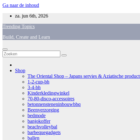
Ga naar de inhoud
za. jun 6th, 2026
Trending Topics
Build, Create and Learn
Shop
The Oriental Shop – Japans servies & Aziatische producten
1-2-cup-bh
3-4-bh
Kinderkledingwinkel
70-80-disco-accessoires
betonnensteneninbouwbbq
Beenverzorging
bedmode
banjokoffer
beachvolleybal
barbequegadgets
ballen