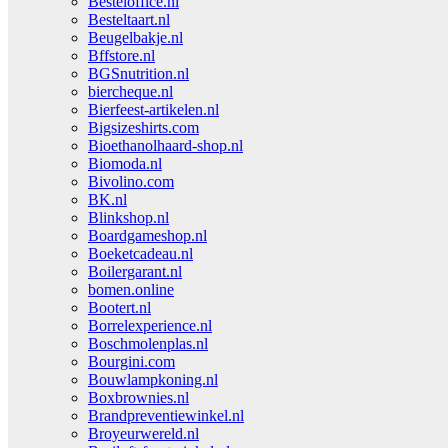
Besteloffice.nl
Besteltaart.nl
Beugelbakje.nl
Bffstore.nl
BGSnutrition.nl
biercheque.nl
Bierfeest-artikelen.nl
Bigsizeshirts.com
Bioethanolhaard-shop.nl
Biomoda.nl
Bivolino.com
BK.nl
Blinkshop.nl
Boardgameshop.nl
Boeketcadeau.nl
Boilergarant.nl
bomen.online
Bootert.nl
Borrelexperience.nl
Boschmolenplas.nl
Bourgini.com
Bouwlampkoning.nl
Boxbrownies.nl
Brandpreventiewinkel.nl
Broyeurwereld.nl