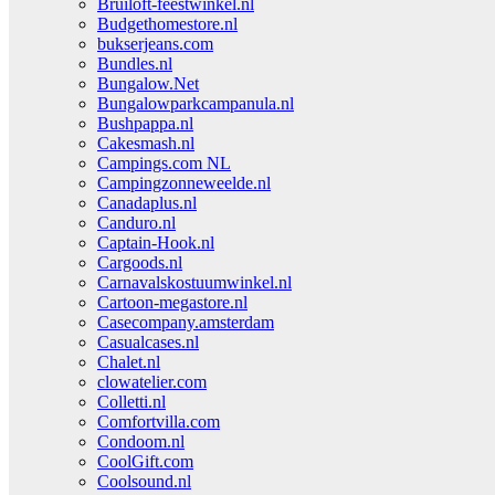
Bruiloft-feestwinkel.nl
Budgethomestore.nl
bukserjeans.com
Bundles.nl
Bungalow.Net
Bungalowparkcampanula.nl
Bushpappa.nl
Cakesmash.nl
Campings.com NL
Campingzonneweelde.nl
Canadaplus.nl
Canduro.nl
Captain-Hook.nl
Cargoods.nl
Carnavalskostuumwinkel.nl
Cartoon-megastore.nl
Casecompany.amsterdam
Casualcases.nl
Chalet.nl
clowatelier.com
Colletti.nl
Comfortvilla.com
Condoom.nl
CoolGift.com
Coolsound.nl