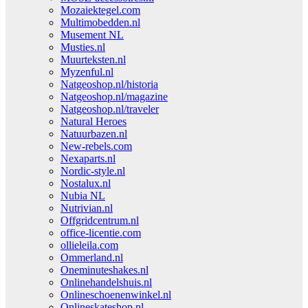
Mozaiektegel.com
Multimobedden.nl
Musement NL
Musties.nl
Muurteksten.nl
Myzenful.nl
Natgeoshop.nl/historia
Natgeoshop.nl/magazine
Natgeoshop.nl/traveler
Natural Heroes
Natuurbazen.nl
New-rebels.com
Nexaparts.nl
Nordic-style.nl
Nostalux.nl
Nubia NL
Nutrivian.nl
Offgridcentrum.nl
office-licentie.com
ollieleila.com
Ommerland.nl
Oneminuteshakes.nl
Onlinehandelshuis.nl
Onlineschoenenwinkel.nl
Onlineskateshop.nl