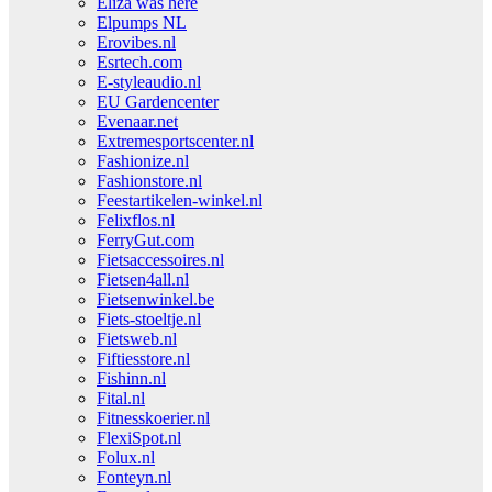
Eliza was here
Elpumps NL
Erovibes.nl
Esrtech.com
E-styleaudio.nl
EU Gardencenter
Evenaar.net
Extremesportscenter.nl
Fashionize.nl
Fashionstore.nl
Feestartikelen-winkel.nl
Felixflos.nl
FerryGut.com
Fietsaccessoires.nl
Fietsen4all.nl
Fietsenwinkel.be
Fiets-stoeltje.nl
Fietsweb.nl
Fiftiesstore.nl
Fishinn.nl
Fital.nl
Fitnesskoerier.nl
FlexiSpot.nl
Folux.nl
Fonteyn.nl