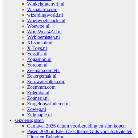
Winkelglutenvrij.nl
Wisualarm.com
wizardingworld.nl
Woefwoefsnacks.nl
Woewoe.nl
WorkWear4All.nl
Wybloemisten.nl
XLsanitair.nl
X-Toys.nl
Yesgifts.nl
Yogashop.nl
Yorcom.nl
Zeeman.com NL
Zekergemak.nl
Zerowaterfilter.com
Zoemmm.com
Zolemba.nl
Zonnerij.nl
Zorgeloos-studeren.nl
Zoweg.nl
Zuignapje.nl
seizoensgidsen
Carnaval 2026 datum voorbereiding en slim kopen
Pasen 2026 in Ede: De Ultieme Gids voor Activiteiten,
Uitjes en Beleving