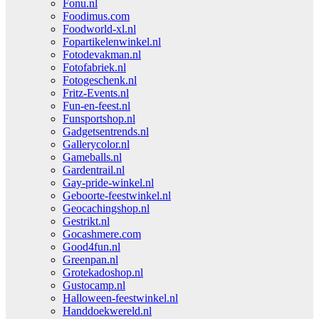
Fonu.nl
Foodimus.com
Foodworld-xl.nl
Fopartikelenwinkel.nl
Fotodevakman.nl
Fotofabriek.nl
Fotogeschenk.nl
Fritz-Events.nl
Fun-en-feest.nl
Funsportshop.nl
Gadgetsentrends.nl
Gallerycolor.nl
Gameballs.nl
Gardentrail.nl
Gay-pride-winkel.nl
Geboorte-feestwinkel.nl
Geocachingshop.nl
Gestrikt.nl
Gocashmere.com
Good4fun.nl
Greenpan.nl
Grotekadoshop.nl
Gustocamp.nl
Halloween-feestwinkel.nl
Handdoekwereld.nl