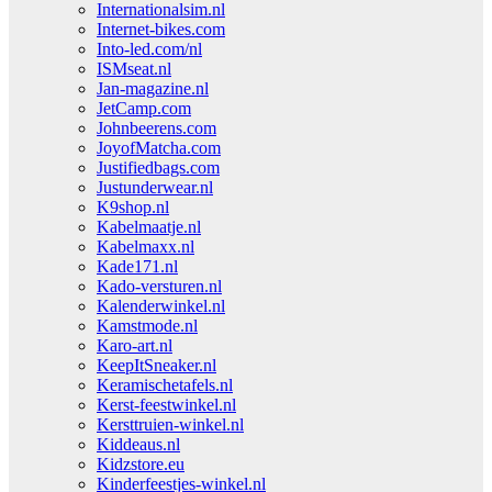
Internationalsim.nl
Internet-bikes.com
Into-led.com/nl
ISMseat.nl
Jan-magazine.nl
JetCamp.com
Johnbeerens.com
JoyofMatcha.com
Justifiedbags.com
Justunderwear.nl
K9shop.nl
Kabelmaatje.nl
Kabelmaxx.nl
Kade171.nl
Kado-versturen.nl
Kalenderwinkel.nl
Kamstmode.nl
Karo-art.nl
KeepItSneaker.nl
Keramischetafels.nl
Kerst-feestwinkel.nl
Kersttruien-winkel.nl
Kiddeaus.nl
Kidzstore.eu
Kinderfeestjes-winkel.nl