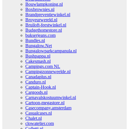
Bouwlampkoning.nl
Boxbrownies.nl
Brandpreventiewinkel.nl
Broyeurwereld.nl
Bruiloft-feestwinkel.nl
Budgethomestore.nl
bukserjeans.com
Bundles.nl
Bungalow.Net
Bungalowparkcampanula.nl
Bushpappa.nl
Cakesmash.nl
Campings.com NL
Campingzonneweelde.nl
Canadaplus.nl
Canduro.nl
Captain-Hook.nl
Cargoods.nl
Carnavalskostuumwinkel.nl
Cartoon-megastore.nl
Casecompany.amsterdam
Casualcases.nl
Chalet.nl
clowatelier.com
Colletti.nl