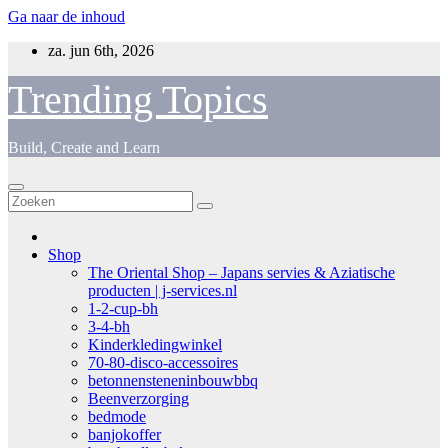
Ga naar de inhoud
za. jun 6th, 2026
Trending Topics
Build, Create and Learn
Shop
The Oriental Shop – Japans servies & Aziatische
producten | j-services.nl
1-2-cup-bh
3-4-bh
Kinderkledingwinkel
70-80-disco-accessoires
betonnensteneninbouwbbq
Beenverzorging
bedmode
banjokoffer