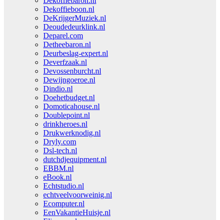
Dekoffiebaron.nl
Dekoffieboon.nl
DeKrijgerMuziek.nl
Deoudedeurklink.nl
Deparel.com
Detheebaron.nl
Deurbeslag-expert.nl
Deverfzaak.nl
Devossenburcht.nl
Dewijngoeroe.nl
Dindio.nl
Doehetbudget.nl
Domoticahouse.nl
Doublepoint.nl
drinkheroes.nl
Drukwerknodig.nl
Dryly.com
Dsl-tech.nl
dutchdjequipment.nl
EBBM.nl
eBook.nl
Echtstudio.nl
echtveelvoorweinig.nl
Ecomputer.nl
EenVakantieHuisje.nl