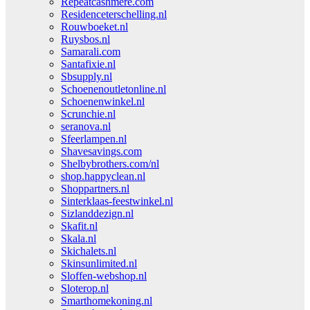
Repeatcashmere.com
Residenceterschelling.nl
Rouwboeket.nl
Ruysbos.nl
Samarali.com
Santafixie.nl
Sbsupply.nl
Schoenenoutletonline.nl
Schoenenwinkel.nl
Scrunchie.nl
seranova.nl
Sfeerlampen.nl
Shavesavings.com
Shelbybrothers.com/nl
shop.happyclean.nl
Shoppartners.nl
Sinterklaas-feestwinkel.nl
Sizlanddezign.nl
Skafit.nl
Skala.nl
Skichalets.nl
Skinsunlimited.nl
Sloffen-webshop.nl
Sloterop.nl
Smarthomekoning.nl