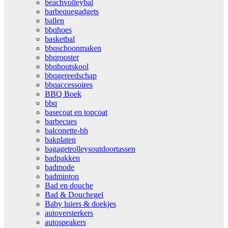
beachvolleybal
barbequegadgets
ballen
bbqhoes
basketbal
bbqschoonmaken
bbqrooster
bbqhoutskool
bbqgereedschap
bbqaccessoires
BBQ Boek
bbq
basecoat en topcoat
barbecues
balconette-bh
bakplaten
bagagetrolleysoutdoortassen
badpakken
badmode
badminton
Bad en douche
Bad & Douchegel
Baby luiers & doekjes
autoversterkers
autospeakers