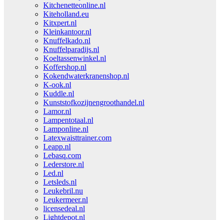
Kitchenetteonline.nl
Kiteholland.eu
Kitxpert.nl
Kleinkantoor.nl
Knuffelkado.nl
Knuffelparadijs.nl
Koeltassenwinkel.nl
Koffershop.nl
Kokendwaterkranenshop.nl
K-ook.nl
Kuddle.nl
Kunststofkozijnengroothandel.nl
Lamor.nl
Lampentotaal.nl
Lamponline.nl
Latexwaisttrainer.com
Leapp.nl
Lebasq.com
Lederstore.nl
Led.nl
Letsleds.nl
Leukebril.nu
Leukermeer.nl
licensedeal.nl
Lightdepot.nl