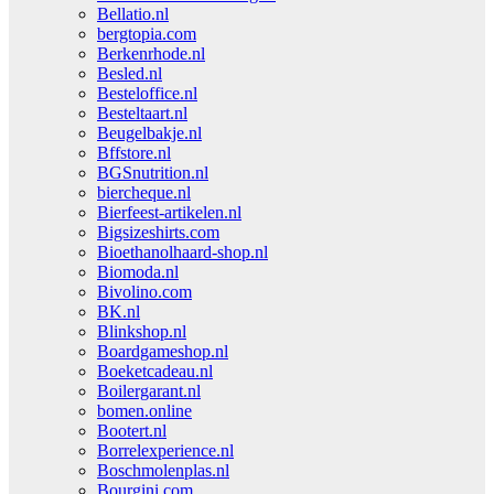
Bellatio.nl
bergtopia.com
Berkenrhode.nl
Besled.nl
Besteloffice.nl
Besteltaart.nl
Beugelbakje.nl
Bffstore.nl
BGSnutrition.nl
biercheque.nl
Bierfeest-artikelen.nl
Bigsizeshirts.com
Bioethanolhaard-shop.nl
Biomoda.nl
Bivolino.com
BK.nl
Blinkshop.nl
Boardgameshop.nl
Boeketcadeau.nl
Boilergarant.nl
bomen.online
Bootert.nl
Borrelexperience.nl
Boschmolenplas.nl
Bourgini.com