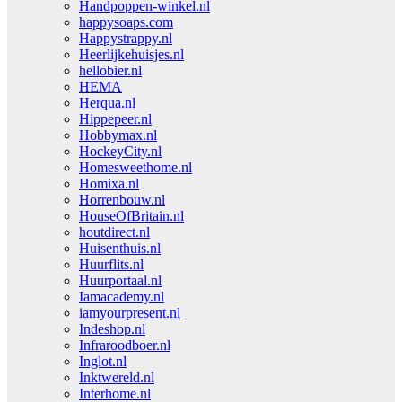
Handpoppen-winkel.nl
happysoaps.com
Happystrappy.nl
Heerlijkehuisjes.nl
hellobier.nl
HEMA
Herqua.nl
Hippepeer.nl
Hobbymax.nl
HockeyCity.nl
Homesweethome.nl
Homixa.nl
Horrenbouw.nl
HouseOfBritain.nl
houtdirect.nl
Huisenthuis.nl
Huurflits.nl
Huurportaal.nl
Iamacademy.nl
iamyourpresent.nl
Indeshop.nl
Infraroodboer.nl
Inglot.nl
Inktwereld.nl
Interhome.nl