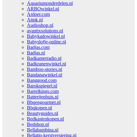
Aquariumonderdelen.nl
ARBOwinkel.nl
Ardoer.com
Atmk.nl
Audioshop.nl
avantixsolutions.nl
Babykadowinkel.nl
Babyslofje-online.nl
Badjas.com
Badjas.nl
Badkamerradio.nl
Badkranenwinkel.nl
Bamboo-stories.nl
Bandanawinkel.nl
Banggood.com
Barokspiegel.nl
Barrelkings.com
Batterijenhuis.nl
Bbqengourmet.nl
Bbqkopen.nl
Beautyguides.nl
Bedkastenkopen.nl
Bedshop.nl
Bellabambina.nl
Bellatio-kerstversiering.nl