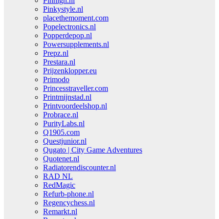
Pinhigh.nl
Pinkystyle.nl
placethemoment.com
Popelectronics.nl
Popperdepop.nl
Powersupplements.nl
Prepz.nl
Prestara.nl
Prijzenklopper.eu
Primodo
Princesstraveller.com
Printmijnstad.nl
Printvoordeelshop.nl
Probrace.nl
PurityLabs.nl
Q1905.com
Questjunior.nl
Qugato | City Game Adventures
Quotenet.nl
Radiatorendiscounter.nl
RAD NL
RedMagic
Refurb-phone.nl
Regencychess.nl
Remarkt.nl