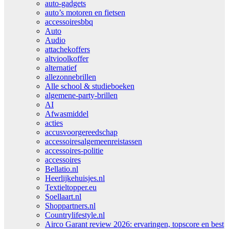
auto-gadgets
auto’s motoren en fietsen
accessoiresbbq
Auto
Audio
attachekoffers
altvioolkoffer
alternatief
allezonnebrillen
Alle school & studieboeken
algemene-party-brillen
AI
Afwasmiddel
acties
accusvoorgereedschap
accessoiresalgemeenreistassen
accessoires-politie
accessoires
Bellatio.nl
Heerlijkehuisjes.nl
Textieltopper.eu
Soellaart.nl
Shoppartners.nl
Countrylifestyle.nl
Airco Garant review 2026: ervaringen, topscore en best