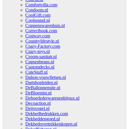
Comfortvilla.com
Condoom.nl
CoolGift.com
Coolsound.nl
Coppenswarenhuis.nl
Correctbook.com
Costway.com
Countrylifestyle.nl
Crazy-Factory.com
Crazy-toys.nl
Croom-sanitair.nl
Cupsenbeans.nl
Customdecks.nl
CuteStuff.nl
Dahon-vouwfietsen.nl
Dartshopleiden.nl
DeBallonnensite.nl
DeBloemist.nl
Deboerlederwarenenbijoux.nl
Decoaction.nl
Deijsvogel.nl
Dekbedbedrukken.com
Dekbeddengoed.nl
Dekbedovertrekkenkopen.nl