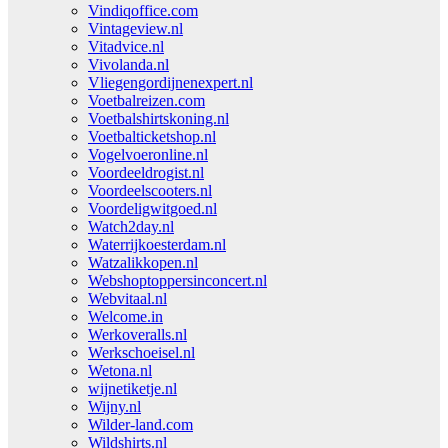
Vindiqoffice.com
Vintageview.nl
Vitadvice.nl
Vivolanda.nl
Vliegengordijnenexpert.nl
Voetbalreizen.com
Voetbalshirtskoning.nl
Voetbalticketshop.nl
Vogelvoeronline.nl
Voordeeldrogist.nl
Voordeelscooters.nl
Voordeligwitgoed.nl
Watch2day.nl
Waterrijkoesterdam.nl
Watzalikkopen.nl
Webshoptoppersinconcert.nl
Webvitaal.nl
Welcome.in
Werkoveralls.nl
Werkschoeisel.nl
Wetona.nl
wijnetiketje.nl
Wijny.nl
Wilder-land.com
Wildshirts.nl