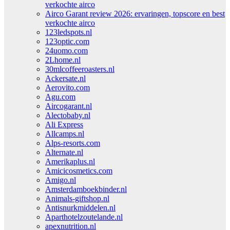
verkochte airco
Airco Garant review 2026: ervaringen, topscore en best
verkochte airco
123ledspots.nl
123optic.com
24uomo.com
2Lhome.nl
30mlcoffeeroasters.nl
Ackersate.nl
Aerovito.com
Agu.com
Aircogarant.nl
Alectobaby.nl
Ali Express
Allcamps.nl
Alps-resorts.com
Alternate.nl
Amerikaplus.nl
Amicicosmetics.com
Amigo.nl
Amsterdamboekbinder.nl
Animals-giftshop.nl
Antisnurkmiddelen.nl
Aparthotelzoutelande.nl
apexnutrition.nl