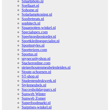
Smartphoto.nl
Soellaart.nl
Sohome.nl
Solarlampkoning.nl
Soofretreats.nl
sophitech.nl
Spaarpotten-winkel.nl
Specialspex.com
Speelgoedpostorder.nl
Sportkledingspecialist.nl
Sportnstyles.nl
Sportreizen.com
Sportus.nl
spysecurityshop.nl
Stackeronline.com
steigerhoutenmeubelenleiden.nl
Stoute-schoenen.nl
ST-shop.nl
Studentendrukwerk.nl
Stylemeubels.nl
Succesholidayparcs.nl
Sunweb Winter
Sunweb Zomer
Superfoodmarkt.nl
Surprises-winkel.nl