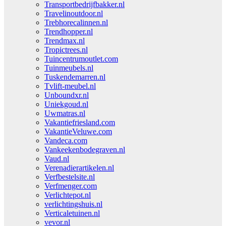
Transportbedrijfbakker.nl
Travelinoutdoor.nl
Trebhorecalinnen.nl
Trendhopper.nl
Trendmax.nl
Tropictrees.nl
Tuincentrumoutlet.com
Tuinmeubels.nl
Tuskendemarren.nl
Tvlift-meubel.nl
Unboundxr.nl
Uniekgoud.nl
Uwmatras.nl
Vakantiefriesland.com
VakantieVeluwe.com
Vandeca.com
Vankeekenbodegraven.nl
Vaud.nl
Verenadierartikelen.nl
Verfbestelsite.nl
Verfmenger.com
Verlichtepot.nl
verlichtingshuis.nl
Verticaletuinen.nl
vevor.nl