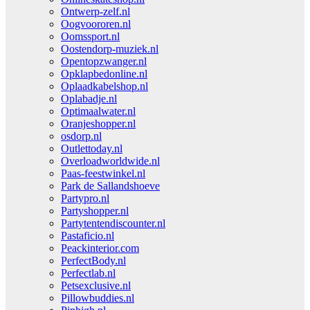
Ontwerp-zelf.nl
Oogvoororen.nl
Oomssport.nl
Oostendorp-muziek.nl
Opentopzwanger.nl
Opklapbedonline.nl
Oplaadkabelshop.nl
Oplabadje.nl
Optimaalwater.nl
Oranjeshopper.nl
osdorp.nl
Outlettoday.nl
Overloadworldwide.nl
Paas-feestwinkel.nl
Park de Sallandshoeve
Partypro.nl
Partyshopper.nl
Partytentendiscounter.nl
Pastaficio.nl
Peackinterior.com
PerfectBody.nl
Perfectlab.nl
Petsexclusive.nl
Pillowbuddies.nl