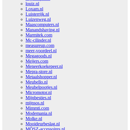
louiz.nl
Loxam.nl
Luisterrijk.nl
Luizenweg.nl
Maascomputers.nl
Manandshaving.nl
Marmitek.com
Mc-cilinder.nl
measureup.com
meer-voordeel.nl
Megagoods.nl
Meijers.com
Meneerkoekepeer.nl
Mepra-store.nl
Metaalshopper.nl
Meubello.nl
Meubelpootjes.nl
Micromotor.nl
Mijnbesties.nl
mijnsos.nl
Mimmti.com
Modemania.nl
Molke.nl
Mooideurbeslag.nl
MŌSZ-accessoires.nl