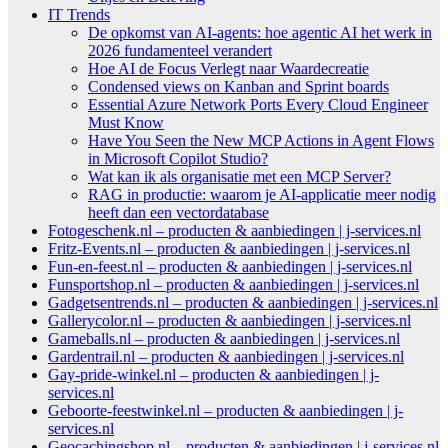
IT Trends
De opkomst van AI-agents: hoe agentic AI het werk in
2026 fundamenteel verandert
Hoe AI de Focus Verlegt naar Waardecreatie
Condensed views on Kanban and Sprint boards
Essential Azure Network Ports Every Cloud Engineer
Must Know
Have You Seen the New MCP Actions in Agent Flows
in Microsoft Copilot Studio?
Wat kan ik als organisatie met een MCP Server?
RAG in productie: waarom je AI-applicatie meer nodig
heeft dan een vectordatabase
Fotogeschenk.nl – producten & aanbiedingen | j-services.nl
Fritz-Events.nl – producten & aanbiedingen | j-services.nl
Fun-en-feest.nl – producten & aanbiedingen | j-services.nl
Funsportshop.nl – producten & aanbiedingen | j-services.nl
Gadgetsentrends.nl – producten & aanbiedingen | j-services.nl
Gallerycolor.nl – producten & aanbiedingen | j-services.nl
Gameballs.nl – producten & aanbiedingen | j-services.nl
Gardentrail.nl – producten & aanbiedingen | j-services.nl
Gay-pride-winkel.nl – producten & aanbiedingen | j-
services.nl
Geboorte-feestwinkel.nl – producten & aanbiedingen | j-
services.nl
Geocachingshop.nl – producten & aanbiedingen | j-services.nl