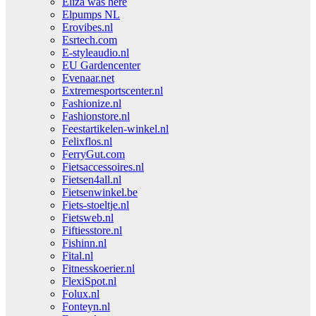
Eliza was here
Elpumps NL
Erovibes.nl
Esrtech.com
E-styleaudio.nl
EU Gardencenter
Evenaar.net
Extremesportscenter.nl
Fashionize.nl
Fashionstore.nl
Feestartikelen-winkel.nl
Felixflos.nl
FerryGut.com
Fietsaccessoires.nl
Fietsen4all.nl
Fietsenwinkel.be
Fiets-stoeltje.nl
Fietsweb.nl
Fiftiesstore.nl
Fishinn.nl
Fital.nl
Fitnesskoerier.nl
FlexiSpot.nl
Folux.nl
Fonteyn.nl