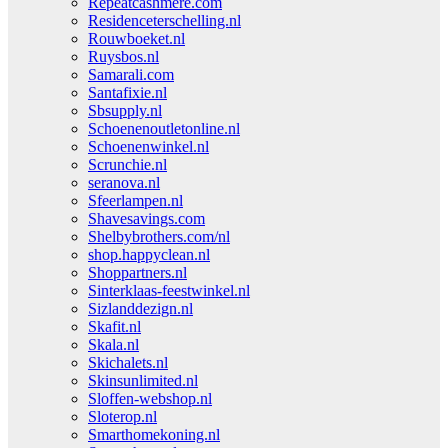
Repeatcashmere.com
Residenceterschelling.nl
Rouwboeket.nl
Ruysbos.nl
Samarali.com
Santafixie.nl
Sbsupply.nl
Schoenenoutletonline.nl
Schoenenwinkel.nl
Scrunchie.nl
seranova.nl
Sfeerlampen.nl
Shavesavings.com
Shelbybrothers.com/nl
shop.happyclean.nl
Shoppartners.nl
Sinterklaas-feestwinkel.nl
Sizlanddezign.nl
Skafit.nl
Skala.nl
Skichalets.nl
Skinsunlimited.nl
Sloffen-webshop.nl
Sloterop.nl
Smarthomekoning.nl