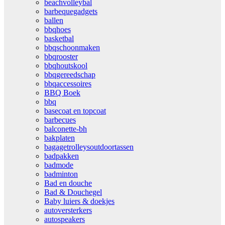
beachvolleybal
barbequegadgets
ballen
bbqhoes
basketbal
bbqschoonmaken
bbqrooster
bbqhoutskool
bbqgereedschap
bbqaccessoires
BBQ Boek
bbq
basecoat en topcoat
barbecues
balconette-bh
bakplaten
bagagetrolleysoutdoortassen
badpakken
badmode
badminton
Bad en douche
Bad & Douchegel
Baby luiers & doekjes
autoversterkers
autospeakers