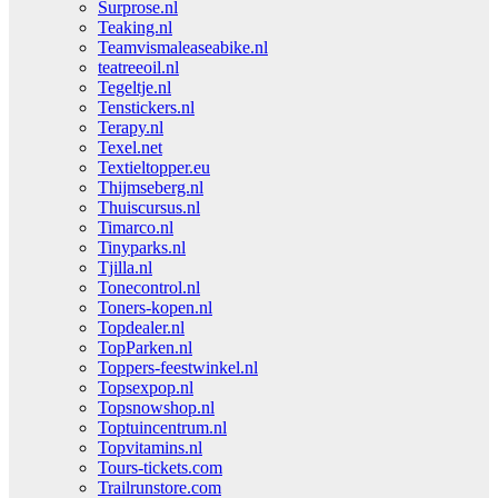
Surprose.nl
Teaking.nl
Teamvismaleaseabike.nl
teatreeoil.nl
Tegeltje.nl
Tenstickers.nl
Terapy.nl
Texel.net
Textieltopper.eu
Thijmseberg.nl
Thuiscursus.nl
Timarco.nl
Tinyparks.nl
Tjilla.nl
Tonecontrol.nl
Toners-kopen.nl
Topdealer.nl
TopParken.nl
Toppers-feestwinkel.nl
Topsexpop.nl
Topsnowshop.nl
Toptuincentrum.nl
Topvitamins.nl
Tours-tickets.com
Trailrunstore.com