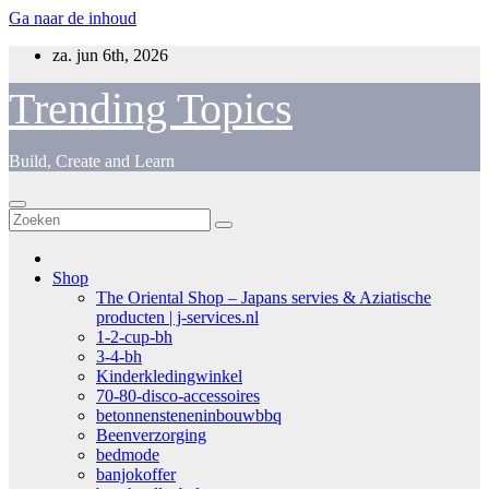
Ga naar de inhoud
za. jun 6th, 2026
Trending Topics
Build, Create and Learn
Shop
The Oriental Shop – Japans servies & Aziatische
producten | j-services.nl
1-2-cup-bh
3-4-bh
Kinderkledingwinkel
70-80-disco-accessoires
betonnensteneninbouwbbq
Beenverzorging
bedmode
banjokoffer