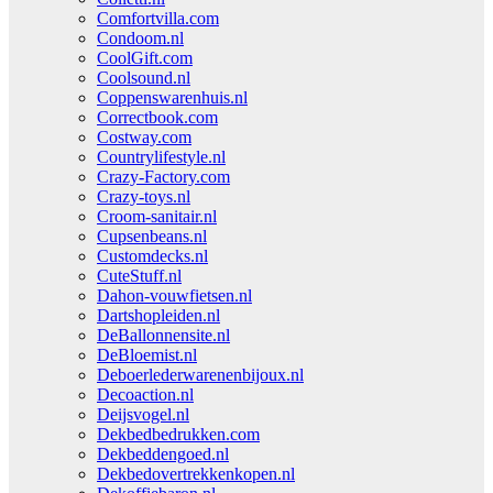
Comfortvilla.com
Condoom.nl
CoolGift.com
Coolsound.nl
Coppenswarenhuis.nl
Correctbook.com
Costway.com
Countrylifestyle.nl
Crazy-Factory.com
Crazy-toys.nl
Croom-sanitair.nl
Cupsenbeans.nl
Customdecks.nl
CuteStuff.nl
Dahon-vouwfietsen.nl
Dartshopleiden.nl
DeBallonnensite.nl
DeBloemist.nl
Deboerlederwarenenbijoux.nl
Decoaction.nl
Deijsvogel.nl
Dekbedbedrukken.com
Dekbeddengoed.nl
Dekbedovertrekkenkopen.nl