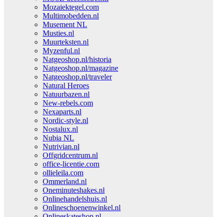
Mozaiektegel.com
Multimobedden.nl
Musement NL
Musties.nl
Muurteksten.nl
Myzenful.nl
Natgeoshop.nl/historia
Natgeoshop.nl/magazine
Natgeoshop.nl/traveler
Natural Heroes
Natuurbazen.nl
New-rebels.com
Nexaparts.nl
Nordic-style.nl
Nostalux.nl
Nubia NL
Nutrivian.nl
Offgridcentrum.nl
office-licentie.com
ollieleila.com
Ommerland.nl
Oneminuteshakes.nl
Onlinehandelshuis.nl
Onlineschoenenwinkel.nl
Onlineskateshop.nl