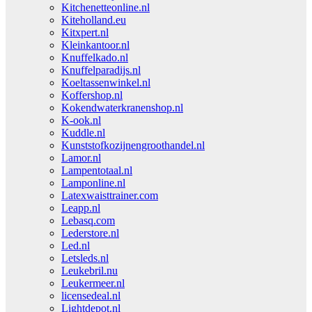
Kitchenetteonline.nl
Kiteholland.eu
Kitxpert.nl
Kleinkantoor.nl
Knuffelkado.nl
Knuffelparadijs.nl
Koeltassenwinkel.nl
Koffershop.nl
Kokendwaterkranenshop.nl
K-ook.nl
Kuddle.nl
Kunststofkozijnengroothandel.nl
Lamor.nl
Lampentotaal.nl
Lamponline.nl
Latexwaisttrainer.com
Leapp.nl
Lebasq.com
Lederstore.nl
Led.nl
Letsleds.nl
Leukebril.nu
Leukermeer.nl
licensedeal.nl
Lightdepot.nl