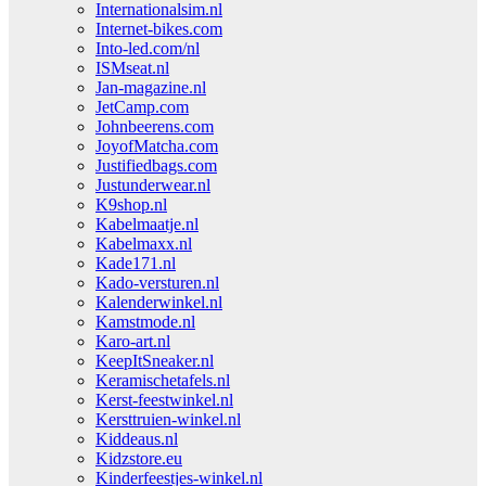
Internationalsim.nl
Internet-bikes.com
Into-led.com/nl
ISMseat.nl
Jan-magazine.nl
JetCamp.com
Johnbeerens.com
JoyofMatcha.com
Justifiedbags.com
Justunderwear.nl
K9shop.nl
Kabelmaatje.nl
Kabelmaxx.nl
Kade171.nl
Kado-versturen.nl
Kalenderwinkel.nl
Kamstmode.nl
Karo-art.nl
KeepItSneaker.nl
Keramischetafels.nl
Kerst-feestwinkel.nl
Kersttruien-winkel.nl
Kiddeaus.nl
Kidzstore.eu
Kinderfeestjes-winkel.nl