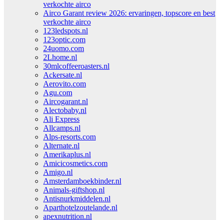
verkochte airco
Airco Garant review 2026: ervaringen, topscore en best
verkochte airco
123ledspots.nl
123optic.com
24uomo.com
2Lhome.nl
30mlcoffeeroasters.nl
Ackersate.nl
Aerovito.com
Agu.com
Aircogarant.nl
Alectobaby.nl
Ali Express
Allcamps.nl
Alps-resorts.com
Alternate.nl
Amerikaplus.nl
Amicicosmetics.com
Amigo.nl
Amsterdamboekbinder.nl
Animals-giftshop.nl
Antisnurkmiddelen.nl
Aparthotelzoutelande.nl
apexnutrition.nl