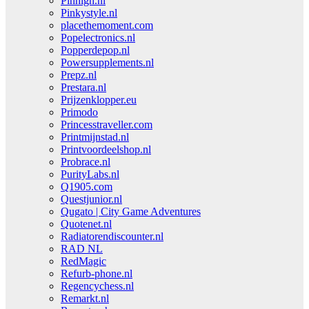
Pinhigh.nl
Pinkystyle.nl
placethemoment.com
Popelectronics.nl
Popperdepop.nl
Powersupplements.nl
Prepz.nl
Prestara.nl
Prijzenklopper.eu
Primodo
Princesstraveller.com
Printmijnstad.nl
Printvoordeelshop.nl
Probrace.nl
PurityLabs.nl
Q1905.com
Questjunior.nl
Qugato | City Game Adventures
Quotenet.nl
Radiatorendiscounter.nl
RAD NL
RedMagic
Refurb-phone.nl
Regencychess.nl
Remarkt.nl