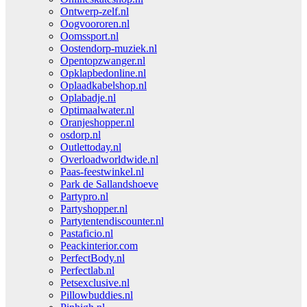
Ontwerp-zelf.nl
Oogvoororen.nl
Oomssport.nl
Oostendorp-muziek.nl
Opentopzwanger.nl
Opklapbedonline.nl
Oplaadkabelshop.nl
Oplabadje.nl
Optimaalwater.nl
Oranjeshopper.nl
osdorp.nl
Outlettoday.nl
Overloadworldwide.nl
Paas-feestwinkel.nl
Park de Sallandshoeve
Partypro.nl
Partyshopper.nl
Partytentendiscounter.nl
Pastaficio.nl
Peackinterior.com
PerfectBody.nl
Perfectlab.nl
Petsexclusive.nl
Pillowbuddies.nl