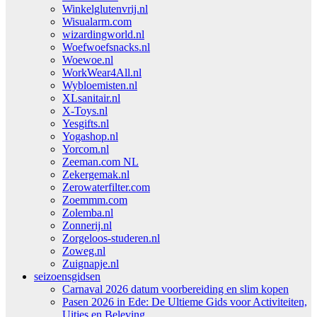
Winkelglutenvrij.nl
Wisualarm.com
wizardingworld.nl
Woefwoefsnacks.nl
Woewoe.nl
WorkWear4All.nl
Wybloemisten.nl
XLsanitair.nl
X-Toys.nl
Yesgifts.nl
Yogashop.nl
Yorcom.nl
Zeeman.com NL
Zekergemak.nl
Zerowaterfilter.com
Zoemmm.com
Zolemba.nl
Zonnerij.nl
Zorgeloos-studeren.nl
Zoweg.nl
Zuignapje.nl
seizoensgidsen
Carnaval 2026 datum voorbereiding en slim kopen
Pasen 2026 in Ede: De Ultieme Gids voor Activiteiten,
Uitjes en Beleving