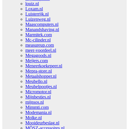
louiz.nl
Loxam.nl
Luisterrijk.nl
Luizenweg.nl
Maascomputers.nl
Manandshaving.nl
Marmitek.com
Mc-cilinder.nl
measureup.com
meer-voordeel.nl
Megagoods.nl
Meijers.com
Meneerkoekepeer.nl
Mepra-store.nl
Metaalshopper.nl
Meubello.nl
Meubelpootjes.nl
Micromotor.nl
Mijnbesties.nl
mijnsos.nl
Mimmti.com
Modemania.nl
Molke.nl
Mooideurbeslag.nl
MŌSZ-accessoires.nl