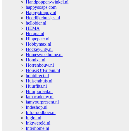
Handpoppen-winkel.nl
happysoaps.com
Happystrappy.nl
Heerlijkehuisjes.nl
hellobier.nl
HEMA
Herqua.nl
Hippepeer.nl
Hobbymax.nl
HockeyCity.nl
Homesweethome.nl
Homixa.nl
Horrenbouw.nl
HouseOfBritain.nl
houtdirect.nl
Huisenthuis.nl
Huurflits.nl
Huurportaal.nl
Iamacademy.nl
iamyourpresent.nl
Indeshop.nl
Infraroodboer.nl
Inglot.nl
Inktwereld.nl
Interhome.nl