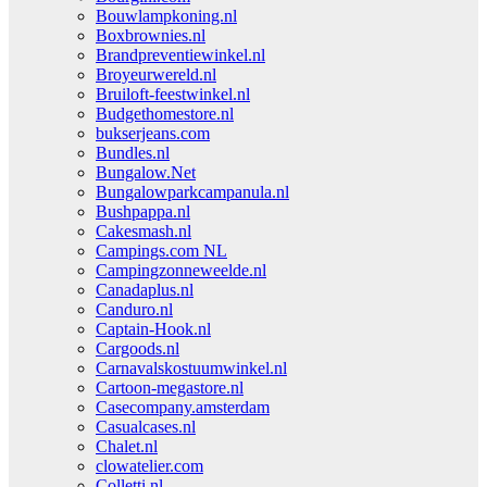
Bouwlampkoning.nl
Boxbrownies.nl
Brandpreventiewinkel.nl
Broyeurwereld.nl
Bruiloft-feestwinkel.nl
Budgethomestore.nl
bukserjeans.com
Bundles.nl
Bungalow.Net
Bungalowparkcampanula.nl
Bushpappa.nl
Cakesmash.nl
Campings.com NL
Campingzonneweelde.nl
Canadaplus.nl
Canduro.nl
Captain-Hook.nl
Cargoods.nl
Carnavalskostuumwinkel.nl
Cartoon-megastore.nl
Casecompany.amsterdam
Casualcases.nl
Chalet.nl
clowatelier.com
Colletti.nl