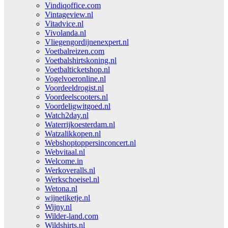
Vindiqoffice.com
Vintageview.nl
Vitadvice.nl
Vivolanda.nl
Vliegengordijnenexpert.nl
Voetbalreizen.com
Voetbalshirtskoning.nl
Voetbalticketshop.nl
Vogelvoeronline.nl
Voordeeldrogist.nl
Voordeelscooters.nl
Voordeligwitgoed.nl
Watch2day.nl
Waterrijkoesterdam.nl
Watzalikkopen.nl
Webshoptoppersinconcert.nl
Webvitaal.nl
Welcome.in
Werkoveralls.nl
Werkschoeisel.nl
Wetona.nl
wijnetiketje.nl
Wijny.nl
Wilder-land.com
Wildshirts.nl