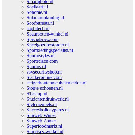
Smartphoto.nl
Soellaart.nl
Sohome.nl
Solarlampkoning.nl
Soofretreats.nl
sophitech.nl
Spaarpotten-winkel.nl
Specialspex.com
Speelgoedpostorder.nl
Sportkledingspecialist.nl
Sportnstyles.nl
Sportreizen.com
Sportus.nl
spysecurityshop.nl
Stackeronline.com
steigerhoutenmeubelenleiden.nl
Stoute-schoenen.nl
ST-shop.nl
Studentendrukwerk.nl
Stylemeubels.nl
Succesholidayparcs.nl
Sunweb Winter
Sunweb Zomer
Superfoodmarkt.nl
Surprises-winkel.nl