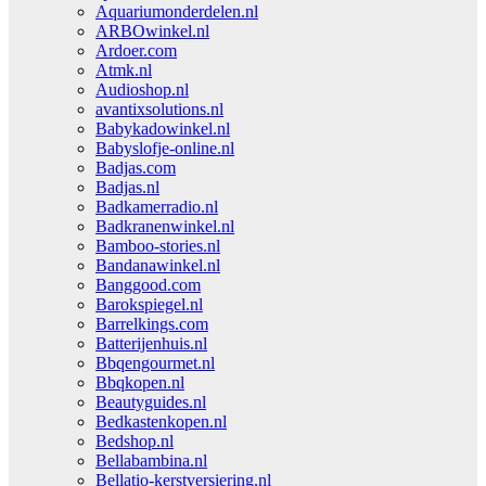
Aquariumonderdelen.nl
ARBOwinkel.nl
Ardoer.com
Atmk.nl
Audioshop.nl
avantixsolutions.nl
Babykadowinkel.nl
Babyslofje-online.nl
Badjas.com
Badjas.nl
Badkamerradio.nl
Badkranenwinkel.nl
Bamboo-stories.nl
Bandanawinkel.nl
Banggood.com
Barokspiegel.nl
Barrelkings.com
Batterijenhuis.nl
Bbqengourmet.nl
Bbqkopen.nl
Beautyguides.nl
Bedkastenkopen.nl
Bedshop.nl
Bellabambina.nl
Bellatio-kerstversiering.nl