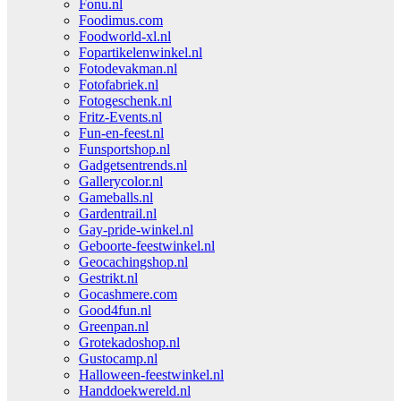
Fonu.nl
Foodimus.com
Foodworld-xl.nl
Fopartikelenwinkel.nl
Fotodevakman.nl
Fotofabriek.nl
Fotogeschenk.nl
Fritz-Events.nl
Fun-en-feest.nl
Funsportshop.nl
Gadgetsentrends.nl
Gallerycolor.nl
Gameballs.nl
Gardentrail.nl
Gay-pride-winkel.nl
Geboorte-feestwinkel.nl
Geocachingshop.nl
Gestrikt.nl
Gocashmere.com
Good4fun.nl
Greenpan.nl
Grotekadoshop.nl
Gustocamp.nl
Halloween-feestwinkel.nl
Handdoekwereld.nl