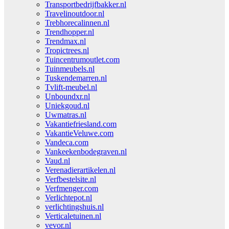
Transportbedrijfbakker.nl
Travelinoutdoor.nl
Trebhorecalinnen.nl
Trendhopper.nl
Trendmax.nl
Tropictrees.nl
Tuincentrumoutlet.com
Tuinmeubels.nl
Tuskendemarren.nl
Tvlift-meubel.nl
Unboundxr.nl
Uniekgoud.nl
Uwmatras.nl
Vakantiefriesland.com
VakantieVeluwe.com
Vandeca.com
Vankeekenbodegraven.nl
Vaud.nl
Verenadierartikelen.nl
Verfbestelsite.nl
Verfmenger.com
Verlichtepot.nl
verlichtingshuis.nl
Verticaletuinen.nl
vevor.nl