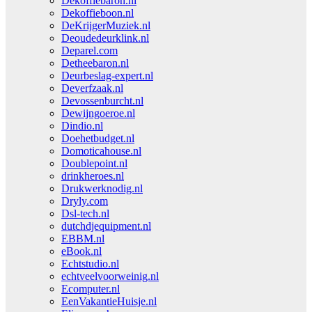
Dekoffiebaron.nl
Dekoffieboon.nl
DeKrijgerMuziek.nl
Deoudedeurklink.nl
Deparel.com
Detheebaron.nl
Deurbeslag-expert.nl
Deverfzaak.nl
Devossenburcht.nl
Dewijngoeroe.nl
Dindio.nl
Doehetbudget.nl
Domoticahouse.nl
Doublepoint.nl
drinkheroes.nl
Drukwerknodig.nl
Dryly.com
Dsl-tech.nl
dutchdjequipment.nl
EBBM.nl
eBook.nl
Echtstudio.nl
echtveelvoorweinig.nl
Ecomputer.nl
EenVakantieHuisje.nl