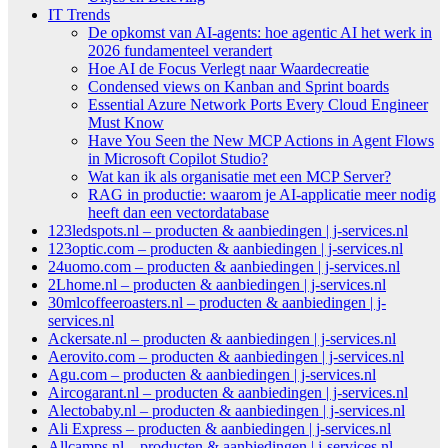
IT Trends
De opkomst van AI-agents: hoe agentic AI het werk in
2026 fundamenteel verandert
Hoe AI de Focus Verlegt naar Waardecreatie
Condensed views on Kanban and Sprint boards
Essential Azure Network Ports Every Cloud Engineer
Must Know
Have You Seen the New MCP Actions in Agent Flows
in Microsoft Copilot Studio?
Wat kan ik als organisatie met een MCP Server?
RAG in productie: waarom je AI-applicatie meer nodig
heeft dan een vectordatabase
123ledspots.nl – producten & aanbiedingen | j-services.nl
123optic.com – producten & aanbiedingen | j-services.nl
24uomo.com – producten & aanbiedingen | j-services.nl
2Lhome.nl – producten & aanbiedingen | j-services.nl
30mlcoffeeroasters.nl – producten & aanbiedingen | j-
services.nl
Ackersate.nl – producten & aanbiedingen | j-services.nl
Aerovito.com – producten & aanbiedingen | j-services.nl
Agu.com – producten & aanbiedingen | j-services.nl
Aircogarant.nl – producten & aanbiedingen | j-services.nl
Alectobaby.nl – producten & aanbiedingen | j-services.nl
Ali Express – producten & aanbiedingen | j-services.nl
Allcamps.nl – producten & aanbiedingen | j-services.nl