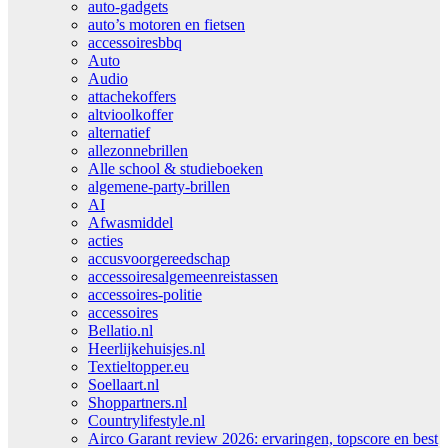
auto-gadgets
auto’s motoren en fietsen
accessoiresbbq
Auto
Audio
attachekoffers
altvioolkoffer
alternatief
allezonnebrillen
Alle school & studieboeken
algemene-party-brillen
AI
Afwasmiddel
acties
accusvoorgereedschap
accessoiresalgemeenreistassen
accessoires-politie
accessoires
Bellatio.nl
Heerlijkehuisjes.nl
Textieltopper.eu
Soellaart.nl
Shoppartners.nl
Countrylifestyle.nl
Airco Garant review 2026: ervaringen, topscore en best