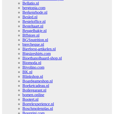
Bellatio.nl
bergtopia.com
Berkenrhode.nl
Besled.nl
Besteloffice.nl
Besteltaart.nl
Beugelbakje.nl
Bffstore.nl
BGSnutrition.nl
biercheque.nl
Bierfeest-artikelen.nl
Bigsizeshirts.com
Bioethanolhaard-shop.nl
Biomoda.nl
Bivolino.com
BK.nl
Blinkshop.nl
Boardgameshop.nl
Boeketcadeau.nl
Boilergarant.nl
bomen.online
Bootert.nl
Borrelexperience.nl
Boschmolenplas.nl
Bourgini.com