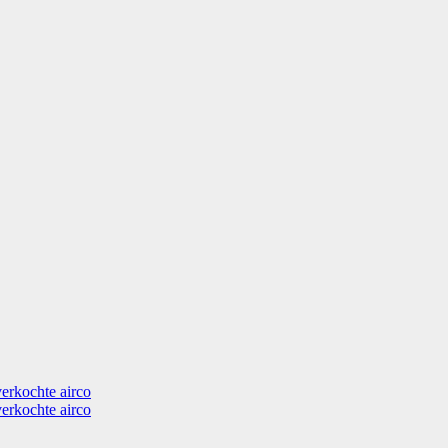
verkochte airco
verkochte airco