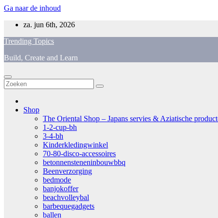
Ga naar de inhoud
za. jun 6th, 2026
Trending Topics
Build, Create and Learn
Shop
The Oriental Shop – Japans servies & Aziatische producten
1-2-cup-bh
3-4-bh
Kinderkledingwinkel
70-80-disco-accessoires
betonnensteneninbouwbbq
Beenverzorging
bedmode
banjokoffer
beachvolleybal
barbequegadgets
ballen