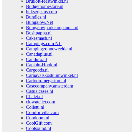
Bruiloft-feestwinkel.nl
Budgethomestore.nl
bukserjeans.com
Bundles.nl
Bungalow.Net
Bungalowparkcampanula.nl
Bushpappa.nl
Cakesmash.nl
Campings.com NL
Campingzonneweelde.nl
Canadaplus.nl
Canduro.nl
Captain-Hook.nl
Cargoods.nl
Carnavalskostuumwinkel.nl
Cartoon-megastore.nl
Casecompany.amsterdam
Casualcases.nl
Chalet.nl
clowatelier.com
Colletti.nl
Comfortvilla.com
Condoom.nl
CoolGift.com
Coolsound.nl