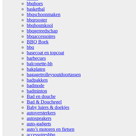
bbqhoes
basketbal
bbqschoonmaken
bbqrooster
bbqhoutskool
bbqgereedschap
bbqaccessoires
BBQ Boek
bbq
basecoat en topcoat
barbecues
balconette-bh
bakplaten
bagagetrolleysoutdoortassen
badpakken
badmode
badminton
Bad en douche
Bad & Douchegel
Baby luiers & doekjes
autoversterkers
autospeakers
auto-gadgets
auto’s motoren en fietsen
accessoiresbbq