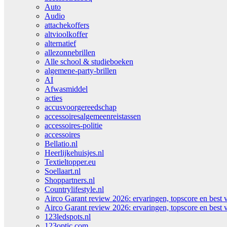
Auto
Audio
attachekoffers
altvioolkoffer
alternatief
allezonnebrillen
Alle school & studieboeken
algemene-party-brillen
AI
Afwasmiddel
acties
accusvoorgereedschap
accessoiresalgemeenreistassen
accessoires-politie
accessoires
Bellatio.nl
Heerlijkehuisjes.nl
Textieltopper.eu
Soellaart.nl
Shoppartners.nl
Countrylifestyle.nl
Airco Garant review 2026: ervaringen, topscore en best 
Airco Garant review 2026: ervaringen, topscore en best 
123ledspots.nl
123optic.com