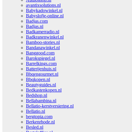
avantixsolutions.nl
Babykadowinkel.nl
Babyslofje-online.nl
Badjas.com
Badjas.nl
Badkamerradio.nl
Badkranenwinkel.nl
Bamboo-stories.nl
Bandanawinkel.nl
Banggood.com
Barokspiegel.nl
Barrelkings.com
Batterijenhuis.nl
Bbqengourmet.nl
Bbqkopen.nl
Beautyguides.nl
Bedkastenkopen.nl
Bedshop.nl
Bellabambina.nl
Bellatio-kerstversiering.nl
Bellatio.nl
bergtopia.com
Berkenrhode.nl
Besled.nl