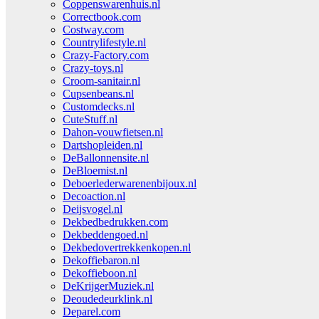
Coppenswarenhuis.nl
Correctbook.com
Costway.com
Countrylifestyle.nl
Crazy-Factory.com
Crazy-toys.nl
Croom-sanitair.nl
Cupsenbeans.nl
Customdecks.nl
CuteStuff.nl
Dahon-vouwfietsen.nl
Dartshopleiden.nl
DeBallonnensite.nl
DeBloemist.nl
Deboerlederwarenenbijoux.nl
Decoaction.nl
Deijsvogel.nl
Dekbedbedrukken.com
Dekbeddengoed.nl
Dekbedovertrekkenkopen.nl
Dekoffiebaron.nl
Dekoffieboon.nl
DeKrijgerMuziek.nl
Deoudedeurklink.nl
Deparel.com