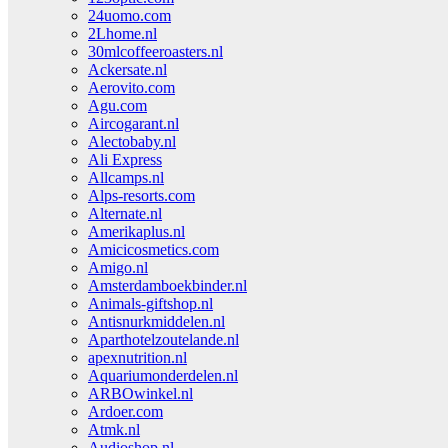
24uomo.com
2Lhome.nl
30mlcoffeeroasters.nl
Ackersate.nl
Aerovito.com
Agu.com
Aircogarant.nl
Alectobaby.nl
Ali Express
Allcamps.nl
Alps-resorts.com
Alternate.nl
Amerikaplus.nl
Amicicosmetics.com
Amigo.nl
Amsterdamboekbinder.nl
Animals-giftshop.nl
Antisnurkmiddelen.nl
Aparthotelzoutelande.nl
apexnutrition.nl
Aquariumonderdelen.nl
ARBOwinkel.nl
Ardoer.com
Atmk.nl
Audioshop.nl