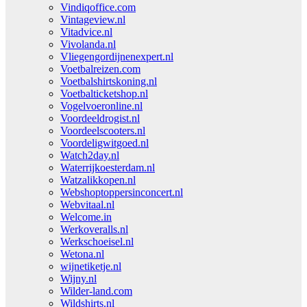
Vindiqoffice.com
Vintageview.nl
Vitadvice.nl
Vivolanda.nl
Vliegengordijnenexpert.nl
Voetbalreizen.com
Voetbalshirtskoning.nl
Voetbalticketshop.nl
Vogelvoeronline.nl
Voordeeldrogist.nl
Voordeelscooters.nl
Voordeligwitgoed.nl
Watch2day.nl
Waterrijkoesterdam.nl
Watzalikkopen.nl
Webshoptoppersinconcert.nl
Webvitaal.nl
Welcome.in
Werkoveralls.nl
Werkschoeisel.nl
Wetona.nl
wijnetiketje.nl
Wijny.nl
Wilder-land.com
Wildshirts.nl