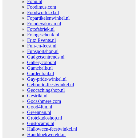
Fonu.nl
Foodimus.com
Foodworld-xl.nl
Fopartikelenwinkel.nl
Fotodevakman.nl
Fotofabriek.nl
Fotogeschenk.nl
Fritz-Events.nl
Fun-en-feest.nl
Funsportshop.nl
Gadgetsentrends.nl
Gallerycolor.nl
Gameballs.nl
Gardentrail.nl
Gay-pride-winkel.nl
Geboorte-feestwinkel.nl
Geocachingshop.nl
Gestrikt.nl
Gocashmere.com
Good4fun.nl
Greenpan.nl
Grotekadoshop.nl
Gustocamp.nl
Halloween-feestwinkel.nl
Handdoekwereld.nl