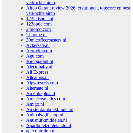
verkochte airco
Airco Garant review 2026: ervaringen, topscore en best
verkochte airco
123ledspots.nl
123optic.com
24uomo.com
2Lhome.nl
30mlcoffeeroasters.nl
Ackersate.nl
Aerovito.com
Agu.com
Aircogarant.nl
Alectobaby.nl
Ali Express
Allcamps.nl
Alps-resorts.com
Alternate.nl
Amerikaplus.nl
Amicicosmetics.com
Amigo.nl
Amsterdamboekbinder.nl
Animals-giftshop.nl
Antisnurkmiddelen.nl
Aparthotelzoutelande.nl
apexnutrition.nl