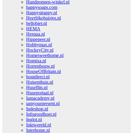
Handpoppen-winkel.nl
happysoaps.com
Happystrappy.nl
Heerlijkehuisjes.nl
hellobier.nl
HEMA
Herqua.nl
Hippepeer.nl
Hobbymax.nl
HockeyCity.nl
Homesweethome.nl
Homixa.nl
Horrenbouw.nl
HouseOfBritain.nl
houtdirect.nl
Huisenthuis.nl
Huurflits.nl
Huurportaal.nl
Iamacademy.nl
iamyourpresent.nl
Indeshop.nl
Infraroodboer.nl
Inglot.nl
Inktwereld.nl
Interhome.nl