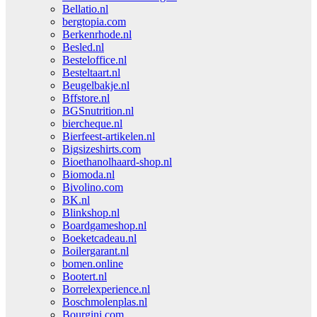
Bellatio.nl
bergtopia.com
Berkenrhode.nl
Besled.nl
Besteloffice.nl
Besteltaart.nl
Beugelbakje.nl
Bffstore.nl
BGSnutrition.nl
biercheque.nl
Bierfeest-artikelen.nl
Bigsizeshirts.com
Bioethanolhaard-shop.nl
Biomoda.nl
Bivolino.com
BK.nl
Blinkshop.nl
Boardgameshop.nl
Boeketcadeau.nl
Boilergarant.nl
bomen.online
Bootert.nl
Borrelexperience.nl
Boschmolenplas.nl
Bourgini.com