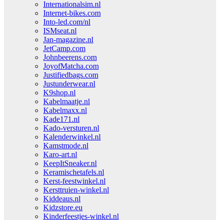
Internationalsim.nl
Internet-bikes.com
Into-led.com/nl
ISMseat.nl
Jan-magazine.nl
JetCamp.com
Johnbeerens.com
JoyofMatcha.com
Justifiedbags.com
Justunderwear.nl
K9shop.nl
Kabelmaatje.nl
Kabelmaxx.nl
Kade171.nl
Kado-versturen.nl
Kalenderwinkel.nl
Kamstmode.nl
Karo-art.nl
KeepItSneaker.nl
Keramischetafels.nl
Kerst-feestwinkel.nl
Kersttruien-winkel.nl
Kiddeaus.nl
Kidzstore.eu
Kinderfeestjes-winkel.nl