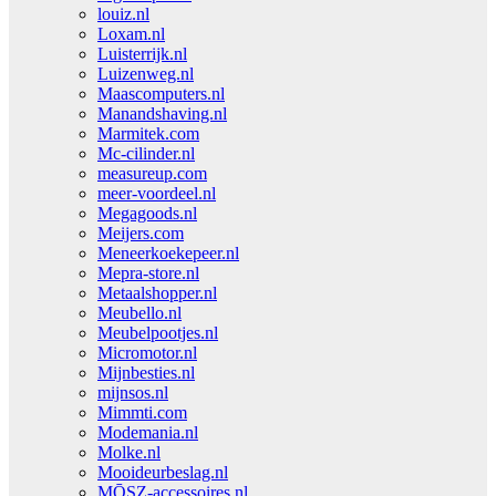
louiz.nl
Loxam.nl
Luisterrijk.nl
Luizenweg.nl
Maascomputers.nl
Manandshaving.nl
Marmitek.com
Mc-cilinder.nl
measureup.com
meer-voordeel.nl
Megagoods.nl
Meijers.com
Meneerkoekepeer.nl
Mepra-store.nl
Metaalshopper.nl
Meubello.nl
Meubelpootjes.nl
Micromotor.nl
Mijnbesties.nl
mijnsos.nl
Mimmti.com
Modemania.nl
Molke.nl
Mooideurbeslag.nl
MŌSZ-accessoires.nl