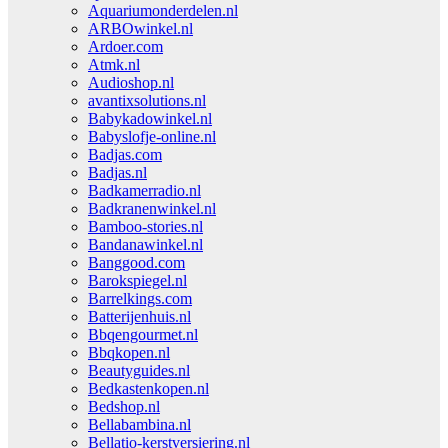
Aquariumonderdelen.nl
ARBOwinkel.nl
Ardoer.com
Atmk.nl
Audioshop.nl
avantixsolutions.nl
Babykadowinkel.nl
Babyslofje-online.nl
Badjas.com
Badjas.nl
Badkamerradio.nl
Badkranenwinkel.nl
Bamboo-stories.nl
Bandanawinkel.nl
Banggood.com
Barokspiegel.nl
Barrelkings.com
Batterijenhuis.nl
Bbqengourmet.nl
Bbqkopen.nl
Beautyguides.nl
Bedkastenkopen.nl
Bedshop.nl
Bellabambina.nl
Bellatio-kerstversiering.nl