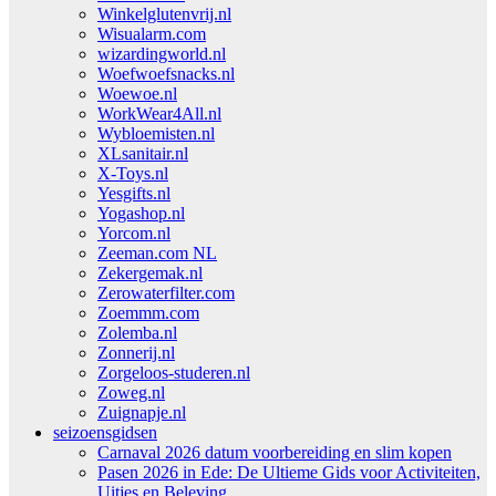
Winkelglutenvrij.nl
Wisualarm.com
wizardingworld.nl
Woefwoefsnacks.nl
Woewoe.nl
WorkWear4All.nl
Wybloemisten.nl
XLsanitair.nl
X-Toys.nl
Yesgifts.nl
Yogashop.nl
Yorcom.nl
Zeeman.com NL
Zekergemak.nl
Zerowaterfilter.com
Zoemmm.com
Zolemba.nl
Zonnerij.nl
Zorgeloos-studeren.nl
Zoweg.nl
Zuignapje.nl
seizoensgidsen
Carnaval 2026 datum voorbereiding en slim kopen
Pasen 2026 in Ede: De Ultieme Gids voor Activiteiten,
Uitjes en Beleving