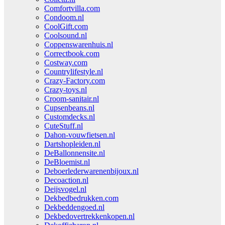
Comfortvilla.com
Condoom.nl
CoolGift.com
Coolsound.nl
Coppenswarenhuis.nl
Correctbook.com
Costway.com
Countrylifestyle.nl
Crazy-Factory.com
Crazy-toys.nl
Croom-sanitair.nl
Cupsenbeans.nl
Customdecks.nl
CuteStuff.nl
Dahon-vouwfietsen.nl
Dartshopleiden.nl
DeBallonnensite.nl
DeBloemist.nl
Deboerlederwarenenbijoux.nl
Decoaction.nl
Deijsvogel.nl
Dekbedbedrukken.com
Dekbeddengoed.nl
Dekbedovertrekkenkopen.nl