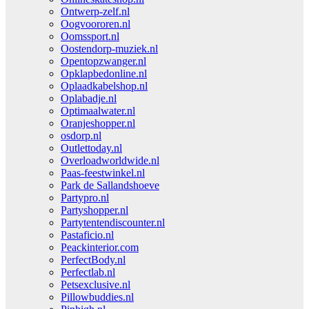
Ontwerp-zelf.nl
Oogvoororen.nl
Oomssport.nl
Oostendorp-muziek.nl
Opentopzwanger.nl
Opklapbedonline.nl
Oplaadkabelshop.nl
Oplabadje.nl
Optimaalwater.nl
Oranjeshopper.nl
osdorp.nl
Outlettoday.nl
Overloadworldwide.nl
Paas-feestwinkel.nl
Park de Sallandshoeve
Partypro.nl
Partyshopper.nl
Partytentendiscounter.nl
Pastaficio.nl
Peackinterior.com
PerfectBody.nl
Perfectlab.nl
Petsexclusive.nl
Pillowbuddies.nl