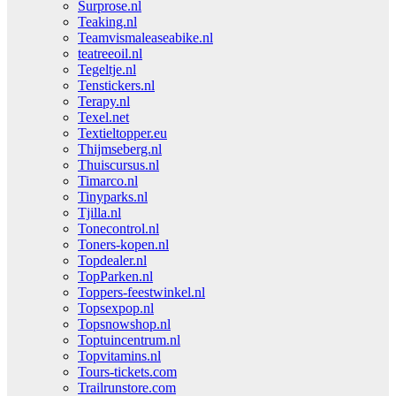
Surprose.nl
Teaking.nl
Teamvismaleaseabike.nl
teatreeoil.nl
Tegeltje.nl
Tenstickers.nl
Terapy.nl
Texel.net
Textieltopper.eu
Thijmseberg.nl
Thuiscursus.nl
Timarco.nl
Tinyparks.nl
Tjilla.nl
Tonecontrol.nl
Toners-kopen.nl
Topdealer.nl
TopParken.nl
Toppers-feestwinkel.nl
Topsexpop.nl
Topsnowshop.nl
Toptuincentrum.nl
Topvitamins.nl
Tours-tickets.com
Trailrunstore.com