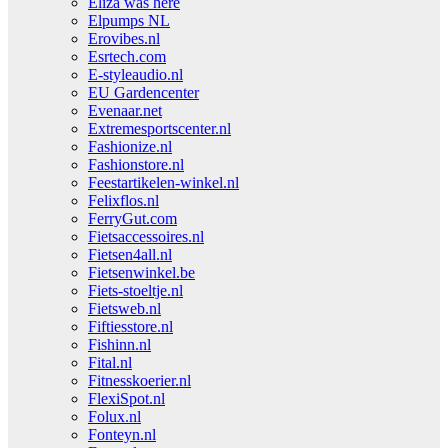
Eliza was here
Elpumps NL
Erovibes.nl
Esrtech.com
E-styleaudio.nl
EU Gardencenter
Evenaar.net
Extremesportscenter.nl
Fashionize.nl
Fashionstore.nl
Feestartikelen-winkel.nl
Felixflos.nl
FerryGut.com
Fietsaccessoires.nl
Fietsen4all.nl
Fietsenwinkel.be
Fiets-stoeltje.nl
Fietsweb.nl
Fiftiesstore.nl
Fishinn.nl
Fital.nl
Fitnesskoerier.nl
FlexiSpot.nl
Folux.nl
Fonteyn.nl