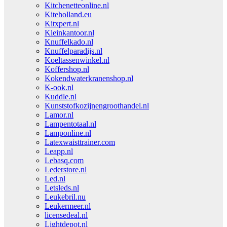
Kitchenetteonline.nl
Kiteholland.eu
Kitxpert.nl
Kleinkantoor.nl
Knuffelkado.nl
Knuffelparadijs.nl
Koeltassenwinkel.nl
Koffershop.nl
Kokendwaterkranenshop.nl
K-ook.nl
Kuddle.nl
Kunststofkozijnengroothandel.nl
Lamor.nl
Lampentotaal.nl
Lamponline.nl
Latexwaisttrainer.com
Leapp.nl
Lebasq.com
Lederstore.nl
Led.nl
Letsleds.nl
Leukebril.nu
Leukermeer.nl
licensedeal.nl
Lightdepot.nl