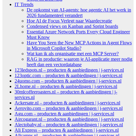
IT Trends
De opkomst van AI-agents: hoe agentic AI het werk in
2026 fundamenteel verandert
Hoe AI de Focus Verlegt naar Waardecreatie
Condensed views on Kanban and Sprint boards
Essential Azure Network Ports Every Cloud Engineer
Must Know
Have You Seen the New MCP Actions in Agent Flows
in Microsoft Copilot Studio?
Wat kan ik als organisatie met een MCP Server?
RAG in productie: waarom je AI-applicatie meer nodig
heeft dan een vectordatabase
123ledspots.nl – producten & aanbiedingen | j-services.nl
123optic.com – producten & aanbiedingen | j-services.nl
24uomo.com – producten & aanbiedingen | j-services.nl
2Lhome.nl – producten & aanbiedingen | j-services.nl
30mlcoffeeroasters.nl – producten & aanbiedingen | j-
services.nl
Ackersate.nl – producten & aanbiedingen | j-services.nl
Aerovito.com – producten & aanbiedingen | j-services.nl
Agu.com – producten & aanbiedingen | j-services.nl
Aircogarant.nl – producten & aanbiedingen | j-services.nl
Alectobaby.nl – producten & aanbiedingen | j-services.nl
Ali Express – producten & aanbiedingen | j-services.nl
Allcamps.nl – producten & aanbiedingen | j-services.nl