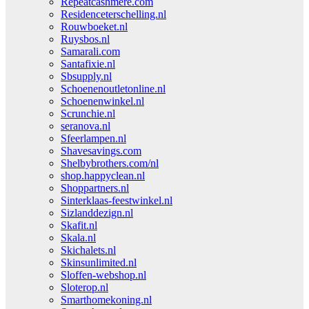
Repeatcashmere.com
Residenceterschelling.nl
Rouwboeket.nl
Ruysbos.nl
Samarali.com
Santafixie.nl
Sbsupply.nl
Schoenenoutletonline.nl
Schoenenwinkel.nl
Scrunchie.nl
seranova.nl
Sfeerlampen.nl
Shavesavings.com
Shelbybrothers.com/nl
shop.happyclean.nl
Shoppartners.nl
Sinterklaas-feestwinkel.nl
Sizlanddezign.nl
Skafit.nl
Skala.nl
Skichalets.nl
Skinsunlimited.nl
Sloffen-webshop.nl
Sloterop.nl
Smarthomekoning.nl