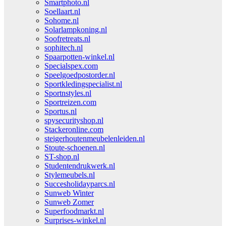
Smartphoto.nl
Soellaart.nl
Sohome.nl
Solarlampkoning.nl
Soofretreats.nl
sophitech.nl
Spaarpotten-winkel.nl
Specialspex.com
Speelgoedpostorder.nl
Sportkledingspecialist.nl
Sportnstyles.nl
Sportreizen.com
Sportus.nl
spysecurityshop.nl
Stackeronline.com
steigerhoutenmeubelenleiden.nl
Stoute-schoenen.nl
ST-shop.nl
Studentendrukwerk.nl
Stylemeubels.nl
Succesholidayparcs.nl
Sunweb Winter
Sunweb Zomer
Superfoodmarkt.nl
Surprises-winkel.nl