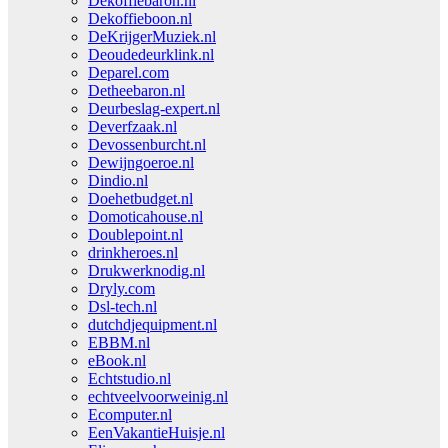
Dekoffiebaron.nl
Dekoffieboon.nl
DeKrijgerMuziek.nl
Deoudedeurklink.nl
Deparel.com
Detheebaron.nl
Deurbeslag-expert.nl
Deverfzaak.nl
Devossenburcht.nl
Dewijngoeroe.nl
Dindio.nl
Doehetbudget.nl
Domoticahouse.nl
Doublepoint.nl
drinkheroes.nl
Drukwerknodig.nl
Dryly.com
Dsl-tech.nl
dutchdjequipment.nl
EBBM.nl
eBook.nl
Echtstudio.nl
echtveelvoorweinig.nl
Ecomputer.nl
EenVakantieHuisje.nl