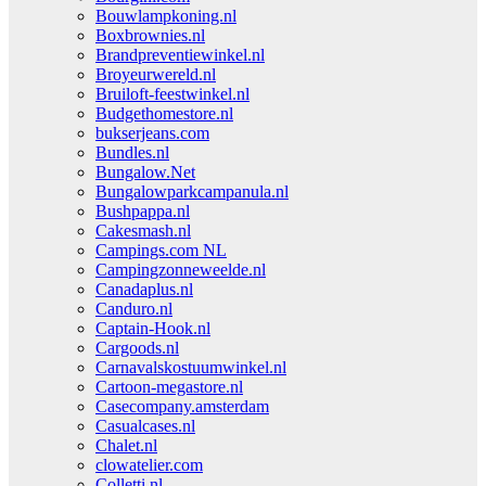
Bouwlampkoning.nl
Boxbrownies.nl
Brandpreventiewinkel.nl
Broyeurwereld.nl
Bruiloft-feestwinkel.nl
Budgethomestore.nl
bukserjeans.com
Bundles.nl
Bungalow.Net
Bungalowparkcampanula.nl
Bushpappa.nl
Cakesmash.nl
Campings.com NL
Campingzonneweelde.nl
Canadaplus.nl
Canduro.nl
Captain-Hook.nl
Cargoods.nl
Carnavalskostuumwinkel.nl
Cartoon-megastore.nl
Casecompany.amsterdam
Casualcases.nl
Chalet.nl
clowatelier.com
Colletti.nl