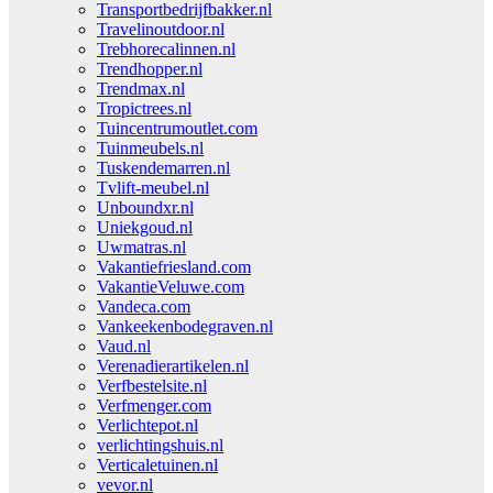
Transportbedrijfbakker.nl
Travelinoutdoor.nl
Trebhorecalinnen.nl
Trendhopper.nl
Trendmax.nl
Tropictrees.nl
Tuincentrumoutlet.com
Tuinmeubels.nl
Tuskendemarren.nl
Tvlift-meubel.nl
Unboundxr.nl
Uniekgoud.nl
Uwmatras.nl
Vakantiefriesland.com
VakantieVeluwe.com
Vandeca.com
Vankeekenbodegraven.nl
Vaud.nl
Verenadierartikelen.nl
Verfbestelsite.nl
Verfmenger.com
Verlichtepot.nl
verlichtingshuis.nl
Verticaletuinen.nl
vevor.nl