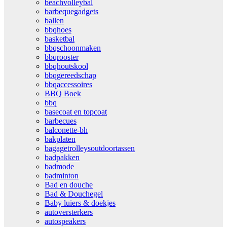
beachvolleybal
barbequegadgets
ballen
bbqhoes
basketbal
bbqschoonmaken
bbqrooster
bbqhoutskool
bbqgereedschap
bbqaccessoires
BBQ Boek
bbq
basecoat en topcoat
barbecues
balconette-bh
bakplaten
bagagetrolleysoutdoortassen
badpakken
badmode
badminton
Bad en douche
Bad & Douchegel
Baby luiers & doekjes
autoversterkers
autospeakers