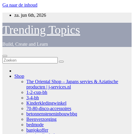
Ga naar de inhoud
za. jun 6th, 2026
Trending Topics
Build, Create and Learn
Shop
The Oriental Shop – Japans servies & Aziatische
producten | j-services.nl
1-2-cup-bh
3-4-bh
Kinderkledingwinkel
70-80-disco-accessoires
betonnensteneninbouwbbq
Beenverzorging
bedmode
banjokoffer