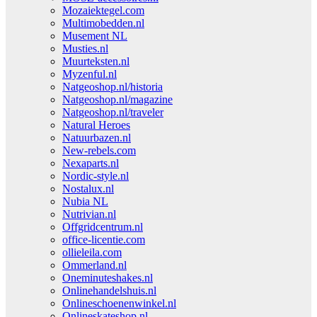
Mozaiektegel.com
Multimobedden.nl
Musement NL
Musties.nl
Muurteksten.nl
Myzenful.nl
Natgeoshop.nl/historia
Natgeoshop.nl/magazine
Natgeoshop.nl/traveler
Natural Heroes
Natuurbazen.nl
New-rebels.com
Nexaparts.nl
Nordic-style.nl
Nostalux.nl
Nubia NL
Nutrivian.nl
Offgridcentrum.nl
office-licentie.com
ollieleila.com
Ommerland.nl
Oneminuteshakes.nl
Onlinehandelshuis.nl
Onlineschoenenwinkel.nl
Onlineskateshop.nl