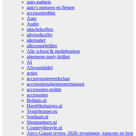
auto-gadgets
auto’s motoren en fietsen
accessoiresbbq
Auto
Audio
attachekoffers
altvioolkoffer
alternatief
allezonnebrillen
Alle school & studieboeken
algemene-party-brillen
AI
Afwasmiddel
acties
accusvoorgereedschap
accessoiresalgemeenreistassen
accessoires-politie
accessoires
Bellatio.nl
Heerlijkehuisjes.nl
Textieltopper.eu
Soellaart.nl
Shoppartners.nl
Countrylifestyle.nl
Airco Garant review 2026: ervaringen, topscore en best