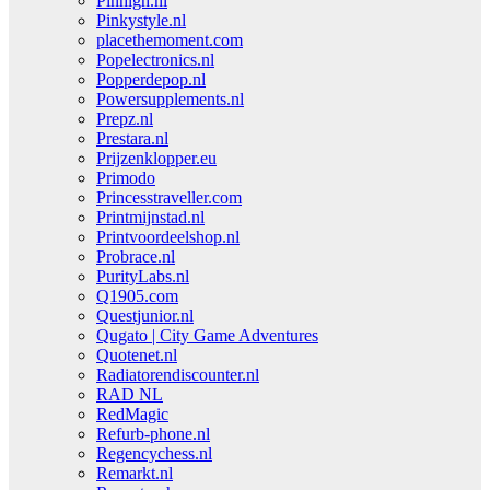
Pinhigh.nl
Pinkystyle.nl
placethemoment.com
Popelectronics.nl
Popperdepop.nl
Powersupplements.nl
Prepz.nl
Prestara.nl
Prijzenklopper.eu
Primodo
Princesstraveller.com
Printmijnstad.nl
Printvoordeelshop.nl
Probrace.nl
PurityLabs.nl
Q1905.com
Questjunior.nl
Qugato | City Game Adventures
Quotenet.nl
Radiatorendiscounter.nl
RAD NL
RedMagic
Refurb-phone.nl
Regencychess.nl
Remarkt.nl