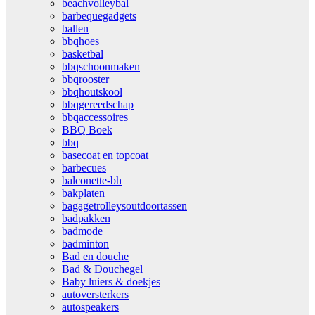
beachvolleybal
barbequegadgets
ballen
bbqhoes
basketbal
bbqschoonmaken
bbqrooster
bbqhoutskool
bbqgereedschap
bbqaccessoires
BBQ Boek
bbq
basecoat en topcoat
barbecues
balconette-bh
bakplaten
bagagetrolleysoutdoortassen
badpakken
badmode
badminton
Bad en douche
Bad & Douchegel
Baby luiers & doekjes
autoversterkers
autospeakers