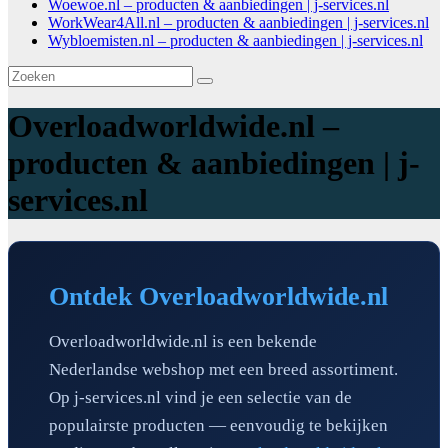
Woewoe.nl – producten & aanbiedingen | j-services.nl
WorkWear4All.nl – producten & aanbiedingen | j-services.nl
Wybloemisten.nl – producten & aanbiedingen | j-services.nl
Overloadworldwide.nl –
producten & aanbiedingen | j-
services.nl
Ontdek Overloadworldwide.nl
Overloadworldwide.nl is een bekende
Nederlandse webshop met een breed assortiment.
Op j-services.nl vind je een selectie van de
populairste producten — eenvoudig te bekijken