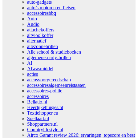
auto-gadgets
auto’s motoren en fietsen
accessoiresbbq
Auto
Audio
attachekoffers
altvioolkoffer
alternatief
allezonnebrillen
Alle school & studieboeken
algemene-party-brillen
AI
Afwasmiddel
acties
accusvoorgereedschap
accessoiresalgemeenreistassen
accessoires-politie
accessoires
Bellatio.nl
Heerlijkehuisjes.nl
Textieltopper.eu
Soellaart.nl
Shoppartners.nl
Countrylifestyle.nl
Airco Garant review 2026: ervaringen, topscore en best