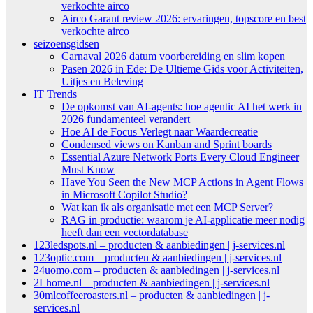
verkochte airco
Airco Garant review 2026: ervaringen, topscore en best
verkochte airco
seizoensgidsen
Carnaval 2026 datum voorbereiding en slim kopen
Pasen 2026 in Ede: De Ultieme Gids voor Activiteiten,
Uitjes en Beleving
IT Trends
De opkomst van AI-agents: hoe agentic AI het werk in
2026 fundamenteel verandert
Hoe AI de Focus Verlegt naar Waardecreatie
Condensed views on Kanban and Sprint boards
Essential Azure Network Ports Every Cloud Engineer
Must Know
Have You Seen the New MCP Actions in Agent Flows
in Microsoft Copilot Studio?
Wat kan ik als organisatie met een MCP Server?
RAG in productie: waarom je AI-applicatie meer nodig
heeft dan een vectordatabase
123ledspots.nl – producten & aanbiedingen | j-services.nl
123optic.com – producten & aanbiedingen | j-services.nl
24uomo.com – producten & aanbiedingen | j-services.nl
2Lhome.nl – producten & aanbiedingen | j-services.nl
30mlcoffeeroasters.nl – producten & aanbiedingen | j-
services.nl