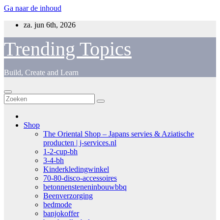
Ga naar de inhoud
za. jun 6th, 2026
Trending Topics
Build, Create and Learn
Shop
The Oriental Shop – Japans servies & Aziatische
producten | j-services.nl
1-2-cup-bh
3-4-bh
Kinderkledingwinkel
70-80-disco-accessoires
betonnensteneninbouwbbq
Beenverzorging
bedmode
banjokoffer