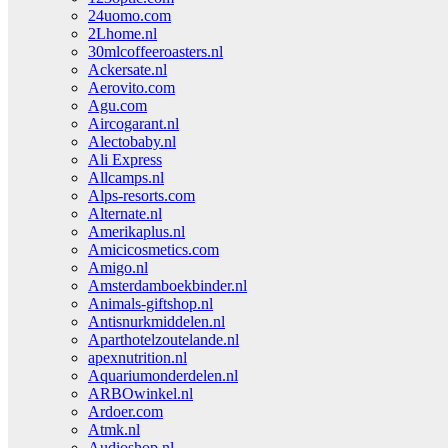
24uomo.com
2Lhome.nl
30mlcoffeeroasters.nl
Ackersate.nl
Aerovito.com
Agu.com
Aircogarant.nl
Alectobaby.nl
Ali Express
Allcamps.nl
Alps-resorts.com
Alternate.nl
Amerikaplus.nl
Amicicosmetics.com
Amigo.nl
Amsterdamboekbinder.nl
Animals-giftshop.nl
Antisnurkmiddelen.nl
Aparthotelzoutelande.nl
apexnutrition.nl
Aquariumonderdelen.nl
ARBOwinkel.nl
Ardoer.com
Atmk.nl
Audioshop.nl