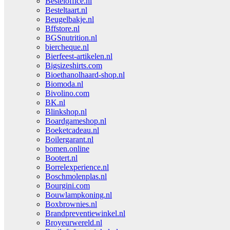
Besteloffice.nl
Besteltaart.nl
Beugelbakje.nl
Bffstore.nl
BGSnutrition.nl
biercheque.nl
Bierfeest-artikelen.nl
Bigsizeshirts.com
Bioethanolhaard-shop.nl
Biomoda.nl
Bivolino.com
BK.nl
Blinkshop.nl
Boardgameshop.nl
Boeketcadeau.nl
Boilergarant.nl
bomen.online
Bootert.nl
Borrelexperience.nl
Boschmolenplas.nl
Bourgini.com
Bouwlampkoning.nl
Boxbrownies.nl
Brandpreventiewinkel.nl
Broyeurwereld.nl