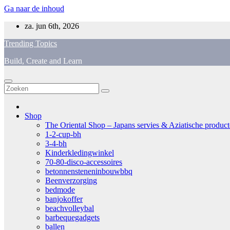
Ga naar de inhoud
za. jun 6th, 2026
Trending Topics
Build, Create and Learn
Shop
The Oriental Shop – Japans servies & Aziatische producten
1-2-cup-bh
3-4-bh
Kinderkledingwinkel
70-80-disco-accessoires
betonnensteneninbouwbbq
Beenverzorging
bedmode
banjokoffer
beachvolleybal
barbequegadgets
ballen