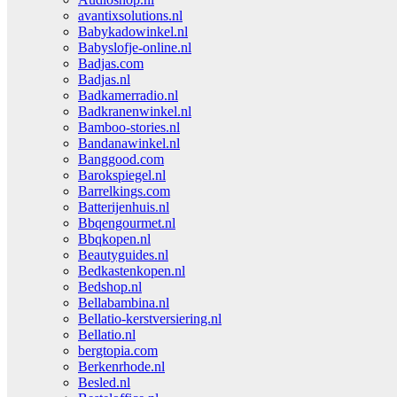
avantixsolutions.nl
Babykadowinkel.nl
Babyslofje-online.nl
Badjas.com
Badjas.nl
Badkamerradio.nl
Badkranenwinkel.nl
Bamboo-stories.nl
Bandanawinkel.nl
Banggood.com
Barokspiegel.nl
Barrelkings.com
Batterijenhuis.nl
Bbqengourmet.nl
Bbqkopen.nl
Beautyguides.nl
Bedkastenkopen.nl
Bedshop.nl
Bellabambina.nl
Bellatio-kerstversiering.nl
Bellatio.nl
bergtopia.com
Berkenrhode.nl
Besled.nl