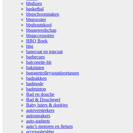
bbqhoes
basketbal
bbqschoonmaken
bbqrooster
bbqhoutskool
bbqgereedschap
bbqaccessoires
BBQ Boek
bbq
basecoat en topcoat
barbecues
balconette-bh
bakplaten
bagagetrolleysoutdoortassen
badpakken
badmode
badminton
Bad en douche
Bad & Douchegel
Baby luiers & doekjes
autoversterkers
autospeakers
auto-gadgets
auto’s motoren en fietsen
accessoiresbbq