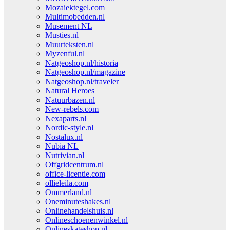
Mozaiektegel.com
Multimobedden.nl
Musement NL
Musties.nl
Muurteksten.nl
Myzenful.nl
Natgeoshop.nl/historia
Natgeoshop.nl/magazine
Natgeoshop.nl/traveler
Natural Heroes
Natuurbazen.nl
New-rebels.com
Nexaparts.nl
Nordic-style.nl
Nostalux.nl
Nubia NL
Nutrivian.nl
Offgridcentrum.nl
office-licentie.com
ollieleila.com
Ommerland.nl
Oneminuteshakes.nl
Onlinehandelshuis.nl
Onlineschoenenwinkel.nl
Onlineskateshop.nl