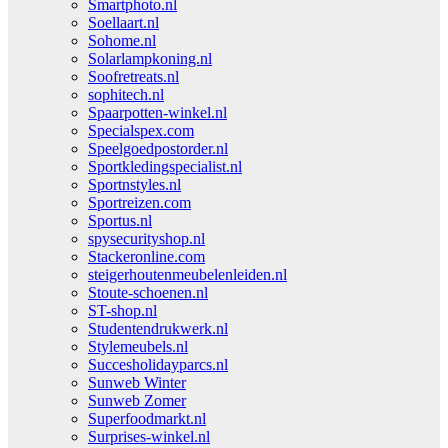
Smartphoto.nl
Soellaart.nl
Sohome.nl
Solarlampkoning.nl
Soofretreats.nl
sophitech.nl
Spaarpotten-winkel.nl
Specialspex.com
Speelgoedpostorder.nl
Sportkledingspecialist.nl
Sportnstyles.nl
Sportreizen.com
Sportus.nl
spysecurityshop.nl
Stackeronline.com
steigerhoutenmeubelenleiden.nl
Stoute-schoenen.nl
ST-shop.nl
Studentendrukwerk.nl
Stylemeubels.nl
Succesholidayparcs.nl
Sunweb Winter
Sunweb Zomer
Superfoodmarkt.nl
Surprises-winkel.nl