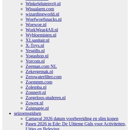
Winkelglutenvrij.nl
Wisualarm.com
wizardingworld.nl
Woefwoefsnacks.nl
Woewoe.nl
WorkWear4All.nl
Wybloemisten.nl
XLsanitair.nl
X-Toys.nl
Yesgifts.nl
Yogashop.nl
Yorcom.nl
Zeeman.com NL
Zekergemak.nl
Zerowaterfilter.com
Zoemmm.com
Zolemba.nl
Zonnerij.nl
Zorgeloos-studeren.nl
Zoweg.nl
Zuignapje.nl
seizoensgidsen
Carnaval 2026 datum voorbereiding en slim kopen
Pasen 2026 in Ede: De Ultieme Gids voor Activiteiten,
Uitjes en Beleving