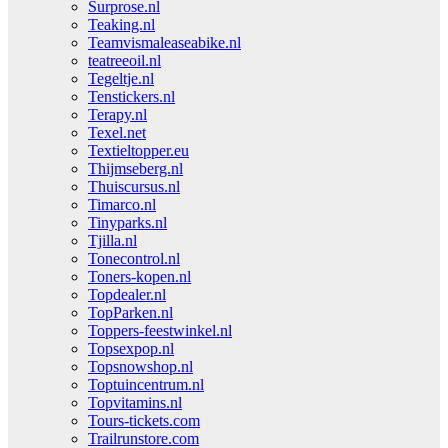
Surprose.nl
Teaking.nl
Teamvismaleaseabike.nl
teatreeoil.nl
Tegeltje.nl
Tenstickers.nl
Terapy.nl
Texel.net
Textieltopper.eu
Thijmseberg.nl
Thuiscursus.nl
Timarco.nl
Tinyparks.nl
Tjilla.nl
Tonecontrol.nl
Toners-kopen.nl
Topdealer.nl
TopParken.nl
Toppers-feestwinkel.nl
Topsexpop.nl
Topsnowshop.nl
Toptuincentrum.nl
Topvitamins.nl
Tours-tickets.com
Trailrunstore.com