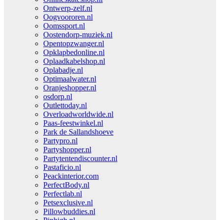
Ontwerp-zelf.nl
Oogvoororen.nl
Oomssport.nl
Oostendorp-muziek.nl
Opentopzwanger.nl
Opklapbedonline.nl
Oplaadkabelshop.nl
Oplabadje.nl
Optimaalwater.nl
Oranjeshopper.nl
osdorp.nl
Outlettoday.nl
Overloadworldwide.nl
Paas-feestwinkel.nl
Park de Sallandshoeve
Partypro.nl
Partyshopper.nl
Partytentendiscounter.nl
Pastaficio.nl
Peackinterior.com
PerfectBody.nl
Perfectlab.nl
Petsexclusive.nl
Pillowbuddies.nl