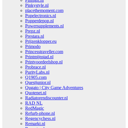
Pinhigh.nl
Pinkystyle.nl
placethemoment.com
Popelectronics.nl
Popperdepop.nl
Powersupplements.nl
Prepz.nl
Prestara.nl
Prijzenklopper.eu
Primodo
Princesstraveller.com
Printmijnstad.nl
Printvoordeelshop.nl
Probrace.nl
PurityLabs.nl
Q1905.com
Questjunior.nl
Qugato | City Game Adventures
Quotenet.nl
Radiatorendiscounter.nl
RAD NL
RedMagic
Refurb-phone.nl
Regencychess.nl
Remarkt.nl