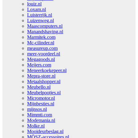
louiz.nl
Loxam.nl
Luisterrijk.nl
Luizenweg.nl
Maascomputers.nl
Manandshaving.nl
Marmitek.com
Mc-cilinder.nl
measureup.com
meer-voordeel.nl
Megagoods.nl
Meijers.com
Meneerkoekepeer.nl
Mepra-store.nl
Metaalshopper.nl
Meubello.nl
Meubelpootjes.nl
Micromotor.nl
Mijnbesties.nl
mijnsos.nl
Mimmti.com
Modemania.nl
Molke.nl
Mooideurbeslag.nl
MŌSZ-accessoires.nl