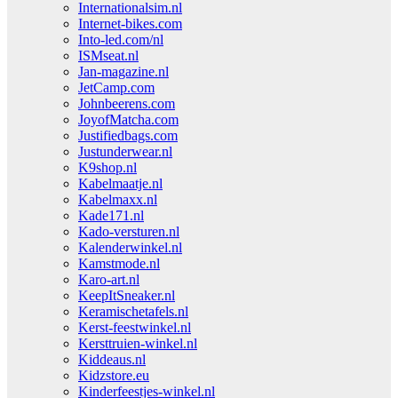
Internationalsim.nl
Internet-bikes.com
Into-led.com/nl
ISMseat.nl
Jan-magazine.nl
JetCamp.com
Johnbeerens.com
JoyofMatcha.com
Justifiedbags.com
Justunderwear.nl
K9shop.nl
Kabelmaatje.nl
Kabelmaxx.nl
Kade171.nl
Kado-versturen.nl
Kalenderwinkel.nl
Kamstmode.nl
Karo-art.nl
KeepItSneaker.nl
Keramischetafels.nl
Kerst-feestwinkel.nl
Kersttruien-winkel.nl
Kiddeaus.nl
Kidzstore.eu
Kinderfeestjes-winkel.nl