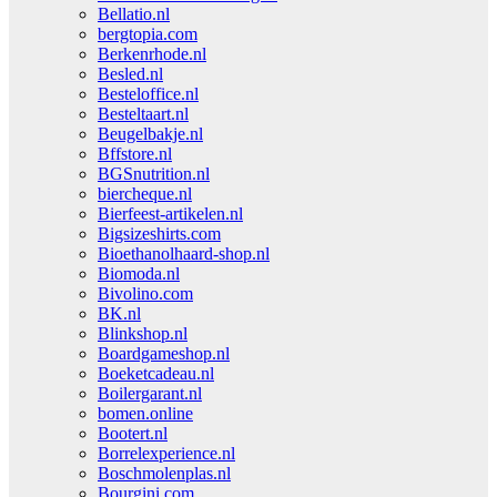
Bellatio.nl
bergtopia.com
Berkenrhode.nl
Besled.nl
Besteloffice.nl
Besteltaart.nl
Beugelbakje.nl
Bffstore.nl
BGSnutrition.nl
biercheque.nl
Bierfeest-artikelen.nl
Bigsizeshirts.com
Bioethanolhaard-shop.nl
Biomoda.nl
Bivolino.com
BK.nl
Blinkshop.nl
Boardgameshop.nl
Boeketcadeau.nl
Boilergarant.nl
bomen.online
Bootert.nl
Borrelexperience.nl
Boschmolenplas.nl
Bourgini.com