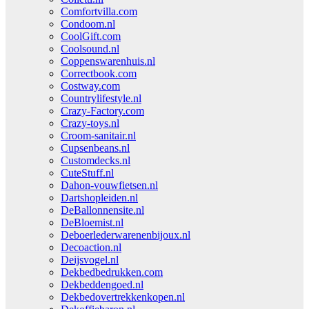
Comfortvilla.com
Condoom.nl
CoolGift.com
Coolsound.nl
Coppenswarenhuis.nl
Correctbook.com
Costway.com
Countrylifestyle.nl
Crazy-Factory.com
Crazy-toys.nl
Croom-sanitair.nl
Cupsenbeans.nl
Customdecks.nl
CuteStuff.nl
Dahon-vouwfietsen.nl
Dartshopleiden.nl
DeBallonnensite.nl
DeBloemist.nl
Deboerlederwarenenbijoux.nl
Decoaction.nl
Deijsvogel.nl
Dekbedbedrukken.com
Dekbeddengoed.nl
Dekbedovertrekkenkopen.nl