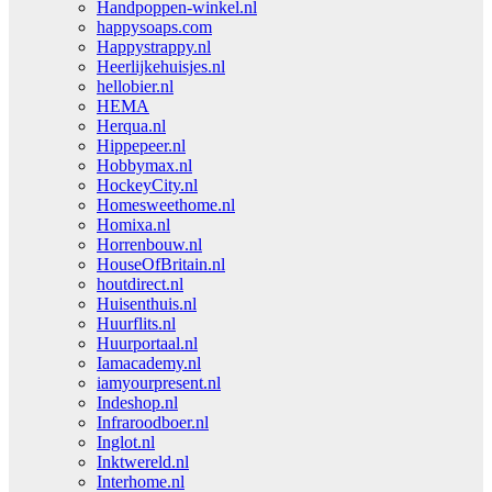
Handpoppen-winkel.nl
happysoaps.com
Happystrappy.nl
Heerlijkehuisjes.nl
hellobier.nl
HEMA
Herqua.nl
Hippepeer.nl
Hobbymax.nl
HockeyCity.nl
Homesweethome.nl
Homixa.nl
Horrenbouw.nl
HouseOfBritain.nl
houtdirect.nl
Huisenthuis.nl
Huurflits.nl
Huurportaal.nl
Iamacademy.nl
iamyourpresent.nl
Indeshop.nl
Infraroodboer.nl
Inglot.nl
Inktwereld.nl
Interhome.nl