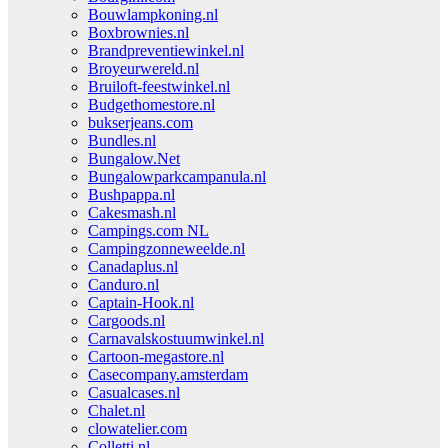
Bouwlampkoning.nl
Boxbrownies.nl
Brandpreventiewinkel.nl
Broyeurwereld.nl
Bruiloft-feestwinkel.nl
Budgethomestore.nl
bukserjeans.com
Bundles.nl
Bungalow.Net
Bungalowparkcampanula.nl
Bushpappa.nl
Cakesmash.nl
Campings.com NL
Campingzonneweelde.nl
Canadaplus.nl
Canduro.nl
Captain-Hook.nl
Cargoods.nl
Carnavalskostuumwinkel.nl
Cartoon-megastore.nl
Casecompany.amsterdam
Casualcases.nl
Chalet.nl
clowatelier.com
Colletti.nl