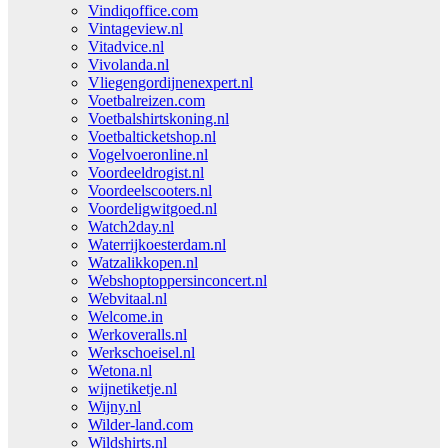
Vindiqoffice.com
Vintageview.nl
Vitadvice.nl
Vivolanda.nl
Vliegengordijnenexpert.nl
Voetbalreizen.com
Voetbalshirtskoning.nl
Voetbalticketshop.nl
Vogelvoeronline.nl
Voordeeldrogist.nl
Voordeelscooters.nl
Voordeligwitgoed.nl
Watch2day.nl
Waterrijkoesterdam.nl
Watzalikkopen.nl
Webshoptoppersinconcert.nl
Webvitaal.nl
Welcome.in
Werkoveralls.nl
Werkschoeisel.nl
Wetona.nl
wijnetiketje.nl
Wijny.nl
Wilder-land.com
Wildshirts.nl