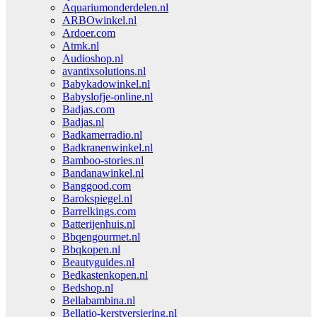
Aquariumonderdelen.nl
ARBOwinkel.nl
Ardoer.com
Atmk.nl
Audioshop.nl
avantixsolutions.nl
Babykadowinkel.nl
Babyslofje-online.nl
Badjas.com
Badjas.nl
Badkamerradio.nl
Badkranenwinkel.nl
Bamboo-stories.nl
Bandanawinkel.nl
Banggood.com
Barokspiegel.nl
Barrelkings.com
Batterijenhuis.nl
Bbqengourmet.nl
Bbqkopen.nl
Beautyguides.nl
Bedkastenkopen.nl
Bedshop.nl
Bellabambina.nl
Bellatio-kerstversiering.nl