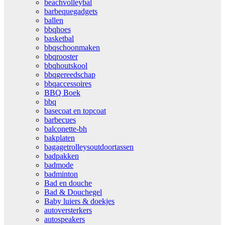
beachvolleybal
barbequegadgets
ballen
bbqhoes
basketbal
bbqschoonmaken
bbqrooster
bbqhoutskool
bbqgereedschap
bbqaccessoires
BBQ Boek
bbq
basecoat en topcoat
barbecues
balconette-bh
bakplaten
bagagetrolleysoutdoortassen
badpakken
badmode
badminton
Bad en douche
Bad & Douchegel
Baby luiers & doekjes
autoversterkers
autospeakers