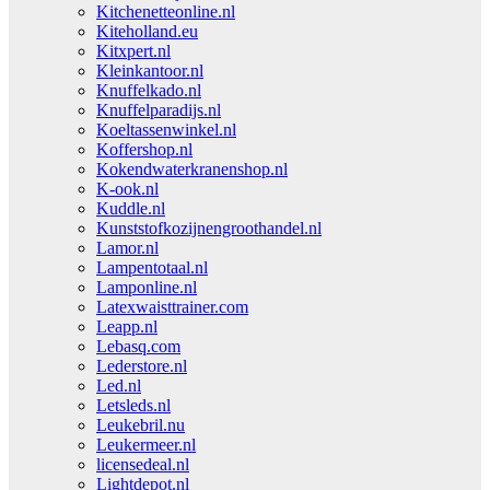
Kitchenetteonline.nl
Kiteholland.eu
Kitxpert.nl
Kleinkantoor.nl
Knuffelkado.nl
Knuffelparadijs.nl
Koeltassenwinkel.nl
Koffershop.nl
Kokendwaterkranenshop.nl
K-ook.nl
Kuddle.nl
Kunststofkozijnengroothandel.nl
Lamor.nl
Lampentotaal.nl
Lamponline.nl
Latexwaisttrainer.com
Leapp.nl
Lebasq.com
Lederstore.nl
Led.nl
Letsleds.nl
Leukebril.nu
Leukermeer.nl
licensedeal.nl
Lightdepot.nl