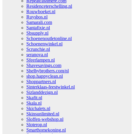
Repeatcashmere.com
Residenceterschelling.nl
Rouwboeket.nl
Ruysbos.nl
Samarali.com
Santafixie.nl
Sbsupply.nl
Schoenenoutletonline.nl
Schoenenwinkel.nl
Scrunchie.nl
seranova.nl
Sfeerlampen.nl
Shavesavings.com
Shelbybrothers.com/nl
shop.happyclean.nl
Shoppartners.nl
Sinterklaas-feestwinkel.nl
Sizlanddezign.nl
Skafit.nl
Skala.nl
Skichalets.nl
Skinsunlimited.nl
Sloffen-webshop.nl
Sloterop.nl
Smarthomekoning.nl