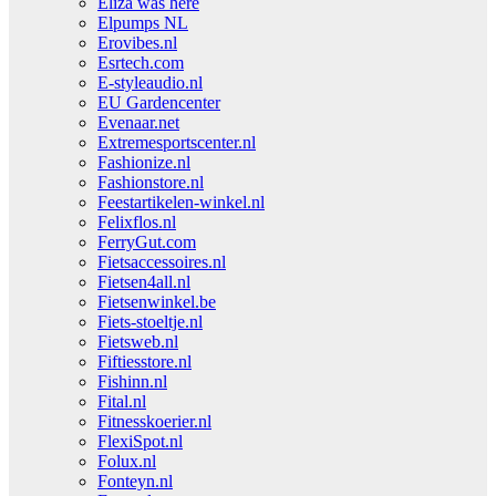
Eliza was here
Elpumps NL
Erovibes.nl
Esrtech.com
E-styleaudio.nl
EU Gardencenter
Evenaar.net
Extremesportscenter.nl
Fashionize.nl
Fashionstore.nl
Feestartikelen-winkel.nl
Felixflos.nl
FerryGut.com
Fietsaccessoires.nl
Fietsen4all.nl
Fietsenwinkel.be
Fiets-stoeltje.nl
Fietsweb.nl
Fiftiesstore.nl
Fishinn.nl
Fital.nl
Fitnesskoerier.nl
FlexiSpot.nl
Folux.nl
Fonteyn.nl