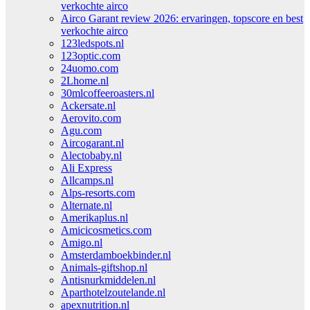
verkochte airco
Airco Garant review 2026: ervaringen, topscore en best
verkochte airco
123ledspots.nl
123optic.com
24uomo.com
2Lhome.nl
30mlcoffeeroasters.nl
Ackersate.nl
Aerovito.com
Agu.com
Aircogarant.nl
Alectobaby.nl
Ali Express
Allcamps.nl
Alps-resorts.com
Alternate.nl
Amerikaplus.nl
Amicicosmetics.com
Amigo.nl
Amsterdamboekbinder.nl
Animals-giftshop.nl
Antisnurkmiddelen.nl
Aparthotelzoutelande.nl
apexnutrition.nl