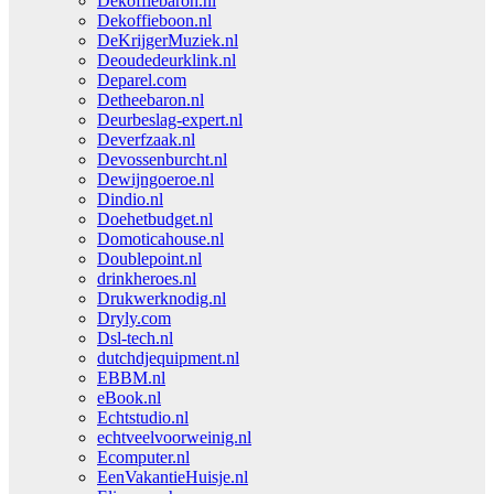
Dekoffiebaron.nl
Dekoffieboon.nl
DeKrijgerMuziek.nl
Deoudedeurklink.nl
Deparel.com
Detheebaron.nl
Deurbeslag-expert.nl
Deverfzaak.nl
Devossenburcht.nl
Dewijngoeroe.nl
Dindio.nl
Doehetbudget.nl
Domoticahouse.nl
Doublepoint.nl
drinkheroes.nl
Drukwerknodig.nl
Dryly.com
Dsl-tech.nl
dutchdjequipment.nl
EBBM.nl
eBook.nl
Echtstudio.nl
echtveelvoorweinig.nl
Ecomputer.nl
EenVakantieHuisje.nl