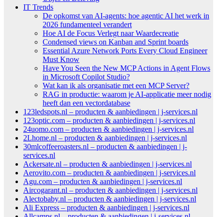
IT Trends
De opkomst van AI-agents: hoe agentic AI het werk in
2026 fundamenteel verandert
Hoe AI de Focus Verlegt naar Waardecreatie
Condensed views on Kanban and Sprint boards
Essential Azure Network Ports Every Cloud Engineer
Must Know
Have You Seen the New MCP Actions in Agent Flows
in Microsoft Copilot Studio?
Wat kan ik als organisatie met een MCP Server?
RAG in productie: waarom je AI-applicatie meer nodig
heeft dan een vectordatabase
123ledspots.nl – producten & aanbiedingen | j-services.nl
123optic.com – producten & aanbiedingen | j-services.nl
24uomo.com – producten & aanbiedingen | j-services.nl
2Lhome.nl – producten & aanbiedingen | j-services.nl
30mlcoffeeroasters.nl – producten & aanbiedingen | j-
services.nl
Ackersate.nl – producten & aanbiedingen | j-services.nl
Aerovito.com – producten & aanbiedingen | j-services.nl
Agu.com – producten & aanbiedingen | j-services.nl
Aircogarant.nl – producten & aanbiedingen | j-services.nl
Alectobaby.nl – producten & aanbiedingen | j-services.nl
Ali Express – producten & aanbiedingen | j-services.nl
Allcamps.nl – producten & aanbiedingen | j-services.nl