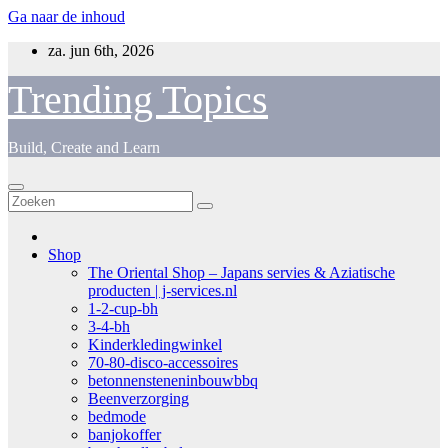
Ga naar de inhoud
za. jun 6th, 2026
Trending Topics
Build, Create and Learn
Shop
The Oriental Shop – Japans servies & Aziatische
producten | j-services.nl
1-2-cup-bh
3-4-bh
Kinderkledingwinkel
70-80-disco-accessoires
betonnensteneninbouwbbq
Beenverzorging
bedmode
banjokoffer