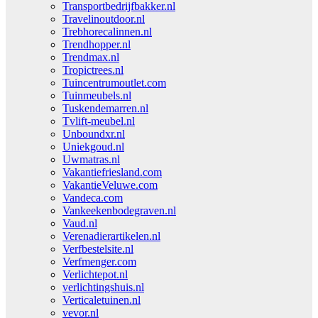
Transportbedrijfbakker.nl
Travelinoutdoor.nl
Trebhorecalinnen.nl
Trendhopper.nl
Trendmax.nl
Tropictrees.nl
Tuincentrumoutlet.com
Tuinmeubels.nl
Tuskendemarren.nl
Tvlift-meubel.nl
Unboundxr.nl
Uniekgoud.nl
Uwmatras.nl
Vakantiefriesland.com
VakantieVeluwe.com
Vandeca.com
Vankeekenbodegraven.nl
Vaud.nl
Verenadierartikelen.nl
Verfbestelsite.nl
Verfmenger.com
Verlichtepot.nl
verlichtingshuis.nl
Verticaletuinen.nl
vevor.nl