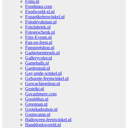
Fonu.nl
Foodimus.com
Foodworld-xl.nl
Fopartikelenwinkel.nl
Fotodevakman.nl
Fotofabriek.nl
Fotogeschenk.nl
Fritz-Events.nl
Fun-en-feest.nl
Funsportshop.nl
Gadgetsentrends.nl
Gallerycolor.nl
Gameballs.nl
Gardentrail.nl
Gay-pride-winkel.nl
Geboorte-feestwinkel.nl
Geocachingshop.nl
Gestrikt.nl
Gocashmere.com
Good4fun.nl
Greenpan.nl
Grotekadoshop.nl
Gustocamp.nl
Halloween-feestwinkel.nl
Handdoekwereld.nl