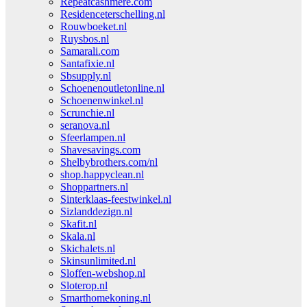
Repeatcashmere.com
Residenceterschelling.nl
Rouwboeket.nl
Ruysbos.nl
Samarali.com
Santafixie.nl
Sbsupply.nl
Schoenenoutletonline.nl
Schoenenwinkel.nl
Scrunchie.nl
seranova.nl
Sfeerlampen.nl
Shavesavings.com
Shelbybrothers.com/nl
shop.happyclean.nl
Shoppartners.nl
Sinterklaas-feestwinkel.nl
Sizlanddezign.nl
Skafit.nl
Skala.nl
Skichalets.nl
Skinsunlimited.nl
Sloffen-webshop.nl
Sloterop.nl
Smarthomekoning.nl