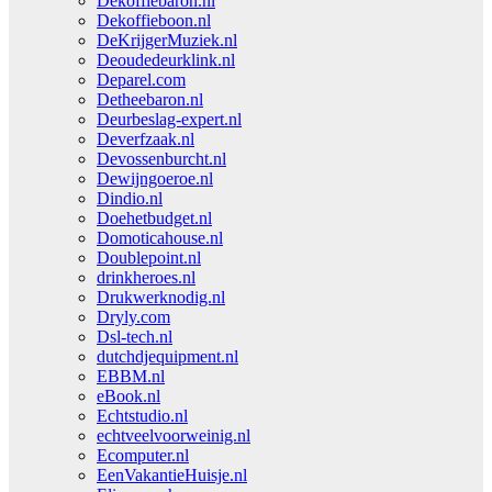
Dekoffiebaron.nl
Dekoffieboon.nl
DeKrijgerMuziek.nl
Deoudedeurklink.nl
Deparel.com
Detheebaron.nl
Deurbeslag-expert.nl
Deverfzaak.nl
Devossenburcht.nl
Dewijngoeroe.nl
Dindio.nl
Doehetbudget.nl
Domoticahouse.nl
Doublepoint.nl
drinkheroes.nl
Drukwerknodig.nl
Dryly.com
Dsl-tech.nl
dutchdjequipment.nl
EBBM.nl
eBook.nl
Echtstudio.nl
echtveelvoorweinig.nl
Ecomputer.nl
EenVakantieHuisje.nl