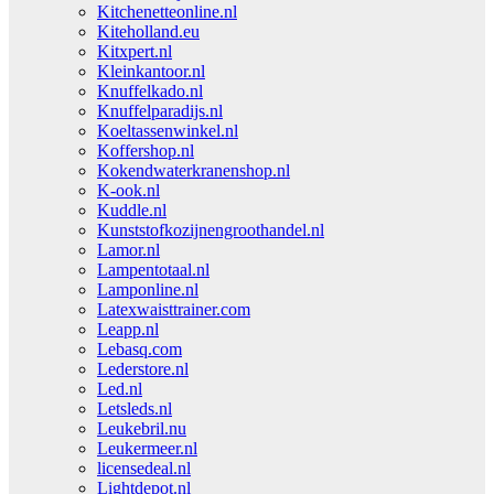
Kitchenetteonline.nl
Kiteholland.eu
Kitxpert.nl
Kleinkantoor.nl
Knuffelkado.nl
Knuffelparadijs.nl
Koeltassenwinkel.nl
Koffershop.nl
Kokendwaterkranenshop.nl
K-ook.nl
Kuddle.nl
Kunststofkozijnengroothandel.nl
Lamor.nl
Lampentotaal.nl
Lamponline.nl
Latexwaisttrainer.com
Leapp.nl
Lebasq.com
Lederstore.nl
Led.nl
Letsleds.nl
Leukebril.nu
Leukermeer.nl
licensedeal.nl
Lightdepot.nl