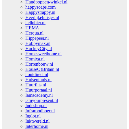
Handpoppen-winkel.nl
happysoaps.com
Happystrappy.nl
Heerlijkehuisjes.nl
hellobier.nl
HEMA
Herqua.nl
Hippepeer.nl
Hobbymax.nl
HockeyCity.nl
Homesweethome.nl
Homixa.nl
Horrenbouw.nl
HouseOfBritain.nl
houtdirect.nl
Huisenthuis.nl
Huurflits.nl
Huurportaal.nl
Iamacademy.nl
iamyourpresent.nl
Indeshop.nl
Infraroodboer.nl
Inglot.nl
Inktwereld.nl
Interhome.nl