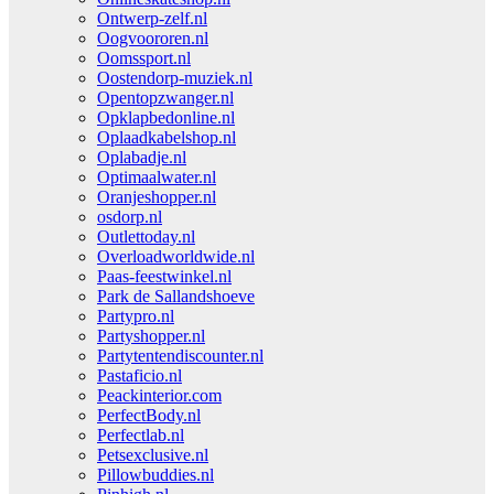
Ontwerp-zelf.nl
Oogvoororen.nl
Oomssport.nl
Oostendorp-muziek.nl
Opentopzwanger.nl
Opklapbedonline.nl
Oplaadkabelshop.nl
Oplabadje.nl
Optimaalwater.nl
Oranjeshopper.nl
osdorp.nl
Outlettoday.nl
Overloadworldwide.nl
Paas-feestwinkel.nl
Park de Sallandshoeve
Partypro.nl
Partyshopper.nl
Partytentendiscounter.nl
Pastaficio.nl
Peackinterior.com
PerfectBody.nl
Perfectlab.nl
Petsexclusive.nl
Pillowbuddies.nl