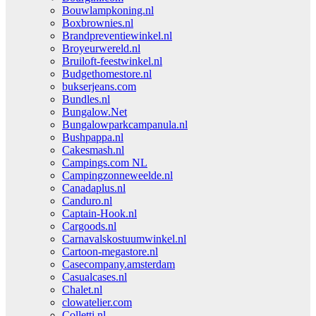
Bouwlampkoning.nl
Boxbrownies.nl
Brandpreventiewinkel.nl
Broyeurwereld.nl
Bruiloft-feestwinkel.nl
Budgethomestore.nl
bukserjeans.com
Bundles.nl
Bungalow.Net
Bungalowparkcampanula.nl
Bushpappa.nl
Cakesmash.nl
Campings.com NL
Campingzonneweelde.nl
Canadaplus.nl
Canduro.nl
Captain-Hook.nl
Cargoods.nl
Carnavalskostuumwinkel.nl
Cartoon-megastore.nl
Casecompany.amsterdam
Casualcases.nl
Chalet.nl
clowatelier.com
Colletti.nl