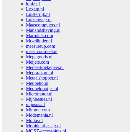
louiz.nl
Loxam.nl
Luisterrijk.nl
Luizenweg.nl
Maascomputers.nl
Manandshaving.nl
Marmitek.com
Mc-cilinder.nl
measureup.com
meer-voordeel.nl
Megagoods.nl
Meijers.com
Meneerkoekepeer.nl
Mepra-store.nl
Metaalshopper.nl
Meubello.nl
Meubelpootjes.nl
Micromotor.nl
Mijnbesties.nl
mijnsos.nl
Mimmti.com
Modemania.nl
Molke.nl
Mooideurbeslag.nl
MŌSZ-accessoires.nl