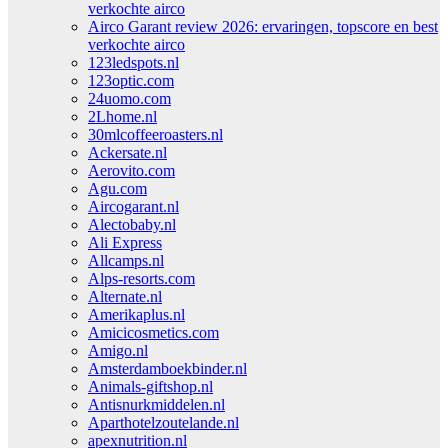
verkochte airco
Airco Garant review 2026: ervaringen, topscore en best
verkochte airco
123ledspots.nl
123optic.com
24uomo.com
2Lhome.nl
30mlcoffeeroasters.nl
Ackersate.nl
Aerovito.com
Agu.com
Aircogarant.nl
Alectobaby.nl
Ali Express
Allcamps.nl
Alps-resorts.com
Alternate.nl
Amerikaplus.nl
Amicicosmetics.com
Amigo.nl
Amsterdamboekbinder.nl
Animals-giftshop.nl
Antisnurkmiddelen.nl
Aparthotelzoutelande.nl
apexnutrition.nl