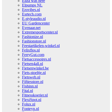
Eliza was here
Elpumps NL
Erovibes.nl
Esrtech.com
E-styleaudio.nl
EU Gardencenter
Evenaar.net
Extremesportscenter.nl
Fashionize.nl
Fashionstore.nl
Feestartikelen-winkel.nl
Felixflos.nl
FerryGut.com
Fietsaccessoires.nl
Fietsen4all.nl
Fietsenwinkel.be
Fiets-stoeltje.nl
Fietsweb.nl
Fiftiesstore.nl
Fishinn.nl
Fital.nl
Fitnesskoerier.nl
FlexiSpot.nl
Folux.nl
Fonteyn.nl