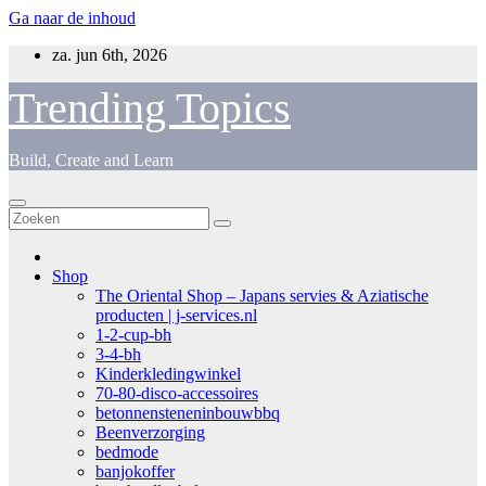
Ga naar de inhoud
za. jun 6th, 2026
Trending Topics
Build, Create and Learn
Shop
The Oriental Shop – Japans servies & Aziatische
producten | j-services.nl
1-2-cup-bh
3-4-bh
Kinderkledingwinkel
70-80-disco-accessoires
betonnensteneninbouwbbq
Beenverzorging
bedmode
banjokoffer