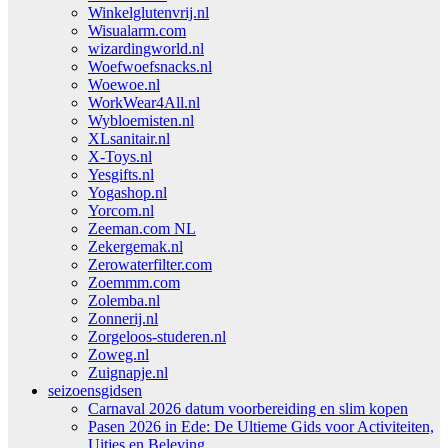
Winkelglutenvrij.nl
Wisualarm.com
wizardingworld.nl
Woefwoefsnacks.nl
Woewoe.nl
WorkWear4All.nl
Wybloemisten.nl
XLsanitair.nl
X-Toys.nl
Yesgifts.nl
Yogashop.nl
Yorcom.nl
Zeeman.com NL
Zekergemak.nl
Zerowaterfilter.com
Zoemmm.com
Zolemba.nl
Zonnerij.nl
Zorgeloos-studeren.nl
Zoweg.nl
Zuignapje.nl
seizoensgidsen
Carnaval 2026 datum voorbereiding en slim kopen
Pasen 2026 in Ede: De Ultieme Gids voor Activiteiten,
Uitjes en Beleving