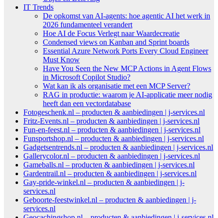
IT Trends
De opkomst van AI-agents: hoe agentic AI het werk in
2026 fundamenteel verandert
Hoe AI de Focus Verlegt naar Waardecreatie
Condensed views on Kanban and Sprint boards
Essential Azure Network Ports Every Cloud Engineer
Must Know
Have You Seen the New MCP Actions in Agent Flows
in Microsoft Copilot Studio?
Wat kan ik als organisatie met een MCP Server?
RAG in productie: waarom je AI-applicatie meer nodig
heeft dan een vectordatabase
Fotogeschenk.nl – producten & aanbiedingen | j-services.nl
Fritz-Events.nl – producten & aanbiedingen | j-services.nl
Fun-en-feest.nl – producten & aanbiedingen | j-services.nl
Funsportshop.nl – producten & aanbiedingen | j-services.nl
Gadgetsentrends.nl – producten & aanbiedingen | j-services.nl
Gallerycolor.nl – producten & aanbiedingen | j-services.nl
Gameballs.nl – producten & aanbiedingen | j-services.nl
Gardentrail.nl – producten & aanbiedingen | j-services.nl
Gay-pride-winkel.nl – producten & aanbiedingen | j-
services.nl
Geboorte-feestwinkel.nl – producten & aanbiedingen | j-
services.nl
Geocachingshop.nl – producten & aanbiedingen | j-services.nl