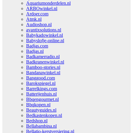
Aquariumonderdelen.nl
ARBOwinkel.nl
Ardoer.com
Atmk.nl
Audioshop.nl
avantixsolutions.nl
Babykadowinkel.nl
Babyslofje-online.nl
Badjas.com
Badjas.nl
Badkamerradio.nl
Badkranenwinkel.nl
Bamboo-stories.nl
Bandanawinkel.nl
Banggood.com
Barokspiegel.nl
Barrelkings.com
Batterijenhuis.nl
Bbqengourmet.nl
Bbqkopen.nl
Beautyguides.nl
Bedkastenkopen.nl
Bedshop.nl
Bellabambina.nl
Bellatio-kerstversiering.nl