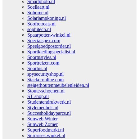
Smartphoto.nl
Soellaart.nl
Sohome.nl
Solarlampkoning.nl
Soofretreats.nl
sophitech.nl
Spaarpotten-winkel.nl
Specialspex.com
Speelgoedpostorder.nl
Sportkledingspecialist.nl
Sportnstyles.nl
Sportreizen.com
Sportus.nl
spysecurityshop.nl
Stackeronline.com
steigerhoutenmeubelenleiden.nl
Stoute-schoenen.nl
ST-shop.nl
Studentendrukwerk.nl
Stylemeubels.nl
Succesholidayparcs.nl
Sunweb Winter
Sunweb Zomer
Superfoodmarkt.nl
Surprises-winkel.nl