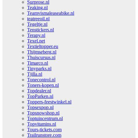
Surprose.nl
Teaking.nl
Teamvismaleaseabike.nl
teatreeoil.nl
Tegeltje.nl
Tenstickers.nl
Terapy.nl
Texel.net
Textieltopper.eu
Thijmseberg.nl
Thuiscursus.nl
Timarco.nl
Tinyparks.nl
Tjilla.nl
Tonecontrol.nl
Toners-kopen.nl
Topdealer.nl
TopParken.nl
Toppers-feestwinkel.nl
Topsexpop.nl
Topsnowshop.nl
Toptuincentrum.nl
Topvitamins.nl
Tours-tickets.com
Trailrunstore.com