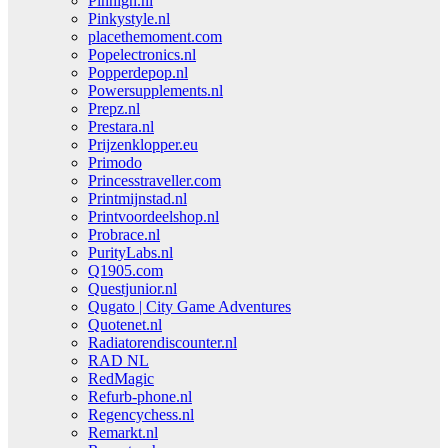
Pinhigh.nl
Pinkystyle.nl
placethemoment.com
Popelectronics.nl
Popperdepop.nl
Powersupplements.nl
Prepz.nl
Prestara.nl
Prijzenklopper.eu
Primodo
Princesstraveller.com
Printmijnstad.nl
Printvoordeelshop.nl
Probrace.nl
PurityLabs.nl
Q1905.com
Questjunior.nl
Qugato | City Game Adventures
Quotenet.nl
Radiatorendiscounter.nl
RAD NL
RedMagic
Refurb-phone.nl
Regencychess.nl
Remarkt.nl