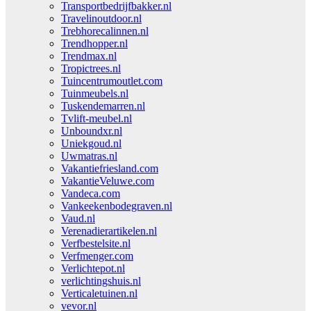
Transportbedrijfbakker.nl
Travelinoutdoor.nl
Trebhorecalinnen.nl
Trendhopper.nl
Trendmax.nl
Tropictrees.nl
Tuincentrumoutlet.com
Tuinmeubels.nl
Tuskendemarren.nl
Tvlift-meubel.nl
Unboundxr.nl
Uniekgoud.nl
Uwmatras.nl
Vakantiefriesland.com
VakantieVeluwe.com
Vandeca.com
Vankeekenbodegraven.nl
Vaud.nl
Verenadierartikelen.nl
Verfbestelsite.nl
Verfmenger.com
Verlichtepot.nl
verlichtingshuis.nl
Verticaletuinen.nl
vevor.nl