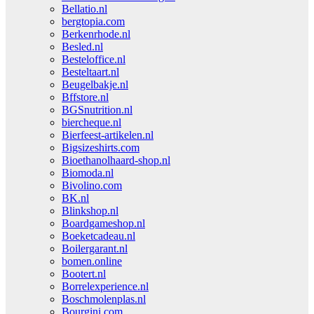
Bellatio.nl
bergtopia.com
Berkenrhode.nl
Besled.nl
Besteloffice.nl
Besteltaart.nl
Beugelbakje.nl
Bffstore.nl
BGSnutrition.nl
biercheque.nl
Bierfeest-artikelen.nl
Bigsizeshirts.com
Bioethanolhaard-shop.nl
Biomoda.nl
Bivolino.com
BK.nl
Blinkshop.nl
Boardgameshop.nl
Boeketcadeau.nl
Boilergarant.nl
bomen.online
Bootert.nl
Borrelexperience.nl
Boschmolenplas.nl
Bourgini.com