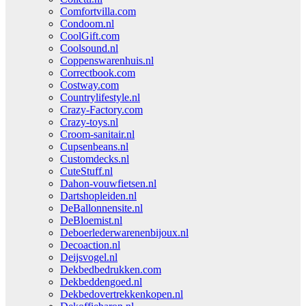
Comfortvilla.com
Condoom.nl
CoolGift.com
Coolsound.nl
Coppenswarenhuis.nl
Correctbook.com
Costway.com
Countrylifestyle.nl
Crazy-Factory.com
Crazy-toys.nl
Croom-sanitair.nl
Cupsenbeans.nl
Customdecks.nl
CuteStuff.nl
Dahon-vouwfietsen.nl
Dartshopleiden.nl
DeBallonnensite.nl
DeBloemist.nl
Deboerlederwarenenbijoux.nl
Decoaction.nl
Deijsvogel.nl
Dekbedbedrukken.com
Dekbeddengoed.nl
Dekbedovertrekkenkopen.nl