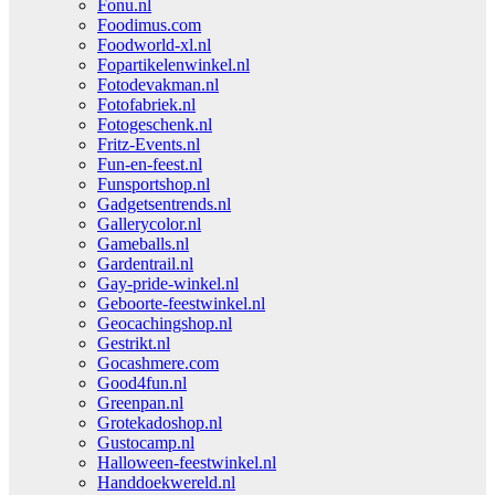
Fonu.nl
Foodimus.com
Foodworld-xl.nl
Fopartikelenwinkel.nl
Fotodevakman.nl
Fotofabriek.nl
Fotogeschenk.nl
Fritz-Events.nl
Fun-en-feest.nl
Funsportshop.nl
Gadgetsentrends.nl
Gallerycolor.nl
Gameballs.nl
Gardentrail.nl
Gay-pride-winkel.nl
Geboorte-feestwinkel.nl
Geocachingshop.nl
Gestrikt.nl
Gocashmere.com
Good4fun.nl
Greenpan.nl
Grotekadoshop.nl
Gustocamp.nl
Halloween-feestwinkel.nl
Handdoekwereld.nl