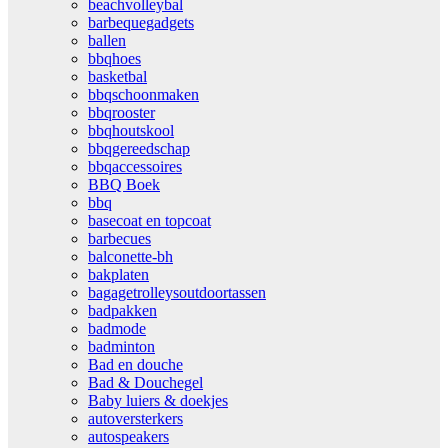
beachvolleybal
barbequegadgets
ballen
bbqhoes
basketbal
bbqschoonmaken
bbqrooster
bbqhoutskool
bbqgereedschap
bbqaccessoires
BBQ Boek
bbq
basecoat en topcoat
barbecues
balconette-bh
bakplaten
bagagetrolleysoutdoortassen
badpakken
badmode
badminton
Bad en douche
Bad & Douchegel
Baby luiers & doekjes
autoversterkers
autospeakers