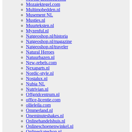
Mozaiektegel.com
Multimobedden.nl
Musement NL
Musties.nl
Muurteksten.nl
Myzenful.nl
Natgeoshop.nl/historia
Natgeoshop.nl/magazine
Natgeoshop.nl/traveler
Natural Heroes
Natuurbazen.nl
New-rebels.com
Nexaparts.nl
Nordic-style.nl
Nostalux.nl
Nubia NL
Nutrivian.nl
Offgridcentrum.nl
office-licentie.com
ollieleila.com
Ommerland.nl
Oneminuteshakes.nl
Onlinehandelshuis.nl
Onlineschoenenwinkel.nl
Onlineskateshop.nl