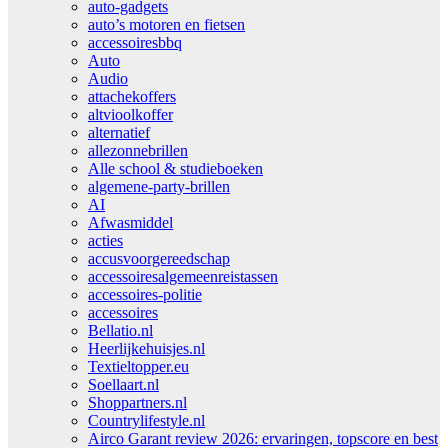
auto-gadgets
auto’s motoren en fietsen
accessoiresbbq
Auto
Audio
attachekoffers
altvioolkoffer
alternatief
allezonnebrillen
Alle school & studieboeken
algemene-party-brillen
AI
Afwasmiddel
acties
accusvoorgereedschap
accessoiresalgemeenreistassen
accessoires-politie
accessoires
Bellatio.nl
Heerlijkehuisjes.nl
Textieltopper.eu
Soellaart.nl
Shoppartners.nl
Countrylifestyle.nl
Airco Garant review 2026: ervaringen, topscore en best