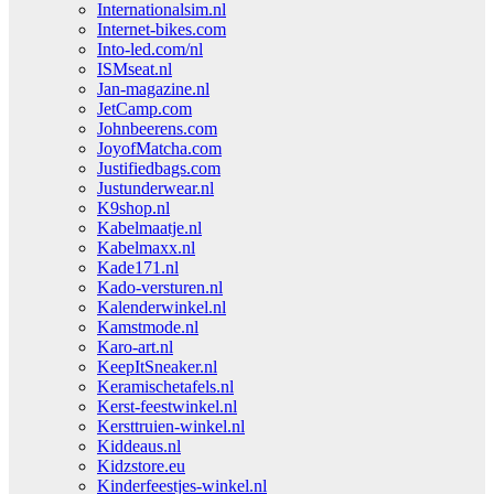
Internationalsim.nl
Internet-bikes.com
Into-led.com/nl
ISMseat.nl
Jan-magazine.nl
JetCamp.com
Johnbeerens.com
JoyofMatcha.com
Justifiedbags.com
Justunderwear.nl
K9shop.nl
Kabelmaatje.nl
Kabelmaxx.nl
Kade171.nl
Kado-versturen.nl
Kalenderwinkel.nl
Kamstmode.nl
Karo-art.nl
KeepItSneaker.nl
Keramischetafels.nl
Kerst-feestwinkel.nl
Kersttruien-winkel.nl
Kiddeaus.nl
Kidzstore.eu
Kinderfeestjes-winkel.nl