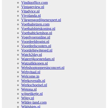
Vindiqoffice.com
Vintageview.nl
Vitadvice.nl
Vivolanda.nl
Vliegengordijnenexpert.nl
Voetbalreizen.com
Voetbalshirtskoning.nl
Voetbalticketshop.nl
Vogelvoeronline.nl
Voordeeldrogist.nl
Voordeelscooters.nl
Voordeligwitgoed.nl
Watch2day.nl
Waterrijkoesterdam.nl
Watzalikkopen.nl
Webshoptoppersinconcert.nl
Webvitaal.nl
Welcome.in
Werkoveralls.nl
Werkschoeisel.nl
Wetona.nl
wijnetiketje.nl
Wijny.nl
Wilder-land.com
Wildshirts.nl