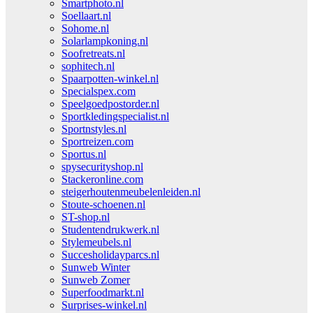
Smartphoto.nl
Soellaart.nl
Sohome.nl
Solarlampkoning.nl
Soofretreats.nl
sophitech.nl
Spaarpotten-winkel.nl
Specialspex.com
Speelgoedpostorder.nl
Sportkledingspecialist.nl
Sportnstyles.nl
Sportreizen.com
Sportus.nl
spysecurityshop.nl
Stackeronline.com
steigerhoutenmeubelenleiden.nl
Stoute-schoenen.nl
ST-shop.nl
Studentendrukwerk.nl
Stylemeubels.nl
Succesholidayparcs.nl
Sunweb Winter
Sunweb Zomer
Superfoodmarkt.nl
Surprises-winkel.nl