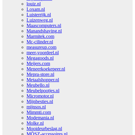
louiz.nl
Loxam.nl
Luisterrijk.nl
Luizenweg.nl
Maascomputers.nl
Manandshaving.nl
Marmitek.com
Mc-cilinder.nl
measureup.com
meer-voordeel.nl
Megagoods.nl
Meijers.com
Meneerkoekepeer.nl
Mepra-store.nl
Metaalshopper.nl
Meubello.nl
Meubelpootjes.nl
Micromotor.nl
Mijnbesties.nl
mijnsos.nl
Mimmti.com
Modemania.nl
Molke.nl
Mooideurbeslag.nl
MŌSZ-accessoires.nl