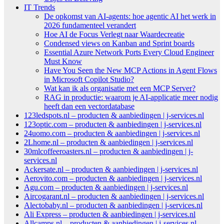
IT Trends
De opkomst van AI-agents: hoe agentic AI het werk in
2026 fundamenteel verandert
Hoe AI de Focus Verlegt naar Waardecreatie
Condensed views on Kanban and Sprint boards
Essential Azure Network Ports Every Cloud Engineer
Must Know
Have You Seen the New MCP Actions in Agent Flows
in Microsoft Copilot Studio?
Wat kan ik als organisatie met een MCP Server?
RAG in productie: waarom je AI-applicatie meer nodig
heeft dan een vectordatabase
123ledspots.nl – producten & aanbiedingen | j-services.nl
123optic.com – producten & aanbiedingen | j-services.nl
24uomo.com – producten & aanbiedingen | j-services.nl
2Lhome.nl – producten & aanbiedingen | j-services.nl
30mlcoffeeroasters.nl – producten & aanbiedingen | j-
services.nl
Ackersate.nl – producten & aanbiedingen | j-services.nl
Aerovito.com – producten & aanbiedingen | j-services.nl
Agu.com – producten & aanbiedingen | j-services.nl
Aircogarant.nl – producten & aanbiedingen | j-services.nl
Alectobaby.nl – producten & aanbiedingen | j-services.nl
Ali Express – producten & aanbiedingen | j-services.nl
Allcamps.nl – producten & aanbiedingen | j-services.nl