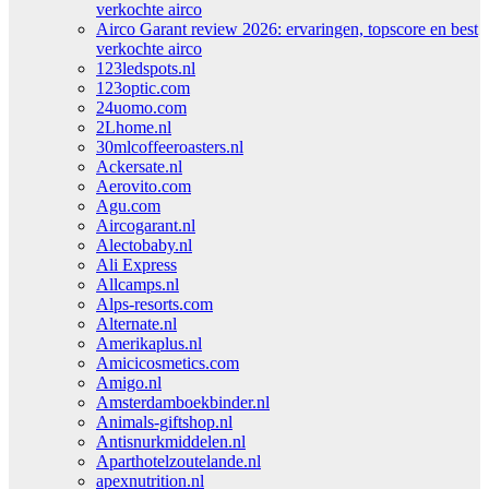
verkochte airco
Airco Garant review 2026: ervaringen, topscore en best
verkochte airco
123ledspots.nl
123optic.com
24uomo.com
2Lhome.nl
30mlcoffeeroasters.nl
Ackersate.nl
Aerovito.com
Agu.com
Aircogarant.nl
Alectobaby.nl
Ali Express
Allcamps.nl
Alps-resorts.com
Alternate.nl
Amerikaplus.nl
Amicicosmetics.com
Amigo.nl
Amsterdamboekbinder.nl
Animals-giftshop.nl
Antisnurkmiddelen.nl
Aparthotelzoutelande.nl
apexnutrition.nl