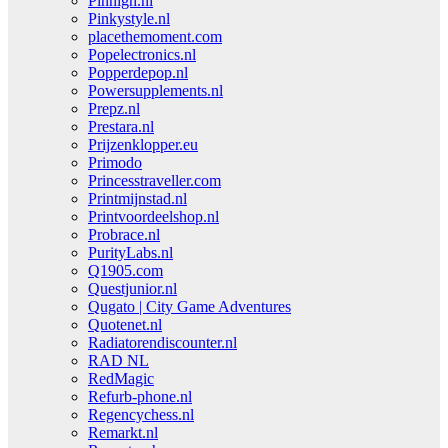
Pinhigh.nl
Pinkystyle.nl
placethemoment.com
Popelectronics.nl
Popperdepop.nl
Powersupplements.nl
Prepz.nl
Prestara.nl
Prijzenklopper.eu
Primodo
Princesstraveller.com
Printmijnstad.nl
Printvoordeelshop.nl
Probrace.nl
PurityLabs.nl
Q1905.com
Questjunior.nl
Qugato | City Game Adventures
Quotenet.nl
Radiatorendiscounter.nl
RAD NL
RedMagic
Refurb-phone.nl
Regencychess.nl
Remarkt.nl