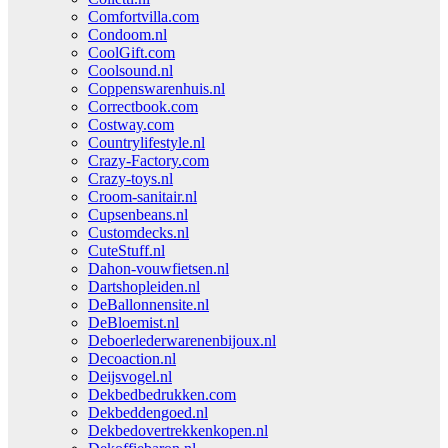
Comfortvilla.com
Condoom.nl
CoolGift.com
Coolsound.nl
Coppenswarenhuis.nl
Correctbook.com
Costway.com
Countrylifestyle.nl
Crazy-Factory.com
Crazy-toys.nl
Croom-sanitair.nl
Cupsenbeans.nl
Customdecks.nl
CuteStuff.nl
Dahon-vouwfietsen.nl
Dartshopleiden.nl
DeBallonnensite.nl
DeBloemist.nl
Deboerlederwarenenbijoux.nl
Decoaction.nl
Deijsvogel.nl
Dekbedbedrukken.com
Dekbeddengoed.nl
Dekbedovertrekkenkopen.nl