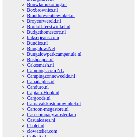
Bouwlampkoning.nl
Boxbrownies.nl
Brandpreventiewinkel.nl
Broyeurwereld.nl
Bruiloft-feestwinkel.nl
Budgethomestore.nl
bukserjeans.com
Bundles.nl
Bungalow.Net
Bungalowparkcampanula.nl
Bushpappa.nl
Cakesmash.nl
Campings.com NL
Campingzonneweelde.nl
Canadaplus.nl
Canduro.nl
Captain-Hook.nl
Cargoods.nl
Carnavalskostuumwinkel.nl
Cartoon-megastore.nl
Casecompany.amsterdam
Casualcases.nl
Chalet.nl
clowatelier.com
Colletti.nl