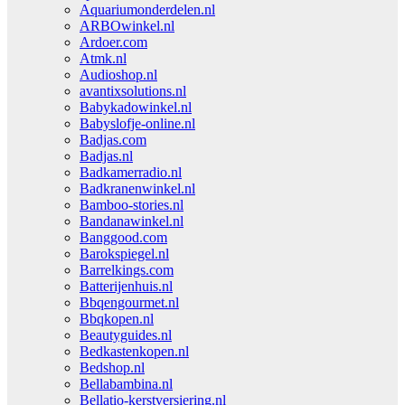
Aquariumonderdelen.nl
ARBOwinkel.nl
Ardoer.com
Atmk.nl
Audioshop.nl
avantixsolutions.nl
Babykadowinkel.nl
Babyslofje-online.nl
Badjas.com
Badjas.nl
Badkamerradio.nl
Badkranenwinkel.nl
Bamboo-stories.nl
Bandanawinkel.nl
Banggood.com
Barokspiegel.nl
Barrelkings.com
Batterijenhuis.nl
Bbqengourmet.nl
Bbqkopen.nl
Beautyguides.nl
Bedkastenkopen.nl
Bedshop.nl
Bellabambina.nl
Bellatio-kerstversiering.nl