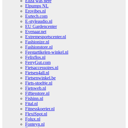
Eliza was here
Elpumps NL
Erovibes.nl
Esrtech.com
E-styleaudio.nl
EU Gardencenter
Evenaar.net
Extremesportscenter.nl
Fashionize.nl
Fashionstore.nl
Feestartikelen-winkel.nl
Felixflos.nl
FerryGut.com
Fietsaccessoires.nl
Fietsen4all.nl
Fietsenwinkel.be
Fiets-stoeltje.nl
Fietsweb.nl
Fiftiesstore.nl
Fishinn.nl
Fital.nl
Fitnesskoerier.nl
FlexiSpot.nl
Folux.nl
Fonteyn.nl