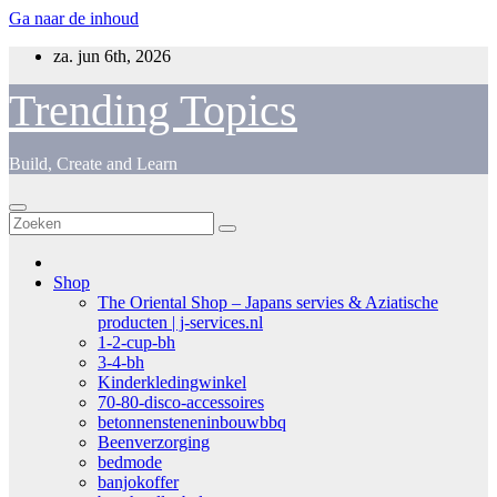
Ga naar de inhoud
za. jun 6th, 2026
Trending Topics
Build, Create and Learn
Shop
The Oriental Shop – Japans servies & Aziatische
producten | j-services.nl
1-2-cup-bh
3-4-bh
Kinderkledingwinkel
70-80-disco-accessoires
betonnensteneninbouwbbq
Beenverzorging
bedmode
banjokoffer