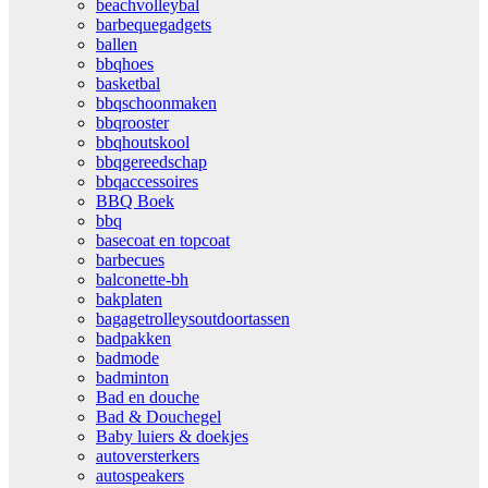
beachvolleybal
barbequegadgets
ballen
bbqhoes
basketbal
bbqschoonmaken
bbqrooster
bbqhoutskool
bbqgereedschap
bbqaccessoires
BBQ Boek
bbq
basecoat en topcoat
barbecues
balconette-bh
bakplaten
bagagetrolleysoutdoortassen
badpakken
badmode
badminton
Bad en douche
Bad & Douchegel
Baby luiers & doekjes
autoversterkers
autospeakers