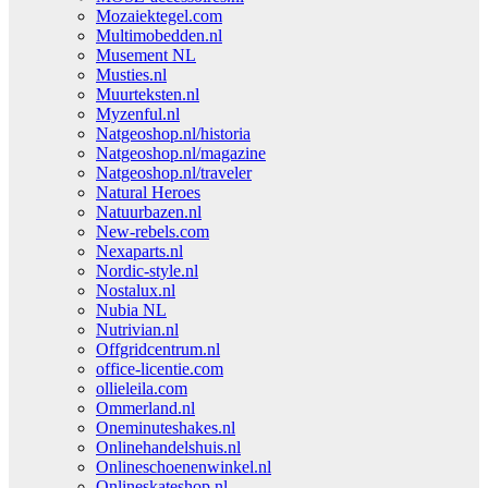
Mozaiektegel.com
Multimobedden.nl
Musement NL
Musties.nl
Muurteksten.nl
Myzenful.nl
Natgeoshop.nl/historia
Natgeoshop.nl/magazine
Natgeoshop.nl/traveler
Natural Heroes
Natuurbazen.nl
New-rebels.com
Nexaparts.nl
Nordic-style.nl
Nostalux.nl
Nubia NL
Nutrivian.nl
Offgridcentrum.nl
office-licentie.com
ollieleila.com
Ommerland.nl
Oneminuteshakes.nl
Onlinehandelshuis.nl
Onlineschoenenwinkel.nl
Onlineskateshop.nl