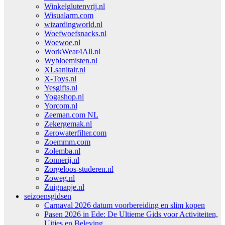
Winkelglutenvrij.nl
Wisualarm.com
wizardingworld.nl
Woefwoefsnacks.nl
Woewoe.nl
WorkWear4All.nl
Wybloemisten.nl
XLsanitair.nl
X-Toys.nl
Yesgifts.nl
Yogashop.nl
Yorcom.nl
Zeeman.com NL
Zekergemak.nl
Zerowaterfilter.com
Zoemmm.com
Zolemba.nl
Zonnerij.nl
Zorgeloos-studeren.nl
Zoweg.nl
Zuignapje.nl
seizoensgidsen
Carnaval 2026 datum voorbereiding en slim kopen
Pasen 2026 in Ede: De Ultieme Gids voor Activiteiten,
Uitjes en Beleving