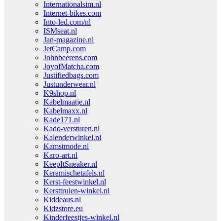
Internationalsim.nl
Internet-bikes.com
Into-led.com/nl
ISMseat.nl
Jan-magazine.nl
JetCamp.com
Johnbeerens.com
JoyofMatcha.com
Justifiedbags.com
Justunderwear.nl
K9shop.nl
Kabelmaatje.nl
Kabelmaxx.nl
Kade171.nl
Kado-versturen.nl
Kalenderwinkel.nl
Kamstmode.nl
Karo-art.nl
KeepItSneaker.nl
Keramischetafels.nl
Kerst-feestwinkel.nl
Kersttruien-winkel.nl
Kiddeaus.nl
Kidzstore.eu
Kinderfeestjes-winkel.nl