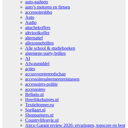
auto-gadgets
auto’s motoren en fietsen
accessoiresbbq
Auto
Audio
attachekoffers
altvioolkoffer
alternatief
allezonnebrillen
Alle school & studieboeken
algemene-party-brillen
AI
Afwasmiddel
acties
accusvoorgereedschap
accessoiresalgemeenreistassen
accessoires-politie
accessoires
Bellatio.nl
Heerlijkehuisjes.nl
Textieltopper.eu
Soellaart.nl
Shoppartners.nl
Countrylifestyle.nl
Airco Garant review 2026: ervaringen, topscore en best