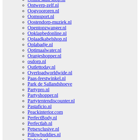
Ontwerp-zelf.nl
Oogvoororen.nl
Oomssport.nl
Oostendorp-muziek.nl
Opentopzwanger.nl
Opklapbedonline.nl
Oplaadkabelshop.nl
Oplabadje.nl
Optimaalwater.nl
Oranjeshopper.nl
osdorp.nl
Outlettoday.nl
Overloadworldwide.nl
Paas-feestwinkel.nl
Park de Sallandshoeve
Partypro.nl
Partyshopper.nl
Partytentendiscounter.nl
Pastaficio.nl
Peackinterior.com
PerfectBody.nl
Perfectlab.nl
Petsexclusive.nl
Pillowbuddies.nl