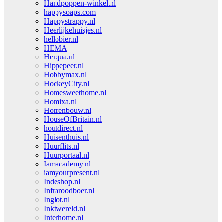
Handpoppen-winkel.nl
happysoaps.com
Happystrappy.nl
Heerlijkehuisjes.nl
hellobier.nl
HEMA
Herqua.nl
Hippepeer.nl
Hobbymax.nl
HockeyCity.nl
Homesweethome.nl
Homixa.nl
Horrenbouw.nl
HouseOfBritain.nl
houtdirect.nl
Huisenthuis.nl
Huurflits.nl
Huurportaal.nl
Iamacademy.nl
iamyourpresent.nl
Indeshop.nl
Infraroodboer.nl
Inglot.nl
Inktwereld.nl
Interhome.nl