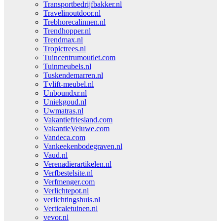
Transportbedrijfbakker.nl
Travelinoutdoor.nl
Trebhorecalinnen.nl
Trendhopper.nl
Trendmax.nl
Tropictrees.nl
Tuincentrumoutlet.com
Tuinmeubels.nl
Tuskendemarren.nl
Tvlift-meubel.nl
Unboundxr.nl
Uniekgoud.nl
Uwmatras.nl
Vakantiefriesland.com
VakantieVeluwe.com
Vandeca.com
Vankeekenbodegraven.nl
Vaud.nl
Verenadierartikelen.nl
Verfbestelsite.nl
Verfmenger.com
Verlichtepot.nl
verlichtingshuis.nl
Verticaletuinen.nl
vevor.nl