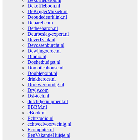
Dekoffiebaron.nl
Dekoffieboon.nl
DeKrijgerMuziek.nl
Deoudedeurklink.nl
Deparel.com
Detheebaron.nl
Deurbeslag-expert.nl
Deverfzaak.nl
Devossenburcht.nl
Dewijngoeroe.nl
Dindio.nl
Doehetbudget.nl
Domoticahouse.nl
Doublepoint.nl
drinkheroes.nl
Drukwerknodig.nl
Dryly.com
Dsl-tech.nl
dutchdjequipment.nl
EBBM.nl
eBook.nl
Echtstudio.nl
echtveelvoorweinig.nl
Ecomputer.nl
EenVakantieHuisje.nl