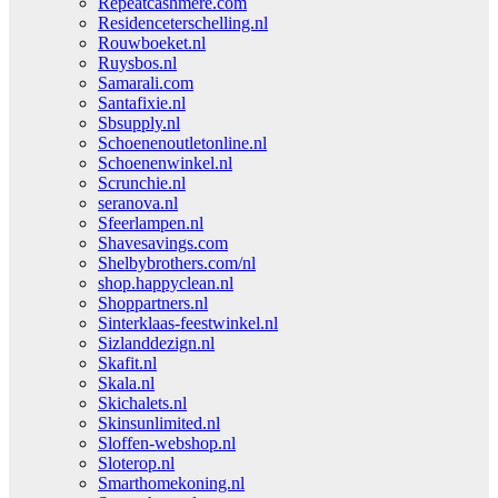
Repeatcashmere.com
Residenceterschelling.nl
Rouwboeket.nl
Ruysbos.nl
Samarali.com
Santafixie.nl
Sbsupply.nl
Schoenenoutletonline.nl
Schoenenwinkel.nl
Scrunchie.nl
seranova.nl
Sfeerlampen.nl
Shavesavings.com
Shelbybrothers.com/nl
shop.happyclean.nl
Shoppartners.nl
Sinterklaas-feestwinkel.nl
Sizlanddezign.nl
Skafit.nl
Skala.nl
Skichalets.nl
Skinsunlimited.nl
Sloffen-webshop.nl
Sloterop.nl
Smarthomekoning.nl