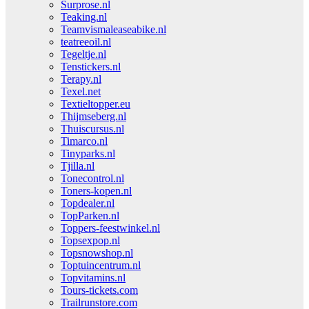
Surprose.nl
Teaking.nl
Teamvismaleaseabike.nl
teatreeoil.nl
Tegeltje.nl
Tenstickers.nl
Terapy.nl
Texel.net
Textieltopper.eu
Thijmseberg.nl
Thuiscursus.nl
Timarco.nl
Tinyparks.nl
Tjilla.nl
Tonecontrol.nl
Toners-kopen.nl
Topdealer.nl
TopParken.nl
Toppers-feestwinkel.nl
Topsexpop.nl
Topsnowshop.nl
Toptuincentrum.nl
Topvitamins.nl
Tours-tickets.com
Trailrunstore.com