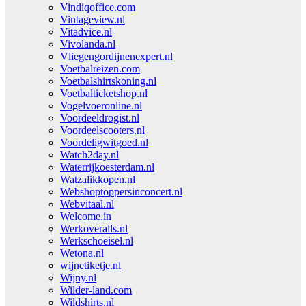
Vindiqoffice.com
Vintageview.nl
Vitadvice.nl
Vivolanda.nl
Vliegengordijnenexpert.nl
Voetbalreizen.com
Voetbalshirtskoning.nl
Voetbalticketshop.nl
Vogelvoeronline.nl
Voordeeldrogist.nl
Voordeelscooters.nl
Voordeligwitgoed.nl
Watch2day.nl
Waterrijkoesterdam.nl
Watzalikkopen.nl
Webshoptoppersinconcert.nl
Webvitaal.nl
Welcome.in
Werkoveralls.nl
Werkschoeisel.nl
Wetona.nl
wijnetiketje.nl
Wijny.nl
Wilder-land.com
Wildshirts.nl