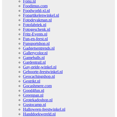
Fonu.nl
Foodimus.com
Foodworld-xl.nl
Fopartikelenwinkel.nl
Fotodevakman.nl
Fotofabriek.nl
Fotogeschenk.nl
Fritz-Events.nl
Fun-en-feest.nl
Funsportshop.nl
Gadgetsentrends.nl
Gallerycolor.nl
Gameballs.nl
Gardentrail.nl
Gay-pride-winkel.nl
Geboorte-feestwinkel.nl
Geocachingshop.nl
Gestrikt.nl
Gocashmere.com
Good4fun.nl
Greenpan.nl
Grotekadoshop.nl
Gustocamp.nl
Halloween-feestwinkel.nl
Handdoekwereld.nl