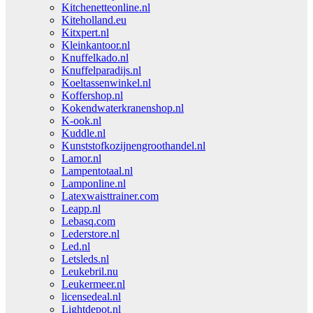
Kitchenetteonline.nl
Kiteholland.eu
Kitxpert.nl
Kleinkantoor.nl
Knuffelkado.nl
Knuffelparadijs.nl
Koeltassenwinkel.nl
Koffershop.nl
Kokendwaterkranenshop.nl
K-ook.nl
Kuddle.nl
Kunststofkozijnengroothandel.nl
Lamor.nl
Lampentotaal.nl
Lamponline.nl
Latexwaisttrainer.com
Leapp.nl
Lebasq.com
Lederstore.nl
Led.nl
Letsleds.nl
Leukebril.nu
Leukermeer.nl
licensedeal.nl
Lightdepot.nl