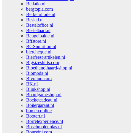
Bellatio.nl
bergtopia.com
Berkenrhode.nl
Besled.nl
Besteloffice.nl
Besteltaart.nl
Beugelbakje.nl
Bffstore.nl
BGSnutrition.nl
biercheque.nl
Bierfeest-artikelen.nl
Bigsizeshirts.com
Bioethanolhaard-shop.nl
Biomoda.nl
Bivolino.com
BK.nl
Blinkshop.nl
Boardgameshop.nl
Boeketcadeau.nl
Boilergarant.nl
bomen.online
Bootert.nl
Borrelexperience.nl
Boschmolenplas.nl
Bourgini.com