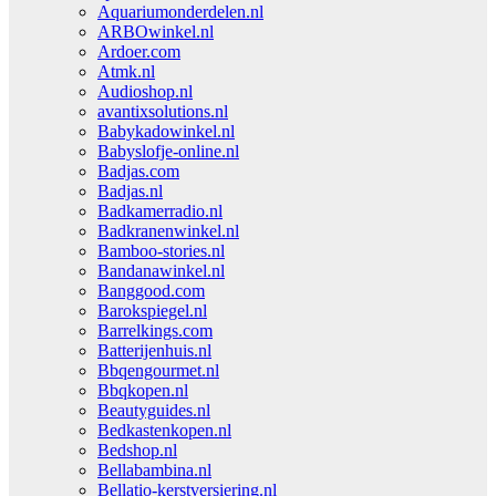
Aquariumonderdelen.nl
ARBOwinkel.nl
Ardoer.com
Atmk.nl
Audioshop.nl
avantixsolutions.nl
Babykadowinkel.nl
Babyslofje-online.nl
Badjas.com
Badjas.nl
Badkamerradio.nl
Badkranenwinkel.nl
Bamboo-stories.nl
Bandanawinkel.nl
Banggood.com
Barokspiegel.nl
Barrelkings.com
Batterijenhuis.nl
Bbqengourmet.nl
Bbqkopen.nl
Beautyguides.nl
Bedkastenkopen.nl
Bedshop.nl
Bellabambina.nl
Bellatio-kerstversiering.nl