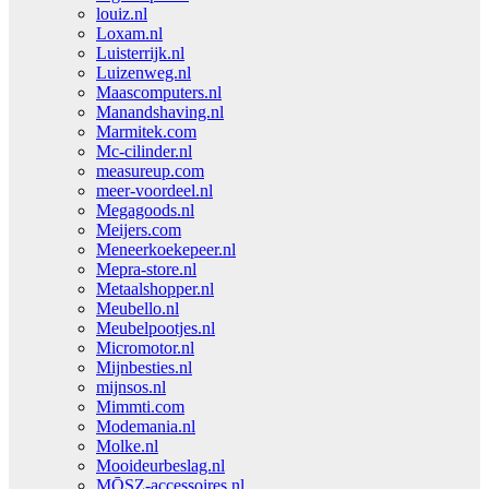
louiz.nl
Loxam.nl
Luisterrijk.nl
Luizenweg.nl
Maascomputers.nl
Manandshaving.nl
Marmitek.com
Mc-cilinder.nl
measureup.com
meer-voordeel.nl
Megagoods.nl
Meijers.com
Meneerkoekepeer.nl
Mepra-store.nl
Metaalshopper.nl
Meubello.nl
Meubelpootjes.nl
Micromotor.nl
Mijnbesties.nl
mijnsos.nl
Mimmti.com
Modemania.nl
Molke.nl
Mooideurbeslag.nl
MŌSZ-accessoires.nl