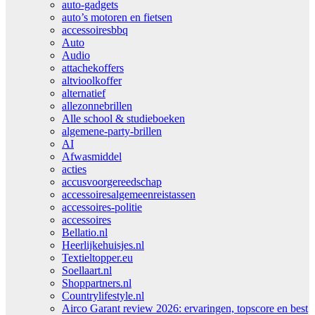
auto-gadgets
auto’s motoren en fietsen
accessoiresbbq
Auto
Audio
attachekoffers
altvioolkoffer
alternatief
allezonnebrillen
Alle school & studieboeken
algemene-party-brillen
AI
Afwasmiddel
acties
accusvoorgereedschap
accessoiresalgemeenreistassen
accessoires-politie
accessoires
Bellatio.nl
Heerlijkehuisjes.nl
Textieltopper.eu
Soellaart.nl
Shoppartners.nl
Countrylifestyle.nl
Airco Garant review 2026: ervaringen, topscore en best