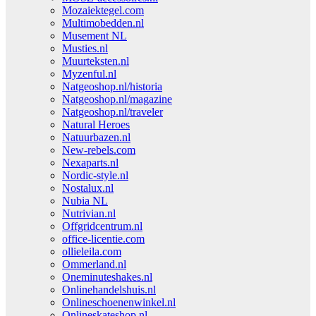
Mozaiektegel.com
Multimobedden.nl
Musement NL
Musties.nl
Muurteksten.nl
Myzenful.nl
Natgeoshop.nl/historia
Natgeoshop.nl/magazine
Natgeoshop.nl/traveler
Natural Heroes
Natuurbazen.nl
New-rebels.com
Nexaparts.nl
Nordic-style.nl
Nostalux.nl
Nubia NL
Nutrivian.nl
Offgridcentrum.nl
office-licentie.com
ollieleila.com
Ommerland.nl
Oneminuteshakes.nl
Onlinehandelshuis.nl
Onlineschoenenwinkel.nl
Onlineskateshop.nl