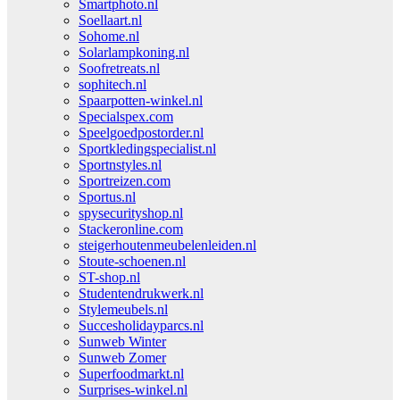
Smartphoto.nl
Soellaart.nl
Sohome.nl
Solarlampkoning.nl
Soofretreats.nl
sophitech.nl
Spaarpotten-winkel.nl
Specialspex.com
Speelgoedpostorder.nl
Sportkledingspecialist.nl
Sportnstyles.nl
Sportreizen.com
Sportus.nl
spysecurityshop.nl
Stackeronline.com
steigerhoutenmeubelenleiden.nl
Stoute-schoenen.nl
ST-shop.nl
Studentendrukwerk.nl
Stylemeubels.nl
Succesholidayparcs.nl
Sunweb Winter
Sunweb Zomer
Superfoodmarkt.nl
Surprises-winkel.nl