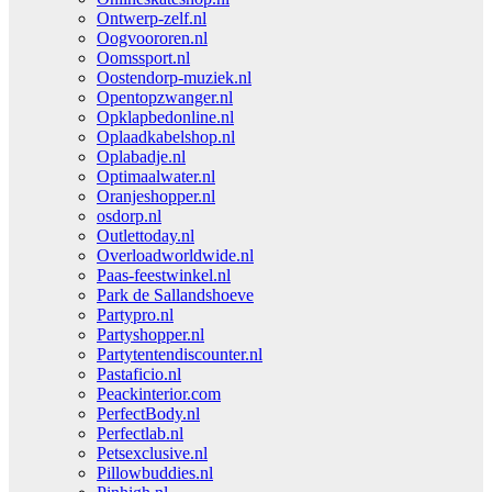
Ontwerp-zelf.nl
Oogvoororen.nl
Oomssport.nl
Oostendorp-muziek.nl
Opentopzwanger.nl
Opklapbedonline.nl
Oplaadkabelshop.nl
Oplabadje.nl
Optimaalwater.nl
Oranjeshopper.nl
osdorp.nl
Outlettoday.nl
Overloadworldwide.nl
Paas-feestwinkel.nl
Park de Sallandshoeve
Partypro.nl
Partyshopper.nl
Partytentendiscounter.nl
Pastaficio.nl
Peackinterior.com
PerfectBody.nl
Perfectlab.nl
Petsexclusive.nl
Pillowbuddies.nl