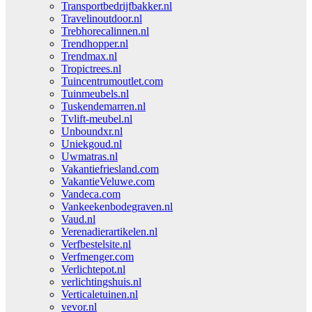
Transportbedrijfbakker.nl
Travelinoutdoor.nl
Trebhorecalinnen.nl
Trendhopper.nl
Trendmax.nl
Tropictrees.nl
Tuincentrumoutlet.com
Tuinmeubels.nl
Tuskendemarren.nl
Tvlift-meubel.nl
Unboundxr.nl
Uniekgoud.nl
Uwmatras.nl
Vakantiefriesland.com
VakantieVeluwe.com
Vandeca.com
Vankeekenbodegraven.nl
Vaud.nl
Verenadierartikelen.nl
Verfbestelsite.nl
Verfmenger.com
Verlichtepot.nl
verlichtingshuis.nl
Verticaletuinen.nl
vevor.nl