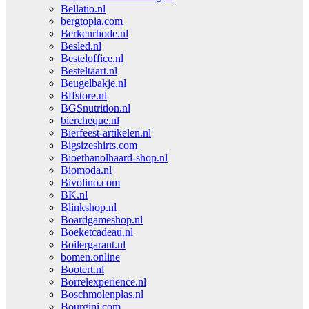
Bellatio.nl
bergtopia.com
Berkenrhode.nl
Besled.nl
Besteloffice.nl
Besteltaart.nl
Beugelbakje.nl
Bffstore.nl
BGSnutrition.nl
biercheque.nl
Bierfeest-artikelen.nl
Bigsizeshirts.com
Bioethanolhaard-shop.nl
Biomoda.nl
Bivolino.com
BK.nl
Blinkshop.nl
Boardgameshop.nl
Boeketcadeau.nl
Boilergarant.nl
bomen.online
Bootert.nl
Borrelexperience.nl
Boschmolenplas.nl
Bourgini.com