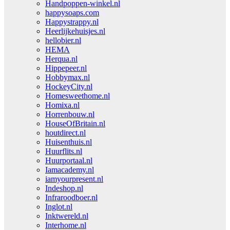
Handpoppen-winkel.nl
happysoaps.com
Happystrappy.nl
Heerlijkehuisjes.nl
hellobier.nl
HEMA
Herqua.nl
Hippepeer.nl
Hobbymax.nl
HockeyCity.nl
Homesweethome.nl
Homixa.nl
Horrenbouw.nl
HouseOfBritain.nl
houtdirect.nl
Huisenthuis.nl
Huurflits.nl
Huurportaal.nl
Iamacademy.nl
iamyourpresent.nl
Indeshop.nl
Infraroodboer.nl
Inglot.nl
Inktwereld.nl
Interhome.nl