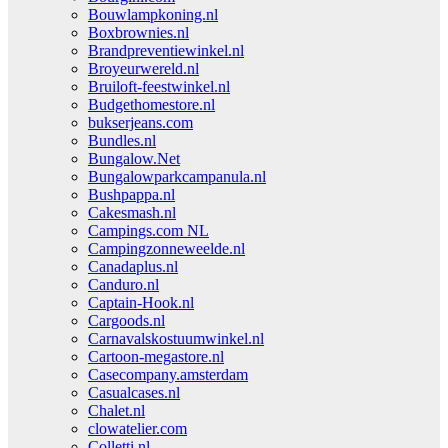
Bouwlampkoning.nl
Boxbrownies.nl
Brandpreventiewinkel.nl
Broyeurwereld.nl
Bruiloft-feestwinkel.nl
Budgethomestore.nl
bukserjeans.com
Bundles.nl
Bungalow.Net
Bungalowparkcampanula.nl
Bushpappa.nl
Cakesmash.nl
Campings.com NL
Campingzonneweelde.nl
Canadaplus.nl
Canduro.nl
Captain-Hook.nl
Cargoods.nl
Carnavalskostuumwinkel.nl
Cartoon-megastore.nl
Casecompany.amsterdam
Casualcases.nl
Chalet.nl
clowatelier.com
Colletti.nl