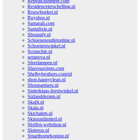
Repeatcashmere.com
Residenceterschelling.nl
Rouwboeket.nl
Ruysbos.nl
Samarali.com
Santafixie.nl
Sbsupply.nl
Schoenenoutletonline.nl
Schoenenwinkel.nl
Scrunchie.nl
seranova.nl
Sfeerlampen.nl
Shavesavings.com
Shelbybrothers.com/nl
shop.happyclean.nl
Shoppartners.nl
Sinterklaas-feestwinkel.nl
Sizlanddezign.nl
Skafit.nl
Skala.nl
Skichalets.nl
Skinsunlimited.nl
Sloffen-webshop.nl
Sloterop.nl
Smarthomekoning.nl