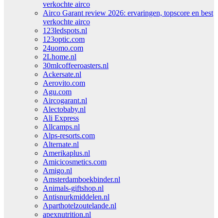
verkochte airco
Airco Garant review 2026: ervaringen, topscore en best
verkochte airco
123ledspots.nl
123optic.com
24uomo.com
2Lhome.nl
30mlcoffeeroasters.nl
Ackersate.nl
Aerovito.com
Agu.com
Aircogarant.nl
Alectobaby.nl
Ali Express
Allcamps.nl
Alps-resorts.com
Alternate.nl
Amerikaplus.nl
Amicicosmetics.com
Amigo.nl
Amsterdamboekbinder.nl
Animals-giftshop.nl
Antisnurkmiddelen.nl
Aparthotelzoutelande.nl
apexnutrition.nl