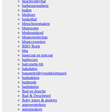
beachvolleybal
barbequegadgets
ballen
bbqhoes
basketbal
bbqschoonmaken
bbqrooster
bbqhoutskool
bbqgereedschap
bbqaccessoires
BBQ Boek
bbq
basecoat en topcoat
barbecues
balconette-bh
bakplaten
bagagetrolleysoutdoortassen
badpakken
badmode
badminton
Bad en douche
Bad & Douchegel
Baby luiers & doekjes
autoversterkers
autospeakers