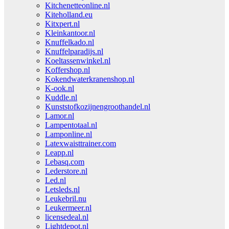
Kitchenetteonline.nl
Kiteholland.eu
Kitxpert.nl
Kleinkantoor.nl
Knuffelkado.nl
Knuffelparadijs.nl
Koeltassenwinkel.nl
Koffershop.nl
Kokendwaterkranenshop.nl
K-ook.nl
Kuddle.nl
Kunststofkozijnengroothandel.nl
Lamor.nl
Lampentotaal.nl
Lamponline.nl
Latexwaisttrainer.com
Leapp.nl
Lebasq.com
Lederstore.nl
Led.nl
Letsleds.nl
Leukebril.nu
Leukermeer.nl
licensedeal.nl
Lightdepot.nl