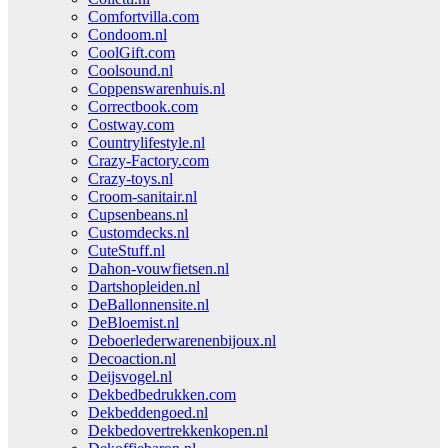
Comfortvilla.com
Condoom.nl
CoolGift.com
Coolsound.nl
Coppenswarenhuis.nl
Correctbook.com
Costway.com
Countrylifestyle.nl
Crazy-Factory.com
Crazy-toys.nl
Croom-sanitair.nl
Cupsenbeans.nl
Customdecks.nl
CuteStuff.nl
Dahon-vouwfietsen.nl
Dartshopleiden.nl
DeBallonnensite.nl
DeBloemist.nl
Deboerlederwarenenbijoux.nl
Decoaction.nl
Deijsvogel.nl
Dekbedbedrukken.com
Dekbeddengoed.nl
Dekbedovertrekkenkopen.nl