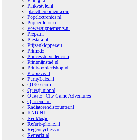
Pinhigh.nl
Pinkystyle.nl
placethemoment.com
Popelectronics.nl
Popperdepop.nl
Powersupplements.nl
Prepz.nl
Prestara.nl
Prijzenklopper.eu
Primodo
Princesstraveller.com
Printmijnstad.nl
Printvoordeelshop.nl
Probrace.nl
PurityLabs.nl
Q1905.com
Questjunior.nl
Qugato | City Game Adventures
Quotenet.nl
Radiatorendiscounter.nl
RAD NL
RedMagic
Refurb-phone.nl
Regencychess.nl
Remarkt.nl