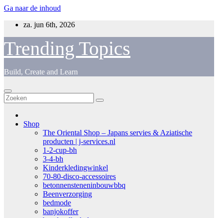
Ga naar de inhoud
za. jun 6th, 2026
Trending Topics
Build, Create and Learn
Shop
The Oriental Shop – Japans servies & Aziatische
producten | j-services.nl
1-2-cup-bh
3-4-bh
Kinderkledingwinkel
70-80-disco-accessoires
betonnensteneninbouwbbq
Beenverzorging
bedmode
banjokoffer