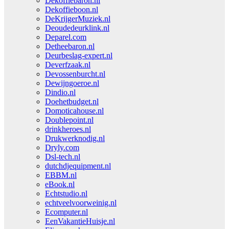
Dekoffiebaron.nl
Dekoffieboon.nl
DeKrijgerMuziek.nl
Deoudedeurklink.nl
Deparel.com
Detheebaron.nl
Deurbeslag-expert.nl
Deverfzaak.nl
Devossenburcht.nl
Dewijngoeroe.nl
Dindio.nl
Doehetbudget.nl
Domoticahouse.nl
Doublepoint.nl
drinkheroes.nl
Drukwerknodig.nl
Dryly.com
Dsl-tech.nl
dutchdjequipment.nl
EBBM.nl
eBook.nl
Echtstudio.nl
echtveelvoorweinig.nl
Ecomputer.nl
EenVakantieHuisje.nl