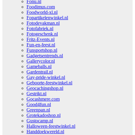
Fonu.nl
Foodimus.com
Foodworld-xl.nl
Fopartikelenwinkel.nl
Fotodevakman.nl
Fotofabriek.nl
Fotogeschenk.nl
Fritz-Events.nl
Fun-en-feest.nl
Funsportshop.nl
Gadgetsentrends.nl
Gallerycolor.nl
Gameballs.nl
Gardentrail.nl
Gay-pride-winkel.nl
Geboorte-feestwinkel.nl
Geocachingshop.nl
Gestrikt.nl
Gocashmere.com
Good4fun.nl
Greenpan.nl
Grotekadoshop.nl
Gustocamp.nl
Halloween-feestwinkel.nl
Handdoekwereld.nl