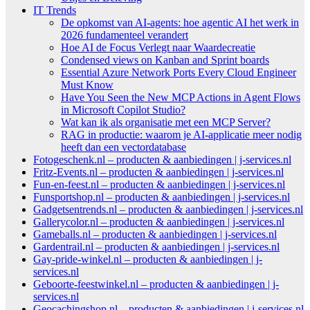
IT Trends
De opkomst van AI-agents: hoe agentic AI het werk in
2026 fundamenteel verandert
Hoe AI de Focus Verlegt naar Waardecreatie
Condensed views on Kanban and Sprint boards
Essential Azure Network Ports Every Cloud Engineer
Must Know
Have You Seen the New MCP Actions in Agent Flows
in Microsoft Copilot Studio?
Wat kan ik als organisatie met een MCP Server?
RAG in productie: waarom je AI-applicatie meer nodig
heeft dan een vectordatabase
Fotogeschenk.nl – producten & aanbiedingen | j-services.nl
Fritz-Events.nl – producten & aanbiedingen | j-services.nl
Fun-en-feest.nl – producten & aanbiedingen | j-services.nl
Funsportshop.nl – producten & aanbiedingen | j-services.nl
Gadgetsentrends.nl – producten & aanbiedingen | j-services.nl
Gallerycolor.nl – producten & aanbiedingen | j-services.nl
Gameballs.nl – producten & aanbiedingen | j-services.nl
Gardentrail.nl – producten & aanbiedingen | j-services.nl
Gay-pride-winkel.nl – producten & aanbiedingen | j-
services.nl
Geboorte-feestwinkel.nl – producten & aanbiedingen | j-
services.nl
Geocachingshop.nl – producten & aanbiedingen | j-services.nl