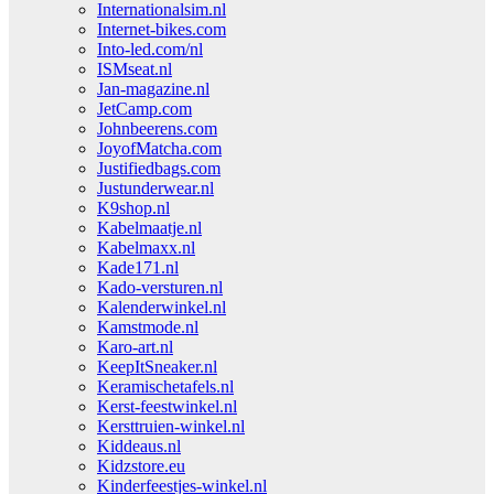
Internationalsim.nl
Internet-bikes.com
Into-led.com/nl
ISMseat.nl
Jan-magazine.nl
JetCamp.com
Johnbeerens.com
JoyofMatcha.com
Justifiedbags.com
Justunderwear.nl
K9shop.nl
Kabelmaatje.nl
Kabelmaxx.nl
Kade171.nl
Kado-versturen.nl
Kalenderwinkel.nl
Kamstmode.nl
Karo-art.nl
KeepItSneaker.nl
Keramischetafels.nl
Kerst-feestwinkel.nl
Kersttruien-winkel.nl
Kiddeaus.nl
Kidzstore.eu
Kinderfeestjes-winkel.nl