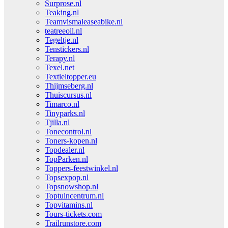
Surprose.nl
Teaking.nl
Teamvismaleaseabike.nl
teatreeoil.nl
Tegeltje.nl
Tenstickers.nl
Terapy.nl
Texel.net
Textieltopper.eu
Thijmseberg.nl
Thuiscursus.nl
Timarco.nl
Tinyparks.nl
Tjilla.nl
Tonecontrol.nl
Toners-kopen.nl
Topdealer.nl
TopParken.nl
Toppers-feestwinkel.nl
Topsexpop.nl
Topsnowshop.nl
Toptuincentrum.nl
Topvitamins.nl
Tours-tickets.com
Trailrunstore.com