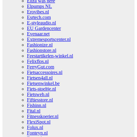
Eliza was here
Elpumps NL
Erovibes.nl
Esrtech.com
E-styleaudio.nl
EU Gardencenter
Evenaar.net
Extremesportscenter.nl
Fashionize.nl
Fashionstore.nl
Feestartikelen-winkel.nl
Felixflos.nl
FerryGut.com
Fietsaccessoires.nl
Fietsen4all.nl
Fietsenwinkel.be
Fiets-stoeltje.nl
Fietsweb.nl
Fiftiesstore.nl
Fishinn.nl
Fital.nl
Fitnesskoerier.nl
FlexiSpot.nl
Folux.nl
Fonteyn.nl