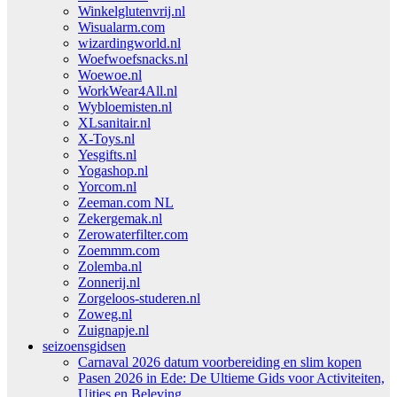
Winkelglutenvrij.nl
Wisualarm.com
wizardingworld.nl
Woefwoefsnacks.nl
Woewoe.nl
WorkWear4All.nl
Wybloemisten.nl
XLsanitair.nl
X-Toys.nl
Yesgifts.nl
Yogashop.nl
Yorcom.nl
Zeeman.com NL
Zekergemak.nl
Zerowaterfilter.com
Zoemmm.com
Zolemba.nl
Zonnerij.nl
Zorgeloos-studeren.nl
Zoweg.nl
Zuignapje.nl
seizoensgidsen
Carnaval 2026 datum voorbereiding en slim kopen
Pasen 2026 in Ede: De Ultieme Gids voor Activiteiten,
Uitjes en Beleving