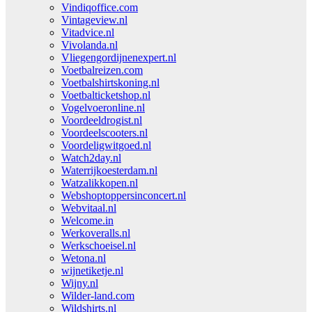
Vindiqoffice.com
Vintageview.nl
Vitadvice.nl
Vivolanda.nl
Vliegengordijnenexpert.nl
Voetbalreizen.com
Voetbalshirtskoning.nl
Voetbalticketshop.nl
Vogelvoeronline.nl
Voordeeldrogist.nl
Voordeelscooters.nl
Voordeligwitgoed.nl
Watch2day.nl
Waterrijkoesterdam.nl
Watzalikkopen.nl
Webshoptoppersinconcert.nl
Webvitaal.nl
Welcome.in
Werkoveralls.nl
Werkschoeisel.nl
Wetona.nl
wijnetiketje.nl
Wijny.nl
Wilder-land.com
Wildshirts.nl