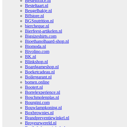
Besteloffice.nl
Besteltaart.nl
Beugelbakje.nl
Bffstore.nl
BGSnutrition.nl
biercheque.nl
Bierfeest-artikelen.nl
Bigsizeshirts.com
Bioethanolhaard-shop.nl
Biomoda.nl
Bivolino.com
BK.nl
Blinkshop.nl
Boardgameshop.nl
Boeketcadeau.nl
Boilergarant.nl
bomen.online
Bootert.nl
Borrelexperience.nl
Boschmolenplas.nl
Bourgini.com
Bouwlampkoning.nl
Boxbrownies.nl
Brandpreventiewinkel.nl
Broyeurwereld.nl