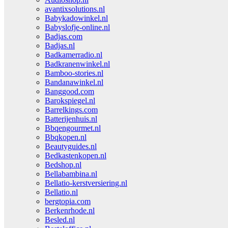
avantixsolutions.nl
Babykadowinkel.nl
Babyslofje-online.nl
Badjas.com
Badjas.nl
Badkamerradio.nl
Badkranenwinkel.nl
Bamboo-stories.nl
Bandanawinkel.nl
Banggood.com
Barokspiegel.nl
Barrelkings.com
Batterijenhuis.nl
Bbqengourmet.nl
Bbqkopen.nl
Beautyguides.nl
Bedkastenkopen.nl
Bedshop.nl
Bellabambina.nl
Bellatio-kerstversiering.nl
Bellatio.nl
bergtopia.com
Berkenrhode.nl
Besled.nl