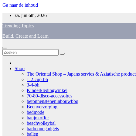
Ga naar de inhoud
za. jun 6th, 2026
Trending Topics
Build, Create and Learn
Shop
The Oriental Shop – Japans servies & Aziatische producten
1-2-cup-bh
3-4-bh
Kinderkledingwinkel
70-80-disco-accessoires
betonnensteneninbouwbbq
Beenverzorging
bedmode
banjokoffer
beachvolleybal
barbequegadgets
ballen