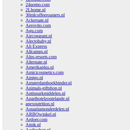
24uomo.com
2Lhome.nl
30mlcoffeeroasters.nl
Ackersate.nl
Aerovito.com
Agu.com
Aircogarant.nl
Alectobaby.nl
Ali Express
Allcamps.nl
Alps-resorts.com
Alternate.nl
Amerikaplus.nl
Amicicosmetics.com
Amigo.nl
Amsterdamboekbinder.nl
Animals-giftshop.nl
Antisnurkmiddelen.nl
Aparthotelzoutelande.nl
apexnutrition.nl
Aquariumonderdelen.nl
ARBOwinkel.nl
Ardoer.com
Atmk.nl
Audioshop.nl