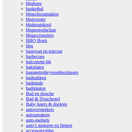
bbqhoes
basketbal
bbqschoonmaken
bbqrooster
bbqhoutskool
bbqgereedschap
bbqaccessoires
BBQ Boek
bbq
basecoat en topcoat
barbecues
balconette-bh
bakplaten
bagagetrolleysoutdoortassen
badpakken
badmode
badminton
Bad en douche
Bad & Douchegel
Baby luiers & doekjes
autoversterkers
autospeakers
auto-gadgets
auto’s motoren en fietsen
accessoiresbbq