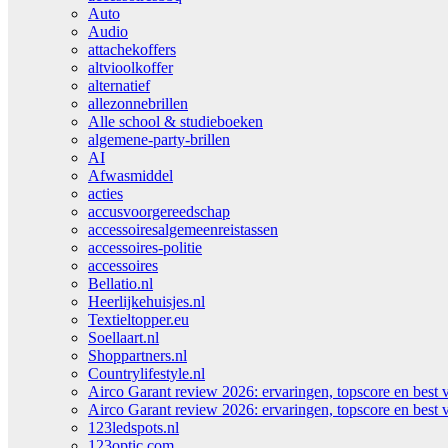
Auto
Audio
attachekoffers
altvioolkoffer
alternatief
allezonnebrillen
Alle school & studieboeken
algemene-party-brillen
AI
Afwasmiddel
acties
accusvoorgereedschap
accessoiresalgemeenreistassen
accessoires-politie
accessoires
Bellatio.nl
Heerlijkehuisjes.nl
Textieltopper.eu
Soellaart.nl
Shoppartners.nl
Countrylifestyle.nl
Airco Garant review 2026: ervaringen, topscore en best 
Airco Garant review 2026: ervaringen, topscore en best 
123ledspots.nl
123optic.com