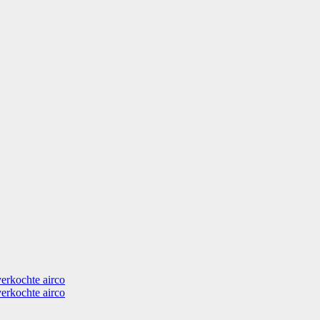
verkochte airco
verkochte airco