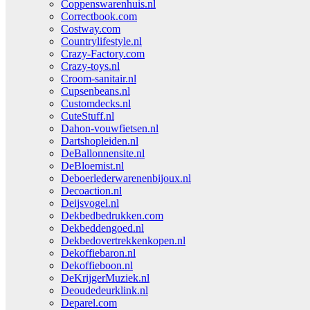
Coppenswarenhuis.nl
Correctbook.com
Costway.com
Countrylifestyle.nl
Crazy-Factory.com
Crazy-toys.nl
Croom-sanitair.nl
Cupsenbeans.nl
Customdecks.nl
CuteStuff.nl
Dahon-vouwfietsen.nl
Dartshopleiden.nl
DeBallonnensite.nl
DeBloemist.nl
Deboerlederwarenenbijoux.nl
Decoaction.nl
Deijsvogel.nl
Dekbedbedrukken.com
Dekbeddengoed.nl
Dekbedovertrekkenkopen.nl
Dekoffiebaron.nl
Dekoffieboon.nl
DeKrijgerMuziek.nl
Deoudedeurklink.nl
Deparel.com