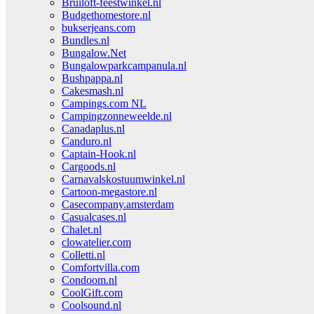
Bruiloft-feestwinkel.nl
Budgethomestore.nl
bukserjeans.com
Bundles.nl
Bungalow.Net
Bungalowparkcampanula.nl
Bushpappa.nl
Cakesmash.nl
Campings.com NL
Campingzonneweelde.nl
Canadaplus.nl
Canduro.nl
Captain-Hook.nl
Cargoods.nl
Carnavalskostuumwinkel.nl
Cartoon-megastore.nl
Casecompany.amsterdam
Casualcases.nl
Chalet.nl
clowatelier.com
Colletti.nl
Comfortvilla.com
Condoom.nl
CoolGift.com
Coolsound.nl