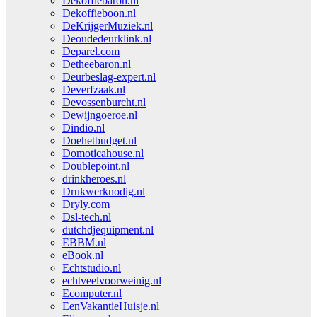
Dekoffiebaron.nl
Dekoffieboon.nl
DeKrijgerMuziek.nl
Deoudedeurklink.nl
Deparel.com
Detheebaron.nl
Deurbeslag-expert.nl
Deverfzaak.nl
Devossenburcht.nl
Dewijngoeroe.nl
Dindio.nl
Doehetbudget.nl
Domoticahouse.nl
Doublepoint.nl
drinkheroes.nl
Drukwerknodig.nl
Dryly.com
Dsl-tech.nl
dutchdjequipment.nl
EBBM.nl
eBook.nl
Echtstudio.nl
echtveelvoorweinig.nl
Ecomputer.nl
EenVakantieHuisje.nl