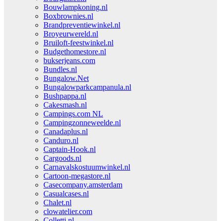
Bouwlampkoning.nl
Boxbrownies.nl
Brandpreventiewinkel.nl
Broyeurwereld.nl
Bruiloft-feestwinkel.nl
Budgethomestore.nl
bukserjeans.com
Bundles.nl
Bungalow.Net
Bungalowparkcampanula.nl
Bushpappa.nl
Cakesmash.nl
Campings.com NL
Campingzonneweelde.nl
Canadaplus.nl
Canduro.nl
Captain-Hook.nl
Cargoods.nl
Carnavalskostuumwinkel.nl
Cartoon-megastore.nl
Casecompany.amsterdam
Casualcases.nl
Chalet.nl
clowatelier.com
Colletti.nl