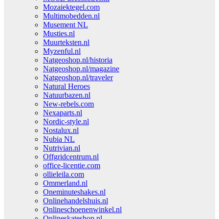
Mozaiektegel.com
Multimobedden.nl
Musement NL
Musties.nl
Muurteksten.nl
Myzenful.nl
Natgeoshop.nl/historia
Natgeoshop.nl/magazine
Natgeoshop.nl/traveler
Natural Heroes
Natuurbazen.nl
New-rebels.com
Nexaparts.nl
Nordic-style.nl
Nostalux.nl
Nubia NL
Nutrivian.nl
Offgridcentrum.nl
office-licentie.com
ollieleila.com
Ommerland.nl
Oneminuteshakes.nl
Onlinehandelshuis.nl
Onlineschoenenwinkel.nl
Onlineskateshop.nl