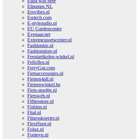
Eliza was here
Elpumps NL
Erovibes.nl
Esrtech.com
E-styleaudio.nl
EU Gardencenter
Evenaar.net
Extremesportscenter.nl
Fashionize.nl
Fashionstore.nl
Feestartikelen-winkel.nl
Felixflos.nl
FerryGut.com
Fietsaccessoires.nl
Fietsen4all.nl
Fietsenwinkel.be
Fiets-stoeltje.nl
Fietsweb.nl
Fiftiesstore.nl
Fishinn.nl
Fital.nl
Fitnesskoerier.nl
FlexiSpot.nl
Folux.nl
Fonteyn.nl