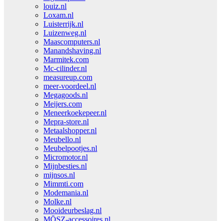
louiz.nl
Loxam.nl
Luisterrijk.nl
Luizenweg.nl
Maascomputers.nl
Manandshaving.nl
Marmitek.com
Mc-cilinder.nl
measureup.com
meer-voordeel.nl
Megagoods.nl
Meijers.com
Meneerkoekepeer.nl
Mepra-store.nl
Metaalshopper.nl
Meubello.nl
Meubelpootjes.nl
Micromotor.nl
Mijnbesties.nl
mijnsos.nl
Mimmti.com
Modemania.nl
Molke.nl
Mooideurbeslag.nl
MŌSZ-accessoires.nl