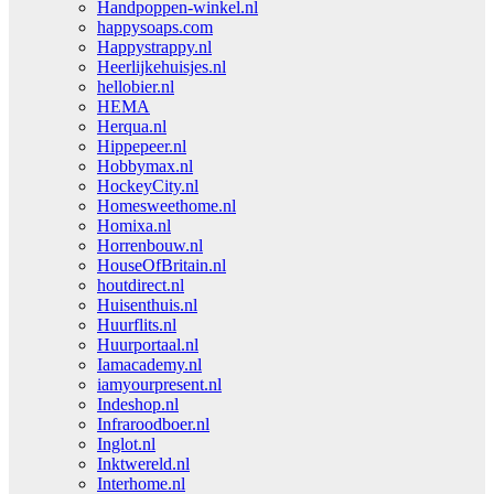
Handpoppen-winkel.nl
happysoaps.com
Happystrappy.nl
Heerlijkehuisjes.nl
hellobier.nl
HEMA
Herqua.nl
Hippepeer.nl
Hobbymax.nl
HockeyCity.nl
Homesweethome.nl
Homixa.nl
Horrenbouw.nl
HouseOfBritain.nl
houtdirect.nl
Huisenthuis.nl
Huurflits.nl
Huurportaal.nl
Iamacademy.nl
iamyourpresent.nl
Indeshop.nl
Infraroodboer.nl
Inglot.nl
Inktwereld.nl
Interhome.nl