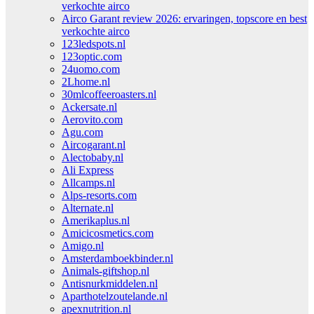
verkochte airco
Airco Garant review 2026: ervaringen, topscore en best
verkochte airco
123ledspots.nl
123optic.com
24uomo.com
2Lhome.nl
30mlcoffeeroasters.nl
Ackersate.nl
Aerovito.com
Agu.com
Aircogarant.nl
Alectobaby.nl
Ali Express
Allcamps.nl
Alps-resorts.com
Alternate.nl
Amerikaplus.nl
Amicicosmetics.com
Amigo.nl
Amsterdamboekbinder.nl
Animals-giftshop.nl
Antisnurkmiddelen.nl
Aparthotelzoutelande.nl
apexnutrition.nl