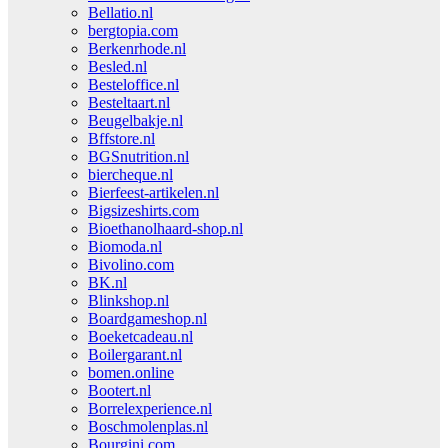
Bellatio.nl
bergtopia.com
Berkenrhode.nl
Besled.nl
Besteloffice.nl
Besteltaart.nl
Beugelbakje.nl
Bffstore.nl
BGSnutrition.nl
biercheque.nl
Bierfeest-artikelen.nl
Bigsizeshirts.com
Bioethanolhaard-shop.nl
Biomoda.nl
Bivolino.com
BK.nl
Blinkshop.nl
Boardgameshop.nl
Boeketcadeau.nl
Boilergarant.nl
bomen.online
Bootert.nl
Borrelexperience.nl
Boschmolenplas.nl
Bourgini.com