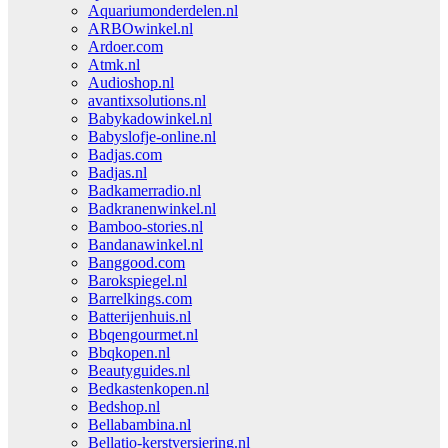
Aquariumonderdelen.nl
ARBOwinkel.nl
Ardoer.com
Atmk.nl
Audioshop.nl
avantixsolutions.nl
Babykadowinkel.nl
Babyslofje-online.nl
Badjas.com
Badjas.nl
Badkamerradio.nl
Badkranenwinkel.nl
Bamboo-stories.nl
Bandanawinkel.nl
Banggood.com
Barokspiegel.nl
Barrelkings.com
Batterijenhuis.nl
Bbqengourmet.nl
Bbqkopen.nl
Beautyguides.nl
Bedkastenkopen.nl
Bedshop.nl
Bellabambina.nl
Bellatio-kerstversiering.nl