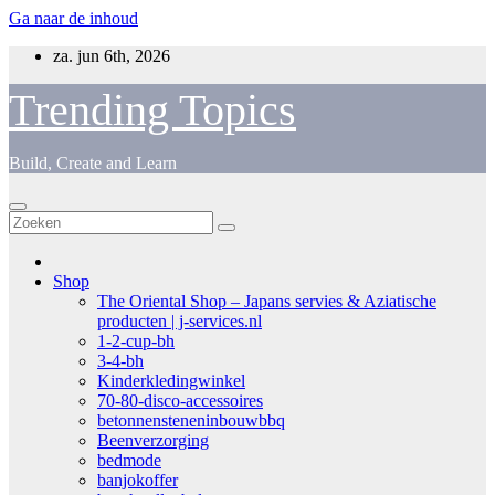
Ga naar de inhoud
za. jun 6th, 2026
Trending Topics
Build, Create and Learn
Shop
The Oriental Shop – Japans servies & Aziatische
producten | j-services.nl
1-2-cup-bh
3-4-bh
Kinderkledingwinkel
70-80-disco-accessoires
betonnensteneninbouwbbq
Beenverzorging
bedmode
banjokoffer