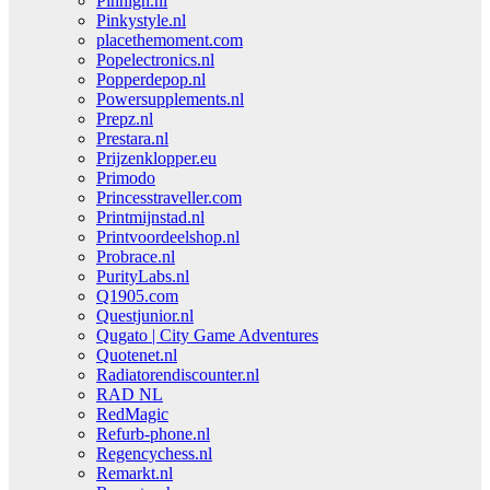
Pinhigh.nl
Pinkystyle.nl
placethemoment.com
Popelectronics.nl
Popperdepop.nl
Powersupplements.nl
Prepz.nl
Prestara.nl
Prijzenklopper.eu
Primodo
Princesstraveller.com
Printmijnstad.nl
Printvoordeelshop.nl
Probrace.nl
PurityLabs.nl
Q1905.com
Questjunior.nl
Qugato | City Game Adventures
Quotenet.nl
Radiatorendiscounter.nl
RAD NL
RedMagic
Refurb-phone.nl
Regencychess.nl
Remarkt.nl