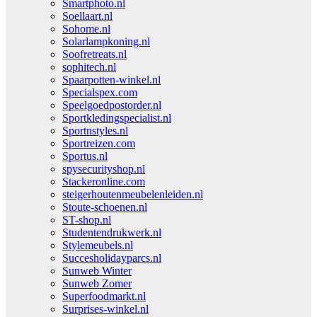
Smartphoto.nl
Soellaart.nl
Sohome.nl
Solarlampkoning.nl
Soofretreats.nl
sophitech.nl
Spaarpotten-winkel.nl
Specialspex.com
Speelgoedpostorder.nl
Sportkledingspecialist.nl
Sportnstyles.nl
Sportreizen.com
Sportus.nl
spysecurityshop.nl
Stackeronline.com
steigerhoutenmeubelenleiden.nl
Stoute-schoenen.nl
ST-shop.nl
Studentendrukwerk.nl
Stylemeubels.nl
Succesholidayparcs.nl
Sunweb Winter
Sunweb Zomer
Superfoodmarkt.nl
Surprises-winkel.nl