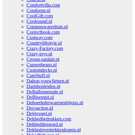
Comfortvilla.com
Condoom.nl
CoolGift.com
Coolsound.nl
Coppenswarenhuis.nl
Correctbook.com
Costway.com
Countrylifestyle.nl
Crazy-Factory.com
Crazy-toys.nl
Croom-sanitair.nl
Cupsenbeans.nl
Customdecks.nl
CuteStuff.nl
Dahon-vouwfietsen.nl
Dartshopleiden.nl
DeBallonnensite.nl
DeBloemist.nl
Deboerlederwarenenbijoux.nl
Decoaction.nl
Deijsvogel.nl
Dekbedbedrukken.com
Dekbeddengoed.nl
Dekbedovertrekkenkopen.nl