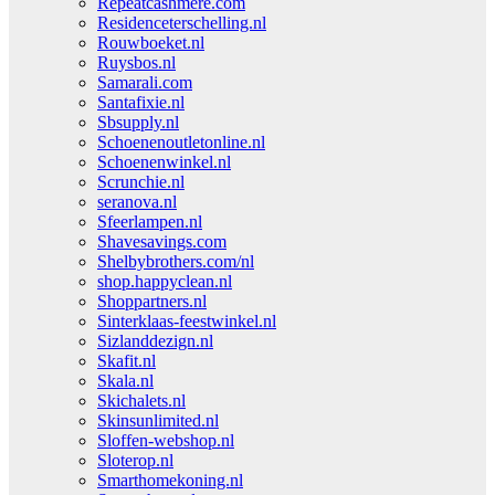
Repeatcashmere.com
Residenceterschelling.nl
Rouwboeket.nl
Ruysbos.nl
Samarali.com
Santafixie.nl
Sbsupply.nl
Schoenenoutletonline.nl
Schoenenwinkel.nl
Scrunchie.nl
seranova.nl
Sfeerlampen.nl
Shavesavings.com
Shelbybrothers.com/nl
shop.happyclean.nl
Shoppartners.nl
Sinterklaas-feestwinkel.nl
Sizlanddezign.nl
Skafit.nl
Skala.nl
Skichalets.nl
Skinsunlimited.nl
Sloffen-webshop.nl
Sloterop.nl
Smarthomekoning.nl