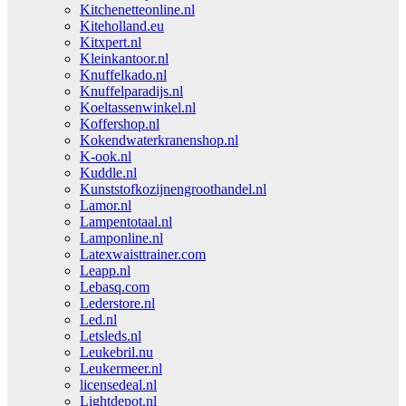
Kitchenetteonline.nl
Kiteholland.eu
Kitxpert.nl
Kleinkantoor.nl
Knuffelkado.nl
Knuffelparadijs.nl
Koeltassenwinkel.nl
Koffershop.nl
Kokendwaterkranenshop.nl
K-ook.nl
Kuddle.nl
Kunststofkozijnengroothandel.nl
Lamor.nl
Lampentotaal.nl
Lamponline.nl
Latexwaisttrainer.com
Leapp.nl
Lebasq.com
Lederstore.nl
Led.nl
Letsleds.nl
Leukebril.nu
Leukermeer.nl
licensedeal.nl
Lightdepot.nl