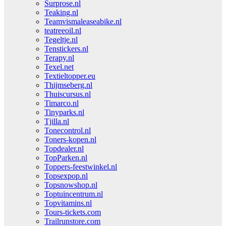
Surprose.nl
Teaking.nl
Teamvismaleaseabike.nl
teatreeoil.nl
Tegeltje.nl
Tenstickers.nl
Terapy.nl
Texel.net
Textieltopper.eu
Thijmseberg.nl
Thuiscursus.nl
Timarco.nl
Tinyparks.nl
Tjilla.nl
Tonecontrol.nl
Toners-kopen.nl
Topdealer.nl
TopParken.nl
Toppers-feestwinkel.nl
Topsexpop.nl
Topsnowshop.nl
Toptuincentrum.nl
Topvitamins.nl
Tours-tickets.com
Trailrunstore.com