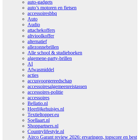
auto-gadgets
auto’s motoren en fietsen
accessoiresbbq
Auto
Audio
attachekoffers
altvioolkoffer
alternatief
allezonnebrillen
Alle school & studieboeken
algemene-party-brillen
AI
Afwasmiddel
acties
accusvoorgereedschap
accessoiresalgemeenreistassen
accessoires-politie
accessoires
Bellatio.nl
Heerlijkehuisjes.nl
Textieltopper.eu
Soellaart.nl
Shoppartners.nl
Countrylifestyle.nl
Airco Garant review 2026: ervaringen, topscore en best