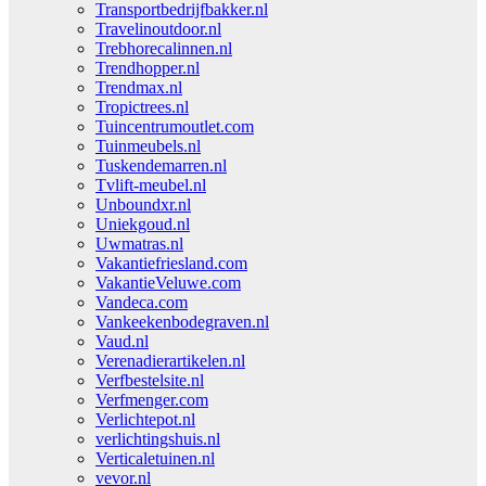
Transportbedrijfbakker.nl
Travelinoutdoor.nl
Trebhorecalinnen.nl
Trendhopper.nl
Trendmax.nl
Tropictrees.nl
Tuincentrumoutlet.com
Tuinmeubels.nl
Tuskendemarren.nl
Tvlift-meubel.nl
Unboundxr.nl
Uniekgoud.nl
Uwmatras.nl
Vakantiefriesland.com
VakantieVeluwe.com
Vandeca.com
Vankeekenbodegraven.nl
Vaud.nl
Verenadierartikelen.nl
Verfbestelsite.nl
Verfmenger.com
Verlichtepot.nl
verlichtingshuis.nl
Verticaletuinen.nl
vevor.nl