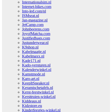
Internationalsim.nl
Internet-bikes.com
Into-led.com/nl
ISMseat.nl
Jan-magazine.nl
JetCamp.com
Johnbeerens.com
JoyofMatcha.com
Justifiedbags.com
Justunderwear.nl
K9shop.nl
Kabelmaatje.nl
Kabelmaxx.nl
Kade171.nl
Kado-versturen.nl
Kalenderwinkel.nl
Kamstmode.nl
Karo-art.nl
KeepItSneaker.nl
Keramischetafels.nl
Kerst-feestwinkel.nl
Kersttruien-winkel.nl
Kiddeaus.nl
Kidzstore.eu
Kinderfeestjes-winkel.nl