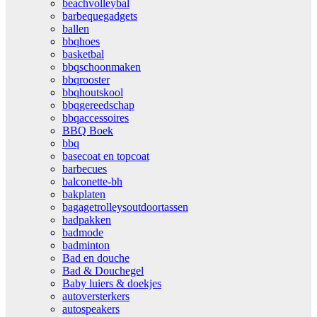
beachvolleybal
barbequegadgets
ballen
bbqhoes
basketbal
bbqschoonmaken
bbqrooster
bbqhoutskool
bbqgereedschap
bbqaccessoires
BBQ Boek
bbq
basecoat en topcoat
barbecues
balconette-bh
bakplaten
bagagetrolleysoutdoortassen
badpakken
badmode
badminton
Bad en douche
Bad & Douchegel
Baby luiers & doekjes
autoversterkers
autospeakers