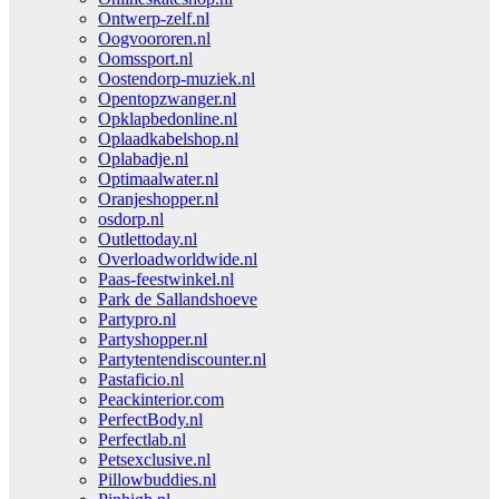
Ontwerp-zelf.nl
Oogvoororen.nl
Oomssport.nl
Oostendorp-muziek.nl
Opentopzwanger.nl
Opklapbedonline.nl
Oplaadkabelshop.nl
Oplabadje.nl
Optimaalwater.nl
Oranjeshopper.nl
osdorp.nl
Outlettoday.nl
Overloadworldwide.nl
Paas-feestwinkel.nl
Park de Sallandshoeve
Partypro.nl
Partyshopper.nl
Partytentendiscounter.nl
Pastaficio.nl
Peackinterior.com
PerfectBody.nl
Perfectlab.nl
Petsexclusive.nl
Pillowbuddies.nl