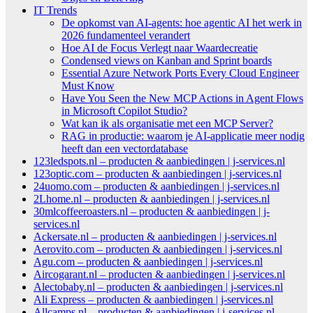
IT Trends
De opkomst van AI-agents: hoe agentic AI het werk in
2026 fundamenteel verandert
Hoe AI de Focus Verlegt naar Waardecreatie
Condensed views on Kanban and Sprint boards
Essential Azure Network Ports Every Cloud Engineer
Must Know
Have You Seen the New MCP Actions in Agent Flows
in Microsoft Copilot Studio?
Wat kan ik als organisatie met een MCP Server?
RAG in productie: waarom je AI-applicatie meer nodig
heeft dan een vectordatabase
123ledspots.nl – producten & aanbiedingen | j-services.nl
123optic.com – producten & aanbiedingen | j-services.nl
24uomo.com – producten & aanbiedingen | j-services.nl
2Lhome.nl – producten & aanbiedingen | j-services.nl
30mlcoffeeroasters.nl – producten & aanbiedingen | j-
services.nl
Ackersate.nl – producten & aanbiedingen | j-services.nl
Aerovito.com – producten & aanbiedingen | j-services.nl
Agu.com – producten & aanbiedingen | j-services.nl
Aircogarant.nl – producten & aanbiedingen | j-services.nl
Alectobaby.nl – producten & aanbiedingen | j-services.nl
Ali Express – producten & aanbiedingen | j-services.nl
Allcamps.nl – producten & aanbiedingen | j-services.nl