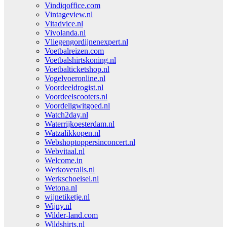
Vindiqoffice.com
Vintageview.nl
Vitadvice.nl
Vivolanda.nl
Vliegengordijnenexpert.nl
Voetbalreizen.com
Voetbalshirtskoning.nl
Voetbalticketshop.nl
Vogelvoeronline.nl
Voordeeldrogist.nl
Voordeelscooters.nl
Voordeligwitgoed.nl
Watch2day.nl
Waterrijkoesterdam.nl
Watzalikkopen.nl
Webshoptoppersinconcert.nl
Webvitaal.nl
Welcome.in
Werkoveralls.nl
Werkschoeisel.nl
Wetona.nl
wijnetiketje.nl
Wijny.nl
Wilder-land.com
Wildshirts.nl