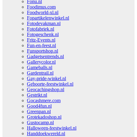
Fonu.nl
Foodimus.com
Foodworld-xl.nl
Fopartikelenwinkel.nl
Fotodevakman.nl
Fotofabriek.nl
Fotogeschenk.nl
Fritz-Events.nl
Fun-en-feest.nl
Funsportshop.nl
Gadgetsentrends.nl
Gallerycolor.nl
Gameballs.nl
Gardentrail.nl
Gay-pride-winkel.nl
Geboorte-feestwinkel.nl
Geocachingshop.nl
Gestrikt.nl
Gocashmere.com
Good4fun.nl
Greenpan.nl
Grotekadoshop.nl
Gustocamp.nl
Halloween-feestwinkel.nl
Handdoekwereld.nl