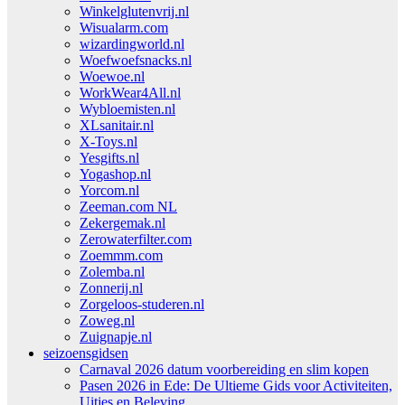
Winkelglutenvrij.nl
Wisualarm.com
wizardingworld.nl
Woefwoefsnacks.nl
Woewoe.nl
WorkWear4All.nl
Wybloemisten.nl
XLsanitair.nl
X-Toys.nl
Yesgifts.nl
Yogashop.nl
Yorcom.nl
Zeeman.com NL
Zekergemak.nl
Zerowaterfilter.com
Zoemmm.com
Zolemba.nl
Zonnerij.nl
Zorgeloos-studeren.nl
Zoweg.nl
Zuignapje.nl
seizoensgidsen
Carnaval 2026 datum voorbereiding en slim kopen
Pasen 2026 in Ede: De Ultieme Gids voor Activiteiten,
Uitjes en Beleving