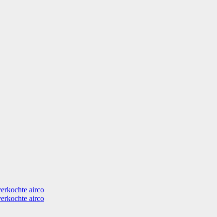
verkochte airco
verkochte airco