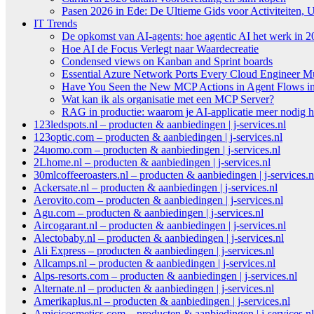
Pasen 2026 in Ede: De Ultieme Gids voor Activiteiten, U
IT Trends
De opkomst van AI-agents: hoe agentic AI het werk in 2
Hoe AI de Focus Verlegt naar Waardecreatie
Condensed views on Kanban and Sprint boards
Essential Azure Network Ports Every Cloud Engineer 
Have You Seen the New MCP Actions in Agent Flows in 
Wat kan ik als organisatie met een MCP Server?
RAG in productie: waarom je AI-applicatie meer nodig h
123ledspots.nl – producten & aanbiedingen | j-services.nl
123optic.com – producten & aanbiedingen | j-services.nl
24uomo.com – producten & aanbiedingen | j-services.nl
2Lhome.nl – producten & aanbiedingen | j-services.nl
30mlcoffeeroasters.nl – producten & aanbiedingen | j-services.n
Ackersate.nl – producten & aanbiedingen | j-services.nl
Aerovito.com – producten & aanbiedingen | j-services.nl
Agu.com – producten & aanbiedingen | j-services.nl
Aircogarant.nl – producten & aanbiedingen | j-services.nl
Alectobaby.nl – producten & aanbiedingen | j-services.nl
Ali Express – producten & aanbiedingen | j-services.nl
Allcamps.nl – producten & aanbiedingen | j-services.nl
Alps-resorts.com – producten & aanbiedingen | j-services.nl
Alternate.nl – producten & aanbiedingen | j-services.nl
Amerikaplus.nl – producten & aanbiedingen | j-services.nl
Amicicosmetics.com – producten & aanbiedingen | j-services.nl