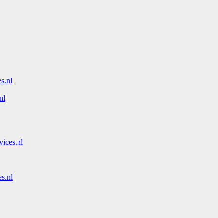
s.nl
nl
vices.nl
s.nl