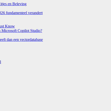
itjes en Beleving
026 fundamenteel verandert
Must Know
Microsoft Copilot Studio?
eeft dan een vectordatabase
l