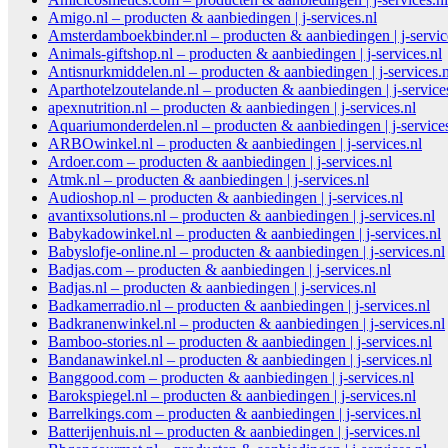
Amigo.nl – producten & aanbiedingen | j-services.nl
Amsterdamboekbinder.nl – producten & aanbiedingen | j-servic
Animals-giftshop.nl – producten & aanbiedingen | j-services.nl
Antisnurkmiddelen.nl – producten & aanbiedingen | j-services.n
Aparthotelzoutelande.nl – producten & aanbiedingen | j-service
apexnutrition.nl – producten & aanbiedingen | j-services.nl
Aquariumonderdelen.nl – producten & aanbiedingen | j-services
ARBOwinkel.nl – producten & aanbiedingen | j-services.nl
Ardoer.com – producten & aanbiedingen | j-services.nl
Atmk.nl – producten & aanbiedingen | j-services.nl
Audioshop.nl – producten & aanbiedingen | j-services.nl
avantixsolutions.nl – producten & aanbiedingen | j-services.nl
Babykadowinkel.nl – producten & aanbiedingen | j-services.nl
Babyslofje-online.nl – producten & aanbiedingen | j-services.nl
Badjas.com – producten & aanbiedingen | j-services.nl
Badjas.nl – producten & aanbiedingen | j-services.nl
Badkamerradio.nl – producten & aanbiedingen | j-services.nl
Badkranenwinkel.nl – producten & aanbiedingen | j-services.nl
Bamboo-stories.nl – producten & aanbiedingen | j-services.nl
Bandanawinkel.nl – producten & aanbiedingen | j-services.nl
Banggood.com – producten & aanbiedingen | j-services.nl
Barokspiegel.nl – producten & aanbiedingen | j-services.nl
Barrelkings.com – producten & aanbiedingen | j-services.nl
Batterijenhuis.nl – producten & aanbiedingen | j-services.nl