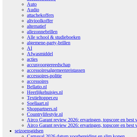
Auto
Audio
attachekoffers
altvioolkoffer
alternatief
allezonnebrillen
Alle school & studieboeken
algemene-party-brillen
AI
Afwasmiddel
acties
accusvoorgereedschap
accessoiresalgemeenreistassen
accessoires-politie
accessoires
Bellatio.nl
Heerlijkehuisjes.nl
Textieltopper.eu
Soellaart.nl
Shoppartners.nl
Countrylifestyle.nl
Airco Garant review 2026: ervaringen, topscore en best 
Airco Garant review 2026: ervaringen, topscore en best 
seizoensgidsen
Carnaval 2026 datum voorbereiding en slim kopen