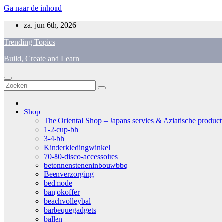
Ga naar de inhoud
za. jun 6th, 2026
Trending Topics
Build, Create and Learn
Shop
The Oriental Shop – Japans servies & Aziatische producten
1-2-cup-bh
3-4-bh
Kinderkledingwinkel
70-80-disco-accessoires
betonnensteneninbouwbbq
Beenverzorging
bedmode
banjokoffer
beachvolleybal
barbequegadgets
ballen