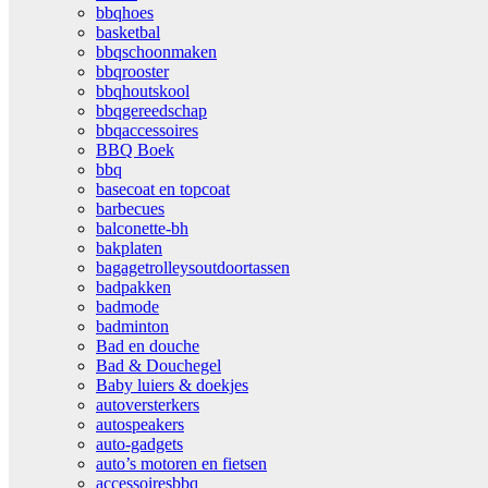
bbqhoes
basketbal
bbqschoonmaken
bbqrooster
bbqhoutskool
bbqgereedschap
bbqaccessoires
BBQ Boek
bbq
basecoat en topcoat
barbecues
balconette-bh
bakplaten
bagagetrolleysoutdoortassen
badpakken
badmode
badminton
Bad en douche
Bad & Douchegel
Baby luiers & doekjes
autoversterkers
autospeakers
auto-gadgets
auto’s motoren en fietsen
accessoiresbbq