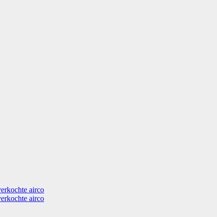
verkochte airco
verkochte airco