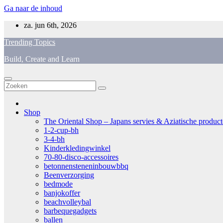
Ga naar de inhoud
za. jun 6th, 2026
Trending Topics
Build, Create and Learn
Shop
The Oriental Shop – Japans servies & Aziatische producten
1-2-cup-bh
3-4-bh
Kinderkledingwinkel
70-80-disco-accessoires
betonnensteneninbouwbbq
Beenverzorging
bedmode
banjokoffer
beachvolleybal
barbequegadgets
ballen