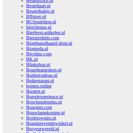
Besteloffice.nl
Besteltaart.nl
Beugelbakje.nl
Bffstore.nl
BGSnutrition.nl
biercheque.nl
Bierfeest-artikelen.nl
Bigsizeshirts.com
Bioethanolhaard-shop.nl
Biomoda.nl
Bivolino.com
BK.nl
Blinkshop.nl
Boardgameshop.nl
Boeketcadeau.nl
Boilergarant.nl
bomen.online
Bootert.nl
Borrelexperience.nl
Boschmolenplas.nl
Bourgini.com
Bouwlampkoning.nl
Boxbrownies.nl
Brandpreventiewinkel.nl
Broyeurwereld.nl