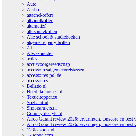
Auto
Audio
attachekoffers
altvioolkoffer
alternatief
allezonnebrillen
Alle school & studieboeken
algemene-party-brillen
AI
Afwasmiddel
acties
accusvoorgereedschap
accessoiresalgemeenreistassen
accessoires-politie
accessoires
Bellatio.nl
Heerlijkehuisjes.nl
Textieltopper.eu
Soellaart.nl
Shoppartners.nl
Countrylifestyle.nl
Airco Garant review 2026: ervaringen, topscore en best 
Airco Garant review 2026: ervaringen, topscore en best 
123ledspots.nl
123optic.com