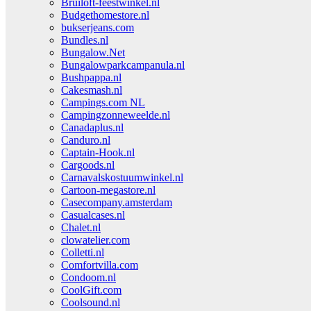
Bruiloft-feestwinkel.nl
Budgethomestore.nl
bukserjeans.com
Bundles.nl
Bungalow.Net
Bungalowparkcampanula.nl
Bushpappa.nl
Cakesmash.nl
Campings.com NL
Campingzonneweelde.nl
Canadaplus.nl
Canduro.nl
Captain-Hook.nl
Cargoods.nl
Carnavalskostuumwinkel.nl
Cartoon-megastore.nl
Casecompany.amsterdam
Casualcases.nl
Chalet.nl
clowatelier.com
Colletti.nl
Comfortvilla.com
Condoom.nl
CoolGift.com
Coolsound.nl