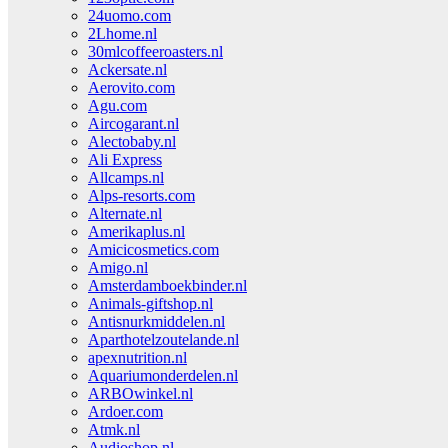
24uomo.com
2Lhome.nl
30mlcoffeeroasters.nl
Ackersate.nl
Aerovito.com
Agu.com
Aircogarant.nl
Alectobaby.nl
Ali Express
Allcamps.nl
Alps-resorts.com
Alternate.nl
Amerikaplus.nl
Amicicosmetics.com
Amigo.nl
Amsterdamboekbinder.nl
Animals-giftshop.nl
Antisnurkmiddelen.nl
Aparthotelzoutelande.nl
apexnutrition.nl
Aquariumonderdelen.nl
ARBOwinkel.nl
Ardoer.com
Atmk.nl
Audioshop.nl