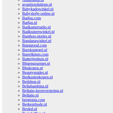
avantixsolutions.nl
Babykadowinkel.nl
Babyslofje-online.nl
Badjas.com
Badjas.nl
Badkamerradio.nl
Badkranenwinkel.nl
Bamboo-stories.nl
Bandanawinkel.nl
Banggood.com
Barokspiegel.nl
Barrelkings.com
Batterijenhuis.nl
Bbqengourmet.nl
Bbqkopen.nl
Beautyguides.nl
Bedkastenkopen.nl
Bedshop.nl
Bellabambina.nl
Bellatio-kerstversiering.nl
Bellatio.nl
bergtopia.com
Berkenrhode.nl
Besled.nl