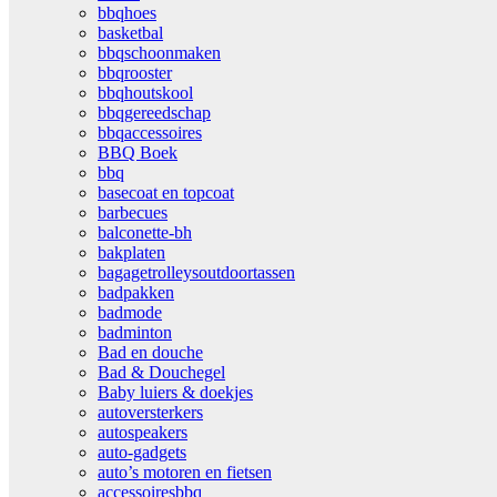
bbqhoes
basketbal
bbqschoonmaken
bbqrooster
bbqhoutskool
bbqgereedschap
bbqaccessoires
BBQ Boek
bbq
basecoat en topcoat
barbecues
balconette-bh
bakplaten
bagagetrolleysoutdoortassen
badpakken
badmode
badminton
Bad en douche
Bad & Douchegel
Baby luiers & doekjes
autoversterkers
autospeakers
auto-gadgets
auto’s motoren en fietsen
accessoiresbbq