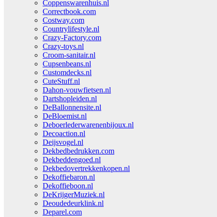
Coppenswarenhuis.nl
Correctbook.com
Costway.com
Countrylifestyle.nl
Crazy-Factory.com
Crazy-toys.nl
Croom-sanitair.nl
Cupsenbeans.nl
Customdecks.nl
CuteStuff.nl
Dahon-vouwfietsen.nl
Dartshopleiden.nl
DeBallonnensite.nl
DeBloemist.nl
Deboerlederwarenenbijoux.nl
Decoaction.nl
Deijsvogel.nl
Dekbedbedrukken.com
Dekbeddengoed.nl
Dekbedovertrekkenkopen.nl
Dekoffiebaron.nl
Dekoffieboon.nl
DeKrijgerMuziek.nl
Deoudedeurklink.nl
Deparel.com