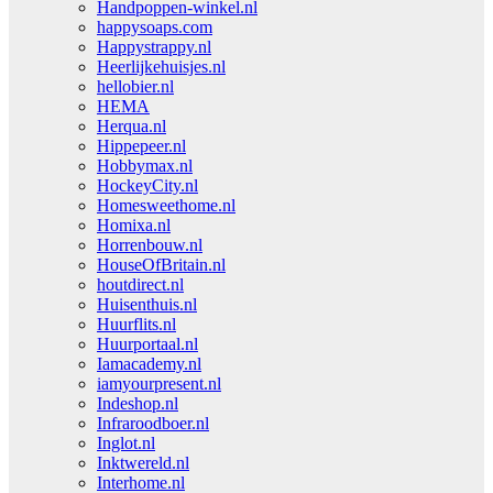
Handpoppen-winkel.nl
happysoaps.com
Happystrappy.nl
Heerlijkehuisjes.nl
hellobier.nl
HEMA
Herqua.nl
Hippepeer.nl
Hobbymax.nl
HockeyCity.nl
Homesweethome.nl
Homixa.nl
Horrenbouw.nl
HouseOfBritain.nl
houtdirect.nl
Huisenthuis.nl
Huurflits.nl
Huurportaal.nl
Iamacademy.nl
iamyourpresent.nl
Indeshop.nl
Infraroodboer.nl
Inglot.nl
Inktwereld.nl
Interhome.nl