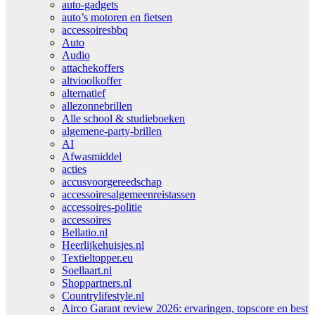
auto-gadgets
auto’s motoren en fietsen
accessoiresbbq
Auto
Audio
attachekoffers
altvioolkoffer
alternatief
allezonnebrillen
Alle school & studieboeken
algemene-party-brillen
AI
Afwasmiddel
acties
accusvoorgereedschap
accessoiresalgemeenreistassen
accessoires-politie
accessoires
Bellatio.nl
Heerlijkehuisjes.nl
Textieltopper.eu
Soellaart.nl
Shoppartners.nl
Countrylifestyle.nl
Airco Garant review 2026: ervaringen, topscore en best