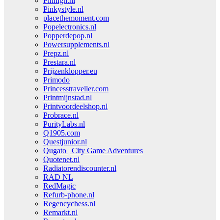
Pinhigh.nl
Pinkystyle.nl
placethemoment.com
Popelectronics.nl
Popperdepop.nl
Powersupplements.nl
Prepz.nl
Prestara.nl
Prijzenklopper.eu
Primodo
Princesstraveller.com
Printmijnstad.nl
Printvoordeelshop.nl
Probrace.nl
PurityLabs.nl
Q1905.com
Questjunior.nl
Qugato | City Game Adventures
Quotenet.nl
Radiatorendiscounter.nl
RAD NL
RedMagic
Refurb-phone.nl
Regencychess.nl
Remarkt.nl