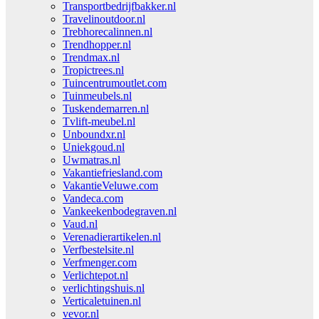
Transportbedrijfbakker.nl
Travelinoutdoor.nl
Trebhorecalinnen.nl
Trendhopper.nl
Trendmax.nl
Tropictrees.nl
Tuincentrumoutlet.com
Tuinmeubels.nl
Tuskendemarren.nl
Tvlift-meubel.nl
Unboundxr.nl
Uniekgoud.nl
Uwmatras.nl
Vakantiefriesland.com
VakantieVeluwe.com
Vandeca.com
Vankeekenbodegraven.nl
Vaud.nl
Verenadierartikelen.nl
Verfbestelsite.nl
Verfmenger.com
Verlichtepot.nl
verlichtingshuis.nl
Verticaletuinen.nl
vevor.nl