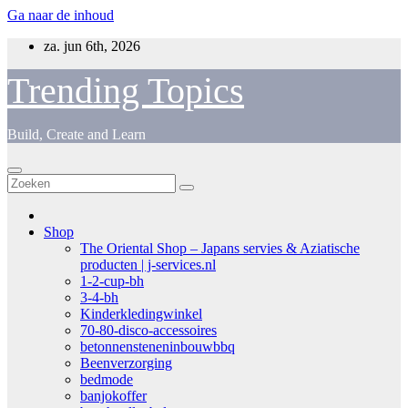
Ga naar de inhoud
za. jun 6th, 2026
Trending Topics
Build, Create and Learn
Shop
The Oriental Shop – Japans servies & Aziatische
producten | j-services.nl
1-2-cup-bh
3-4-bh
Kinderkledingwinkel
70-80-disco-accessoires
betonnensteneninbouwbbq
Beenverzorging
bedmode
banjokoffer