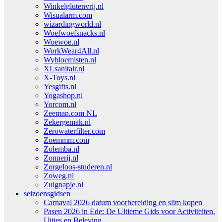
Winkelglutenvrij.nl
Wisualarm.com
wizardingworld.nl
Woefwoefsnacks.nl
Woewoe.nl
WorkWear4All.nl
Wybloemisten.nl
XLsanitair.nl
X-Toys.nl
Yesgifts.nl
Yogashop.nl
Yorcom.nl
Zeeman.com NL
Zekergemak.nl
Zerowaterfilter.com
Zoemmm.com
Zolemba.nl
Zonnerij.nl
Zorgeloos-studeren.nl
Zoweg.nl
Zuignapje.nl
seizoensgidsen
Carnaval 2026 datum voorbereiding en slim kopen
Pasen 2026 in Ede: De Ultieme Gids voor Activiteiten,
Uitjes en Beleving