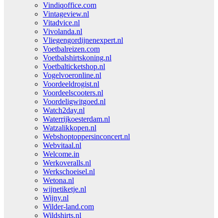
Vindiqoffice.com
Vintageview.nl
Vitadvice.nl
Vivolanda.nl
Vliegengordijnenexpert.nl
Voetbalreizen.com
Voetbalshirtskoning.nl
Voetbalticketshop.nl
Vogelvoeronline.nl
Voordeeldrogist.nl
Voordeelscooters.nl
Voordeligwitgoed.nl
Watch2day.nl
Waterrijkoesterdam.nl
Watzalikkopen.nl
Webshoptoppersinconcert.nl
Webvitaal.nl
Welcome.in
Werkoveralls.nl
Werkschoeisel.nl
Wetona.nl
wijnetiketje.nl
Wijny.nl
Wilder-land.com
Wildshirts.nl