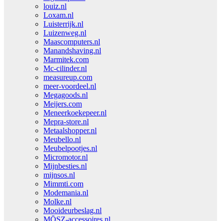
louiz.nl
Loxam.nl
Luisterrijk.nl
Luizenweg.nl
Maascomputers.nl
Manandshaving.nl
Marmitek.com
Mc-cilinder.nl
measureup.com
meer-voordeel.nl
Megagoods.nl
Meijers.com
Meneerkoekepeer.nl
Mepra-store.nl
Metaalshopper.nl
Meubello.nl
Meubelpootjes.nl
Micromotor.nl
Mijnbesties.nl
mijnsos.nl
Mimmti.com
Modemania.nl
Molke.nl
Mooideurbeslag.nl
MŌSZ-accessoires.nl