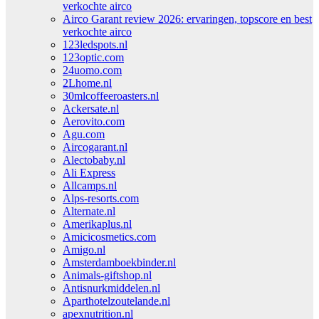
verkochte airco
Airco Garant review 2026: ervaringen, topscore en best
verkochte airco
123ledspots.nl
123optic.com
24uomo.com
2Lhome.nl
30mlcoffeeroasters.nl
Ackersate.nl
Aerovito.com
Agu.com
Aircogarant.nl
Alectobaby.nl
Ali Express
Allcamps.nl
Alps-resorts.com
Alternate.nl
Amerikaplus.nl
Amicicosmetics.com
Amigo.nl
Amsterdamboekbinder.nl
Animals-giftshop.nl
Antisnurkmiddelen.nl
Aparthotelzoutelande.nl
apexnutrition.nl