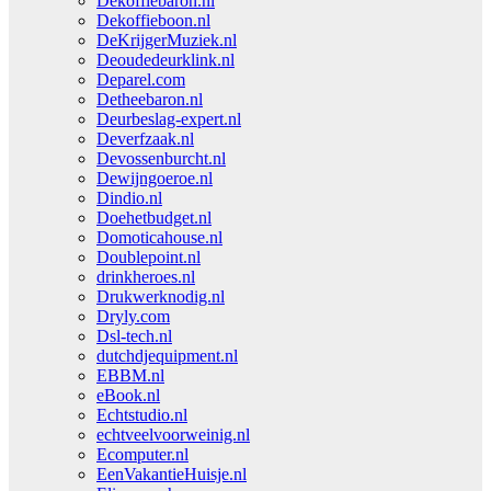
Dekoffiebaron.nl
Dekoffieboon.nl
DeKrijgerMuziek.nl
Deoudedeurklink.nl
Deparel.com
Detheebaron.nl
Deurbeslag-expert.nl
Deverfzaak.nl
Devossenburcht.nl
Dewijngoeroe.nl
Dindio.nl
Doehetbudget.nl
Domoticahouse.nl
Doublepoint.nl
drinkheroes.nl
Drukwerknodig.nl
Dryly.com
Dsl-tech.nl
dutchdjequipment.nl
EBBM.nl
eBook.nl
Echtstudio.nl
echtveelvoorweinig.nl
Ecomputer.nl
EenVakantieHuisje.nl