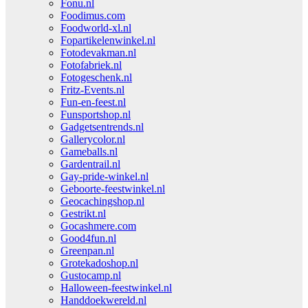
Fonu.nl
Foodimus.com
Foodworld-xl.nl
Fopartikelenwinkel.nl
Fotodevakman.nl
Fotofabriek.nl
Fotogeschenk.nl
Fritz-Events.nl
Fun-en-feest.nl
Funsportshop.nl
Gadgetsentrends.nl
Gallerycolor.nl
Gameballs.nl
Gardentrail.nl
Gay-pride-winkel.nl
Geboorte-feestwinkel.nl
Geocachingshop.nl
Gestrikt.nl
Gocashmere.com
Good4fun.nl
Greenpan.nl
Grotekadoshop.nl
Gustocamp.nl
Halloween-feestwinkel.nl
Handdoekwereld.nl