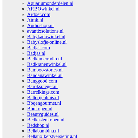
Aquariumonderdelen.nl
ARBOwinkel.nl
Ardoer.com
Atmk.nl
Audioshop.nl
avantixsolutions.nl
Babykadowinkel.nl
Babyslofje-online.nl
Badjas.com
Badjas.nl
Badkamerradio.nl
Badkranenwinkel.nl
Bamboo-stories.nl
Bandanawinkel.nl
Banggood.com
Barokspiegel.nl
Barrelkings.com
Batterijenhuis.nl
Bbqengourmet.nl
Bbqkopen.nl
Beautyguides.nl
Bedkastenkopen.nl
Bedshop.nl
Bellabambina.nl
Bellatio-kerstversiering.nl