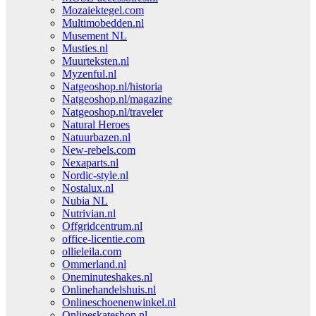
Mozaiektegel.com
Multimobedden.nl
Musement NL
Musties.nl
Muurteksten.nl
Myzenful.nl
Natgeoshop.nl/historia
Natgeoshop.nl/magazine
Natgeoshop.nl/traveler
Natural Heroes
Natuurbazen.nl
New-rebels.com
Nexaparts.nl
Nordic-style.nl
Nostalux.nl
Nubia NL
Nutrivian.nl
Offgridcentrum.nl
office-licentie.com
ollieleila.com
Ommerland.nl
Oneminuteshakes.nl
Onlinehandelshuis.nl
Onlineschoenenwinkel.nl
Onlineskateshop.nl