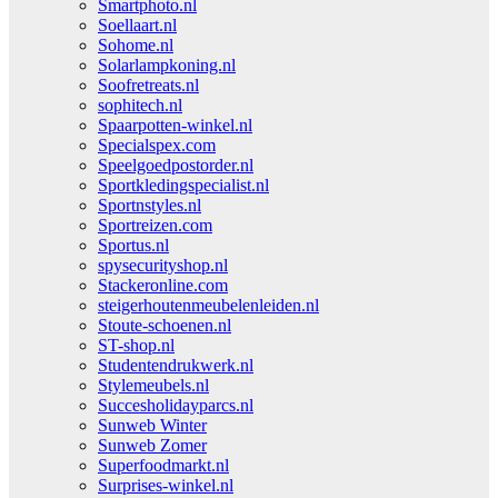
Smartphoto.nl
Soellaart.nl
Sohome.nl
Solarlampkoning.nl
Soofretreats.nl
sophitech.nl
Spaarpotten-winkel.nl
Specialspex.com
Speelgoedpostorder.nl
Sportkledingspecialist.nl
Sportnstyles.nl
Sportreizen.com
Sportus.nl
spysecurityshop.nl
Stackeronline.com
steigerhoutenmeubelenleiden.nl
Stoute-schoenen.nl
ST-shop.nl
Studentendrukwerk.nl
Stylemeubels.nl
Succesholidayparcs.nl
Sunweb Winter
Sunweb Zomer
Superfoodmarkt.nl
Surprises-winkel.nl