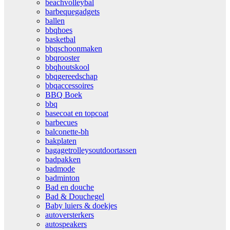
beachvolleybal
barbequegadgets
ballen
bbqhoes
basketbal
bbqschoonmaken
bbqrooster
bbqhoutskool
bbqgereedschap
bbqaccessoires
BBQ Boek
bbq
basecoat en topcoat
barbecues
balconette-bh
bakplaten
bagagetrolleysoutdoortassen
badpakken
badmode
badminton
Bad en douche
Bad & Douchegel
Baby luiers & doekjes
autoversterkers
autospeakers