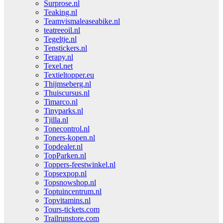
Surprose.nl
Teaking.nl
Teamvismaleaseabike.nl
teatreeoil.nl
Tegeltje.nl
Tenstickers.nl
Terapy.nl
Texel.net
Textieltopper.eu
Thijmseberg.nl
Thuiscursus.nl
Timarco.nl
Tinyparks.nl
Tjilla.nl
Tonecontrol.nl
Toners-kopen.nl
Topdealer.nl
TopParken.nl
Toppers-feestwinkel.nl
Topsexpop.nl
Topsnowshop.nl
Toptuincentrum.nl
Topvitamins.nl
Tours-tickets.com
Trailrunstore.com