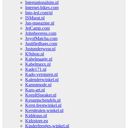
Internationalsim.nl
Internet-bikes.com
Into-led.com/nl
ISMseat.nl
Jan-magazine.nl
JetCamp.com
Johnbeerens.com
JoyofMatcha.com
Justifiedbags.com
Justunderwear.nl
K9shop.nl
Kabelmaatje.nl
Kabelmaxx.nl
Kade171.nl
Kado-versturen.nl
Kalenderwinkel.nl
Kamstmode.nl
Karo-art.nl
KeepItSneaker.nl
Keramischetafels.nl
Kerst-feestwinkel.nl
Kersttruien-winkel.nl
Kiddeaus.nl
Kidzstore.eu
Kinderfeestjes-winkel.nl