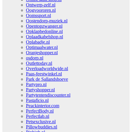
Ontwerp-zelf.nl
Oogvoororen.nl
Oomssport.nl
Oostendorp-muziek.nl
Opentopzwanger.nl
Opklapbedonline.nl
Oplaadkabelshop.nl
Oplabadje.nl
Optimaalwater.nl
Oranjeshopper.nl
osdorp.nl
Outlettoday.nl
Overloadworldwide.nl
Paas-feestwinkel.nl
Park de Sallandshoeve
Partypro.nl
Partyshopper.nl
Partytentendiscounter.nl
Pastaficio.nl
Peackinterior.com
PerfectBody.nl
Perfectlab.nl
Petsexclusive.nl
Pillowbuddies.nl