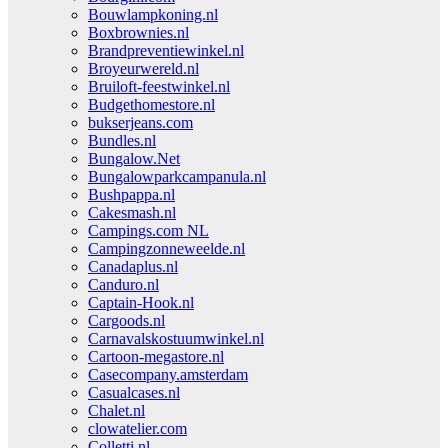
Bouwlampkoning.nl
Boxbrownies.nl
Brandpreventiewinkel.nl
Broyeurwereld.nl
Bruiloft-feestwinkel.nl
Budgethomestore.nl
bukserjeans.com
Bundles.nl
Bungalow.Net
Bungalowparkcampanula.nl
Bushpappa.nl
Cakesmash.nl
Campings.com NL
Campingzonneweelde.nl
Canadaplus.nl
Canduro.nl
Captain-Hook.nl
Cargoods.nl
Carnavalskostuumwinkel.nl
Cartoon-megastore.nl
Casecompany.amsterdam
Casualcases.nl
Chalet.nl
clowatelier.com
Colletti.nl