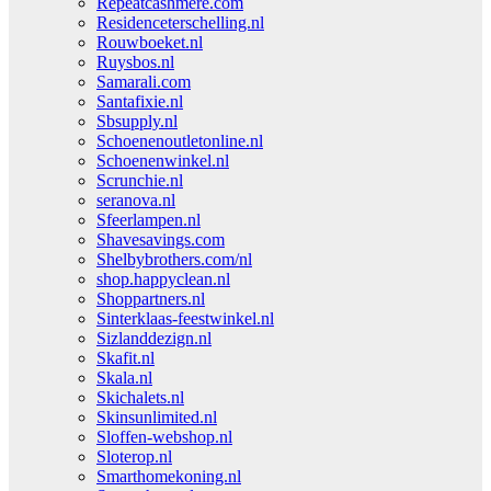
Repeatcashmere.com
Residenceterschelling.nl
Rouwboeket.nl
Ruysbos.nl
Samarali.com
Santafixie.nl
Sbsupply.nl
Schoenenoutletonline.nl
Schoenenwinkel.nl
Scrunchie.nl
seranova.nl
Sfeerlampen.nl
Shavesavings.com
Shelbybrothers.com/nl
shop.happyclean.nl
Shoppartners.nl
Sinterklaas-feestwinkel.nl
Sizlanddezign.nl
Skafit.nl
Skala.nl
Skichalets.nl
Skinsunlimited.nl
Sloffen-webshop.nl
Sloterop.nl
Smarthomekoning.nl