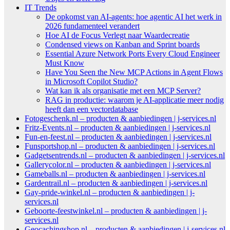
IT Trends
De opkomst van AI-agents: hoe agentic AI het werk in
2026 fundamenteel verandert
Hoe AI de Focus Verlegt naar Waardecreatie
Condensed views on Kanban and Sprint boards
Essential Azure Network Ports Every Cloud Engineer
Must Know
Have You Seen the New MCP Actions in Agent Flows
in Microsoft Copilot Studio?
Wat kan ik als organisatie met een MCP Server?
RAG in productie: waarom je AI-applicatie meer nodig
heeft dan een vectordatabase
Fotogeschenk.nl – producten & aanbiedingen | j-services.nl
Fritz-Events.nl – producten & aanbiedingen | j-services.nl
Fun-en-feest.nl – producten & aanbiedingen | j-services.nl
Funsportshop.nl – producten & aanbiedingen | j-services.nl
Gadgetsentrends.nl – producten & aanbiedingen | j-services.nl
Gallerycolor.nl – producten & aanbiedingen | j-services.nl
Gameballs.nl – producten & aanbiedingen | j-services.nl
Gardentrail.nl – producten & aanbiedingen | j-services.nl
Gay-pride-winkel.nl – producten & aanbiedingen | j-
services.nl
Geboorte-feestwinkel.nl – producten & aanbiedingen | j-
services.nl
Geocachingshop.nl – producten & aanbiedingen | j-services.nl