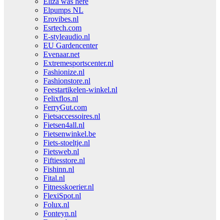
Eliza was here
Elpumps NL
Erovibes.nl
Esrtech.com
E-styleaudio.nl
EU Gardencenter
Evenaar.net
Extremesportscenter.nl
Fashionize.nl
Fashionstore.nl
Feestartikelen-winkel.nl
Felixflos.nl
FerryGut.com
Fietsaccessoires.nl
Fietsen4all.nl
Fietsenwinkel.be
Fiets-stoeltje.nl
Fietsweb.nl
Fiftiesstore.nl
Fishinn.nl
Fital.nl
Fitnesskoerier.nl
FlexiSpot.nl
Folux.nl
Fonteyn.nl