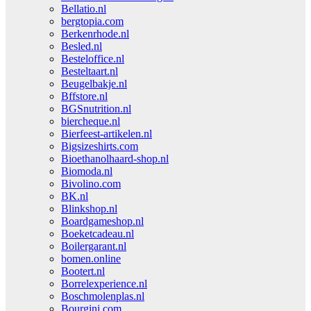
Bellatio.nl
bergtopia.com
Berkenrhode.nl
Besled.nl
Besteloffice.nl
Besteltaart.nl
Beugelbakje.nl
Bffstore.nl
BGSnutrition.nl
biercheque.nl
Bierfeest-artikelen.nl
Bigsizeshirts.com
Bioethanolhaard-shop.nl
Biomoda.nl
Bivolino.com
BK.nl
Blinkshop.nl
Boardgameshop.nl
Boeketcadeau.nl
Boilergarant.nl
bomen.online
Bootert.nl
Borrelexperience.nl
Boschmolenplas.nl
Bourgini.com