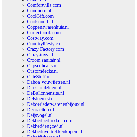
Comfortvilla.com
Condoom.nl
CoolGift.com
Coolsound.nl
Coppenswarenhuis.nl
Correctbook.com
Costway.com
Countrylifestyle.nl
Crazy-Factory.com
Crazy-toys.nl
Croom-sanitair.nl
Cupsenbeans.nl
Customdecks.nl
CuteStuff.nl
Dahon-vouwfietsen.nl
Dartshopleiden.nl
DeBallonnensite.nl
DeBloemist.nl
Deboerlederwarenenbijoux.nl
Decoaction.nl
Deijsvogel.nl
Dekbedbedrukken.com
Dekbeddengoed.nl
Dekbedovertrekkenkopen.nl