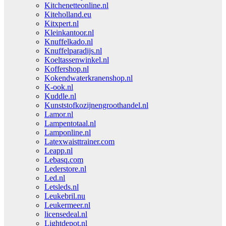
Kitchenetteonline.nl
Kiteholland.eu
Kitxpert.nl
Kleinkantoor.nl
Knuffelkado.nl
Knuffelparadijs.nl
Koeltassenwinkel.nl
Koffershop.nl
Kokendwaterkranenshop.nl
K-ook.nl
Kuddle.nl
Kunststofkozijnengroothandel.nl
Lamor.nl
Lampentotaal.nl
Lamponline.nl
Latexwaisttrainer.com
Leapp.nl
Lebasq.com
Lederstore.nl
Led.nl
Letsleds.nl
Leukebril.nu
Leukermeer.nl
licensedeal.nl
Lightdepot.nl