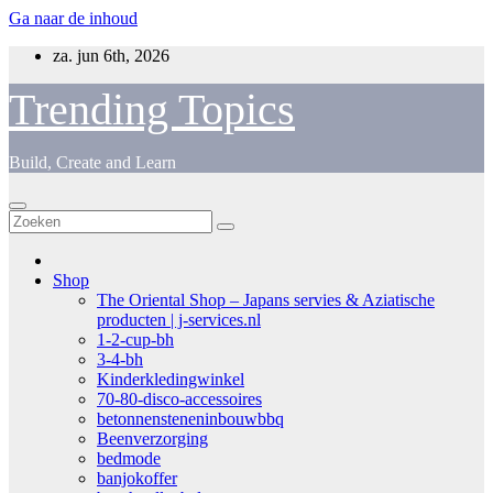
Ga naar de inhoud
za. jun 6th, 2026
Trending Topics
Build, Create and Learn
Shop
The Oriental Shop – Japans servies & Aziatische
producten | j-services.nl
1-2-cup-bh
3-4-bh
Kinderkledingwinkel
70-80-disco-accessoires
betonnensteneninbouwbbq
Beenverzorging
bedmode
banjokoffer