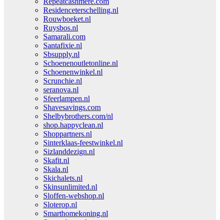
Repeatcashmere.com
Residenceterschelling.nl
Rouwboeket.nl
Ruysbos.nl
Samarali.com
Santafixie.nl
Sbsupply.nl
Schoenenoutletonline.nl
Schoenenwinkel.nl
Scrunchie.nl
seranova.nl
Sfeerlampen.nl
Shavesavings.com
Shelbybrothers.com/nl
shop.happyclean.nl
Shoppartners.nl
Sinterklaas-feestwinkel.nl
Sizlanddezign.nl
Skafit.nl
Skala.nl
Skichalets.nl
Skinsunlimited.nl
Sloffen-webshop.nl
Sloterop.nl
Smarthomekoning.nl