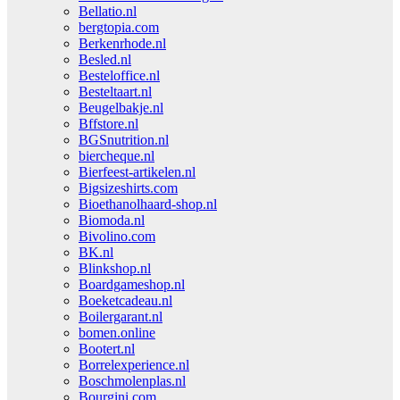
Bellatio.nl
bergtopia.com
Berkenrhode.nl
Besled.nl
Besteloffice.nl
Besteltaart.nl
Beugelbakje.nl
Bffstore.nl
BGSnutrition.nl
biercheque.nl
Bierfeest-artikelen.nl
Bigsizeshirts.com
Bioethanolhaard-shop.nl
Biomoda.nl
Bivolino.com
BK.nl
Blinkshop.nl
Boardgameshop.nl
Boeketcadeau.nl
Boilergarant.nl
bomen.online
Bootert.nl
Borrelexperience.nl
Boschmolenplas.nl
Bourgini.com