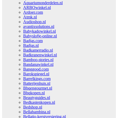
Aquariumonderdelen.nl
ARBOwinkel.nl
Ardoer.com
Atmk.nl
Audioshop.nl
avantixsolutions.nl
Babykadowinkel.nl
Babyslofje-online.nl
Badjas.com
Badjas.nl
Badkamerradio.nl
Badkranenwinkel.nl
Bamboo-stories.nl
Bandanawinkel.nl
Banggood.com
Barokspiegel.nl
Barrelkings.com
Batterijenhuis.nl
Bbqengourmet.nl
Bbqkopen.nl
Beautyguides.nl
Bedkastenkopen.nl
Bedshop.nl
Bellabambina.nl
Bellatio-kerstversiering.nl