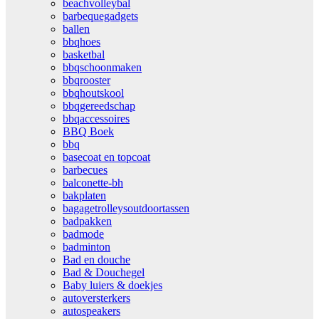
beachvolleybal
barbequegadgets
ballen
bbqhoes
basketbal
bbqschoonmaken
bbqrooster
bbqhoutskool
bbqgereedschap
bbqaccessoires
BBQ Boek
bbq
basecoat en topcoat
barbecues
balconette-bh
bakplaten
bagagetrolleysoutdoortassen
badpakken
badmode
badminton
Bad en douche
Bad & Douchegel
Baby luiers & doekjes
autoversterkers
autospeakers