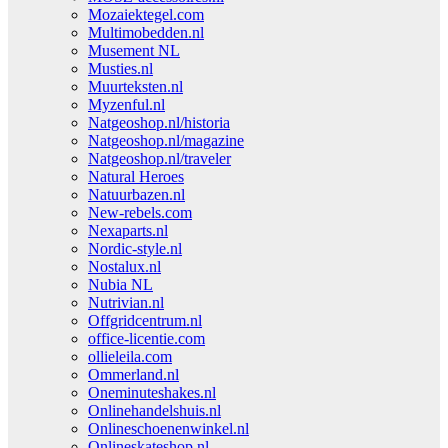
Mozaiektegel.com
Multimobedden.nl
Musement NL
Musties.nl
Muurteksten.nl
Myzenful.nl
Natgeoshop.nl/historia
Natgeoshop.nl/magazine
Natgeoshop.nl/traveler
Natural Heroes
Natuurbazen.nl
New-rebels.com
Nexaparts.nl
Nordic-style.nl
Nostalux.nl
Nubia NL
Nutrivian.nl
Offgridcentrum.nl
office-licentie.com
ollieleila.com
Ommerland.nl
Oneminuteshakes.nl
Onlinehandelshuis.nl
Onlineschoenenwinkel.nl
Onlineskateshop.nl