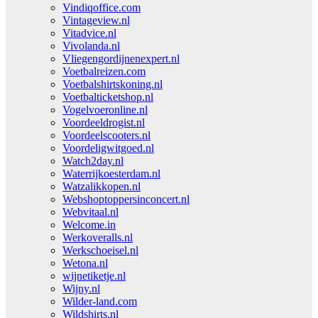
Vindiqoffice.com
Vintageview.nl
Vitadvice.nl
Vivolanda.nl
Vliegengordijnenexpert.nl
Voetbalreizen.com
Voetbalshirtskoning.nl
Voetbalticketshop.nl
Vogelvoeronline.nl
Voordeeldrogist.nl
Voordeelscooters.nl
Voordeligwitgoed.nl
Watch2day.nl
Waterrijkoesterdam.nl
Watzalikkopen.nl
Webshoptoppersinconcert.nl
Webvitaal.nl
Welcome.in
Werkoveralls.nl
Werkschoeisel.nl
Wetona.nl
wijnetiketje.nl
Wijny.nl
Wilder-land.com
Wildshirts.nl