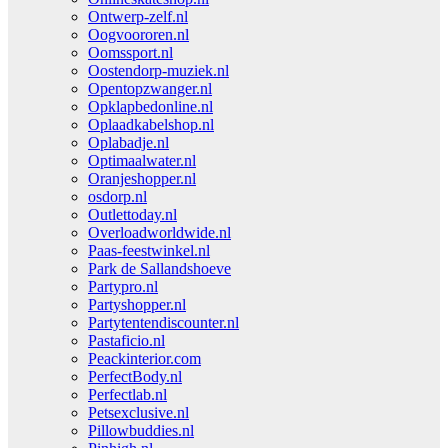
Ontwerp-zelf.nl
Oogvoororen.nl
Oomssport.nl
Oostendorp-muziek.nl
Opentopzwanger.nl
Opklapbedonline.nl
Oplaadkabelshop.nl
Oplabadje.nl
Optimaalwater.nl
Oranjeshopper.nl
osdorp.nl
Outlettoday.nl
Overloadworldwide.nl
Paas-feestwinkel.nl
Park de Sallandshoeve
Partypro.nl
Partyshopper.nl
Partytentendiscounter.nl
Pastaficio.nl
Peackinterior.com
PerfectBody.nl
Perfectlab.nl
Petsexclusive.nl
Pillowbuddies.nl