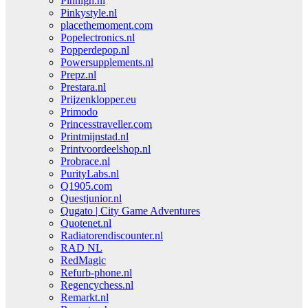
Pinhigh.nl
Pinkystyle.nl
placethemoment.com
Popelectronics.nl
Popperdepop.nl
Powersupplements.nl
Prepz.nl
Prestara.nl
Prijzenklopper.eu
Primodo
Princesstraveller.com
Printmijnstad.nl
Printvoordeelshop.nl
Probrace.nl
PurityLabs.nl
Q1905.com
Questjunior.nl
Qugato | City Game Adventures
Quotenet.nl
Radiatorendiscounter.nl
RAD NL
RedMagic
Refurb-phone.nl
Regencychess.nl
Remarkt.nl