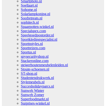
Smartphoto.nl
Soellaart.nl
Sohome.nl
Solarlampkoning.nl
Soofretreats.nl
sophitech.nl
Spaarpotten-winkel.nl
Specialspex.com
Speelgoedpostorder.nl
Sportkledingspecialist.nl
Sportnstyles.nl
Sportreizen.com
Sportus.nl
spysecurityshop.nl
Stackeronline.com
steigerhoutenmeubelenleiden.nl
Stoute-schoenen.nl
ST-shop.nl
Studentendrukwerk.nl
Stylemeubels.nl
Succesholidayparcs.nl
Sunweb Winter
Sunweb Zomer
Superfoodmarkt.nl
Surprises-winkel.nl