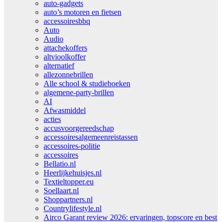
auto-gadgets
auto’s motoren en fietsen
accessoiresbbq
Auto
Audio
attachekoffers
altvioolkoffer
alternatief
allezonnebrillen
Alle school & studieboeken
algemene-party-brillen
AI
Afwasmiddel
acties
accusvoorgereedschap
accessoiresalgemeenreistassen
accessoires-politie
accessoires
Bellatio.nl
Heerlijkehuisjes.nl
Textieltopper.eu
Soellaart.nl
Shoppartners.nl
Countrylifestyle.nl
Airco Garant review 2026: ervaringen, topscore en best