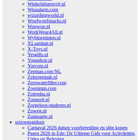
Winkelglutenvrij.nl
Wisualarm.com
wizardingworld.nl
Woefwoefsnacks.nl
Woewoe.nl
WorkWear4All.nl
Wybloemisten.nl
XLsanitair.nl
X-Toys.nl
Yesgifts.nl
Yogashop.nl
Yorcom.nl
Zeeman.com NL
Zekergemak.nl
Zerowaterfilter.com
Zoemmm.com
Zolemba.nl
Zonnerij.nl
Zorgeloos-studeren.nl
Zoweg.nl
Zuignapje.nl
seizoensgidsen
Carnaval 2026 datum voorbereiding en slim kopen
Pasen 2026 in Ede: De Ultieme Gids voor Activiteiten,
Uitjes en Beleving