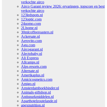
verkochte airco
Airco Garant review 2026: ervaringen, topscore en best
verkochte airco
123ledspots.nl
123optic.com
24uomo.com
2Lhome.nl
30mlcoffeeroasters.nl
Ackersate.nl
Aerovito.com
Agu.com
Aircogarant.nl
Alectobaby.nl
Ali Express
Allcamps.nl
Alps-resorts.com
Alternate.nl
Amerikaplus.nl
Amicicosmetics.com
Amigo.nl
Amsterdamboekbinder.nl
Animals-giftshop.nl
Antisnurkmiddelen.nl
Aparthotelzoutelande.nl
apexnutrition.nl