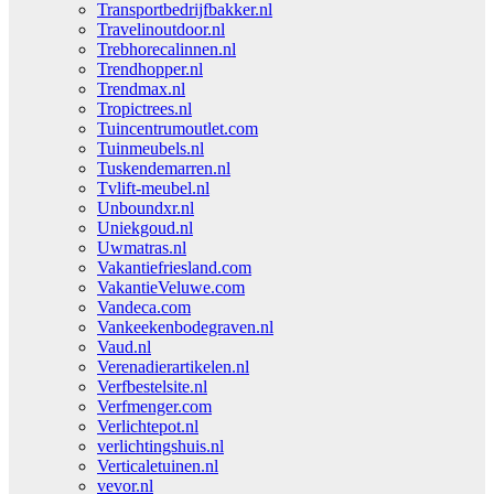
Transportbedrijfbakker.nl
Travelinoutdoor.nl
Trebhorecalinnen.nl
Trendhopper.nl
Trendmax.nl
Tropictrees.nl
Tuincentrumoutlet.com
Tuinmeubels.nl
Tuskendemarren.nl
Tvlift-meubel.nl
Unboundxr.nl
Uniekgoud.nl
Uwmatras.nl
Vakantiefriesland.com
VakantieVeluwe.com
Vandeca.com
Vankeekenbodegraven.nl
Vaud.nl
Verenadierartikelen.nl
Verfbestelsite.nl
Verfmenger.com
Verlichtepot.nl
verlichtingshuis.nl
Verticaletuinen.nl
vevor.nl