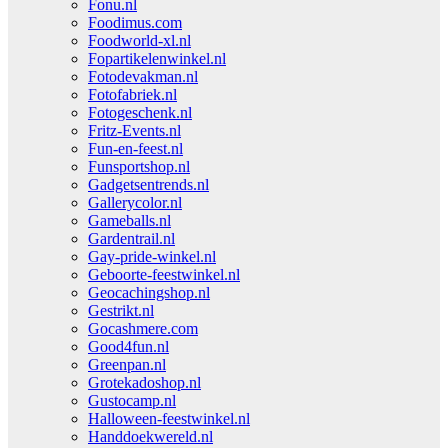
Fonu.nl
Foodimus.com
Foodworld-xl.nl
Fopartikelenwinkel.nl
Fotodevakman.nl
Fotofabriek.nl
Fotogeschenk.nl
Fritz-Events.nl
Fun-en-feest.nl
Funsportshop.nl
Gadgetsentrends.nl
Gallerycolor.nl
Gameballs.nl
Gardentrail.nl
Gay-pride-winkel.nl
Geboorte-feestwinkel.nl
Geocachingshop.nl
Gestrikt.nl
Gocashmere.com
Good4fun.nl
Greenpan.nl
Grotekadoshop.nl
Gustocamp.nl
Halloween-feestwinkel.nl
Handdoekwereld.nl