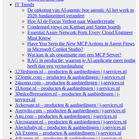
IT Trends
De opkomst van AI-agents: hoe agentic AI het werk in
2026 fundamenteel verandert
Hoe AI de Focus Verlegt naar Waardecreatie
Condensed views on Kanban and Sprint boards
Essential Azure Network Ports Every Cloud Engineer
Must Know
Have You Seen the New MCP Actions in Agent Flows
in Microsoft Copilot Studio?
Wat kan ik als organisatie met een MCP Server?
RAG in productie: waarom je AI-applicatie meer nodig
heeft dan een vectordatabase
123ledspots.nl – producten & aanbiedingen | j-services.nl
123optic.com – producten & aanbiedingen | j-services.nl
24uomo.com – producten & aanbiedingen | j-services.nl
2Lhome.nl – producten & aanbiedingen | j-services.nl
30mlcoffeeroasters.nl – producten & aanbiedingen | j-
services.nl
Ackersate.nl – producten & aanbiedingen | j-services.nl
Aerovito.com – producten & aanbiedingen | j-services.nl
Agu.com – producten & aanbiedingen | j-services.nl
Aircogarant.nl – producten & aanbiedingen | j-services.nl
Alectobaby.nl – producten & aanbiedingen | j-services.nl
Ali Express – producten & aanbiedingen | j-services.nl
Allcamps.nl – producten & aanbiedingen | j-services.nl