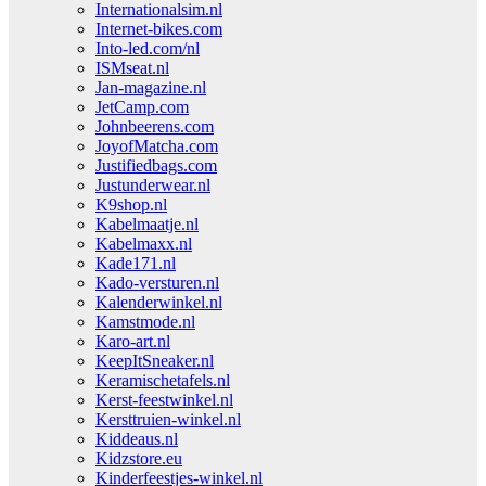
Internationalsim.nl
Internet-bikes.com
Into-led.com/nl
ISMseat.nl
Jan-magazine.nl
JetCamp.com
Johnbeerens.com
JoyofMatcha.com
Justifiedbags.com
Justunderwear.nl
K9shop.nl
Kabelmaatje.nl
Kabelmaxx.nl
Kade171.nl
Kado-versturen.nl
Kalenderwinkel.nl
Kamstmode.nl
Karo-art.nl
KeepItSneaker.nl
Keramischetafels.nl
Kerst-feestwinkel.nl
Kersttruien-winkel.nl
Kiddeaus.nl
Kidzstore.eu
Kinderfeestjes-winkel.nl