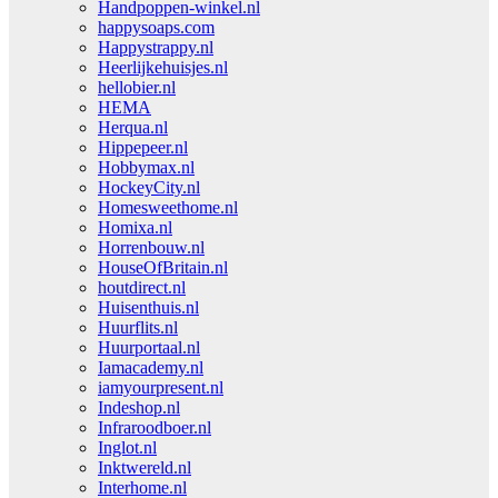
Handpoppen-winkel.nl
happysoaps.com
Happystrappy.nl
Heerlijkehuisjes.nl
hellobier.nl
HEMA
Herqua.nl
Hippepeer.nl
Hobbymax.nl
HockeyCity.nl
Homesweethome.nl
Homixa.nl
Horrenbouw.nl
HouseOfBritain.nl
houtdirect.nl
Huisenthuis.nl
Huurflits.nl
Huurportaal.nl
Iamacademy.nl
iamyourpresent.nl
Indeshop.nl
Infraroodboer.nl
Inglot.nl
Inktwereld.nl
Interhome.nl