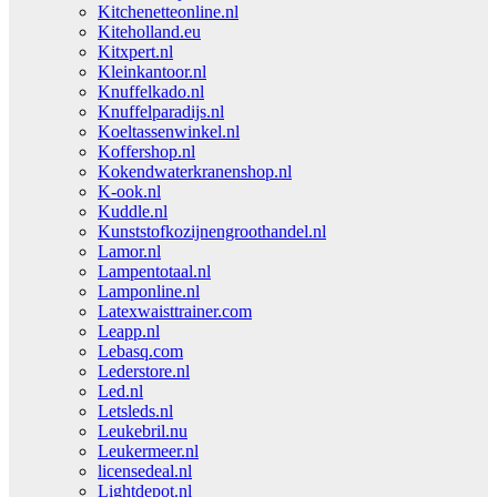
Kitchenetteonline.nl
Kiteholland.eu
Kitxpert.nl
Kleinkantoor.nl
Knuffelkado.nl
Knuffelparadijs.nl
Koeltassenwinkel.nl
Koffershop.nl
Kokendwaterkranenshop.nl
K-ook.nl
Kuddle.nl
Kunststofkozijnengroothandel.nl
Lamor.nl
Lampentotaal.nl
Lamponline.nl
Latexwaisttrainer.com
Leapp.nl
Lebasq.com
Lederstore.nl
Led.nl
Letsleds.nl
Leukebril.nu
Leukermeer.nl
licensedeal.nl
Lightdepot.nl