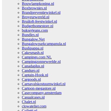
Bouwlampkoning.nl
Boxbrownies.nl
Brandpreventiewinkel.nl
Broyeurwereld.nl
Bruiloft-feestwinkel.nl
Budgethomestore.nl
bukserjeans.com
Bundles.nl
Bungalow.Net
Bungalowparkcampanula.nl
Bushpappa.nl
Cakesmash.nl
Campings.com NL
Campingzonneweelde.nl
Canadaplus.nl
Canduro.nl
Captain-Hook.nl
Cargoods.nl
Carnavalskostuumwinkel.nl
Cartoon-megastore.nl
Casecompany.amsterdam
Casualcases.nl
Chalet.nl
clowatelier.com
Colletti.nl