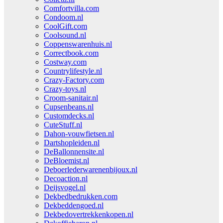
Comfortvilla.com
Condoom.nl
CoolGift.com
Coolsound.nl
Coppenswarenhuis.nl
Correctbook.com
Costway.com
Countrylifestyle.nl
Crazy-Factory.com
Crazy-toys.nl
Croom-sanitair.nl
Cupsenbeans.nl
Customdecks.nl
CuteStuff.nl
Dahon-vouwfietsen.nl
Dartshopleiden.nl
DeBallonnensite.nl
DeBloemist.nl
Deboerlederwarenenbijoux.nl
Decoaction.nl
Deijsvogel.nl
Dekbedbedrukken.com
Dekbeddengoed.nl
Dekbedovertrekkenkopen.nl