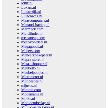
louiz.nl
Loxam.nl
Luisterrijk.nl
Luizenweg.nl
Maascomputers.nl
Manandshaving.nl
Marmitek.com
Mc-cilinder.nl
measureup.com
meer-voordeel.nl
Megagoods.nl
Meijers.com
Meneerkoekepeer.nl
Mepra-store.nl
Metaalshopper.nl
Meubello.nl
Meubelpootjes.nl
Micromotor.nl
Mijnbesties.nl
mijnsos.nl
Mimmti.com
Modemania.nl
Molke.nl
Mooideurbeslag.nl
MŌSZ-accessoires.nl