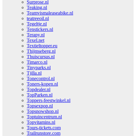
Surprose.nl
Teaking.nl
Teamvismaleaseabike.nl
teatreeoil.nl
Tegeltje.nl
Tenstickers.nl
Terapy.nl
Texel.net
Textieltopper.eu
Thijmseberg.nl
Thuiscursus.nl
Timarco.nl
Tinyparks.nl
Tjilla.nl
Tonecontrol.nl
Toners-kopen.nl
Topdealer.nl
TopParken.nl
Toppers-feestwinkel.nl
Topsexpop.nl
Topsnowshop.nl
Toptuincentrum.nl
Topvitamins.nl
Tours-tickets.com
Trailrunstore.com