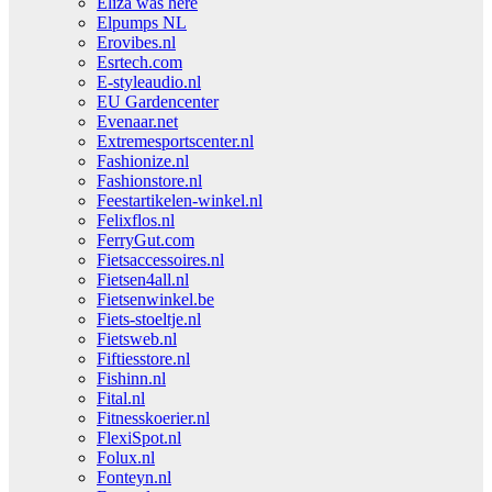
Eliza was here
Elpumps NL
Erovibes.nl
Esrtech.com
E-styleaudio.nl
EU Gardencenter
Evenaar.net
Extremesportscenter.nl
Fashionize.nl
Fashionstore.nl
Feestartikelen-winkel.nl
Felixflos.nl
FerryGut.com
Fietsaccessoires.nl
Fietsen4all.nl
Fietsenwinkel.be
Fiets-stoeltje.nl
Fietsweb.nl
Fiftiesstore.nl
Fishinn.nl
Fital.nl
Fitnesskoerier.nl
FlexiSpot.nl
Folux.nl
Fonteyn.nl