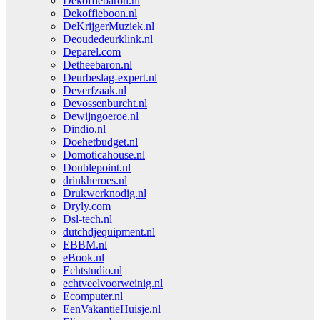
Dekoffiebaron.nl
Dekoffieboon.nl
DeKrijgerMuziek.nl
Deoudedeurklink.nl
Deparel.com
Detheebaron.nl
Deurbeslag-expert.nl
Deverfzaak.nl
Devossenburcht.nl
Dewijngoeroe.nl
Dindio.nl
Doehetbudget.nl
Domoticahouse.nl
Doublepoint.nl
drinkheroes.nl
Drukwerknodig.nl
Dryly.com
Dsl-tech.nl
dutchdjequipment.nl
EBBM.nl
eBook.nl
Echtstudio.nl
echtveelvoorweinig.nl
Ecomputer.nl
EenVakantieHuisje.nl