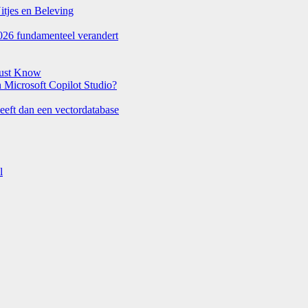
itjes en Beleving
026 fundamenteel verandert
Must Know
Microsoft Copilot Studio?
eeft dan een vectordatabase
l