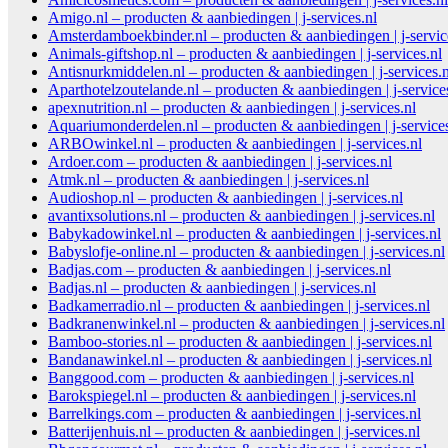
Amigo.nl – producten & aanbiedingen | j-services.nl
Amsterdamboekbinder.nl – producten & aanbiedingen | j-servic
Animals-giftshop.nl – producten & aanbiedingen | j-services.nl
Antisnurkmiddelen.nl – producten & aanbiedingen | j-services.n
Aparthotelzoutelande.nl – producten & aanbiedingen | j-service
apexnutrition.nl – producten & aanbiedingen | j-services.nl
Aquariumonderdelen.nl – producten & aanbiedingen | j-services
ARBOwinkel.nl – producten & aanbiedingen | j-services.nl
Ardoer.com – producten & aanbiedingen | j-services.nl
Atmk.nl – producten & aanbiedingen | j-services.nl
Audioshop.nl – producten & aanbiedingen | j-services.nl
avantixsolutions.nl – producten & aanbiedingen | j-services.nl
Babykadowinkel.nl – producten & aanbiedingen | j-services.nl
Babyslofje-online.nl – producten & aanbiedingen | j-services.nl
Badjas.com – producten & aanbiedingen | j-services.nl
Badjas.nl – producten & aanbiedingen | j-services.nl
Badkamerradio.nl – producten & aanbiedingen | j-services.nl
Badkranenwinkel.nl – producten & aanbiedingen | j-services.nl
Bamboo-stories.nl – producten & aanbiedingen | j-services.nl
Bandanawinkel.nl – producten & aanbiedingen | j-services.nl
Banggood.com – producten & aanbiedingen | j-services.nl
Barokspiegel.nl – producten & aanbiedingen | j-services.nl
Barrelkings.com – producten & aanbiedingen | j-services.nl
Batterijenhuis.nl – producten & aanbiedingen | j-services.nl