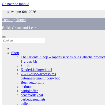
Ga naar de inhoud
za. jun 6th, 2026
Trending Topics
Build, Create and Learn
Shop
The Oriental Shop – Japans servies & Aziatische producten
1-2-cup-bh
3-4-bh
Kinderkledingwinkel
70-80-disco-accessoires
betonnensteneninbouwbbq
Beenverzorging
bedmode
banjokoffer
beachvolleybal
barbequegadgets
ballen