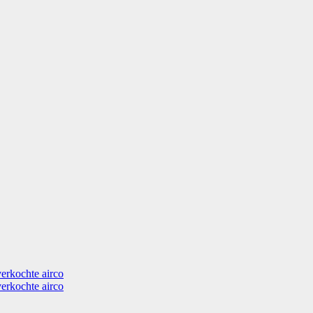
verkochte airco
verkochte airco