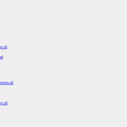
s.nl
nl
vices.nl
s.nl