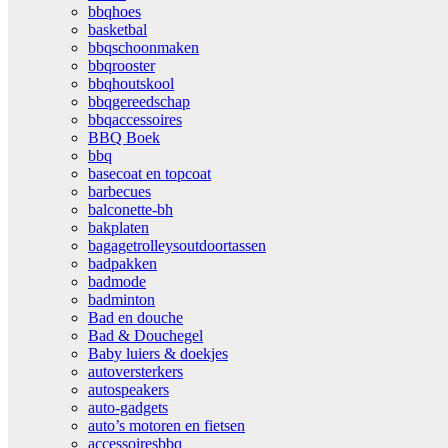
bbqhoes
basketbal
bbqschoonmaken
bbqrooster
bbqhoutskool
bbqgereedschap
bbqaccessoires
BBQ Boek
bbq
basecoat en topcoat
barbecues
balconette-bh
bakplaten
bagagetrolleysoutdoortassen
badpakken
badmode
badminton
Bad en douche
Bad & Douchegel
Baby luiers & doekjes
autoversterkers
autospeakers
auto-gadgets
auto’s motoren en fietsen
accessoiresbbq