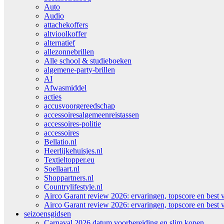
Auto
Audio
attachekoffers
altvioolkoffer
alternatief
allezonnebrillen
Alle school & studieboeken
algemene-party-brillen
AI
Afwasmiddel
acties
accusvoorgereedschap
accessoiresalgemeenreistassen
accessoires-politie
accessoires
Bellatio.nl
Heerlijkehuisjes.nl
Textieltopper.eu
Soellaart.nl
Shoppartners.nl
Countrylifestyle.nl
Airco Garant review 2026: ervaringen, topscore en best 
Airco Garant review 2026: ervaringen, topscore en best 
seizoensgidsen
Carnaval 2026 datum voorbereiding en slim kopen