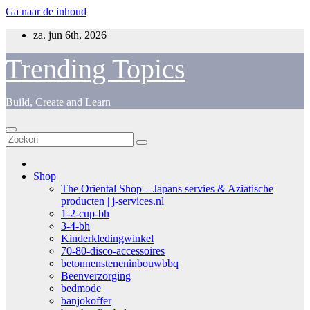
Ga naar de inhoud
za. jun 6th, 2026
Trending Topics
Build, Create and Learn
Shop
The Oriental Shop – Japans servies & Aziatische
producten | j-services.nl
1-2-cup-bh
3-4-bh
Kinderkledingwinkel
70-80-disco-accessoires
betonnensteneninbouwbbq
Beenverzorging
bedmode
banjokoffer