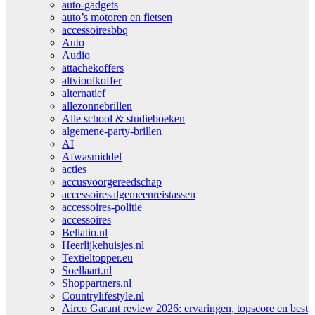
auto-gadgets
auto’s motoren en fietsen
accessoiresbbq
Auto
Audio
attachekoffers
altvioolkoffer
alternatief
allezonnebrillen
Alle school & studieboeken
algemene-party-brillen
AI
Afwasmiddel
acties
accusvoorgereedschap
accessoiresalgemeenreistassen
accessoires-politie
accessoires
Bellatio.nl
Heerlijkehuisjes.nl
Textieltopper.eu
Soellaart.nl
Shoppartners.nl
Countrylifestyle.nl
Airco Garant review 2026: ervaringen, topscore en best