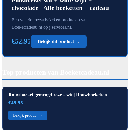
Plukboeket wit + witte wijn +
chocolade | Alle boeketten + cadeau
Een van de meest bekeken producten van
Boeketcadeau.nl op j-services.nl.
€52.95
Bekijk dit product →
Top producten van Boeketcadeau.nl
Rouwboeket gemengd roze – wit | Rouwboeketten
€49.95
Bekijk product →