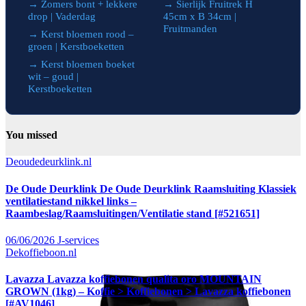
→ Zomers bont + lekkere
→ Sierlijk Fruitrek H
drop | Vaderdag
45cm x B 34cm |
Fruitmanden
→ Kerst bloemen rood –
groen | Kerstboeketten
→ Kerst bloemen boeket
wit – goud |
Kerstboeketten
You missed
Deoudedeurklink.nl
De Oude Deurklink De Oude Deurklink Raamsluiting Klassiek
ventilatiestand nikkel links –
Raambeslag/Raamsluitingen/Ventilatie stand [#521651]
06/06/2026
J-services
Dekoffieboon.nl
Lavazza Lavazza koffiebonen qualita oro MOUNTAIN
GROWN (1kg) – Koffie > Koffiebonen > Lavazza koffiebonen
[#AV1046]