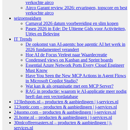
verkochte airco
Airco Garant review 2026: ervaringen, topscore en best
verkochte airco
seizoensgidsen
Carnaval 2026 datum voorbereiding en slim kopen
Pasen 2026 in Ede: De Ultieme Gids voor Activiteiten,
Uitjes en Beleving
IT Trends
De opkomst van AI-agents: hoe agentic AI het werk in
2026 fundamenteel verandert
Hoe AI de Focus Verlegt naar Waardecreatie
Condensed views on Kanban and Sprint boards
Essential Azure Network Ports Every Cloud Engineer
Must Know
Have You Seen the New MCP Actions in Agent Flows
in Microsoft Copilot Studio?
Wat kan ik als organisatie met een MCP Server?
RAG in productie: waarom je AI-applicatie meer nodig
heeft dan een vectordatabase
123ledspots.nl – producten & aanbiedingen | j-services.nl
123optic.com – producten & aanbiedingen | j-services.nl
24uomo.com – producten & aanbiedingen | j-services.nl
2Lhome.nl – producten & aanbiedingen | j-services.nl
30mlcoffeeroasters.nl – producten & aanbiedingen | j-
services.nl