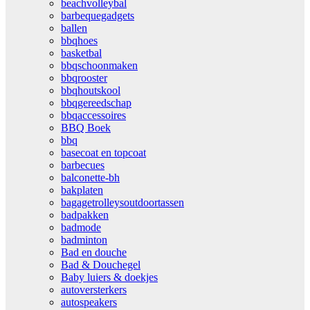
beachvolleybal
barbequegadgets
ballen
bbqhoes
basketbal
bbqschoonmaken
bbqrooster
bbqhoutskool
bbqgereedschap
bbqaccessoires
BBQ Boek
bbq
basecoat en topcoat
barbecues
balconette-bh
bakplaten
bagagetrolleysoutdoortassen
badpakken
badmode
badminton
Bad en douche
Bad & Douchegel
Baby luiers & doekjes
autoversterkers
autospeakers