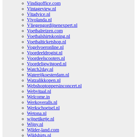
Vindiqoffice.com
Vintageview.nl
Vitadvice.nl
Vivolanda.nl
Vliegengordijnenexpert.nl
Voetbalreizen.com
Voetbalshirtskoning.nl
Voetbalticketshop.nl
Vogelvoeronline.nl
Voordeeldrogist.nl
Voordeelscooters.nl
Voordeligwitgoed.nl
Watch2day.nl
Waterrijkoesterdam.nl
Watzalikkopen.nl
Webshoptoppersinconcert.nl
Webvitaal.nl
Welcome.in
Werkoveralls.nl
Werkschoeisel.nl
Wetona.nl
wijnetiketje.nl
Wijny.nl
Wilder-land.com
Wildshirts.nl