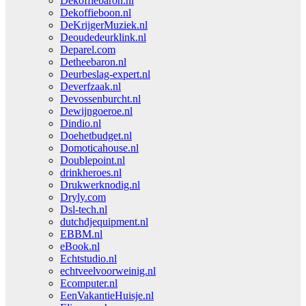
Dekoffiebaron.nl
Dekoffieboon.nl
DeKrijgerMuziek.nl
Deoudedeurklink.nl
Deparel.com
Detheebaron.nl
Deurbeslag-expert.nl
Deverfzaak.nl
Devossenburcht.nl
Dewijngoeroe.nl
Dindio.nl
Doehetbudget.nl
Domoticahouse.nl
Doublepoint.nl
drinkheroes.nl
Drukwerknodig.nl
Dryly.com
Dsl-tech.nl
dutchdjequipment.nl
EBBM.nl
eBook.nl
Echtstudio.nl
echtveelvoorweinig.nl
Ecomputer.nl
EenVakantieHuisje.nl