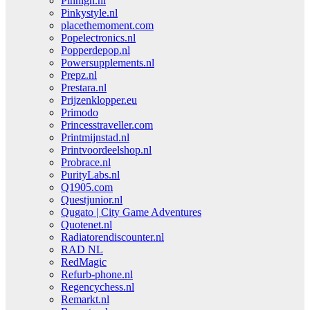
Pinhigh.nl
Pinkystyle.nl
placethemoment.com
Popelectronics.nl
Popperdepop.nl
Powersupplements.nl
Prepz.nl
Prestara.nl
Prijzenklopper.eu
Primodo
Princesstraveller.com
Printmijnstad.nl
Printvoordeelshop.nl
Probrace.nl
PurityLabs.nl
Q1905.com
Questjunior.nl
Qugato | City Game Adventures
Quotenet.nl
Radiatorendiscounter.nl
RAD NL
RedMagic
Refurb-phone.nl
Regencychess.nl
Remarkt.nl