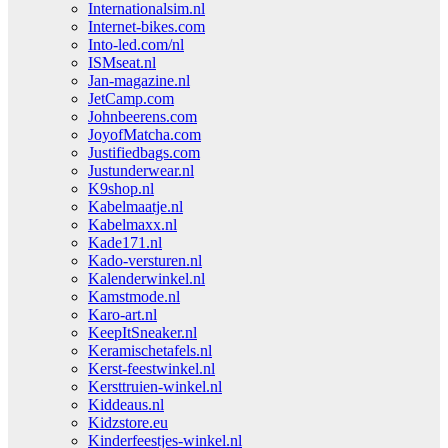
Internationalsim.nl
Internet-bikes.com
Into-led.com/nl
ISMseat.nl
Jan-magazine.nl
JetCamp.com
Johnbeerens.com
JoyofMatcha.com
Justifiedbags.com
Justunderwear.nl
K9shop.nl
Kabelmaatje.nl
Kabelmaxx.nl
Kade171.nl
Kado-versturen.nl
Kalenderwinkel.nl
Kamstmode.nl
Karo-art.nl
KeepItSneaker.nl
Keramischetafels.nl
Kerst-feestwinkel.nl
Kersttruien-winkel.nl
Kiddeaus.nl
Kidzstore.eu
Kinderfeestjes-winkel.nl