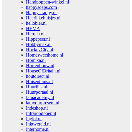
Handpoppen-winkel.nl
happysoaps.com
Happystrappy.nl
Heerlijkehuisjes.nl
hellobier.nl
HEMA
Herqua.nl
Hippepeer.nl
Hobbymax.nl
HockeyCity.nl
Homesweethome.nl
Homixa.nl
Horrenbouw.nl
HouseOfBritain.nl
houtdirect.nl
Huisenthuis.nl
Huurflits.nl
Huurportaal.nl
Iamacademy.nl
iamyourpresent.nl
Indeshop.nl
Infraroodboer.nl
Inglot.nl
Inktwereld.nl
Interhome.nl