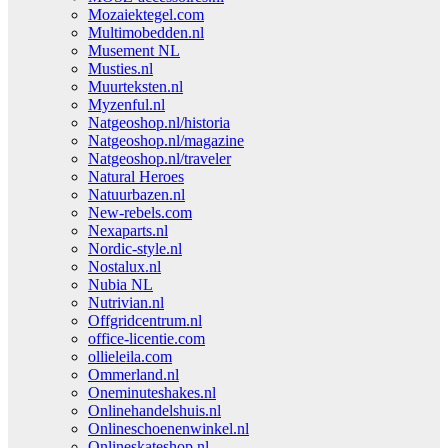
Mozaiektegel.com
Multimobedden.nl
Musement NL
Musties.nl
Muurteksten.nl
Myzenful.nl
Natgeoshop.nl/historia
Natgeoshop.nl/magazine
Natgeoshop.nl/traveler
Natural Heroes
Natuurbazen.nl
New-rebels.com
Nexaparts.nl
Nordic-style.nl
Nostalux.nl
Nubia NL
Nutrivian.nl
Offgridcentrum.nl
office-licentie.com
ollieleila.com
Ommerland.nl
Oneminuteshakes.nl
Onlinehandelshuis.nl
Onlineschoenenwinkel.nl
Onlineskateshop.nl