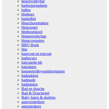
beachvolleybal
barbequegadgets
ballen
bbqhoes
basketbal
bbqschoonmaken
bbqrooster
bbqhoutskool
bbqgereedschap
bbqaccessoires
BBQ Boek
bbq
basecoat en topcoat
barbecues
balconette-bh
bakplaten
bagagetrolleysoutdoortassen
badpakken
badmode
badminton
Bad en douche
Bad & Douchegel
Baby luiers & doekjes
autoversterkers
autospeakers