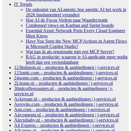
IT Trends
De opkomst van AI-agents: hoe agentic AI het werk in
2026 fundamenteel verandert
Hoe AI de Focus Verlegt naar Waardecreatie
Condensed views on Kanban and Sprint boards
Essential Azure Network Ports Every Cloud Engineer
Must Know
Have You Seen the New MCP Actions in Agent Flows
in Microsoft Copilot Studio?
Wat kan ik als organisatie met een MCP Server?
RAG in productie: waarom je AI-applicatie meer nodig
heeft dan een vectordatabase
123ledspots.nl – producten & aanbiedingen | j-services.nl
123optic.com – producten & aanbiedingen | j-services.nl
24uomo.com – producten & aanbiedingen | j-services.nl
2Lhome.nl – producten & aanbiedingen | j-services.nl
30mlcoffeeroasters.nl – producten & aanbiedingen | j-
services.nl
Ackersate.nl – producten & aanbiedingen | j-services.nl
Aerovito.com – producten & aanbiedingen | j-services.nl
Agu.com – producten & aanbiedingen | j-services.nl
Aircogarant.nl – producten & aanbiedingen | j-services.nl
Alectobaby.nl – producten & aanbiedingen | j-services.nl
Ali Express – producten & aanbiedingen | j-services.nl
Allcamps.nl – producten & aanbiedingen | j-services.nl