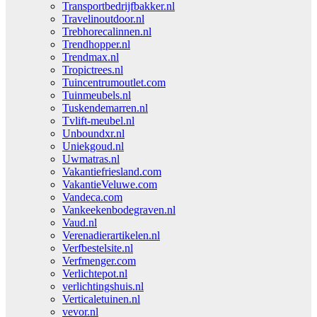
Transportbedrijfbakker.nl
Travelinoutdoor.nl
Trebhorecalinnen.nl
Trendhopper.nl
Trendmax.nl
Tropictrees.nl
Tuincentrumoutlet.com
Tuinmeubels.nl
Tuskendemarren.nl
Tvlift-meubel.nl
Unboundxr.nl
Uniekgoud.nl
Uwmatras.nl
Vakantiefriesland.com
VakantieVeluwe.com
Vandeca.com
Vankeekenbodegraven.nl
Vaud.nl
Verenadierartikelen.nl
Verfbestelsite.nl
Verfmenger.com
Verlichtepot.nl
verlichtingshuis.nl
Verticaletuinen.nl
vevor.nl