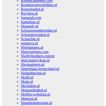
Repeatcashmere.com
Residenceterschelling.nl
Rouwboeket.nl
Ruysbos.nl
Samarali.com
Santafixie.nl
Sbsupply.nl
Schoenenoutletonline.nl
Schoenenwinkel.nl
Scrunchie.nl
seranova.nl
Sfeerlampen.nl
Shavesavings.com
Shelbybrothers.com/nl
shop.happyclean.nl
Shoppartners.nl
Sinterklaas-feestwinkel.nl
Sizlanddezign.nl
Skafit.nl
Skala.nl
Skichalets.nl
Skinsunlimited.nl
Sloffen-webshop.nl
Sloterop.nl
Smarthomekoning.nl