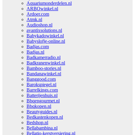
Aquariumonderdelen.nl
ARBOwinkel.nl
Ardoer.com
Atmk.nl
Audioshop.nl
avantixsolutions.nl
Babykadowinkel.nl
Babyslofje-online.nl
Badjas.com
Badjas.nl
Badkamerradio.nl
Badkranenwinkel.nl
Bamboo-stories.nl
Bandanawinkel.nl
Banggood.com
Barokspiegel.nl
Barrelkings.com
Batterijenhuis.nl
Bbqengourmet.nl
Bbqkopen.nl
Beautyguides.nl
Bedkastenkopen.nl
Bedshop.nl
Bellabambina.nl
Bellatio-kerstversiering.nl