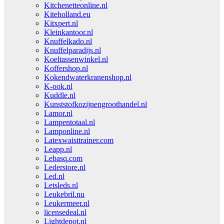
Kitchenetteonline.nl
Kiteholland.eu
Kitxpert.nl
Kleinkantoor.nl
Knuffelkado.nl
Knuffelparadijs.nl
Koeltassenwinkel.nl
Koffershop.nl
Kokendwaterkranenshop.nl
K-ook.nl
Kuddle.nl
Kunststofkozijnengroothandel.nl
Lamor.nl
Lampentotaal.nl
Lamponline.nl
Latexwaisttrainer.com
Leapp.nl
Lebasq.com
Lederstore.nl
Led.nl
Letsleds.nl
Leukebril.nu
Leukermeer.nl
licensedeal.nl
Lightdepot.nl