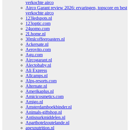
verkochte airco
Airco Garant review 2026: ervaringen, topscore en best
verkochte airco
123ledspots.nl
123optic.com
24uomo.com
2Lhome.nl
30mlcoffeeroasters.nl
Ackersate.nl
Aerovito.com
Agu.com
Aircogarant.nl
Alectobaby.nl
Ali Express
Allcamps.nl
Alps-resorts.com
Alternate.nl
Amerikaplus.nl
Amicicosmetics.com
Amigo.nl
Amsterdamboekbinder.nl
Animals-giftshop.nl
Antisnurkmiddelen.nl
Aparthotelzoutelande.nl
apexnutrition.nl