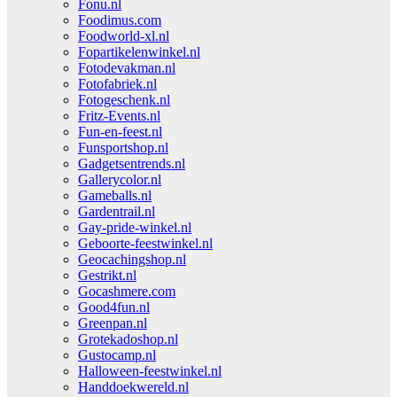
Fonu.nl
Foodimus.com
Foodworld-xl.nl
Fopartikelenwinkel.nl
Fotodevakman.nl
Fotofabriek.nl
Fotogeschenk.nl
Fritz-Events.nl
Fun-en-feest.nl
Funsportshop.nl
Gadgetsentrends.nl
Gallerycolor.nl
Gameballs.nl
Gardentrail.nl
Gay-pride-winkel.nl
Geboorte-feestwinkel.nl
Geocachingshop.nl
Gestrikt.nl
Gocashmere.com
Good4fun.nl
Greenpan.nl
Grotekadoshop.nl
Gustocamp.nl
Halloween-feestwinkel.nl
Handdoekwereld.nl