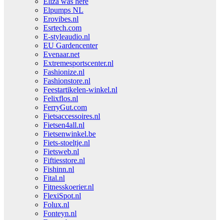
Eliza was here
Elpumps NL
Erovibes.nl
Esrtech.com
E-styleaudio.nl
EU Gardencenter
Evenaar.net
Extremesportscenter.nl
Fashionize.nl
Fashionstore.nl
Feestartikelen-winkel.nl
Felixflos.nl
FerryGut.com
Fietsaccessoires.nl
Fietsen4all.nl
Fietsenwinkel.be
Fiets-stoeltje.nl
Fietsweb.nl
Fiftiesstore.nl
Fishinn.nl
Fital.nl
Fitnesskoerier.nl
FlexiSpot.nl
Folux.nl
Fonteyn.nl