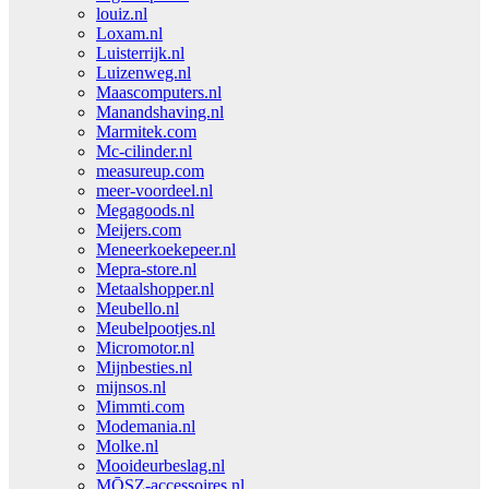
louiz.nl
Loxam.nl
Luisterrijk.nl
Luizenweg.nl
Maascomputers.nl
Manandshaving.nl
Marmitek.com
Mc-cilinder.nl
measureup.com
meer-voordeel.nl
Megagoods.nl
Meijers.com
Meneerkoekepeer.nl
Mepra-store.nl
Metaalshopper.nl
Meubello.nl
Meubelpootjes.nl
Micromotor.nl
Mijnbesties.nl
mijnsos.nl
Mimmti.com
Modemania.nl
Molke.nl
Mooideurbeslag.nl
MŌSZ-accessoires.nl