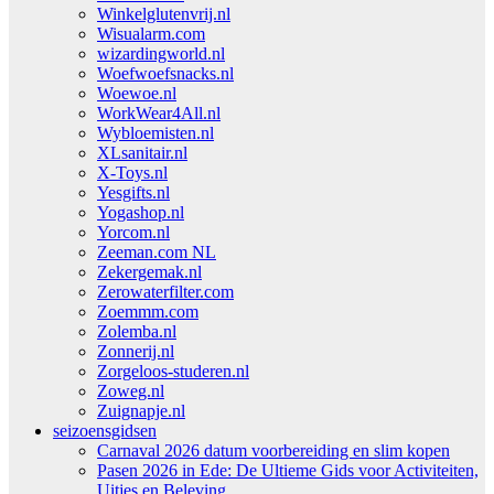
Winkelglutenvrij.nl
Wisualarm.com
wizardingworld.nl
Woefwoefsnacks.nl
Woewoe.nl
WorkWear4All.nl
Wybloemisten.nl
XLsanitair.nl
X-Toys.nl
Yesgifts.nl
Yogashop.nl
Yorcom.nl
Zeeman.com NL
Zekergemak.nl
Zerowaterfilter.com
Zoemmm.com
Zolemba.nl
Zonnerij.nl
Zorgeloos-studeren.nl
Zoweg.nl
Zuignapje.nl
seizoensgidsen
Carnaval 2026 datum voorbereiding en slim kopen
Pasen 2026 in Ede: De Ultieme Gids voor Activiteiten,
Uitjes en Beleving