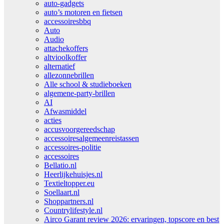
auto-gadgets
auto’s motoren en fietsen
accessoiresbbq
Auto
Audio
attachekoffers
altvioolkoffer
alternatief
allezonnebrillen
Alle school & studieboeken
algemene-party-brillen
AI
Afwasmiddel
acties
accusvoorgereedschap
accessoiresalgemeenreistassen
accessoires-politie
accessoires
Bellatio.nl
Heerlijkehuisjes.nl
Textieltopper.eu
Soellaart.nl
Shoppartners.nl
Countrylifestyle.nl
Airco Garant review 2026: ervaringen, topscore en best