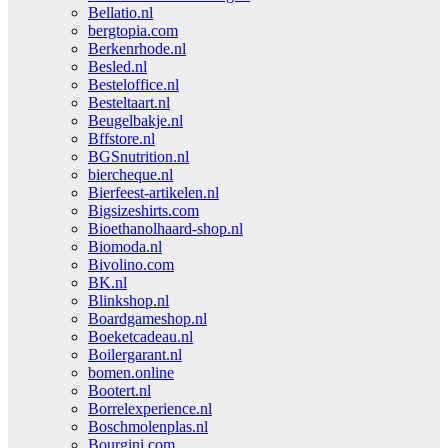
Bellatio.nl
bergtopia.com
Berkenrhode.nl
Besled.nl
Besteloffice.nl
Besteltaart.nl
Beugelbakje.nl
Bffstore.nl
BGSnutrition.nl
biercheque.nl
Bierfeest-artikelen.nl
Bigsizeshirts.com
Bioethanolhaard-shop.nl
Biomoda.nl
Bivolino.com
BK.nl
Blinkshop.nl
Boardgameshop.nl
Boeketcadeau.nl
Boilergarant.nl
bomen.online
Bootert.nl
Borrelexperience.nl
Boschmolenplas.nl
Bourgini.com