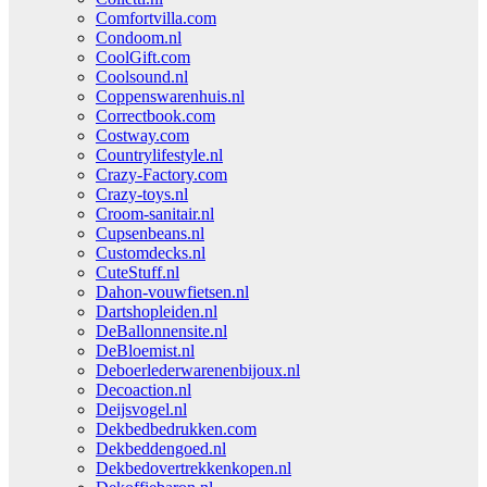
Comfortvilla.com
Condoom.nl
CoolGift.com
Coolsound.nl
Coppenswarenhuis.nl
Correctbook.com
Costway.com
Countrylifestyle.nl
Crazy-Factory.com
Crazy-toys.nl
Croom-sanitair.nl
Cupsenbeans.nl
Customdecks.nl
CuteStuff.nl
Dahon-vouwfietsen.nl
Dartshopleiden.nl
DeBallonnensite.nl
DeBloemist.nl
Deboerlederwarenenbijoux.nl
Decoaction.nl
Deijsvogel.nl
Dekbedbedrukken.com
Dekbeddengoed.nl
Dekbedovertrekkenkopen.nl