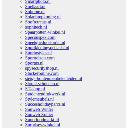
Smartphoto.nl
Soellaart.nl
Sohome.nl
Solarlampkoning.nl
Soofretreats.nl
sophitech.nl
Spaarpotten-winkel.nl
Specialspex.com
Speelgoedpostorder.nl
Sportkledingspecialist.nl
Sportnstyles.nl
Sportreizen.com
Sportus.nl
spysecurityshop.nl
Stackeronline.com
steigerhoutenmeubelenleiden.nl
Stoute-schoenen.nl
ST-shop.nl
Studentendrukwerk.nl
Stylemeubels.nl
Succesholidayparcs.nl
Sunweb Winter
Sunweb Zomer
Superfoodmarkt.nl
Surprises-winkel.nl