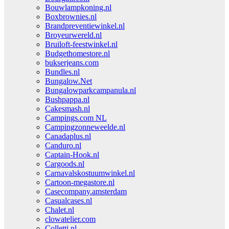
Bouwlampkoning.nl
Boxbrownies.nl
Brandpreventiewinkel.nl
Broyeurwereld.nl
Bruiloft-feestwinkel.nl
Budgethomestore.nl
bukserjeans.com
Bundles.nl
Bungalow.Net
Bungalowparkcampanula.nl
Bushpappa.nl
Cakesmash.nl
Campings.com NL
Campingzonneweelde.nl
Canadaplus.nl
Canduro.nl
Captain-Hook.nl
Cargoods.nl
Carnavalskostuumwinkel.nl
Cartoon-megastore.nl
Casecompany.amsterdam
Casualcases.nl
Chalet.nl
clowatelier.com
Colletti.nl