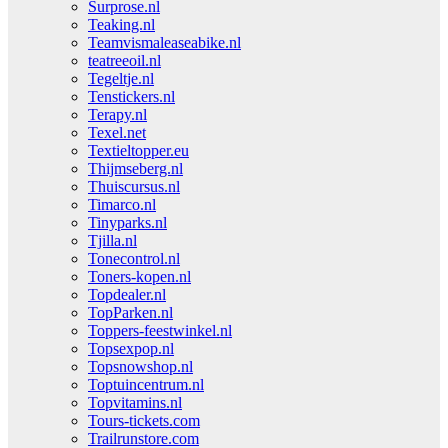
Surprose.nl
Teaking.nl
Teamvismaleaseabike.nl
teatreeoil.nl
Tegeltje.nl
Tenstickers.nl
Terapy.nl
Texel.net
Textieltopper.eu
Thijmseberg.nl
Thuiscursus.nl
Timarco.nl
Tinyparks.nl
Tjilla.nl
Tonecontrol.nl
Toners-kopen.nl
Topdealer.nl
TopParken.nl
Toppers-feestwinkel.nl
Topsexpop.nl
Topsnowshop.nl
Toptuincentrum.nl
Topvitamins.nl
Tours-tickets.com
Trailrunstore.com