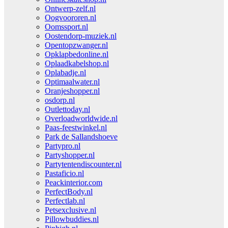
Ontwerp-zelf.nl
Oogvoororen.nl
Oomssport.nl
Oostendorp-muziek.nl
Opentopzwanger.nl
Opklapbedonline.nl
Oplaadkabelshop.nl
Oplabadje.nl
Optimaalwater.nl
Oranjeshopper.nl
osdorp.nl
Outlettoday.nl
Overloadworldwide.nl
Paas-feestwinkel.nl
Park de Sallandshoeve
Partypro.nl
Partyshopper.nl
Partytentendiscounter.nl
Pastaficio.nl
Peackinterior.com
PerfectBody.nl
Perfectlab.nl
Petsexclusive.nl
Pillowbuddies.nl