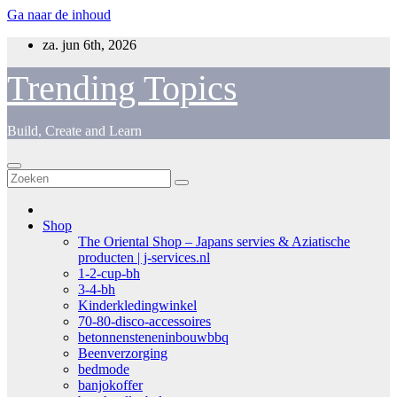
Ga naar de inhoud
za. jun 6th, 2026
Trending Topics
Build, Create and Learn
Shop
The Oriental Shop – Japans servies & Aziatische
producten | j-services.nl
1-2-cup-bh
3-4-bh
Kinderkledingwinkel
70-80-disco-accessoires
betonnensteneninbouwbbq
Beenverzorging
bedmode
banjokoffer