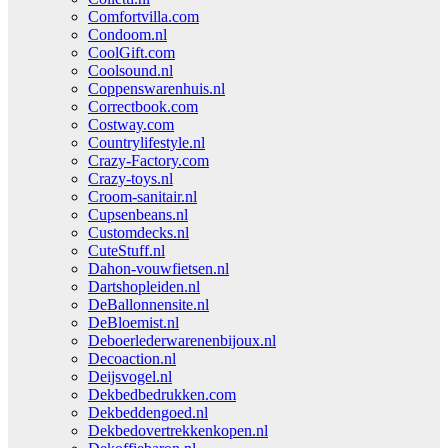
Comfortvilla.com
Condoom.nl
CoolGift.com
Coolsound.nl
Coppenswarenhuis.nl
Correctbook.com
Costway.com
Countrylifestyle.nl
Crazy-Factory.com
Crazy-toys.nl
Croom-sanitair.nl
Cupsenbeans.nl
Customdecks.nl
CuteStuff.nl
Dahon-vouwfietsen.nl
Dartshopleiden.nl
DeBallonnensite.nl
DeBloemist.nl
Deboerlederwarenenbijoux.nl
Decoaction.nl
Deijsvogel.nl
Dekbedbedrukken.com
Dekbeddengoed.nl
Dekbedovertrekkenkopen.nl