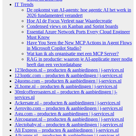
IT Trends
De opkomst van AI-agents: hoe agentic AI het werk in
2026 fundamenteel verandert
Hoe AI de Focus Verlegt naar Waardecreatie
Condensed views on Kanban and Sprint boards
Essential Azure Network Ports Every Cloud Engineer
Must Know
Have You Seen the New MCP Actions in Agent Flows
in Microsoft Copilot Studio?
Wat kan ik als organisatie met een MCP Server?
RAG in productie: waarom je AI-applicatie meer nodig
heeft dan een vectordatabase
123ledspots.nl – producten & aanbiedingen | j-services.nl
123optic.com – producten & aanbiedingen | j-services.nl
24uomo.com – producten & aanbiedingen | j-services.nl
2Lhome.nl – producten & aanbiedingen | j-services.nl
30mlcoffeeroasters.nl – producten & aanbiedingen | j-
services.nl
Ackersate.nl – producten & aanbiedingen | j-services.nl
Aerovito.com – producten & aanbiedingen | j-services.nl
Agu.com – producten & aanbiedingen | j-services.nl
Aircogarant.nl – producten & aanbiedingen | j-services.nl
Alectobaby.nl – producten & aanbiedingen | j-services.nl
Ali Express – producten & aanbiedingen | j-services.nl
Allcamps.nl – producten & aanbiedingen | j-services.nl