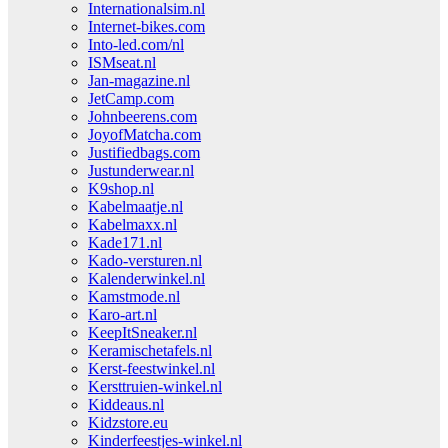
Internationalsim.nl
Internet-bikes.com
Into-led.com/nl
ISMseat.nl
Jan-magazine.nl
JetCamp.com
Johnbeerens.com
JoyofMatcha.com
Justifiedbags.com
Justunderwear.nl
K9shop.nl
Kabelmaatje.nl
Kabelmaxx.nl
Kade171.nl
Kado-versturen.nl
Kalenderwinkel.nl
Kamstmode.nl
Karo-art.nl
KeepItSneaker.nl
Keramischetafels.nl
Kerst-feestwinkel.nl
Kersttruien-winkel.nl
Kiddeaus.nl
Kidzstore.eu
Kinderfeestjes-winkel.nl