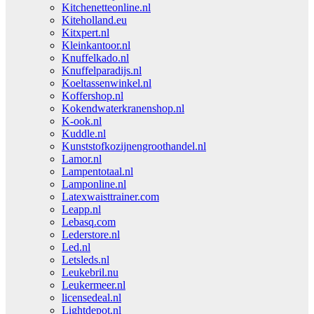
Kitchenetteonline.nl
Kiteholland.eu
Kitxpert.nl
Kleinkantoor.nl
Knuffelkado.nl
Knuffelparadijs.nl
Koeltassenwinkel.nl
Koffershop.nl
Kokendwaterkranenshop.nl
K-ook.nl
Kuddle.nl
Kunststofkozijnengroothandel.nl
Lamor.nl
Lampentotaal.nl
Lamponline.nl
Latexwaisttrainer.com
Leapp.nl
Lebasq.com
Lederstore.nl
Led.nl
Letsleds.nl
Leukebril.nu
Leukermeer.nl
licensedeal.nl
Lightdepot.nl