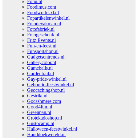
Fonu.nl
Foodimus.com
Foodworld-xl.nl
Fopartikelenwinkel.nl
Fotodevakman.nl
Fotofabriek.nl
Fotogeschenk.nl
Fritz-Events.nl
Fun-en-feest.nl
Funsportshop.nl
Gadgetsentrends.nl
Gallerycolor.nl
Gameballs.nl
Gardentrail.nl
Gay-pride-winkel.nl
Geboorte-feestwinkel.nl
Geocachingshop.nl
Gestrikt.nl
Gocashmere.com
Good4fun.nl
Greenpan.nl
Grotekadoshop.nl
Gustocamp.nl
Halloween-feestwinkel.nl
Handdoekwereld.nl