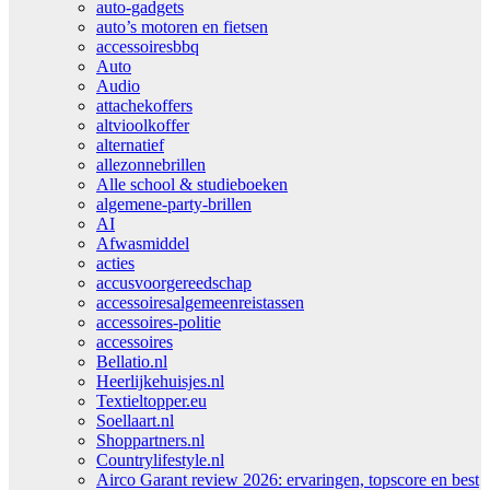
auto-gadgets
auto’s motoren en fietsen
accessoiresbbq
Auto
Audio
attachekoffers
altvioolkoffer
alternatief
allezonnebrillen
Alle school & studieboeken
algemene-party-brillen
AI
Afwasmiddel
acties
accusvoorgereedschap
accessoiresalgemeenreistassen
accessoires-politie
accessoires
Bellatio.nl
Heerlijkehuisjes.nl
Textieltopper.eu
Soellaart.nl
Shoppartners.nl
Countrylifestyle.nl
Airco Garant review 2026: ervaringen, topscore en best