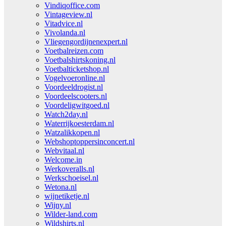
Vindiqoffice.com
Vintageview.nl
Vitadvice.nl
Vivolanda.nl
Vliegengordijnenexpert.nl
Voetbalreizen.com
Voetbalshirtskoning.nl
Voetbalticketshop.nl
Vogelvoeronline.nl
Voordeeldrogist.nl
Voordeelscooters.nl
Voordeligwitgoed.nl
Watch2day.nl
Waterrijkoesterdam.nl
Watzalikkopen.nl
Webshoptoppersinconcert.nl
Webvitaal.nl
Welcome.in
Werkoveralls.nl
Werkschoeisel.nl
Wetona.nl
wijnetiketje.nl
Wijny.nl
Wilder-land.com
Wildshirts.nl