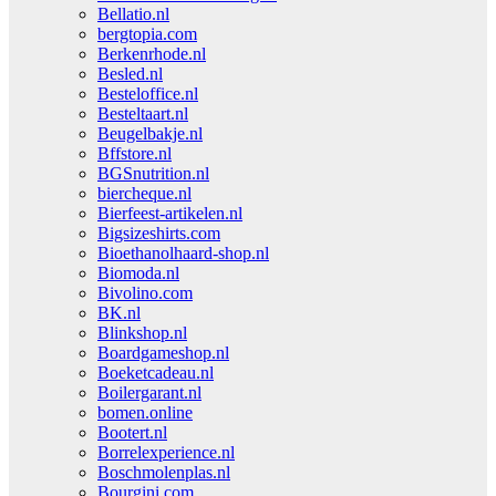
Bellatio.nl
bergtopia.com
Berkenrhode.nl
Besled.nl
Besteloffice.nl
Besteltaart.nl
Beugelbakje.nl
Bffstore.nl
BGSnutrition.nl
biercheque.nl
Bierfeest-artikelen.nl
Bigsizeshirts.com
Bioethanolhaard-shop.nl
Biomoda.nl
Bivolino.com
BK.nl
Blinkshop.nl
Boardgameshop.nl
Boeketcadeau.nl
Boilergarant.nl
bomen.online
Bootert.nl
Borrelexperience.nl
Boschmolenplas.nl
Bourgini.com