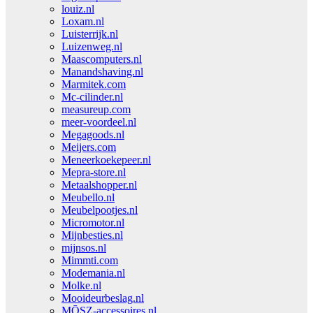
louiz.nl
Loxam.nl
Luisterrijk.nl
Luizenweg.nl
Maascomputers.nl
Manandshaving.nl
Marmitek.com
Mc-cilinder.nl
measureup.com
meer-voordeel.nl
Megagoods.nl
Meijers.com
Meneerkoekepeer.nl
Mepra-store.nl
Metaalshopper.nl
Meubello.nl
Meubelpootjes.nl
Micromotor.nl
Mijnbesties.nl
mijnsos.nl
Mimmti.com
Modemania.nl
Molke.nl
Mooideurbeslag.nl
MŌSZ-accessoires.nl