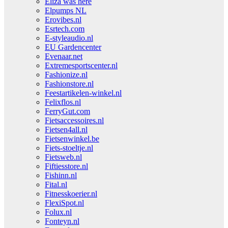
Eliza was here
Elpumps NL
Erovibes.nl
Esrtech.com
E-styleaudio.nl
EU Gardencenter
Evenaar.net
Extremesportscenter.nl
Fashionize.nl
Fashionstore.nl
Feestartikelen-winkel.nl
Felixflos.nl
FerryGut.com
Fietsaccessoires.nl
Fietsen4all.nl
Fietsenwinkel.be
Fiets-stoeltje.nl
Fietsweb.nl
Fiftiesstore.nl
Fishinn.nl
Fital.nl
Fitnesskoerier.nl
FlexiSpot.nl
Folux.nl
Fonteyn.nl