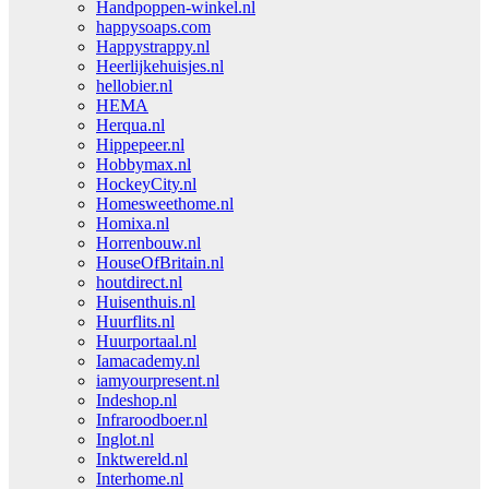
Handpoppen-winkel.nl
happysoaps.com
Happystrappy.nl
Heerlijkehuisjes.nl
hellobier.nl
HEMA
Herqua.nl
Hippepeer.nl
Hobbymax.nl
HockeyCity.nl
Homesweethome.nl
Homixa.nl
Horrenbouw.nl
HouseOfBritain.nl
houtdirect.nl
Huisenthuis.nl
Huurflits.nl
Huurportaal.nl
Iamacademy.nl
iamyourpresent.nl
Indeshop.nl
Infraroodboer.nl
Inglot.nl
Inktwereld.nl
Interhome.nl