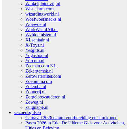
Winkelglutenvrij.nl
Wisualarm.com
wizardingworld.nl
Woefwoefsnacks.nl
Woewoe.nl
WorkWear4All.nl
Wybloemisten.nl
XLsanitair.nl
X-Toys.nl
Yesgifts.nl
Yogashop.nl
Yorcom.nl
Zeeman.com NL
Zekergemak.nl
Zerowaterfilter.com
Zoemmm.com
Zolemba.nl
Zonnerij.nl
Zorgeloos-studeren.nl
Zoweg.nl
Zuignapje.nl
seizoensgidsen
Carnaval 2026 datum voorbereiding en slim kopen
Pasen 2026 in Ede: De Ultieme Gids voor Activiteiten,
Uitjes en Beleving