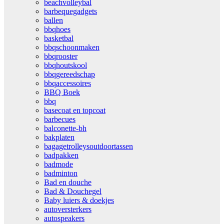
beachvolleybal
barbequegadgets
ballen
bbqhoes
basketbal
bbqschoonmaken
bbqrooster
bbqhoutskool
bbqgereedschap
bbqaccessoires
BBQ Boek
bbq
basecoat en topcoat
barbecues
balconette-bh
bakplaten
bagagetrolleysoutdoortassen
badpakken
badmode
badminton
Bad en douche
Bad & Douchegel
Baby luiers & doekjes
autoversterkers
autospeakers