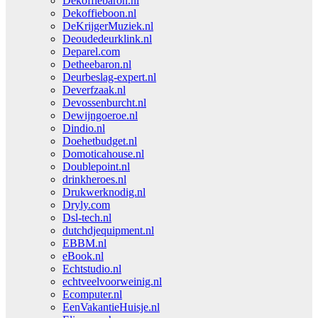
Dekoffiebaron.nl
Dekoffieboon.nl
DeKrijgerMuziek.nl
Deoudedeurklink.nl
Deparel.com
Detheebaron.nl
Deurbeslag-expert.nl
Deverfzaak.nl
Devossenburcht.nl
Dewijngoeroe.nl
Dindio.nl
Doehetbudget.nl
Domoticahouse.nl
Doublepoint.nl
drinkheroes.nl
Drukwerknodig.nl
Dryly.com
Dsl-tech.nl
dutchdjequipment.nl
EBBM.nl
eBook.nl
Echtstudio.nl
echtveelvoorweinig.nl
Ecomputer.nl
EenVakantieHuisje.nl