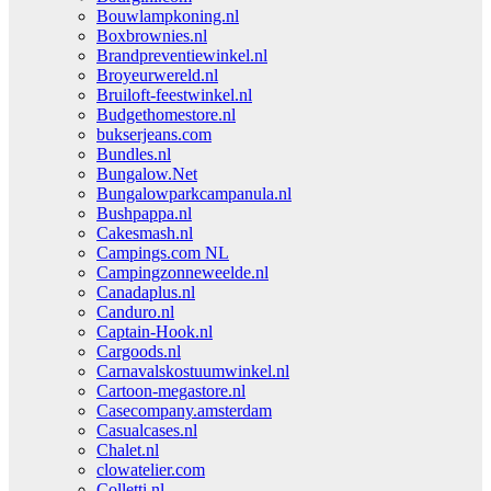
Bouwlampkoning.nl
Boxbrownies.nl
Brandpreventiewinkel.nl
Broyeurwereld.nl
Bruiloft-feestwinkel.nl
Budgethomestore.nl
bukserjeans.com
Bundles.nl
Bungalow.Net
Bungalowparkcampanula.nl
Bushpappa.nl
Cakesmash.nl
Campings.com NL
Campingzonneweelde.nl
Canadaplus.nl
Canduro.nl
Captain-Hook.nl
Cargoods.nl
Carnavalskostuumwinkel.nl
Cartoon-megastore.nl
Casecompany.amsterdam
Casualcases.nl
Chalet.nl
clowatelier.com
Colletti.nl