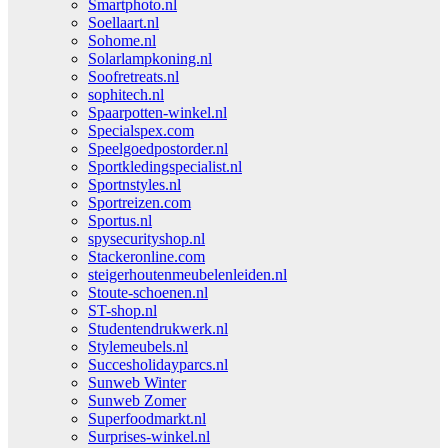
Smartphoto.nl
Soellaart.nl
Sohome.nl
Solarlampkoning.nl
Soofretreats.nl
sophitech.nl
Spaarpotten-winkel.nl
Specialspex.com
Speelgoedpostorder.nl
Sportkledingspecialist.nl
Sportnstyles.nl
Sportreizen.com
Sportus.nl
spysecurityshop.nl
Stackeronline.com
steigerhoutenmeubelenleiden.nl
Stoute-schoenen.nl
ST-shop.nl
Studentendrukwerk.nl
Stylemeubels.nl
Succesholidayparcs.nl
Sunweb Winter
Sunweb Zomer
Superfoodmarkt.nl
Surprises-winkel.nl