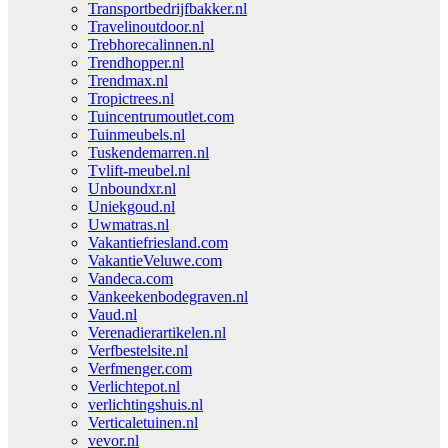
Transportbedrijfbakker.nl
Travelinoutdoor.nl
Trebhorecalinnen.nl
Trendhopper.nl
Trendmax.nl
Tropictrees.nl
Tuincentrumoutlet.com
Tuinmeubels.nl
Tuskendemarren.nl
Tvlift-meubel.nl
Unboundxr.nl
Uniekgoud.nl
Uwmatras.nl
Vakantiefriesland.com
VakantieVeluwe.com
Vandeca.com
Vankeekenbodegraven.nl
Vaud.nl
Verenadierartikelen.nl
Verfbestelsite.nl
Verfmenger.com
Verlichtepot.nl
verlichtingshuis.nl
Verticaletuinen.nl
vevor.nl