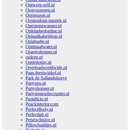
Ontwerp-zelf.nl
Oogvoororen.nl
Oomssport.nl
Oostendorp-muziek.nl
Opentopzwanger.nl
Opklapbedonline.nl
Oplaadkabelshop.nl
Oplabadje.nl
Optimaalwater.nl
Oranjeshopper.nl
osdorp.nl
Outlettoday.nl
Overloadworldwide.nl
Paas-feestwinkel.nl
Park de Sallandshoeve
Partypro.nl
Partyshopper.nl
Partytentendiscounter.nl
Pastaficio.nl
Peackinterior.com
PerfectBody.nl
Perfectlab.nl
Petsexclusive.nl
Pillowbuddies.nl