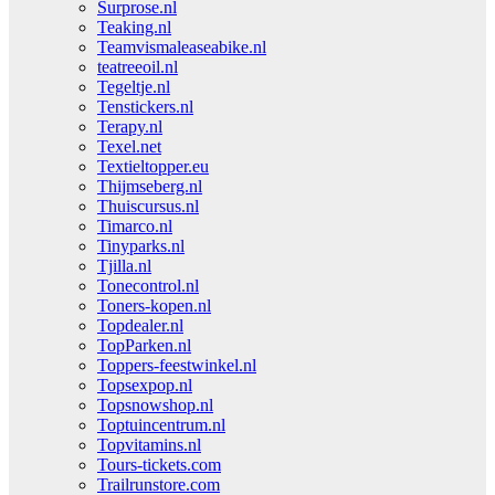
Surprose.nl
Teaking.nl
Teamvismaleaseabike.nl
teatreeoil.nl
Tegeltje.nl
Tenstickers.nl
Terapy.nl
Texel.net
Textieltopper.eu
Thijmseberg.nl
Thuiscursus.nl
Timarco.nl
Tinyparks.nl
Tjilla.nl
Tonecontrol.nl
Toners-kopen.nl
Topdealer.nl
TopParken.nl
Toppers-feestwinkel.nl
Topsexpop.nl
Topsnowshop.nl
Toptuincentrum.nl
Topvitamins.nl
Tours-tickets.com
Trailrunstore.com