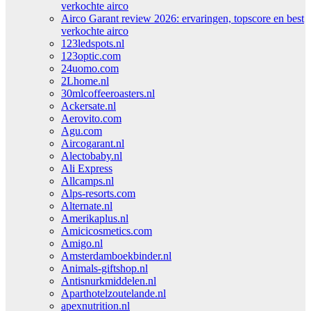
verkochte airco
Airco Garant review 2026: ervaringen, topscore en best
verkochte airco
123ledspots.nl
123optic.com
24uomo.com
2Lhome.nl
30mlcoffeeroasters.nl
Ackersate.nl
Aerovito.com
Agu.com
Aircogarant.nl
Alectobaby.nl
Ali Express
Allcamps.nl
Alps-resorts.com
Alternate.nl
Amerikaplus.nl
Amicicosmetics.com
Amigo.nl
Amsterdamboekbinder.nl
Animals-giftshop.nl
Antisnurkmiddelen.nl
Aparthotelzoutelande.nl
apexnutrition.nl