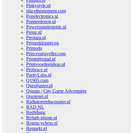
Pinhigh.nl
Pinkystyle.nl
placethemoment.com
Popelectronics.nl
Popperdepop.nl
Powersupplements.nl
Prepz.nl
Prestara.nl
Prijzenklopper.eu
Primodo
Princesstraveller.com
Printmijnstad.nl
Printvoordeelshop.nl
Probrace.nl
PurityLabs.nl
Q1905.com
Questjunior.nl
Qugato | City Game Adventures
Quotenet.nl
Radiatorendiscounter.nl
RAD NL
RedMagic
Refurb-phone.nl
Regencychess.nl
Remarkt.nl