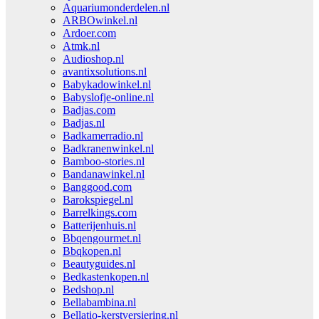
Aquariumonderdelen.nl
ARBOwinkel.nl
Ardoer.com
Atmk.nl
Audioshop.nl
avantixsolutions.nl
Babykadowinkel.nl
Babyslofje-online.nl
Badjas.com
Badjas.nl
Badkamerradio.nl
Badkranenwinkel.nl
Bamboo-stories.nl
Bandanawinkel.nl
Banggood.com
Barokspiegel.nl
Barrelkings.com
Batterijenhuis.nl
Bbqengourmet.nl
Bbqkopen.nl
Beautyguides.nl
Bedkastenkopen.nl
Bedshop.nl
Bellabambina.nl
Bellatio-kerstversiering.nl