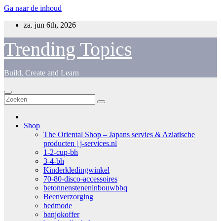
Ga naar de inhoud
za. jun 6th, 2026
Trending Topics
Build, Create and Learn
Shop
The Oriental Shop – Japans servies & Aziatische
producten | j-services.nl
1-2-cup-bh
3-4-bh
Kinderkledingwinkel
70-80-disco-accessoires
betonnensteneninbouwbbq
Beenverzorging
bedmode
banjokoffer