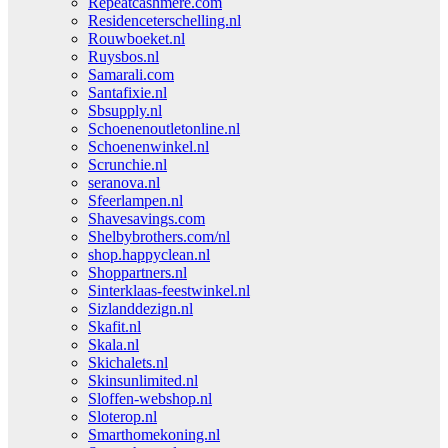
Repeatcashmere.com
Residenceterschelling.nl
Rouwboeket.nl
Ruysbos.nl
Samarali.com
Santafixie.nl
Sbsupply.nl
Schoenenoutletonline.nl
Schoenenwinkel.nl
Scrunchie.nl
seranova.nl
Sfeerlampen.nl
Shavesavings.com
Shelbybrothers.com/nl
shop.happyclean.nl
Shoppartners.nl
Sinterklaas-feestwinkel.nl
Sizlanddezign.nl
Skafit.nl
Skala.nl
Skichalets.nl
Skinsunlimited.nl
Sloffen-webshop.nl
Sloterop.nl
Smarthomekoning.nl