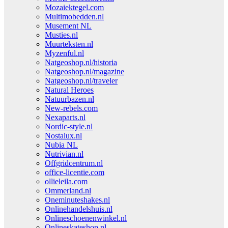
Mozaiektegel.com
Multimobedden.nl
Musement NL
Musties.nl
Muurteksten.nl
Myzenful.nl
Natgeoshop.nl/historia
Natgeoshop.nl/magazine
Natgeoshop.nl/traveler
Natural Heroes
Natuurbazen.nl
New-rebels.com
Nexaparts.nl
Nordic-style.nl
Nostalux.nl
Nubia NL
Nutrivian.nl
Offgridcentrum.nl
office-licentie.com
ollieleila.com
Ommerland.nl
Oneminuteshakes.nl
Onlinehandelshuis.nl
Onlineschoenenwinkel.nl
Onlineskateshop.nl