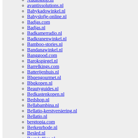
avantixsolutions.nl
Babykadowinkel.nl
Babyslofje-online.nl
Badjas.com
Badjas.nl
Badkamerradio.nl
Badkranenwinkel.nl
Bamboo-stories.nl
Bandanawinkel.nl
Banggood.com
Barokspiegel.nl
Barrelkings.com
Batterijenhuis.nl
Bbqengourmet.nl
Bbqkopen.nl
Beautyguides.nl
Bedkastenkopen.nl
Bedshop.nl
Bellabambina.nl
Bellatio-kerstversiering.nl
Bellatio.nl
bergtopia.com
Berkenrhode.nl
Besled.nl