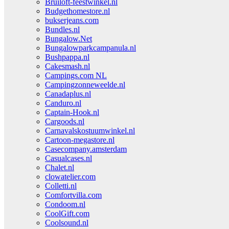
Bruiloft-feestwinkel.nl
Budgethomestore.nl
bukserjeans.com
Bundles.nl
Bungalow.Net
Bungalowparkcampanula.nl
Bushpappa.nl
Cakesmash.nl
Campings.com NL
Campingzonneweelde.nl
Canadaplus.nl
Canduro.nl
Captain-Hook.nl
Cargoods.nl
Carnavalskostuumwinkel.nl
Cartoon-megastore.nl
Casecompany.amsterdam
Casualcases.nl
Chalet.nl
clowatelier.com
Colletti.nl
Comfortvilla.com
Condoom.nl
CoolGift.com
Coolsound.nl