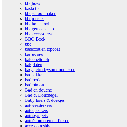
bbqhoes
basketbal
bbqschoonmaken
bbqrooster
bbqhoutskool
bbqgereedschap
bbqaccessoires
BBQ Boek
bbq
basecoat en topcoat
barbecues
balconette-bh
bakplaten
bagagetrolleysoutdoortassen
badpakken
badmode
badminton
Bad en douche
Bad & Douchegel
Baby luiers & doekjes
autoversterkers
autospeakers
auto-gadgets
auto’s motoren en fietsen
accessoiresbbq