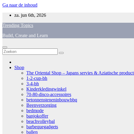
Ga naar de inhoud
za. jun 6th, 2026
Trending Topics
Build, Create and Learn
Shop
The Oriental Shop – Japans servies & Aziatische producten
1-2-cup-bh
3-4-bh
Kinderkledingwinkel
70-80-disco-accessoires
betonnensteneninbouwbbq
Beenverzorging
bedmode
banjokoffer
beachvolleybal
barbequegadgets
ballen