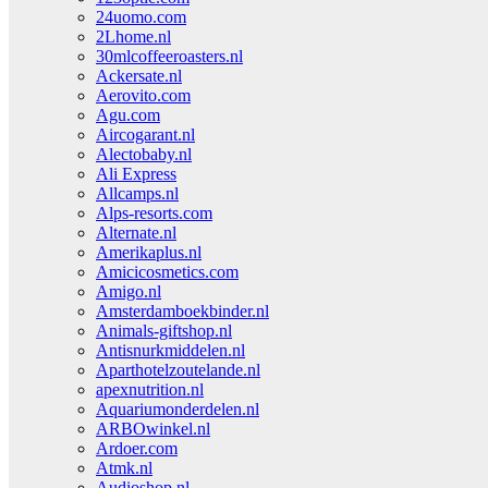
24uomo.com
2Lhome.nl
30mlcoffeeroasters.nl
Ackersate.nl
Aerovito.com
Agu.com
Aircogarant.nl
Alectobaby.nl
Ali Express
Allcamps.nl
Alps-resorts.com
Alternate.nl
Amerikaplus.nl
Amicicosmetics.com
Amigo.nl
Amsterdamboekbinder.nl
Animals-giftshop.nl
Antisnurkmiddelen.nl
Aparthotelzoutelande.nl
apexnutrition.nl
Aquariumonderdelen.nl
ARBOwinkel.nl
Ardoer.com
Atmk.nl
Audioshop.nl