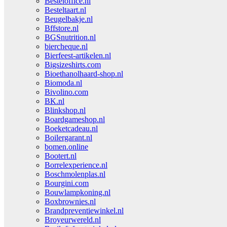
Besteloffice.nl
Besteltaart.nl
Beugelbakje.nl
Bffstore.nl
BGSnutrition.nl
biercheque.nl
Bierfeest-artikelen.nl
Bigsizeshirts.com
Bioethanolhaard-shop.nl
Biomoda.nl
Bivolino.com
BK.nl
Blinkshop.nl
Boardgameshop.nl
Boeketcadeau.nl
Boilergarant.nl
bomen.online
Bootert.nl
Borrelexperience.nl
Boschmolenplas.nl
Bourgini.com
Bouwlampkoning.nl
Boxbrownies.nl
Brandpreventiewinkel.nl
Broyeurwereld.nl