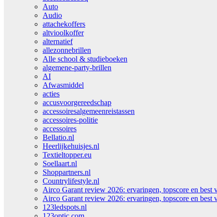
Auto
Audio
attachekoffers
altvioolkoffer
alternatief
allezonnebrillen
Alle school & studieboeken
algemene-party-brillen
AI
Afwasmiddel
acties
accusvoorgereedschap
accessoiresalgemeenreistassen
accessoires-politie
accessoires
Bellatio.nl
Heerlijkehuisjes.nl
Textieltopper.eu
Soellaart.nl
Shoppartners.nl
Countrylifestyle.nl
Airco Garant review 2026: ervaringen, topscore en best 
Airco Garant review 2026: ervaringen, topscore en best 
123ledspots.nl
123optic.com