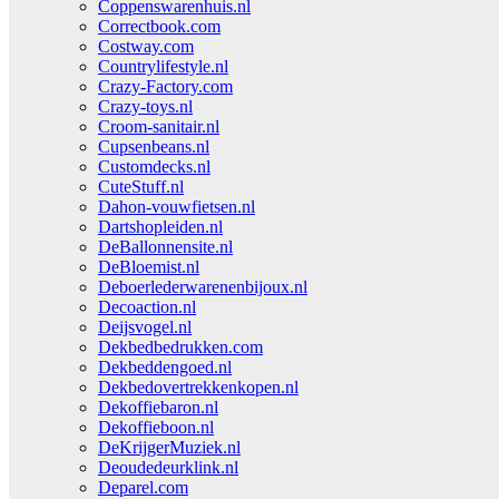
Coppenswarenhuis.nl
Correctbook.com
Costway.com
Countrylifestyle.nl
Crazy-Factory.com
Crazy-toys.nl
Croom-sanitair.nl
Cupsenbeans.nl
Customdecks.nl
CuteStuff.nl
Dahon-vouwfietsen.nl
Dartshopleiden.nl
DeBallonnensite.nl
DeBloemist.nl
Deboerlederwarenenbijoux.nl
Decoaction.nl
Deijsvogel.nl
Dekbedbedrukken.com
Dekbeddengoed.nl
Dekbedovertrekkenkopen.nl
Dekoffiebaron.nl
Dekoffieboon.nl
DeKrijgerMuziek.nl
Deoudedeurklink.nl
Deparel.com