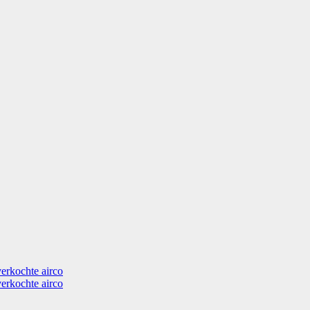
verkochte airco
verkochte airco