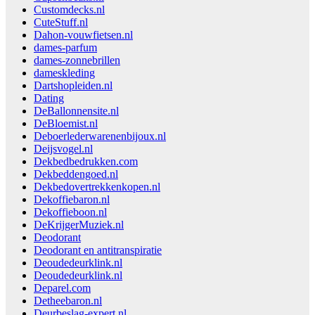
Customdecks.nl
CuteStuff.nl
Dahon-vouwfietsen.nl
dames-parfum
dames-zonnebrillen
dameskleding
Dartshopleiden.nl
Dating
DeBallonnensite.nl
DeBloemist.nl
Deboerlederwarenenbijoux.nl
Deijsvogel.nl
Dekbedbedrukken.com
Dekbeddengoed.nl
Dekbedovertrekkenkopen.nl
Dekoffiebaron.nl
Dekoffieboon.nl
DeKrijgerMuziek.nl
Deodorant
Deodorant en antitranspiratie
Deoudedeurklink.nl
Deoudedeurklink.nl
Deparel.com
Detheebaron.nl
Deurbeslag-expert.nl