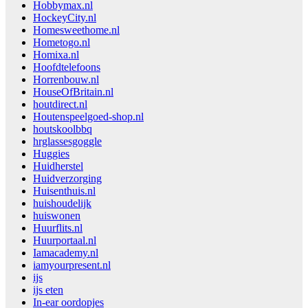
Hobbymax.nl
HockeyCity.nl
Homesweethome.nl
Hometogo.nl
Homixa.nl
Hoofdtelefoons
Horrenbouw.nl
HouseOfBritain.nl
houtdirect.nl
Houtenspeelgoed-shop.nl
houtskoolbbq
hrglassesgoggle
Huggies
Huidherstel
Huidverzorging
Huisenthuis.nl
huishoudelijk
huiswonen
Huurflits.nl
Huurportaal.nl
Iamacademy.nl
iamyourpresent.nl
ijs
ijs eten
In-ear oordopjes