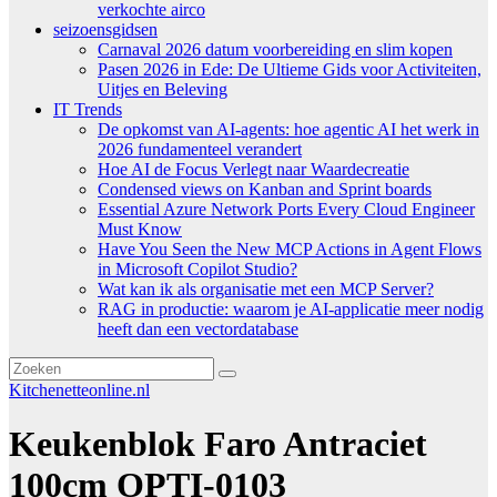
verkochte airco
seizoensgidsen
Carnaval 2026 datum voorbereiding en slim kopen
Pasen 2026 in Ede: De Ultieme Gids voor Activiteiten,
Uitjes en Beleving
IT Trends
De opkomst van AI-agents: hoe agentic AI het werk in
2026 fundamenteel verandert
Hoe AI de Focus Verlegt naar Waardecreatie
Condensed views on Kanban and Sprint boards
Essential Azure Network Ports Every Cloud Engineer
Must Know
Have You Seen the New MCP Actions in Agent Flows
in Microsoft Copilot Studio?
Wat kan ik als organisatie met een MCP Server?
RAG in productie: waarom je AI-applicatie meer nodig
heeft dan een vectordatabase
Kitchenetteonline.nl
Keukenblok Faro Antraciet
100cm OPTI-0103