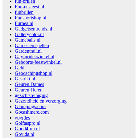
fun-brillen
Fun-en-feest.nl
funbrillen
Funsportshop.nl
Furnea.nl
Gadgetsentrends.nl
Gallerycolor.nl
Gameballs.nl
Games en spellen
Gardentrail.nl
Gay-pride-winkel.nl
Geboorte-feestwinkel.nl
Geld
Geocachingshop.nl
Gestrikt.nl
Geuren Dames
Geuren Heren
gezichtsreiniging
Gezondheid en verzorging
Glampings.com
Gocashmere.com
goggles
Golftaspro.nl
Good4fun.nl
Govida.nl