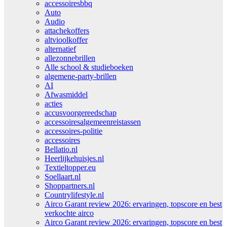
accessoiresbbq
Auto
Audio
attachekoffers
altvioolkoffer
alternatief
allezonnebrillen
Alle school & studieboeken
algemene-party-brillen
AI
Afwasmiddel
acties
accusvoorgereedschap
accessoiresalgemeenreistassen
accessoires-politie
accessoires
Bellatio.nl
Heerlijkehuisjes.nl
Textieltopper.eu
Soellaart.nl
Shoppartners.nl
Countrylifestyle.nl
Airco Garant review 2026: ervaringen, topscore en best
verkochte airco
Airco Garant review 2026: ervaringen, topscore en best