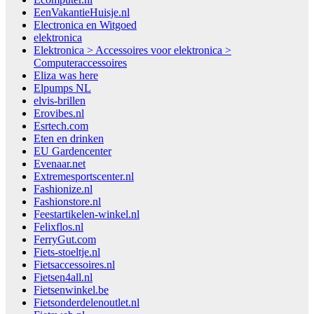
EenVakantieHuisje.nl
Electronica en Witgoed
elektronica
Elektronica > Accessoires voor elektronica >
Computeraccessoires
Eliza was here
Elpumps NL
elvis-brillen
Erovibes.nl
Esrtech.com
Eten en drinken
EU Gardencenter
Evenaar.net
Extremesportscenter.nl
Fashionize.nl
Fashionstore.nl
Feestartikelen-winkel.nl
Felixflos.nl
FerryGut.com
Fiets-stoeltje.nl
Fietsaccessoires.nl
Fietsen4all.nl
Fietsenwinkel.be
Fietsonderdelenoutlet.nl