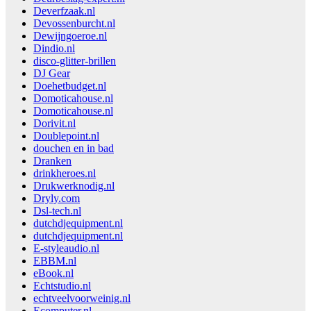
Deverfzaak.nl
Devossenburcht.nl
Dewijngoeroe.nl
Dindio.nl
disco-glitter-brillen
DJ Gear
Doehetbudget.nl
Domoticahouse.nl
Domoticahouse.nl
Dorivit.nl
Doublepoint.nl
douchen en in bad
Dranken
drinkheroes.nl
Drukwerknodig.nl
Dryly.com
Dsl-tech.nl
dutchdjequipment.nl
dutchdjequipment.nl
E-styleaudio.nl
EBBM.nl
eBook.nl
Echtstudio.nl
echtveelvoorweinig.nl
Ecomputer.nl