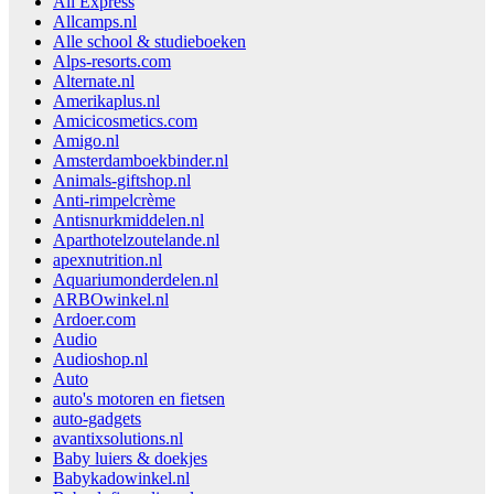
Ali Express
Allcamps.nl
Alle school & studieboeken
Alps-resorts.com
Alternate.nl
Amerikaplus.nl
Amicicosmetics.com
Amigo.nl
Amsterdamboekbinder.nl
Animals-giftshop.nl
Anti-rimpelcrème
Antisnurkmiddelen.nl
Aparthotelzoutelande.nl
apexnutrition.nl
Aquariumonderdelen.nl
ARBOwinkel.nl
Ardoer.com
Audio
Audioshop.nl
Auto
auto's motoren en fietsen
auto-gadgets
avantixsolutions.nl
Baby luiers & doekjes
Babykadowinkel.nl