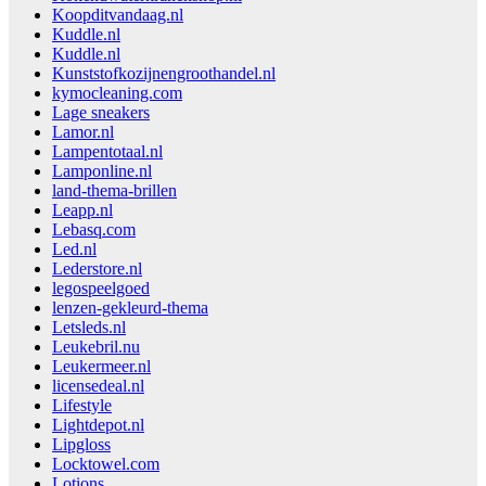
Koopditvandaag.nl
Kuddle.nl
Kuddle.nl
Kunststofkozijnengroothandel.nl
kymocleaning.com
Lage sneakers
Lamor.nl
Lampentotaal.nl
Lamponline.nl
land-thema-brillen
Leapp.nl
Lebasq.com
Led.nl
Lederstore.nl
legospeelgoed
lenzen-gekleurd-thema
Letsleds.nl
Leukebril.nu
Leukermeer.nl
licensedeal.nl
Lifestyle
Lightdepot.nl
Lipgloss
Locktowel.com
Lotions