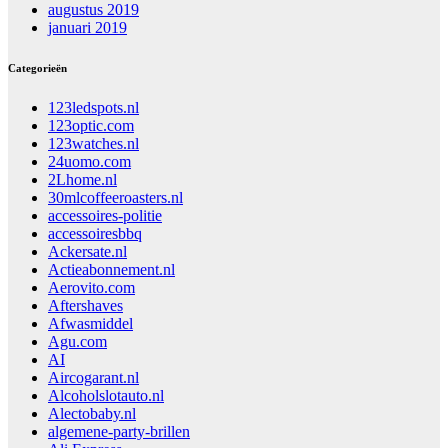
augustus 2019
januari 2019
Categorieën
123ledspots.nl
123optic.com
123watches.nl
24uomo.com
2Lhome.nl
30mlcoffeeroasters.nl
accessoires-politie
accessoiresbbq
Ackersate.nl
Actieabonnement.nl
Aerovito.com
Aftershaves
Afwasmiddel
Agu.com
AI
Aircogarant.nl
Alcoholslotauto.nl
Alectobaby.nl
algemene-party-brillen