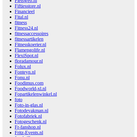
Fietsweb.nl
Fiftiesstore.nl
Financieel
Fital.nl
fitness
Fitness24.nl
fitnessaccessoires
fitnessartikelen
Fitnesskoerier.nl
Flamengolife.nl
FlexiSpot.nl
floradamour.nl
Folux.nl
Fonteyn.nl
Fonu.nl
Foodimus.com
Foodworld-xl.nl
Fopartikelenwinkel.nl
foto
Foto-in-glas.nl
Fotodevakman.nl
Fotofabriek.nl
Fotogeschenk.nl
Fr-fanshop.nl
Fritz-Events.nl