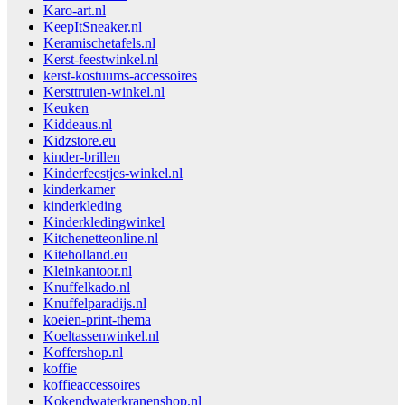
Karo-art.nl
KeepItSneaker.nl
Keramischetafels.nl
Kerst-feestwinkel.nl
kerst-kostuums-accessoires
Kersttruien-winkel.nl
Keuken
Kiddeaus.nl
Kidzstore.eu
kinder-brillen
Kinderfeestjes-winkel.nl
kinderkamer
kinderkleding
Kinderkledingwinkel
Kitchenetteonline.nl
Kiteholland.eu
Kleinkantoor.nl
Knuffelkado.nl
Knuffelparadijs.nl
koeien-print-thema
Koeltassenwinkel.nl
Koffershop.nl
koffie
koffieaccessoires
Kokendwaterkranenshop.nl