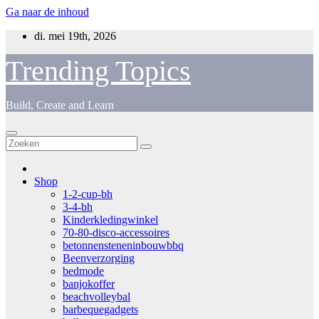
Ga naar de inhoud
di. mei 19th, 2026
Trending Topics
Build, Create and Learn
Shop
1-2-cup-bh
3-4-bh
Kinderkledingwinkel
70-80-disco-accessoires
betonnensteneninbouwbbq
Beenverzorging
bedmode
banjokoffer
beachvolleybal
barbequegadgets