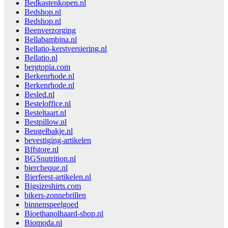
Bedkastenkopen.nl
Bedshop.nl
Bedshop.nl
Beenverzorging
Bellabambina.nl
Bellatio-kerstversiering.nl
Bellatio.nl
bergtopia.com
Berkenrhode.nl
Berkenrhode.nl
Besled.nl
Besteloffice.nl
Besteltaart.nl
Bestpillow.nl
Beugelbakje.nl
bevestiging-artikelen
Bffstore.nl
BGSnutrition.nl
biercheque.nl
Bierfeest-artikelen.nl
Bigsizeshirts.com
bikers-zonnebrillen
binnenspeelgoed
Bioethanolhaard-shop.nl
Biomoda.nl