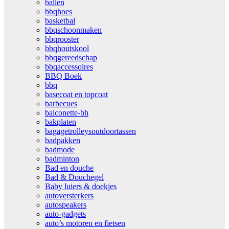
ballen
bbqhoes
basketbal
bbqschoonmaken
bbqrooster
bbqhoutskool
bbqgereedschap
bbqaccessoires
BBQ Boek
bbq
basecoat en topcoat
barbecues
balconette-bh
bakplaten
bagagetrolleysoutdoortassen
badpakken
badmode
badminton
Bad en douche
Bad & Douchegel
Baby luiers & doekjes
autoversterkers
autospeakers
auto-gadgets
auto’s motoren en fietsen