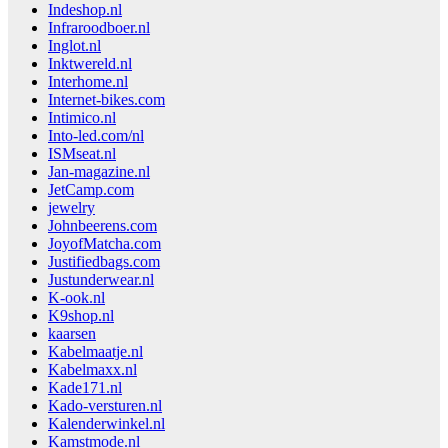
Indeshop.nl
Infraroodboer.nl
Inglot.nl
Inktwereld.nl
Interhome.nl
Internet-bikes.com
Intimico.nl
Into-led.com/nl
ISMseat.nl
Jan-magazine.nl
JetCamp.com
jewelry
Johnbeerens.com
JoyofMatcha.com
Justifiedbags.com
Justunderwear.nl
K-ook.nl
K9shop.nl
kaarsen
Kabelmaatje.nl
Kabelmaxx.nl
Kade171.nl
Kado-versturen.nl
Kalenderwinkel.nl
Kamstmode.nl