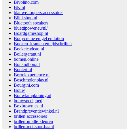
Bivolino.com
BK.nl
blauwe-toppers-accessoires
Blinkshop.nl
Bluetooth speakers
bluettipower.eu/nl/
Boardgameshop.nl
Bodycreme en gel en lotion
Boeken, kranten en tijdschriften
Boeketcadeau.nl
Boilergarant.nl
bomen.online
Bonandbon.nl
Bootert.nl
Borrelexperience.nl
Boschmolenplas.nl
Bourgini.com
Bouw
Bouwlampkoning.nl
bouwspeelgoed
Boxbrownies.nl
Brandpreventiewinkel.nl
brillen-accessoires
brillen-in-alle-kleuren
brillen-met-snor-baard