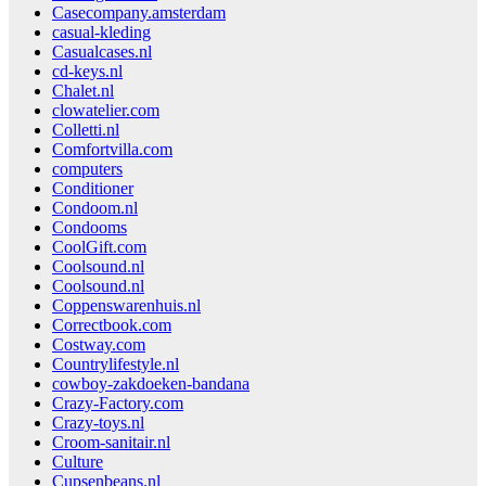
Casecompany.amsterdam
casual-kleding
Casualcases.nl
cd-keys.nl
Chalet.nl
clowatelier.com
Colletti.nl
Comfortvilla.com
computers
Conditioner
Condoom.nl
Condooms
CoolGift.com
Coolsound.nl
Coolsound.nl
Coppenswarenhuis.nl
Correctbook.com
Costway.com
Countrylifestyle.nl
cowboy-zakdoeken-bandana
Crazy-Factory.com
Crazy-toys.nl
Croom-sanitair.nl
Culture
Cupsenbeans.nl