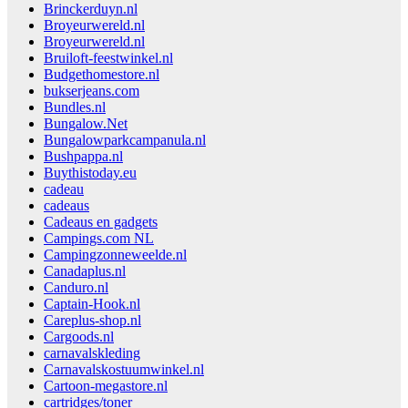
Brinckerduyn.nl
Broyeurwereld.nl
Broyeurwereld.nl
Bruiloft-feestwinkel.nl
Budgethomestore.nl
bukserjeans.com
Bundles.nl
Bungalow.Net
Bungalowparkcampanula.nl
Bushpappa.nl
Buythistoday.eu
cadeau
cadeaus
Cadeaus en gadgets
Campings.com NL
Campingzonneweelde.nl
Canadaplus.nl
Canduro.nl
Captain-Hook.nl
Careplus-shop.nl
Cargoods.nl
carnavalskleding
Carnavalskostuumwinkel.nl
Cartoon-megastore.nl
cartridges/toner