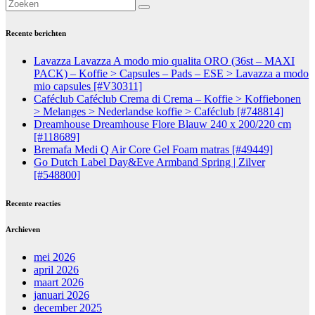
Recente berichten
Lavazza Lavazza A modo mio qualita ORO (36st – MAXI
PACK) – Koffie > Capsules – Pads – ESE > Lavazza a modo
mio capsules [#V30311]
Caféclub Caféclub Crema di Crema – Koffie > Koffiebonen
> Melanges > Nederlandse koffie > Caféclub [#748814]
Dreamhouse Dreamhouse Flore Blauw 240 x 200/220 cm
[#118689]
Bremafa Medi Q Air Core Gel Foam matras [#49449]
Go Dutch Label Day&Eve Armband Spring | Zilver
[#548800]
Recente reacties
Archieven
mei 2026
april 2026
maart 2026
januari 2026
december 2025