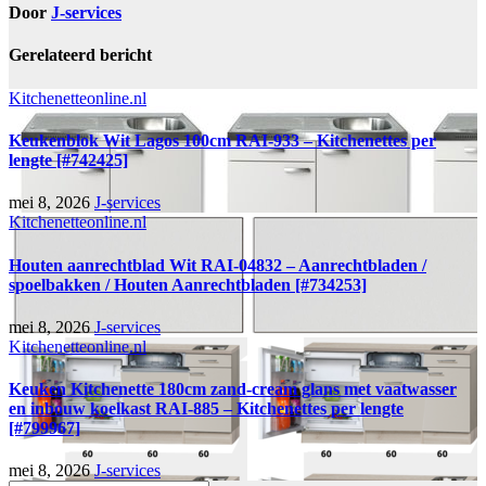
Door
J-services
Gerelateerd bericht
Kitchenetteonline.nl
Keukenblok Wit Lagos 100cm RAI-933 – Kitchenettes per
lengte [#742425]
mei 8, 2026
J-services
Kitchenetteonline.nl
Houten aanrechtblad Wit RAI-04832 – Aanrechtbladen /
spoelbakken / Houten Aanrechtbladen [#734253]
mei 8, 2026
J-services
Kitchenetteonline.nl
Keuken Kitchenette 180cm zand-cream glans met vaatwasser
en inbouw koelkast RAI-885 – Kitchenettes per lengte
[#799967]
mei 8, 2026
J-services