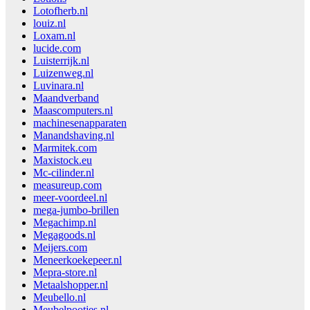
Lotofherb.nl
louiz.nl
Loxam.nl
lucide.com
Luisterrijk.nl
Luizenweg.nl
Luvinara.nl
Maandverband
Maascomputers.nl
machinesenapparaten
Manandshaving.nl
Marmitek.com
Maxistock.eu
Mc-cilinder.nl
measureup.com
meer-voordeel.nl
mega-jumbo-brillen
Megachimp.nl
Megagoods.nl
Meijers.com
Meneerkoekepeer.nl
Mepra-store.nl
Metaalshopper.nl
Meubello.nl
Meubelpootjes.nl