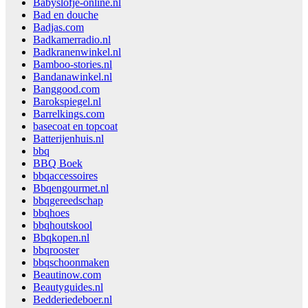
Babyslofje-online.nl
Bad en douche
Badjas.com
Badkamerradio.nl
Badkranenwinkel.nl
Bamboo-stories.nl
Bandanawinkel.nl
Banggood.com
Barokspiegel.nl
Barrelkings.com
basecoat en topcoat
Batterijenhuis.nl
bbq
BBQ Boek
bbqaccessoires
Bbqengourmet.nl
bbqgereedschap
bbqhoes
bbqhoutskool
Bbqkopen.nl
bbqrooster
bbqschoonmaken
Beautinow.com
Beautyguides.nl
Bedderiedeboer.nl