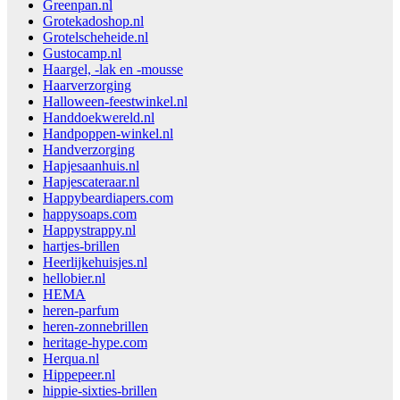
Greenpan.nl
Grotekadoshop.nl
Grotelscheheide.nl
Gustocamp.nl
Haargel, -lak en -mousse
Haarverzorging
Halloween-feestwinkel.nl
Handdoekwereld.nl
Handpoppen-winkel.nl
Handverzorging
Hapjesaanhuis.nl
Hapjescateraar.nl
Happybeardiapers.com
happysoaps.com
Happystrappy.nl
hartjes-brillen
Heerlijkehuisjes.nl
hellobier.nl
HEMA
heren-parfum
heren-zonnebrillen
heritage-hype.com
Herqua.nl
Hippepeer.nl
hippie-sixties-brillen