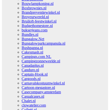
Bouwlampkoning.nl
Boxbrownies.nl
Brandpreventiewinkel.nl
Broyeurwereld.nl
Bruiloft-feestwinkel.nl
Budgethomestore.nl
bukserjeans.com
Bundles.nl
Bungalow.Net
Bungalowparkcampanula.nl
Bushpappa.nl
Cakesmash.nl
Campings.com NL
Campingzonneweelde.nl
Canadaplus.nl
Canduro.nl
Captain-Hook.nl
Cargoods.nl
Carnavalskostuumwinkel.nl
Cartoon-megastore.nl
Casecompany.amsterdam
Casualcases.nl
Chalet.nl
clowatelier.com
Colletti.nl