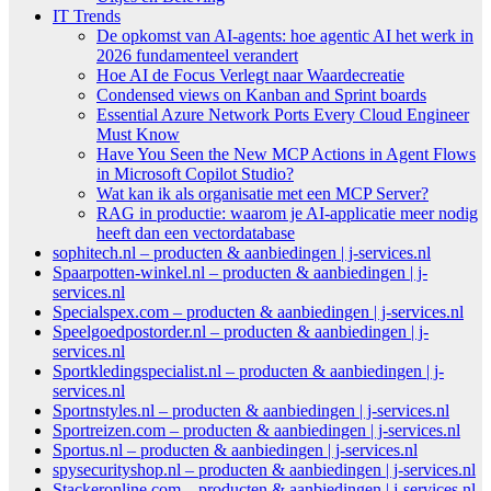
IT Trends
De opkomst van AI-agents: hoe agentic AI het werk in
2026 fundamenteel verandert
Hoe AI de Focus Verlegt naar Waardecreatie
Condensed views on Kanban and Sprint boards
Essential Azure Network Ports Every Cloud Engineer
Must Know
Have You Seen the New MCP Actions in Agent Flows
in Microsoft Copilot Studio?
Wat kan ik als organisatie met een MCP Server?
RAG in productie: waarom je AI-applicatie meer nodig
heeft dan een vectordatabase
sophitech.nl – producten & aanbiedingen | j-services.nl
Spaarpotten-winkel.nl – producten & aanbiedingen | j-
services.nl
Specialspex.com – producten & aanbiedingen | j-services.nl
Speelgoedpostorder.nl – producten & aanbiedingen | j-
services.nl
Sportkledingspecialist.nl – producten & aanbiedingen | j-
services.nl
Sportnstyles.nl – producten & aanbiedingen | j-services.nl
Sportreizen.com – producten & aanbiedingen | j-services.nl
Sportus.nl – producten & aanbiedingen | j-services.nl
spysecurityshop.nl – producten & aanbiedingen | j-services.nl
Stackeronline.com – producten & aanbiedingen | j-services.nl