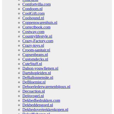
Comfortvilla.com
Condoom.nl
CoolGift.com
Coolsound.nl
Coppenswarenhuis.nl
Correctbook.com
Costway.com
Countrylifestyle.nl
Crazy-Factory.com
Crazy-toys.nl
Croom-sanitair.nl
Cupsenbeans.nl
Customdecks.nl
CuteStuff.nl
Dahon-vouwfietsen.nl
Dartshopleiden.nl
DeBallonnensite.nl
DeBloemist.nl
Deboerlederwarenenbijoux.nl
Decoaction.nl
Deijsvogel.nl
Dekbedbedrukken.com
Dekbeddengoed.nl
Dekbedovertrekkenkopen.nl