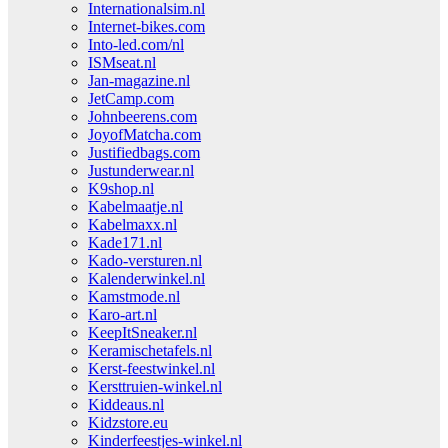
Internationalsim.nl
Internet-bikes.com
Into-led.com/nl
ISMseat.nl
Jan-magazine.nl
JetCamp.com
Johnbeerens.com
JoyofMatcha.com
Justifiedbags.com
Justunderwear.nl
K9shop.nl
Kabelmaatje.nl
Kabelmaxx.nl
Kade171.nl
Kado-versturen.nl
Kalenderwinkel.nl
Kamstmode.nl
Karo-art.nl
KeepItSneaker.nl
Keramischetafels.nl
Kerst-feestwinkel.nl
Kersttruien-winkel.nl
Kiddeaus.nl
Kidzstore.eu
Kinderfeestjes-winkel.nl