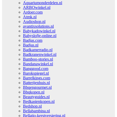
Aquariumonderdelen.nl
ARBOwinkel.nl
Ardoer.com
Atmk.nl
Audioshop.nl
avantixsolutions.nl
Babykadowinkel.nl
Babyslofje-online.nl
Badjas.com
Badjas.nl
Badkamerradio.nl
Badkranenwinkel.nl
Bamboo-stories.nl
Bandanawinkel.nl
Banggood.com
Barokspiegel.nl
Barrelkings.com
Batterijenhuis.nl
Bbqengourmet.nl
Bbqkopen.nl
Beautyguides.nl
Bedkastenkopen.nl
Bedshop.nl
Bellabambina.nl
Bellatio-kerstversiering.nl