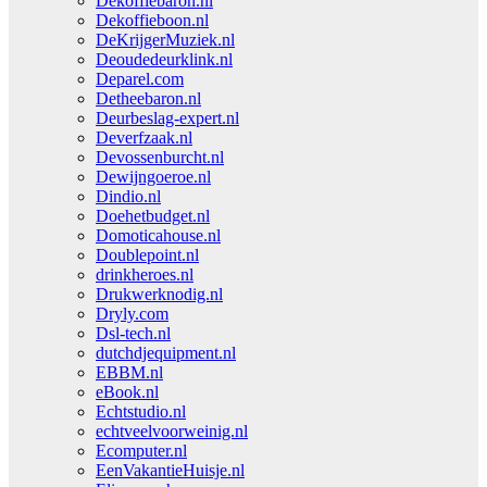
Dekoffiebaron.nl
Dekoffieboon.nl
DeKrijgerMuziek.nl
Deoudedeurklink.nl
Deparel.com
Detheebaron.nl
Deurbeslag-expert.nl
Deverfzaak.nl
Devossenburcht.nl
Dewijngoeroe.nl
Dindio.nl
Doehetbudget.nl
Domoticahouse.nl
Doublepoint.nl
drinkheroes.nl
Drukwerknodig.nl
Dryly.com
Dsl-tech.nl
dutchdjequipment.nl
EBBM.nl
eBook.nl
Echtstudio.nl
echtveelvoorweinig.nl
Ecomputer.nl
EenVakantieHuisje.nl