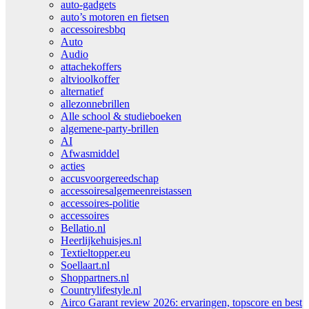
auto-gadgets
auto’s motoren en fietsen
accessoiresbbq
Auto
Audio
attachekoffers
altvioolkoffer
alternatief
allezonnebrillen
Alle school & studieboeken
algemene-party-brillen
AI
Afwasmiddel
acties
accusvoorgereedschap
accessoiresalgemeenreistassen
accessoires-politie
accessoires
Bellatio.nl
Heerlijkehuisjes.nl
Textieltopper.eu
Soellaart.nl
Shoppartners.nl
Countrylifestyle.nl
Airco Garant review 2026: ervaringen, topscore en best