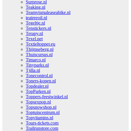
Surprose.nl
Teaking.nl
Teamvismaleaseabike.nl
teatreeoil.nl
Tegeltje.nl
Tenstickers.nl
Terapy.nl
Texel.net
Textieltopper.eu
Thijmseberg.nl
Thuiscursus.nl
Timarco.nl
Tinyparks.nl
Tjilla.nl
Tonecontrol.nl
Toners-kopen.nl
Topdealer.nl
TopParken.nl
Toppers-feestwinkel.nl
Topsexpop.nl
Topsnowshop.nl
Toptuincentrum.nl
Topvitamins.nl
Tours-tickets.com
Trailrunstore.com