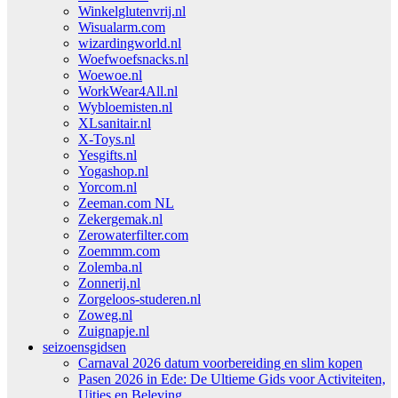
Winkelglutenvrij.nl
Wisualarm.com
wizardingworld.nl
Woefwoefsnacks.nl
Woewoe.nl
WorkWear4All.nl
Wybloemisten.nl
XLsanitair.nl
X-Toys.nl
Yesgifts.nl
Yogashop.nl
Yorcom.nl
Zeeman.com NL
Zekergemak.nl
Zerowaterfilter.com
Zoemmm.com
Zolemba.nl
Zonnerij.nl
Zorgeloos-studeren.nl
Zoweg.nl
Zuignapje.nl
seizoensgidsen
Carnaval 2026 datum voorbereiding en slim kopen
Pasen 2026 in Ede: De Ultieme Gids voor Activiteiten,
Uitjes en Beleving