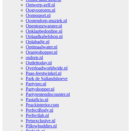
Ontwerp-zelf.nl
Oogvoororen.nl
Oomssport.nl
Oostendorp-muziek.nl
Opentopzwanger.nl
Opklapbedonline.nl
Oplaadkabelshop.nl
Oplabadje.nl
Optimaalwater.nl
Oranjeshopper.nl
osdorp.nl
Outlettoday.nl
Overloadworldwide.nl
Paas-feestwinkel.nl
Park de Sallandshoeve
Partypro.nl
Partyshopper.nl
Partytentendiscounter.nl
Pastaficio.nl
Peackinterior.com
PerfectBody.nl
Perfectlab.nl
Petsexclusive.nl
Pillowbuddies.nl