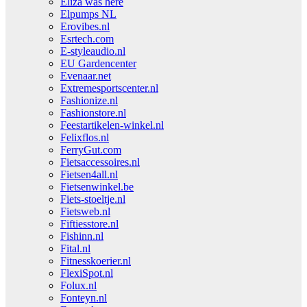
Eliza was here
Elpumps NL
Erovibes.nl
Esrtech.com
E-styleaudio.nl
EU Gardencenter
Evenaar.net
Extremesportscenter.nl
Fashionize.nl
Fashionstore.nl
Feestartikelen-winkel.nl
Felixflos.nl
FerryGut.com
Fietsaccessoires.nl
Fietsen4all.nl
Fietsenwinkel.be
Fiets-stoeltje.nl
Fietsweb.nl
Fiftiesstore.nl
Fishinn.nl
Fital.nl
Fitnesskoerier.nl
FlexiSpot.nl
Folux.nl
Fonteyn.nl