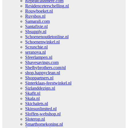
Repeatcashmere.com
Residenceterschelling.nl
Rouwboeket.nl
Ruysbos.nl
Samarali.com
Santafixie.nl
Sbsupply.nl
Schoenenoutletonline.nl
Schoenenwinkel.nl
Scrunchie.nl
seranova.nl
Sfeerlampen.nl
Shavesavings.com
Shelbybrothers.com/nl
shop.happyclean.nl
Shoppartners.nl
Sinterklaas-feestwinkel.nl
Sizlanddezign.nl
Skafit.nl
Skala.nl
Skichalets.nl
Skinsunlimited.nl
Sloffen-webshop.nl
Sloterop.nl
Smarthomekoning.nl