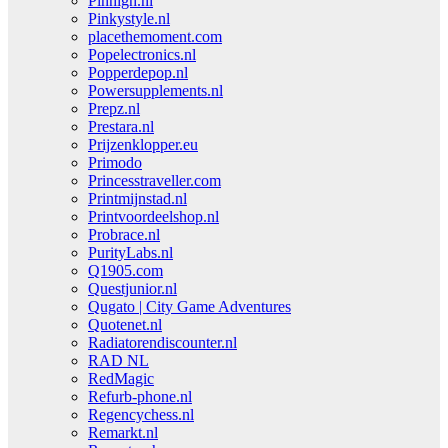
Pinhigh.nl
Pinkystyle.nl
placethemoment.com
Popelectronics.nl
Popperdepop.nl
Powersupplements.nl
Prepz.nl
Prestara.nl
Prijzenklopper.eu
Primodo
Princesstraveller.com
Printmijnstad.nl
Printvoordeelshop.nl
Probrace.nl
PurityLabs.nl
Q1905.com
Questjunior.nl
Qugato | City Game Adventures
Quotenet.nl
Radiatorendiscounter.nl
RAD NL
RedMagic
Refurb-phone.nl
Regencychess.nl
Remarkt.nl