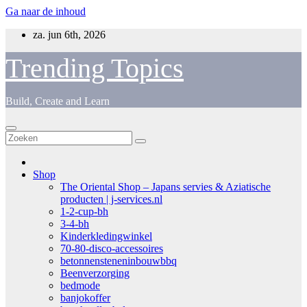
Ga naar de inhoud
za. jun 6th, 2026
Trending Topics
Build, Create and Learn
Shop
The Oriental Shop – Japans servies & Aziatische
producten | j-services.nl
1-2-cup-bh
3-4-bh
Kinderkledingwinkel
70-80-disco-accessoires
betonnensteneninbouwbbq
Beenverzorging
bedmode
banjokoffer