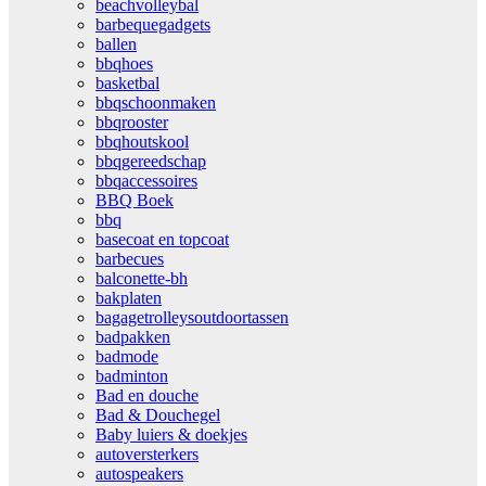
beachvolleybal
barbequegadgets
ballen
bbqhoes
basketbal
bbqschoonmaken
bbqrooster
bbqhoutskool
bbqgereedschap
bbqaccessoires
BBQ Boek
bbq
basecoat en topcoat
barbecues
balconette-bh
bakplaten
bagagetrolleysoutdoortassen
badpakken
badmode
badminton
Bad en douche
Bad & Douchegel
Baby luiers & doekjes
autoversterkers
autospeakers