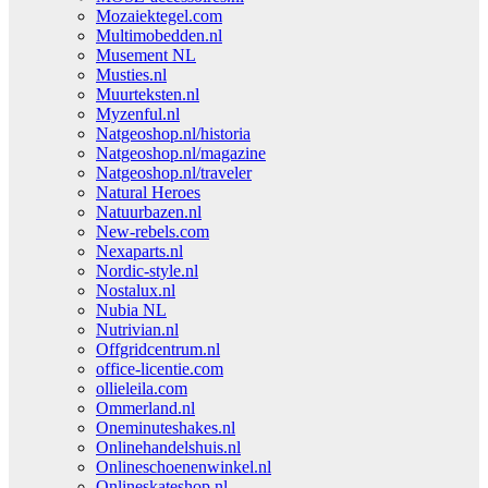
Mozaiektegel.com
Multimobedden.nl
Musement NL
Musties.nl
Muurteksten.nl
Myzenful.nl
Natgeoshop.nl/historia
Natgeoshop.nl/magazine
Natgeoshop.nl/traveler
Natural Heroes
Natuurbazen.nl
New-rebels.com
Nexaparts.nl
Nordic-style.nl
Nostalux.nl
Nubia NL
Nutrivian.nl
Offgridcentrum.nl
office-licentie.com
ollieleila.com
Ommerland.nl
Oneminuteshakes.nl
Onlinehandelshuis.nl
Onlineschoenenwinkel.nl
Onlineskateshop.nl