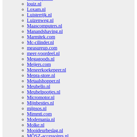
louiz.nl
Loxam.nl
Luisterrijk.nl
Luizenweg.nl
Maascomputers.nl
Manandshaving.nl
Marmitek.com
Mc-cilinder.nl
measureup.com
meer-voordeel.nl
Megagoods.nl
Meijers.com
Meneerkoekepeer.nl
Mepra-store.nl
Metaalshopper.nl
Meubello.nl
Meubelpootjes.nl
Micromotor.nl
Mijnbesties.nl
mijnsos.nl
Mimmti.com
Modemania.nl
Molke.nl
Mooideurbeslag.nl
MŌSZ-accessoires.nl