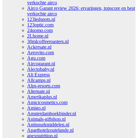
verkochte airco
Airco Garant review 2026: ervaringen, topscore en best
verkochte airco
123ledspots.nl
123optic.com
24uomo.com
2Lhome.nl
30mlcoffeeroasters.nl
Ackersate.nl
Aerovito.com
Agu.com
Aircogarant.nl
Alectobaby.nl
Ali Express
Allcamps.nl
Alps-resorts.com
Alternate.nl
Amerikaplus.nl
Amicicosmetics.com
Amigo.nl
Amsterdamboekbinder.nl
Animals-giftshop.nl
Antisnurkmiddelen.nl
Aparthotelzoutelande.nl
apexnutrition.nl