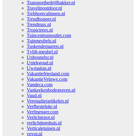
Transportbedrijfbakker.nl
Travelinoutdoor.nl
Trebhorecalinnen.nl
Trendhopper.nl
Trendmax.nl
Tropictrees.nl
Tuincentrumoutlet.com
Tuinmeubels.nl
Tuskendemarren.nl
Tvlift-meubel.nl
Unboundxr.nl
Uniekgoud.nl
Uwmatras.nl
Vakantiefriesland.com
VakantieVeluwe.com
Vandeca.com
Vankeekenbodegraven.nl
Vaud.nl
Verenadierartikelen.nl
Verfbestelsite.nl
Verfmenger.com
Verlichtepot.nl
verlichtingshuis.nl
Verticaletuinen.nl
vevor.nl