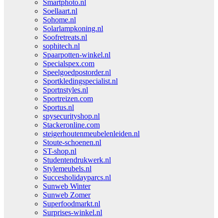
Smartphoto.nl
Soellaart.nl
Sohome.nl
Solarlampkoning.nl
Soofretreats.nl
sophitech.nl
Spaarpotten-winkel.nl
Specialspex.com
Speelgoedpostorder.nl
Sportkledingspecialist.nl
Sportnstyles.nl
Sportreizen.com
Sportus.nl
spysecurityshop.nl
Stackeronline.com
steigerhoutenmeubelenleiden.nl
Stoute-schoenen.nl
ST-shop.nl
Studentendrukwerk.nl
Stylemeubels.nl
Succesholidayparcs.nl
Sunweb Winter
Sunweb Zomer
Superfoodmarkt.nl
Surprises-winkel.nl