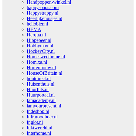
Handpoppen-winkel.nl
happysoaps.com
Happystrappy.nl
Heerlijkehuisjes.nl
hellobier.nl
HEMA
Herqua.nl
Hippepeer.nl
Hobbymax.nl
HockeyCity.nl
Homesweethome.nl
Homixa.nl
Horrenbouw.nl
HouseOfBritain.nl
houtdirect.nl
Huisenthuis.nl
Huurflits.nl
Huurportaal.nl
Iamacademy.nl
iamyourpresent.nl
Indeshop.nl
Infraroodboer.nl
Inglot.nl
Inktwereld.nl
Interhome.nl