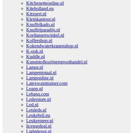
Kitchenetteonline.nl
Kiteholland.eu
Kitxpert.nl
Kleinkantoor.nl
Knuffelkado.nl
Knuffelparadijs.nl
Koeltassenwinkel.nl
Koffershop.nl
Kokendwaterkranenshop.nl
K-ook.nl
Kuddle.nl
Kunststofkozijnengroothandel.nl
Lamor.nl
Lampentotaal.nl
Lamponline.nl
Latexwaisttrainer.com
Leapp.nl
Lebasq.com
Lederstore.nl
Led.nl
Letsleds.nl
Leukebril.nu
Leukermeer.nl
licensedeal.nl
Lightdepot.nl