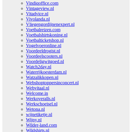
Vindiqoffice.com
Vintageview.nl
Vitadvice.nl
Vivolanda.nl
Vliegengordijnenexpert.nl
Voetbalreizen.com
Voetbalshirtskoning.nl
Voetbalticketshop.nl
Vogelvoeronline.nl
Voordeeldrogist.nl
Voordeelscooters.nl
Voordeligwitgoed.nl
Watch2day.nl
Waterrijkoesterdam.nl
Watzalikkopen.nl
Webshoptoppersinconcert.nl
Webvitaal.nl
Welcome.in
Werkoveralls.nl
Werkschoeisel.nl
Wetona.nl
wijnetiketje.nl
Wijny.nl
Wilder-land.com
Wildshirts.nl