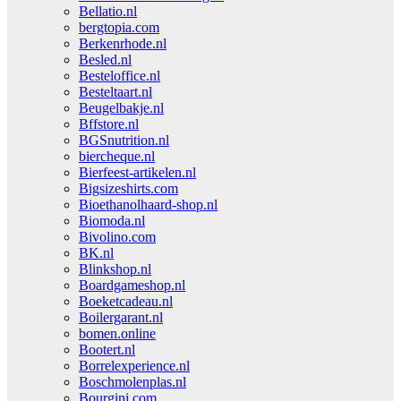
Bellatio.nl
bergtopia.com
Berkenrhode.nl
Besled.nl
Besteloffice.nl
Besteltaart.nl
Beugelbakje.nl
Bffstore.nl
BGSnutrition.nl
biercheque.nl
Bierfeest-artikelen.nl
Bigsizeshirts.com
Bioethanolhaard-shop.nl
Biomoda.nl
Bivolino.com
BK.nl
Blinkshop.nl
Boardgameshop.nl
Boeketcadeau.nl
Boilergarant.nl
bomen.online
Bootert.nl
Borrelexperience.nl
Boschmolenplas.nl
Bourgini.com