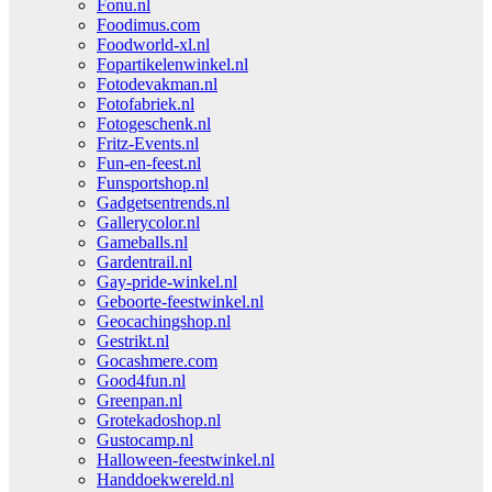
Fonu.nl
Foodimus.com
Foodworld-xl.nl
Fopartikelenwinkel.nl
Fotodevakman.nl
Fotofabriek.nl
Fotogeschenk.nl
Fritz-Events.nl
Fun-en-feest.nl
Funsportshop.nl
Gadgetsentrends.nl
Gallerycolor.nl
Gameballs.nl
Gardentrail.nl
Gay-pride-winkel.nl
Geboorte-feestwinkel.nl
Geocachingshop.nl
Gestrikt.nl
Gocashmere.com
Good4fun.nl
Greenpan.nl
Grotekadoshop.nl
Gustocamp.nl
Halloween-feestwinkel.nl
Handdoekwereld.nl