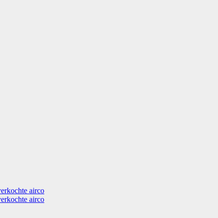
verkochte airco
verkochte airco