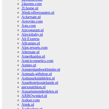
24uomo.com
2Lhome.nl
30mlcoffeeroasters.nl
Ackersate.nl
Aerovito.com
Agu.com
Aircogarant.nl
Alectobaby.nl
Ali Express
Allcamps.nl
Alps-resorts.com
Alternate.nl
Amerikaplus.nl
Amicicosmetics.com
Amigo.nl
Amsterdamboekbinder.nl
Animals-giftshop.nl
Antisnurkmiddelen.nl
Aparthotelzoutelande.nl
apexnutrition.nl
Aquariumonderdelen.nl
ARBOwinkel.nl
Ardoer.com
Atmk.nl
Audioshop.nl