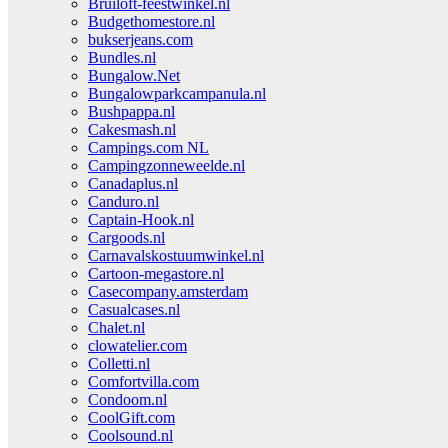
Bruiloft-feestwinkel.nl
Budgethomestore.nl
bukserjeans.com
Bundles.nl
Bungalow.Net
Bungalowparkcampanula.nl
Bushpappa.nl
Cakesmash.nl
Campings.com NL
Campingzonneweelde.nl
Canadaplus.nl
Canduro.nl
Captain-Hook.nl
Cargoods.nl
Carnavalskostuumwinkel.nl
Cartoon-megastore.nl
Casecompany.amsterdam
Casualcases.nl
Chalet.nl
clowatelier.com
Colletti.nl
Comfortvilla.com
Condoom.nl
CoolGift.com
Coolsound.nl