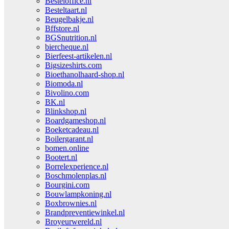
Besteloffice.nl
Besteltaart.nl
Beugelbakje.nl
Bffstore.nl
BGSnutrition.nl
biercheque.nl
Bierfeest-artikelen.nl
Bigsizeshirts.com
Bioethanolhaard-shop.nl
Biomoda.nl
Bivolino.com
BK.nl
Blinkshop.nl
Boardgameshop.nl
Boeketcadeau.nl
Boilergarant.nl
bomen.online
Bootert.nl
Borrelexperience.nl
Boschmolenplas.nl
Bourgini.com
Bouwlampkoning.nl
Boxbrownies.nl
Brandpreventiewinkel.nl
Broyeurwereld.nl