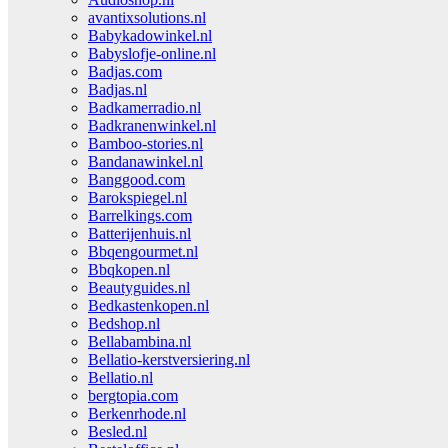
avantixsolutions.nl
Babykadowinkel.nl
Babyslofje-online.nl
Badjas.com
Badjas.nl
Badkamerradio.nl
Badkranenwinkel.nl
Bamboo-stories.nl
Bandanawinkel.nl
Banggood.com
Barokspiegel.nl
Barrelkings.com
Batterijenhuis.nl
Bbqengourmet.nl
Bbqkopen.nl
Beautyguides.nl
Bedkastenkopen.nl
Bedshop.nl
Bellabambina.nl
Bellatio-kerstversiering.nl
Bellatio.nl
bergtopia.com
Berkenrhode.nl
Besled.nl