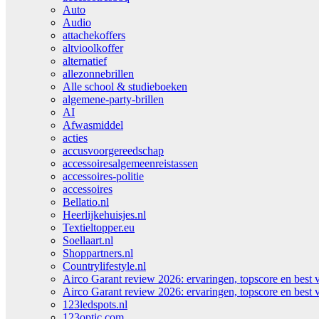
Auto
Audio
attachekoffers
altvioolkoffer
alternatief
allezonnebrillen
Alle school & studieboeken
algemene-party-brillen
AI
Afwasmiddel
acties
accusvoorgereedschap
accessoiresalgemeenreistassen
accessoires-politie
accessoires
Bellatio.nl
Heerlijkehuisjes.nl
Textieltopper.eu
Soellaart.nl
Shoppartners.nl
Countrylifestyle.nl
Airco Garant review 2026: ervaringen, topscore en best 
Airco Garant review 2026: ervaringen, topscore en best 
123ledspots.nl
123optic.com