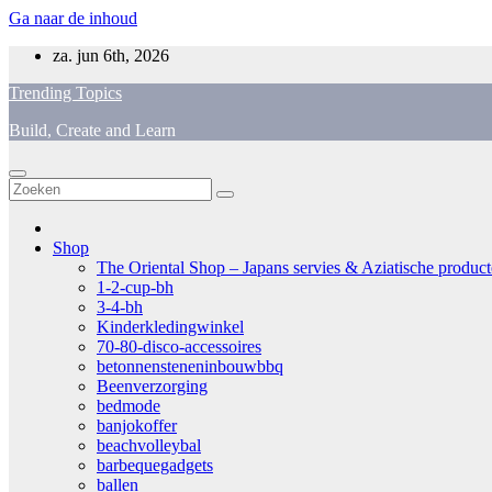
Ga naar de inhoud
za. jun 6th, 2026
Trending Topics
Build, Create and Learn
Shop
The Oriental Shop – Japans servies & Aziatische producten
1-2-cup-bh
3-4-bh
Kinderkledingwinkel
70-80-disco-accessoires
betonnensteneninbouwbbq
Beenverzorging
bedmode
banjokoffer
beachvolleybal
barbequegadgets
ballen