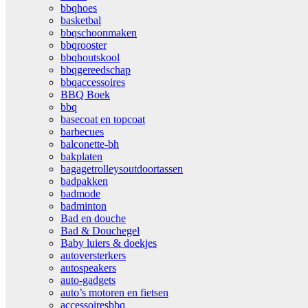
bbqhoes
basketbal
bbqschoonmaken
bbqrooster
bbqhoutskool
bbqgereedschap
bbqaccessoires
BBQ Boek
bbq
basecoat en topcoat
barbecues
balconette-bh
bakplaten
bagagetrolleysoutdoortassen
badpakken
badmode
badminton
Bad en douche
Bad & Douchegel
Baby luiers & doekjes
autoversterkers
autospeakers
auto-gadgets
auto’s motoren en fietsen
accessoiresbbq