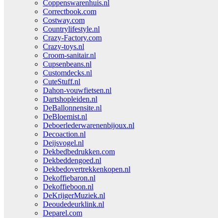
Coppenswarenhuis.nl
Correctbook.com
Costway.com
Countrylifestyle.nl
Crazy-Factory.com
Crazy-toys.nl
Croom-sanitair.nl
Cupsenbeans.nl
Customdecks.nl
CuteStuff.nl
Dahon-vouwfietsen.nl
Dartshopleiden.nl
DeBallonnensite.nl
DeBloemist.nl
Deboerlederwarenenbijoux.nl
Decoaction.nl
Deijsvogel.nl
Dekbedbedrukken.com
Dekbeddengoed.nl
Dekbedovertrekkenkopen.nl
Dekoffiebaron.nl
Dekoffieboon.nl
DeKrijgerMuziek.nl
Deoudedeurklink.nl
Deparel.com